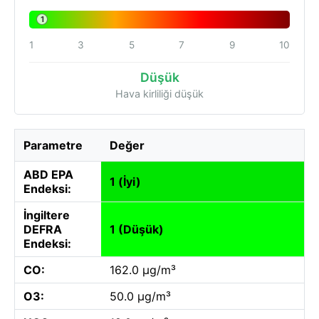
1
1
3
5
7
9
10
Düşük
Hava kirliliği düşük
Parametre
Değer
ABD EPA
1 (İyi)
Endeksi:
İngiltere
DEFRA
1 (Düşük)
Endeksi:
CO:
162.0 µg/m³
O3:
50.0 µg/m³