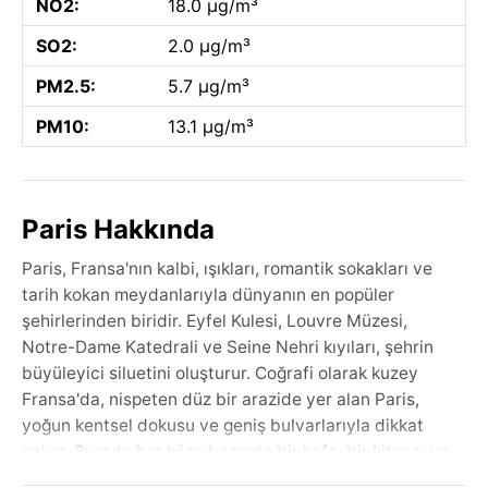
NO2:
18.0 µg/m³
SO2:
2.0 µg/m³
PM2.5:
5.7 µg/m³
PM10:
13.1 µg/m³
Paris Hakkında
Paris, Fransa'nın kalbi, ışıkları, romantik sokakları ve
tarih kokan meydanlarıyla dünyanın en popüler
şehirlerinden biridir. Eyfel Kulesi, Louvre Müzesi,
Notre-Dame Katedrali ve Seine Nehri kıyıları, şehrin
büyüleyici siluetini oluşturur. Coğrafi olarak kuzey
Fransa'da, nispeten düz bir arazide yer alan Paris,
yoğun kentsel dokusu ve geniş bulvarlarıyla dikkat
çeker. Burada her köşe başında bir kafe, bir kitapçı ya
da gizli bir avlu keşfedilir. Şehir, sanat ve modanın