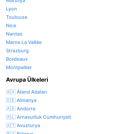
Marsilya
Lyon
Toulouse
Nice
Nantes
Marne La Vallée
Strazburg
Bordeaux
Montpellier
Avrupa Ülkeleri
🇦🇽 Åland Adaları
🇩🇪 Almanya
🇦🇩 Andorra
🇦🇱 Arnavutluk Cumhuriyeti
🇦🇹 Avusturya
🇧🇾 Belarus