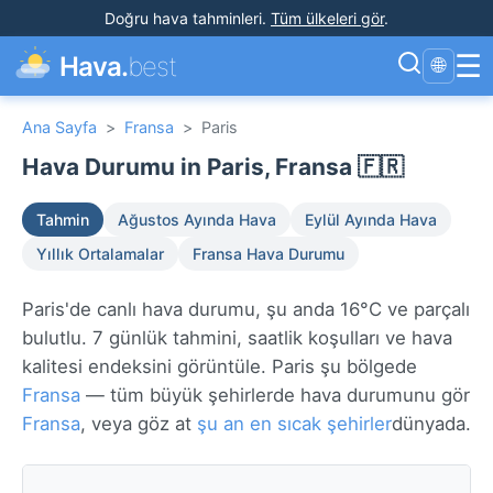
Doğru hava tahminleri
.
Tüm ülkeleri gör
.
☰
Hava.
best
🌐
Ana Sayfa
>
Fransa
>
Paris
Hava Durumu in Paris, Fransa 🇫🇷
Tahmin
Ağustos Ayında Hava
Eylül Ayında Hava
Yıllık Ortalamalar
Fransa Hava Durumu
Paris'de canlı hava durumu, şu anda 16°C ve parçalı
bulutlu. 7 günlük tahmini, saatlik koşulları ve hava
kalitesi endeksini görüntüle. Paris şu bölgede
Fransa
— tüm büyük şehirlerde hava durumunu gör
Fransa
, veya göz at
şu an en sıcak şehirler
dünyada.