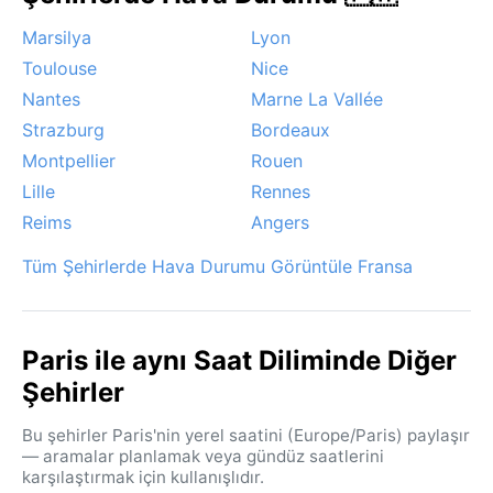
kıyılarında piknik yapılabilir. Kış ise daha sakin bir
Marsilya
Lyon
atmosfer sunar, ancak zaman zaman yoğun sis
Toulouse
Nice
görülebilir. Paris'te kasırga veya muson gibi ekstrem
Nantes
Marne La Vallée
hava olayları yaşanmaz; bazen kışın hafif kar yağışı
şehri beyaza bürür, ama bu genellikle kısa sürelidir.
Strazburg
Bordeaux
Rüzgarlar genellikle hafif batı yönlüdür. Şehir her
Montpellier
Rouen
mevsim kendine özgü bir çekim taşır.
Lille
Rennes
Reims
Angers
Tüm Şehirlerde Hava Durumu Görüntüle Fransa
Paris ile aynı Saat Diliminde Diğer
Şehirler
Bu şehirler Paris'nin yerel saatini (Europe/Paris) paylaşır
— aramalar planlamak veya gündüz saatlerini
karşılaştırmak için kullanışlıdır.