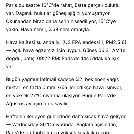
Paris bu saatte 16°C'de rahat, üstte parçalı bulutlu
var. Dağınık bulutlar güneş ışığını yumuşatıyor.
Okunandan biraz daha serin hissediliyor, 15°C'ye
yakın. Hava nemli, %68 nem oranıyla.
Hava kalitesi şu anda iyi (US EPA endeksi 1, PM2.5 6)
— açık hava egzersizi için uygun. Güneş 06:31 AM'te
doğdu, batışı 09:22 PM: Paris'de 14s 51dakika ışık
var.
Bugün yağmur ihtimali sadece %2, beklenen yağış
miktarı en fazla 0 mm. Gün ilerledikçe hava ısınıyor,
en yüksek 27°C civarına ulaşıyor. Bugün Paris'de
Ağustos ayı için tipik sayılır.
Haftanın ilerleyen günlerinde daha sıcak hava geliyor
— Wednesday 36°C civarında. Bağlam açısından,
Paris'de bu tarih için en yüksek sıcaklık rekoru