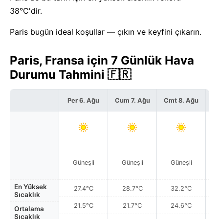
38°C'dir.
Paris bugün ideal koşullar — çıkın ve keyfini çıkarın.
Paris, Fransa için 7 Günlük Hava
Durumu Tahmini 🇫🇷
Per 6. Ağu
Cum 7. Ağu
Cmt 8. Ağu
P
Güneşli
Güneşli
Güneşli
En Yüksek
27.4°C
28.7°C
32.2°C
Sıcaklık
21.5°C
21.7°C
24.6°C
Ortalama
Sıcaklık