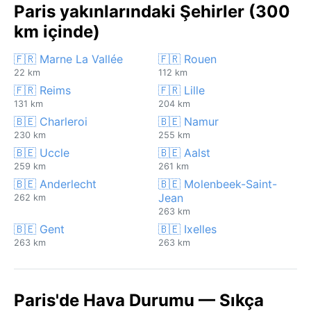
Paris yakınlarındaki Şehirler (300
km içinde)
🇫🇷 Marne La Vallée
🇫🇷 Rouen
22 km
112 km
🇫🇷 Reims
🇫🇷 Lille
131 km
204 km
🇧🇪 Charleroi
🇧🇪 Namur
230 km
255 km
🇧🇪 Uccle
🇧🇪 Aalst
259 km
261 km
🇧🇪 Anderlecht
🇧🇪 Molenbeek-Saint-
Jean
262 km
263 km
🇧🇪 Gent
🇧🇪 Ixelles
263 km
263 km
Paris'de Hava Durumu — Sıkça