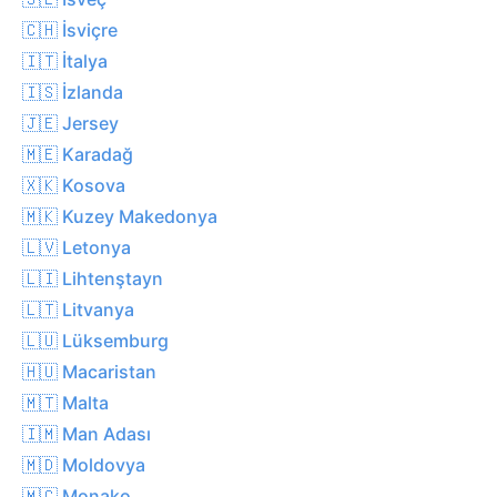
🇨🇭 İsviçre
🇮🇹 İtalya
🇮🇸 İzlanda
🇯🇪 Jersey
🇲🇪 Karadağ
🇽🇰 Kosova
🇲🇰 Kuzey Makedonya
🇱🇻 Letonya
🇱🇮 Lihtenştayn
🇱🇹 Litvanya
🇱🇺 Lüksemburg
🇭🇺 Macaristan
🇲🇹 Malta
🇮🇲 Man Adası
🇲🇩 Moldovya
🇲🇨 Monako