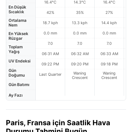
16.4°C
14.3°C
16.4°C
En Düşük
Sıcaklık
42%
35%
27%
Ortalama
18.7 kph
13.3 kph
14.4 kph
Nem
0.0 mm
0.0 mm
0.0 mm
En Yüksek
Rüzgar
7.0
7.0
7.0
Toplam
Yağış
06:31 AM
06:32 AM
06:33 AM
0
UV Endeksi
09:22 PM
09:20 PM
09:18 PM
Gün
Waning
Waning
Last Quarter
Doğumu
Crescent
Crescent
Gün Batımı
Ay Fazı
Paris, Fransa için Saatlik Hava
Durumu Tahmini Bugün