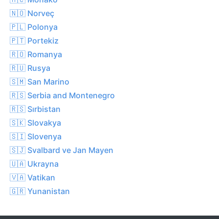
🇳🇴 Norveç
🇵🇱 Polonya
🇵🇹 Portekiz
🇷🇴 Romanya
🇷🇺 Rusya
🇸🇲 San Marino
🇷🇸 Serbia and Montenegro
🇷🇸 Sırbistan
🇸🇰 Slovakya
🇸🇮 Slovenya
🇸🇯 Svalbard ve Jan Mayen
🇺🇦 Ukrayna
🇻🇦 Vatikan
🇬🇷 Yunanistan