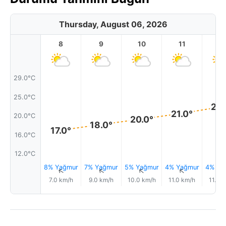
Thursday, August 06, 2026
8
9
10
11
1
29.0°C
25.0°C
22.
21.0°
20.0°C
20.0°
18.0°
17.0°
16.0°C
12.0°C
8% Yağmur
7% Yağmur
5% Yağmur
4% Yağmur
4% Ya
↑
↑
↑
↑
7.0 km/h
9.0 km/h
10.0 km/h
11.0 km/h
11.0 