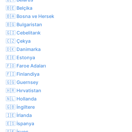
🇧🇪 Belçika
🇧🇦 Bosna ve Hersek
🇧🇬 Bulgaristan
🇬🇮 Cebelitarık
🇨🇿 Çekya
🇩🇰 Danimarka
🇪🇪 Estonya
🇫🇴 Faroe Adaları
🇫🇮 Finlandiya
🇬🇬 Guernsey
🇭🇷 Hırvatistan
🇳🇱 Hollanda
🇬🇧 İngiltere
🇮🇪 İrlanda
🇪🇸 İspanya
🇸🇪 İsveç