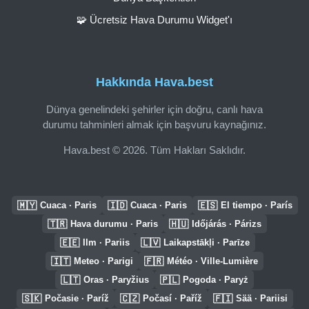
🧩 Ücretsiz Hava Durumu Widget'ı
Hakkında Hava.best
Dünya genelindeki şehirler için doğru, canlı hava
durumu tahminleri almak için başvuru kaynağınız.
Hava.best © 2026. Tüm Hakları Saklıdır.
🇲🇾
🇮🇩
🇪🇸
Cuaca · Paris
Cuaca · Paris
El tiempo · París
🇹🇷
🇭🇺
Hava durumu · Paris
Időjárás · Párizs
🇪🇪
🇱🇻
Ilm · Pariis
Laikapstākļi · Parīze
🇮🇹
🇫🇷
Meteo · Parigi
Météo · Ville-Lumière
🇱🇹
🇵🇱
Oras · Paryžius
Pogoda · Paryż
🇸🇰
🇨🇿
🇫🇮
Počasie · Paríž
Počasí · Paříž
Sää · Pariisi