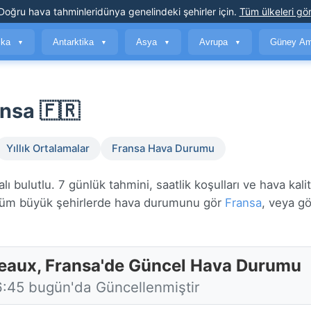
Doğru hava tahminleri
dünya genelindeki şehirler için
.
Tüm ülkeleri gör
ika
Antarktika
Asya
Avrupa
Güney Am
▼
▼
▼
▼
nsa 🇫🇷
Yıllık Ortalamalar
Fransa Hava Durumu
bulutlu. 7 günlük tahmini, saatlik koşulları ve hava kalit
üm büyük şehirlerde hava durumunu gör
Fransa
, veya g
eaux, Fransa'de Güncel Hava Durumu
6:45 bugün'da Güncellenmiştir