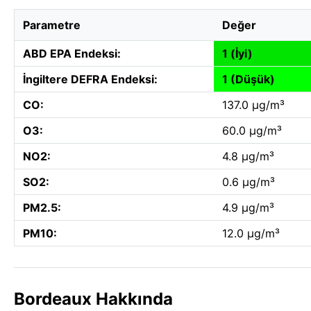
Parametre
Değer
ABD EPA Endeksi:
1 (İyi)
İngiltere DEFRA Endeksi:
1 (Düşük)
CO:
137.0 µg/m³
O3:
60.0 µg/m³
NO2:
4.8 µg/m³
SO2:
0.6 µg/m³
PM2.5:
4.9 µg/m³
PM10:
12.0 µg/m³
Bordeaux Hakkında