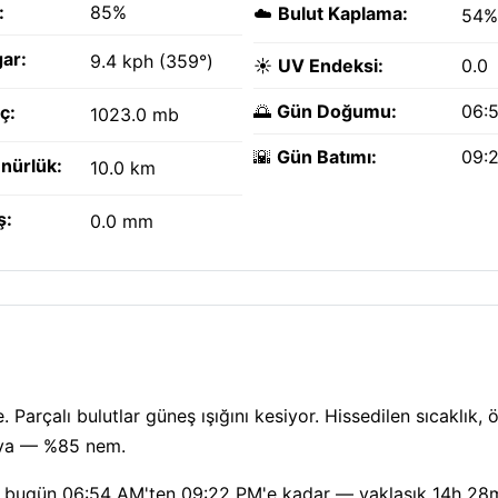
:
85%
☁️
Bulut Kaplama:
54%
ar:
9.4 kph (359°)
☀️
UV Endeksi:
0.0
🌅
Gün Doğumu:
06:
ç:
1023.0 mb
🌇
Gün Batımı:
09:
nürlük:
10.0 km
ş:
0.0 mm
?
. Parçalı bulutlar güneş ışığını kesiyor. Hissedilen sıcaklık, 
hava — %85 nem.
ışığı bugün 06:54 AM'ten 09:22 PM'e kadar — yaklaşık 14h 28