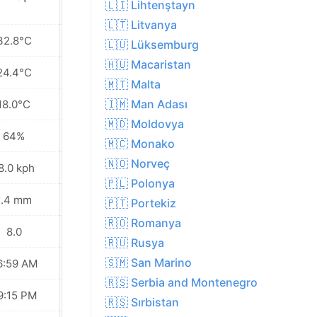
🇱🇮 Lihtenştayn
🇱🇹 Litvanya
32.8°C
36.9°C
🇱🇺 Lüksemburg
🇭🇺 Macaristan
24.4°C
26.3°C
🇲🇹 Malta
🇮🇲 Man Adası
18.0°C
17.7°C
🇲🇩 Moldovya
64%
49%
🇲🇨 Monako
🇳🇴 Norveç
8.0 kph
16.9 kph
🇵🇱 Polonya
1.4 mm
0.0 mm
🇵🇹 Portekiz
🇷🇴 Romanya
8.0
9.0
🇷🇺 Rusya
🇸🇲 San Marino
6:59 AM
07:01 AM
🇷🇸 Serbia and Montenegro
9:15 PM
09:13 PM
🇷🇸 Sırbistan