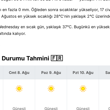
 en fazla 0 mm. Öğleden sonra sıcaklıklar yükseliyor, 17 ci
Ağustos en yüksek sıcaklığı 28°C'nin yaklaşık 2°C üzerind
 Wednesday en sıcak gün, yaklaşık 37°C. Bugünkü en yüksek 
ltında kalıyor.
.
a Durumu Tahmini 🇫🇷
Cmt 8. Ağu
Paz 9. Ağu
Pzt 10. Ağu
Sa
Güneşli
Güneşli
Güneşli