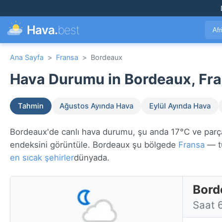
Hava.
best
Afr
Ana Sayfa
>
Fransa
>
Bordeaux
Hava Durumu in Bordeaux, Fra
Tahmin
Ağustos Ayında Hava
Eylül Ayında Hava
Bordeaux'de canlı hava durumu, şu anda 17°C ve parçalı 
endeksini görüntüle. Bordeaux şu bölgede
Fransa
— t
en sıcak şehirler
dünyada.
Bord
Saat 