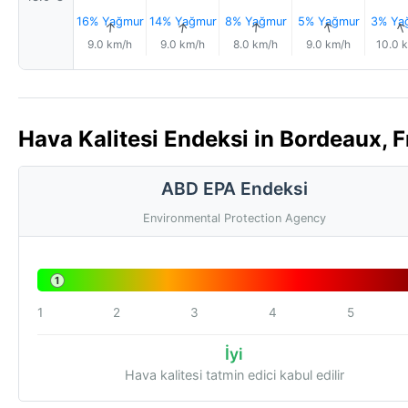
16% Yağmur
14% Yağmur
8% Yağmur
5% Yağmur
3% Ya
↑
↑
↑
↑
9.0 km/h
9.0 km/h
8.0 km/h
9.0 km/h
10.0 
Hava Kalitesi Endeksi in Bordeaux, F
ABD EPA Endeksi
Environmental Protection Agency
1
1
2
3
4
5
İyi
Hava kalitesi tatmin edici kabul edilir