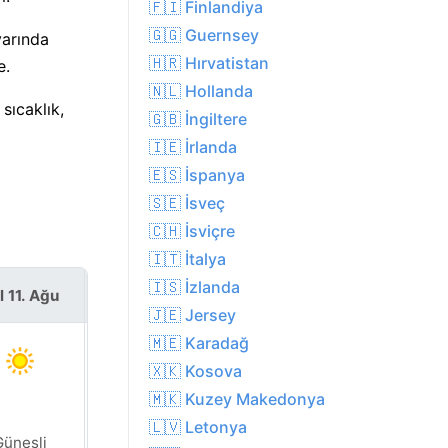
🇫🇮 Finlandiya
🇬🇬 Guernsey
varında
🇭🇷 Hırvatistan
e.
🇳🇱 Hollanda
sıcaklık,
🇬🇧 İngiltere
🇮🇪 İrlanda
🇪🇸 İspanya
🇸🇪 İsveç
🇨🇭 İsviçre
🇮🇹 İtalya
🇮🇸 İzlanda
l 11. Ağu
Çar 12. Ağu
🇯🇪 Jersey
🇲🇪 Karadağ
🇽🇰 Kosova
🇲🇰 Kuzey Makedonya
🇱🇻 Letonya
Güneşli
Güneşli