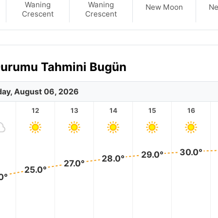
Waning
Waning
New Moon
N
Crescent
Crescent
 Durumu Tahmini Bugün
ay, August 06, 2026
12
13
14
15
16
30.0°
29.0°
28.0°
27.0°
25.0°
0°