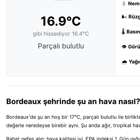
💧
Nem
16.9°C
🌬️
Rüzg
🌡️
Basın
gibi hissediyor 16.4°C
Parçalı bulutlu
👁️
Görü
🌧️
Yağı
Bordeaux şehrinde şu an hava nasıl
Bordeaux'de şu an hoş bir 17°C, parçalı bulutlu ile birlikte
değerle neredeyse birebir aynı. Şu anda ağır, tropikal 
Rahat nefes alın: hava kalitesi iyi, EPA indeksi 1. Gün 