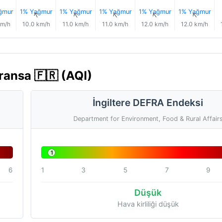
ğmur
1% Yağmur
1% Yağmur
1% Yağmur
1% Yağmur
1% Yağmur
↑
↑
↑
↑
↑
↑
km/h
10.0 km/h
11.0 km/h
11.0 km/h
12.0 km/h
12.0 km/h
ransa 🇫🇷 (AQI)
İngiltere DEFRA Endeksi
Department for Environment, Food & Rural Affair
1
6
1
3
5
7
9
Düşük
Hava kirliliği düşük