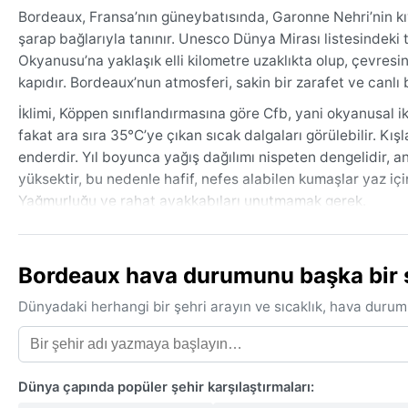
Bordeaux, Fransa’nın güneybatısında, Garonne Nehri’nin kıyı
şarap bağlarıyla tanınır. Unesco Dünya Mirası listesindeki ta
Okyanusu’na yaklaşık elli kilometre uzaklıkta olup, çevresi
kapıdır. Bordeaux’nun atmosferi, sakin bir zarafet ve canlı b
İklimi, Köppen sınıflandırmasına göre Cfb, yani okyanusal ikl
fakat ara sıra 35°C’ye çıkan sıcak dalgaları görülebilir. Kışl
enderdir. Yıl boyunca yağış dağılımı nispeten dengelidir, 
yüksektir, bu nedenle hafif, nefes alabilen kumaşlar yaz için
Yağmurluğu ve rahat ayakkabıları unutmamak gerek.
Seyahat için en uygun zaman, havanın en hoş olduğu ilkba
sıcaklıklar ılıman, yağış miktarı ise daha azdır. Yaz ayları b
Bordeaux hava durumunu başka bir şe
belirgin bir muson ya da fırtına sistemi yoktur; ancak Atla
özellikle kış sabahları. Şehrin mikrokliması, şarap bağları i
Dünyadaki herhangi bir şehri arayın ve sıcaklık, hava durum
Dünya çapında popüler şehir karşılaştırmaları: