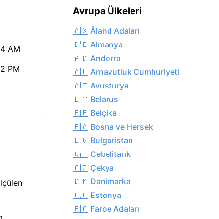
Avrupa Ülkeleri
🇦🇽 Åland Adaları
🇩🇪 Almanya
54 AM
🇦🇩 Andorra
22 PM
🇦🇱 Arnavutluk Cumhuriyeti
🇦🇹 Avusturya
🇧🇾 Belarus
🇧🇪 Belçika
🇧🇦 Bosna ve Hersek
🇧🇬 Bulgaristan
🇬🇮 Cebelitarık
🇨🇿 Çekya
🇩🇰 Danimarka
ölçülen
🇪🇪 Estonya
🇫🇴 Faroe Adaları
m.