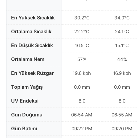
En Yüksek Sıcaklık
30.2°C
34.0°C
Ortalama Sıcaklık
22.2°C
24.1°C
En Düşük Sıcaklık
16.5°C
15.1°C
Ortalama Nem
57%
44%
En Yüksek Rüzgar
19.8 kph
16.9 kph
Toplam Yağış
0.0 mm
0.0 mm
UV Endeksi
8.0
8.0
Gün Doğumu
06:54 AM
06:55 AM
Gün Batımı
09:22 PM
09:20 PM