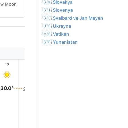
🇸🇰 Slovakya
ew Moon
New Moon
🇸🇮 Slovenya
🇸🇯 Svalbard ve Jan Mayen
🇺🇦 Ukrayna
🇻🇦 Vatikan
🇬🇷 Yunanistan
17
18
19
20
21
22
30.0°
30.0°
28.0°
25.0°
23.0°
20.0°