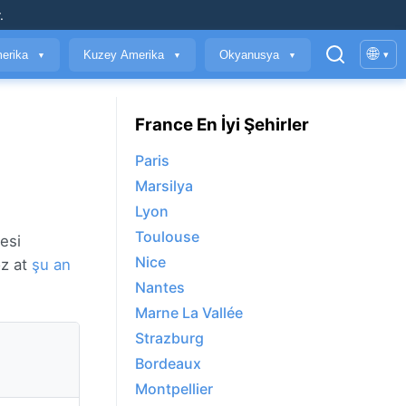
.
🌐
erika
Kuzey Amerika
Okyanusya
▾
▼
▼
▼
France En İyi Şehirler
Paris
Marsilya
Lyon
Toulouse
esi
Nice
öz at
şu an
Nantes
Marne La Vallée
Strazburg
Bordeaux
Montpellier