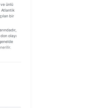
 ve ünlü
 Atlantik
çılan bir
arındadır,
, don olayı
 genelde
erilir.
önemlerde
x’da
ır,
.