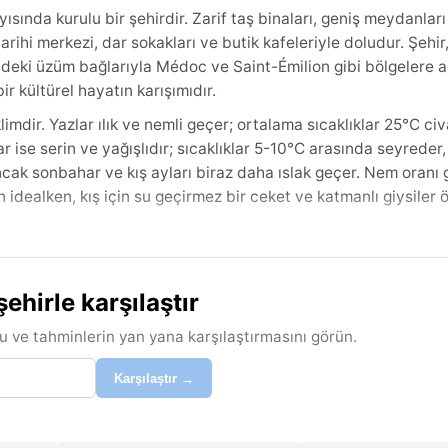
sında kurulu bir şehirdir. Zarif taş binaları, geniş meydanları
rihi merkezi, dar sokakları ve butik kafeleriyle doludur. Şehir,
ndeki üzüm bağlarıyla Médoc ve Saint-Émilion gibi bölgelere a
ir kültürel hayatın karışımıdır.
imdir. Yazlar ılık ve nemli geçer; ortalama sıcaklıklar 25°C civ
ar ise serin ve yağışlıdır; sıcaklıklar 5-10°C arasında seyreder
ancak sonbahar ve kış ayları biraz daha ıslak geçer. Nem oranı
 idealken, kış için su geçirmez bir ceket ve katmanlı giysiler ön
har (Nisan-Haziran) ve sonbahar aylarıdır (Eylül-Ekim). Bu d
azen bunaltıcı olabilir, ancak akşamları yine keyiflidir. Bordeau
hirle karşılaştır
ntik’ten gelen nemli hava kütleleri zaman zaman yoğun sis yarat
çin idealken, ziyaretçilere de her mevsimde farklı bir yüz sunar
u ve tahminlerin yan yana karşılaştırmasını görün.
Karşılaştır →