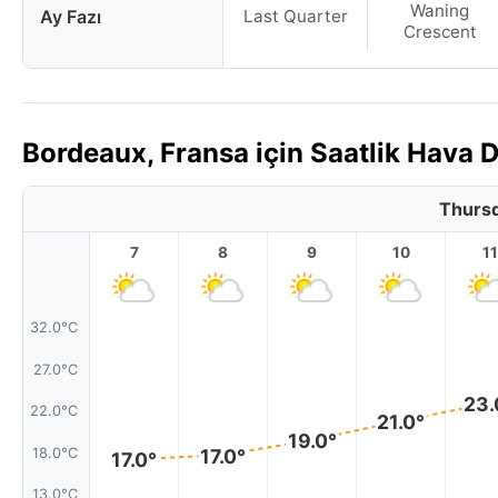
Waning
Ay Fazı
Last Quarter
Crescent
Bordeaux, Fransa için Saatlik Hava
Thursd
7
8
9
10
11
32.0°C
27.0°C
23.
22.0°C
21.0°
19.0°
17.0°
18.0°C
17.0°
13.0°C