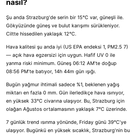
nasıl?
Şu anda Strazburg'de serin bir 15°C var, güneşli ile.
Gökyüzünde güneş ve bulut karışımı sürükleniyor.
Ciltte hissedilen yaklaşık 12°C.
Hava kalitesi şu anda iyi (US EPA endeksi 1, PM2.5 7)
— açık hava egzersizi için uygun. Hafif UV 0 ile
yanma riski minimum. Güneş 06:12 AM'te doğup
08:56 PM'te batıyor, 14h 44m gün ışığı.
Bugün yağmur ihtimali sadece %1, beklenen yağış
miktarı en fazla 0 mm. Gün ilerledikçe hava ısınıyor,
en yüksek 33°C civarına ulaşıyor. Bu, Strazburg için
olağan Ağustos ortalamasının yaklaşık 7°C üzerinde.
7 günlük trend ısınma yönünde, Friday günü 39°C'ye
ulaşıyor. Bugünkü en yüksek sıcaklık, Strazburg'nin bu