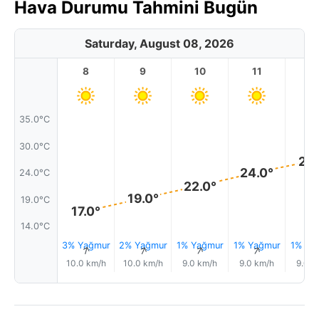
Hava Durumu Tahmini Bugün
Saturday, August 08, 2026
8
9
10
11
1
35.0°C
30.0°C
27.
24.0°
24.0°C
22.0°
19.0°
19.0°C
17.0°
14.0°C
3% Yağmur
2% Yağmur
1% Yağmur
1% Yağmur
1% Ya
↑
↑
↑
↑
10.0 km/h
10.0 km/h
9.0 km/h
9.0 km/h
9.0 k