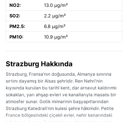
NO2:
13.0 µg/m³
SO2:
2.2 µg/m³
PM2.5:
6.8 µg/m³
PM10:
10.9 µg/m³
Strazburg Hakkında
Strazburg, Fransa’nın doğusunda, Almanya sınırına
sırtını dayamış bir Alsas şehridir. Ren Nehri’nin
kıyısında kurulan bu tarihî kent, dar arnavut kaldırımlı
sokakları, yarı ahşap evleri ve kanallarıyla masalsı bir
atmosfer sunar. Gotik mimarinin başyapıtlarından
Strazburg Katedrali’nin kulesi şehre hâkimdir. Petite
France bölgesindeki çiçekli evler, nehir kenarındaki
kafeler ve Avrupa Parlamentosu gibi modern yapılar