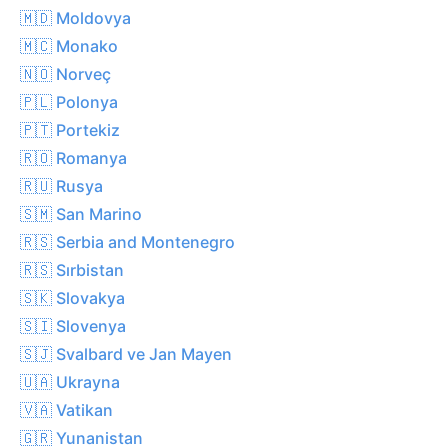
🇲🇩 Moldovya
🇲🇨 Monako
🇳🇴 Norveç
🇵🇱 Polonya
🇵🇹 Portekiz
🇷🇴 Romanya
🇷🇺 Rusya
🇸🇲 San Marino
🇷🇸 Serbia and Montenegro
🇷🇸 Sırbistan
🇸🇰 Slovakya
🇸🇮 Slovenya
🇸🇯 Svalbard ve Jan Mayen
🇺🇦 Ukrayna
🇻🇦 Vatikan
🇬🇷 Yunanistan