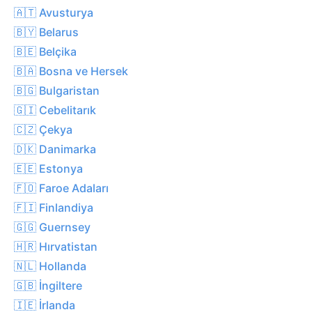
🇦🇹 Avusturya
🇧🇾 Belarus
🇧🇪 Belçika
🇧🇦 Bosna ve Hersek
🇧🇬 Bulgaristan
🇬🇮 Cebelitarık
🇨🇿 Çekya
🇩🇰 Danimarka
🇪🇪 Estonya
🇫🇴 Faroe Adaları
🇫🇮 Finlandiya
🇬🇬 Guernsey
🇭🇷 Hırvatistan
🇳🇱 Hollanda
🇬🇧 İngiltere
🇮🇪 İrlanda