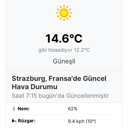
14.6°C
gibi hissediyor 12.2°C
Güneşli
Strazburg, Fransa'de Güncel
Hava Durumu
Saat 7:15 bugün'da Güncellenmiştir
💧
Nem:
62%
🌬️
Rüzgar:
9.4 kph (10°)