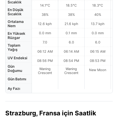
Sıcaklık
14.1°C
18.5°C
18.3°C
En Düşük
Sıcaklık
38%
38%
40%
Ortalama
12.6 kph
21.6 kph
13.7 kph
Nem
0.0 mm
0.1 mm
0.0 mm
En Yüksek
Rüzgar
7.0
6.0
6.0
Toplam
Yağış
06:12 AM
06:14 AM
06:15 AM
UV Endeksi
08:56 PM
08:54 PM
08:53 PM
Gün
Waning
Waning
New Moon
N
Doğumu
Crescent
Crescent
Gün Batımı
Ay Fazı
Strazburg, Fransa için Saatlik