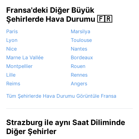
ılık ve güneşli aylardır. Noel pazarlarıyla ünlü aralık
Fransa'deki Diğer Büyük
ayında kent büyüleyici olsa da hava oldukça soğuktur.
Strazburg’un kendine özgü meteorolojik olayı, özellikle
Şehirlerde Hava Durumu 🇫🇷
sonbahar ve kış başında Ren Vadisi boyunca çöken
Paris
Marsilya
yoğun sistir. Bu sis bazen gün ortasına kadar
dağılmaz, şehrin gotik silüetini hayali bir perdeyle
Lyon
Toulouse
sarar. Yaz aylarında ani sağanak yağışlar ve gök
Nice
Nantes
gürültülü fırtınalar görülebilir, ama genelde kısa sürer.
Marne La Vallée
Bordeaux
Bahar ise çiçek açan ağaçlar ve ılıman havasıyla ayrı
Montpellier
Rouen
bir güzellik sunar.
Lille
Rennes
Reims
Angers
Tüm Şehirlerde Hava Durumu Görüntüle Fransa
Strazburg ile aynı Saat Diliminde
Diğer Şehirler