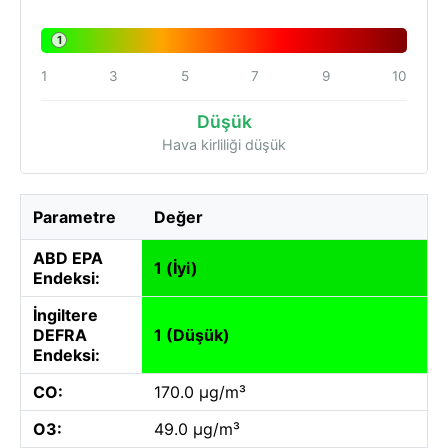
1
1
3
5
7
9
10
Düşük
Hava kirliliği düşük
Parametre
Değer
ABD EPA
1 (İyi)
Endeksi:
İngiltere
DEFRA
1 (Düşük)
Endeksi:
CO:
170.0 µg/m³
O3:
49.0 µg/m³