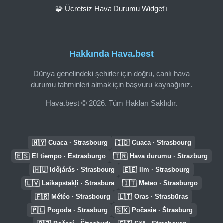
🧩 Ücretsiz Hava Durumu Widget'ı
Hakkında Hava.best
Dünya genelindeki şehirler için doğru, canlı hava
durumu tahminleri almak için başvuru kaynağınız.
Hava.best © 2026. Tüm Hakları Saklıdır.
🇲🇾
🇮🇩
Cuaca · Strasbourg
Cuaca · Strasbourg
🇪🇸
🇹🇷
El tiempo · Estrasburgo
Hava durumu · Strazburg
🇭🇺
🇪🇪
Időjárás · Strasbourg
Ilm · Strasbourg
🇱🇻
🇮🇹
Laikapstākļi · Strasbūra
Meteo · Strasburgo
🇫🇷
🇱🇹
Météo · Strasbourg
Oras · Strasbūras
🇵🇱
🇸🇰
Pogoda · Strasburg
Počasie · Štrasburg