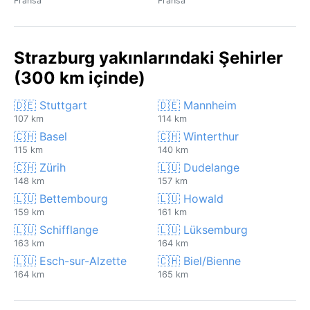
Fransa
Fransa
Strazburg yakınlarındaki Şehirler
(300 km içinde)
🇩🇪 Stuttgart
🇩🇪 Mannheim
107 km
114 km
🇨🇭 Basel
🇨🇭 Winterthur
115 km
140 km
🇨🇭 Zürih
🇱🇺 Dudelange
148 km
157 km
🇱🇺 Bettembourg
🇱🇺 Howald
159 km
161 km
🇱🇺 Schifflange
🇱🇺 Lüksemburg
163 km
164 km
🇱🇺 Esch-sur-Alzette
🇨🇭 Biel/Bienne
164 km
165 km