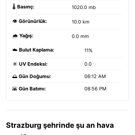
🌡️
Basınç:
1020.0 mb
👁️
Görünürlük:
10.0 km
🌧️
Yağış:
0.0 mm
☁️
Bulut Kaplama:
11%
☀️
UV Endeksi:
0.0
🌅
Gün Doğumu:
06:12 AM
🌇
Gün Batımı:
08:56 PM
Strazburg şehrinde şu an hava