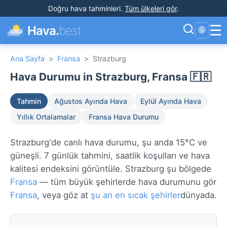
Doğru hava tahminleri
.
Tüm ülkeleri gör
.
☰
Hava.
best
🌐
Ana Sayfa
>
Fransa
>
Strazburg
Hava Durumu in Strazburg, Fransa 🇫🇷
Tahmin
Ağustos Ayında Hava
Eylül Ayında Hava
Yıllık Ortalamalar
Fransa Hava Durumu
Strazburg'de canlı hava durumu, şu anda 15°C ve
güneşli. 7 günlük tahmini, saatlik koşulları ve hava
kalitesi endeksini görüntüle. Strazburg şu bölgede
Fransa
— tüm büyük şehirlerde hava durumunu gör
Fransa
, veya göz at
şu an en sıcak şehirler
dünyada.