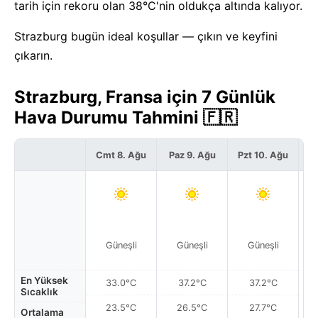
tarih için rekoru olan 38°C'nin oldukça altında kalıyor.
Strazburg bugün ideal koşullar — çıkın ve keyfini
çıkarın.
Strazburg, Fransa için 7 Günlük
Hava Durumu Tahmini 🇫🇷
Cmt 8. Ağu
Paz 9. Ağu
Pzt 10. Ağu
S
Güneşli
Güneşli
Güneşli
En Yüksek
33.0°C
37.2°C
37.2°C
Sıcaklık
23.5°C
26.5°C
27.7°C
Ortalama