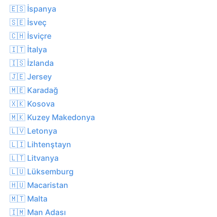
🇪🇸 İspanya
🇸🇪 İsveç
🇨🇭 İsviçre
🇮🇹 İtalya
🇮🇸 İzlanda
🇯🇪 Jersey
🇲🇪 Karadağ
🇽🇰 Kosova
🇲🇰 Kuzey Makedonya
🇱🇻 Letonya
🇱🇮 Lihtenştayn
🇱🇹 Litvanya
🇱🇺 Lüksemburg
🇭🇺 Macaristan
🇲🇹 Malta
🇮🇲 Man Adası