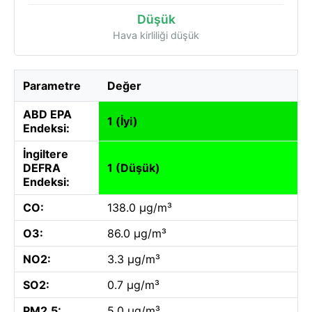
Düşük
Hava kirliliği düşük
Parametre
Değer
ABD EPA
1 (İyi)
Endeksi:
İngiltere
DEFRA
1 (Düşük)
Endeksi:
CO:
138.0 µg/m³
O3:
86.0 µg/m³
NO2:
3.3 µg/m³
SO2:
0.7 µg/m³
PM2.5:
5.0 µg/m³