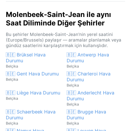
Molenbeek-Saint-Jean ile aynı
Saat Diliminde Diğer Şehirler
Bu şehirler Molenbeek-Saint-Jean'nin yerel saatini
(Europe/Brussels) paylaşır — aramalar planlamak veya
gündüz saatlerini karşılaştırmak için kullanışlıdır.
🇧🇪 Brüksel Hava
🇧🇪 Antwerp Hava
Durumu
Durumu
Belçika
Belçika
🇧🇪 Gent Hava Durumu
🇧🇪 Charleroi Hava
Durumu
Belçika
Belçika
🇧🇪 Liège Hava Durumu
🇧🇪 Anderlecht Hava
Durumu
Belçika
Belçika
🇧🇪 Schaerbeek Hava
🇧🇪 Brugge Hava
Durumu
Durumu
Belçika
Belçika
🇧🇪 Namur Hava
🇧🇪 Leuven Hava