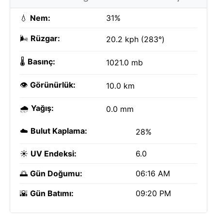
💧
Nem:
31%
🌬️
Rüzgar:
20.2 kph (283°)
🌡️
Basınç:
1021.0 mb
👁️
Görünürlük:
10.0 km
🌧️
Yağış:
0.0 mm
☁️
Bulut Kaplama:
28%
☀️
UV Endeksi:
6.0
🌅
Gün Doğumu:
06:16 AM
🌇
Gün Batımı:
09:20 PM