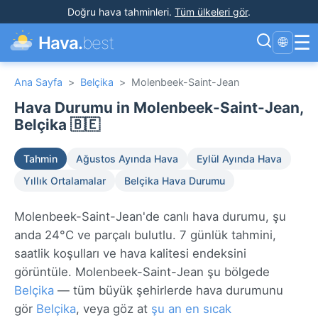
Doğru hava tahminleri
.
Tüm ülkeleri gör
.
☰
Hava.
best
🌐
Ana Sayfa
>
Belçika
>
Molenbeek-Saint-Jean
Hava Durumu in Molenbeek-Saint-Jean,
Belçika 🇧🇪
Tahmin
Ağustos Ayında Hava
Eylül Ayında Hava
Yıllık Ortalamalar
Belçika Hava Durumu
Molenbeek-Saint-Jean'de canlı hava durumu, şu
anda 24°C ve parçalı bulutlu. 7 günlük tahmini,
saatlik koşulları ve hava kalitesi endeksini
görüntüle. Molenbeek-Saint-Jean şu bölgede
Belçika
— tüm büyük şehirlerde hava durumunu
gör
Belçika
, veya göz at
şu an en sıcak