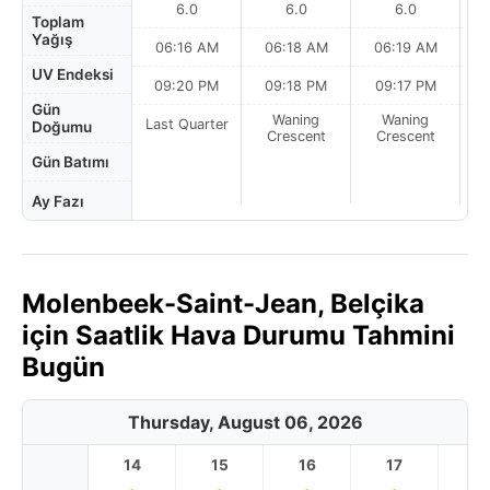
6.0
6.0
6.0
Toplam
Yağış
06:16 AM
06:18 AM
06:19 AM
UV Endeksi
09:20 PM
09:18 PM
09:17 PM
Gün
Waning
Waning
Last Quarter
Doğumu
Crescent
Crescent
Gün Batımı
Ay Fazı
Molenbeek-Saint-Jean, Belçika
için Saatlik Hava Durumu Tahmini
Bugün
Thursday, August 06, 2026
14
15
16
17
1