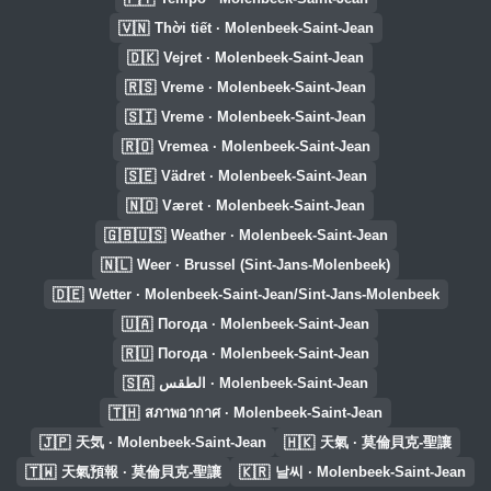
🇻🇳
Thời tiết · Molenbeek-Saint-Jean
🇩🇰
Vejret · Molenbeek-Saint-Jean
🇷🇸
Vreme · Molenbeek-Saint-Jean
🇸🇮
Vreme · Molenbeek-Saint-Jean
🇷🇴
Vremea · Molenbeek-Saint-Jean
🇸🇪
Vädret · Molenbeek-Saint-Jean
🇳🇴
Været · Molenbeek-Saint-Jean
🇬🇧🇺🇸
Weather · Molenbeek-Saint-Jean
🇳🇱
Weer · Brussel (Sint-Jans-Molenbeek)
🇩🇪
Wetter · Molenbeek-Saint-Jean/Sint-Jans-Molenbeek
🇺🇦
Погода · Molenbeek-Saint-Jean
🇷🇺
Погода · Molenbeek-Saint-Jean
🇸🇦
الطقس · Molenbeek-Saint-Jean
🇹🇭
สภาพอากาศ · Molenbeek-Saint-Jean
🇯🇵
🇭🇰
天気 · Molenbeek-Saint-Jean
天氣 · 莫倫貝克-聖讓
🇹🇼
🇰🇷
天氣預報 · 莫倫貝克-聖讓
날씨 · Molenbeek-Saint-Jean