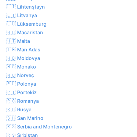
🇱🇮 Lihtenştayn
🇱🇹 Litvanya
🇱🇺 Lüksemburg
🇭🇺 Macaristan
🇲🇹 Malta
🇮🇲 Man Adası
🇲🇩 Moldovya
🇲🇨 Monako
🇳🇴 Norveç
🇵🇱 Polonya
🇵🇹 Portekiz
🇷🇴 Romanya
🇷🇺 Rusya
🇸🇲 San Marino
🇷🇸 Serbia and Montenegro
🇷🇸 Sırbistan