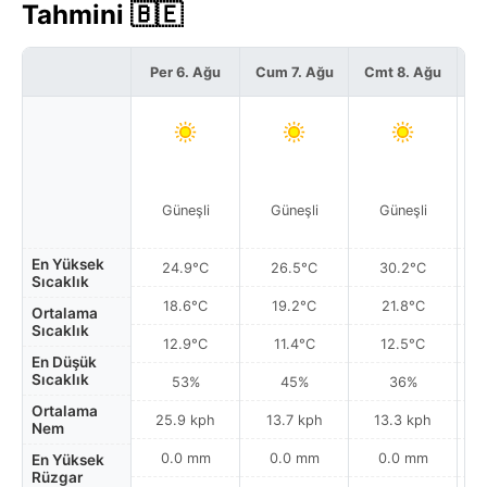
Tahmini 🇧🇪
Per 6. Ağu
Cum 7. Ağu
Cmt 8. Ağu
P
Güneşli
Güneşli
Güneşli
En Yüksek
24.9°C
26.5°C
30.2°C
Sıcaklık
18.6°C
19.2°C
21.8°C
Ortalama
Sıcaklık
12.9°C
11.4°C
12.5°C
En Düşük
Sıcaklık
53%
45%
36%
Ortalama
25.9 kph
13.7 kph
13.3 kph
Nem
0.0 mm
0.0 mm
0.0 mm
En Yüksek
Rüzgar