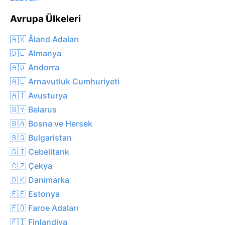
Avrupa Ülkeleri
🇦🇽 Åland Adaları
🇩🇪 Almanya
🇦🇩 Andorra
🇦🇱 Arnavutluk Cumhuriyeti
🇦🇹 Avusturya
🇧🇾 Belarus
🇧🇦 Bosna ve Hersek
🇧🇬 Bulgaristan
🇬🇮 Cebelitarık
🇨🇿 Çekya
🇩🇰 Danimarka
🇪🇪 Estonya
🇫🇴 Faroe Adaları
🇫🇮 Finlandiya