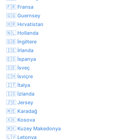
🇫🇷 Fransa
🇬🇬 Guernsey
🇭🇷 Hırvatistan
🇳🇱 Hollanda
🇬🇧 İngiltere
🇮🇪 İrlanda
🇪🇸 İspanya
🇸🇪 İsveç
🇨🇭 İsviçre
🇮🇹 İtalya
🇮🇸 İzlanda
🇯🇪 Jersey
🇲🇪 Karadağ
🇽🇰 Kosova
🇲🇰 Kuzey Makedonya
🇱🇻 Letonya