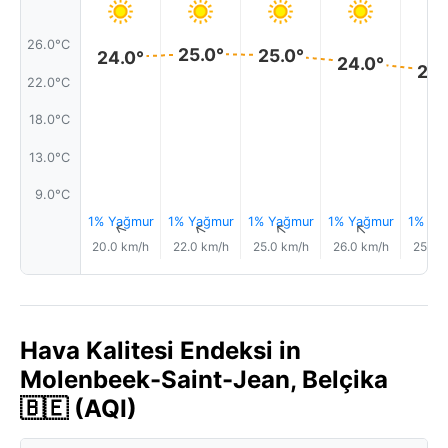
26.0°C
25.0°
25.0°
24.0°
24.0°
23.
22.0°C
18.0°C
13.0°C
9.0°C
1% Yağmur
1% Yağmur
1% Yağmur
1% Yağmur
1% Ya
↑
↑
↑
↑
20.0 km/h
22.0 km/h
25.0 km/h
26.0 km/h
25.0 
Hava Kalitesi Endeksi in
Molenbeek-Saint-Jean, Belçika
🇧🇪 (AQI)