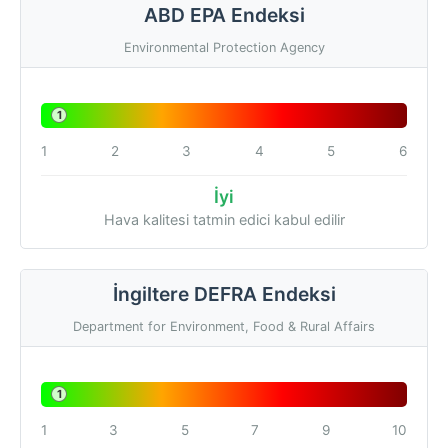
ABD EPA Endeksi
Environmental Protection Agency
1
1
2
3
4
5
6
İyi
Hava kalitesi tatmin edici kabul edilir
İngiltere DEFRA Endeksi
Department for Environment, Food & Rural Affairs
1
1
3
5
7
9
10