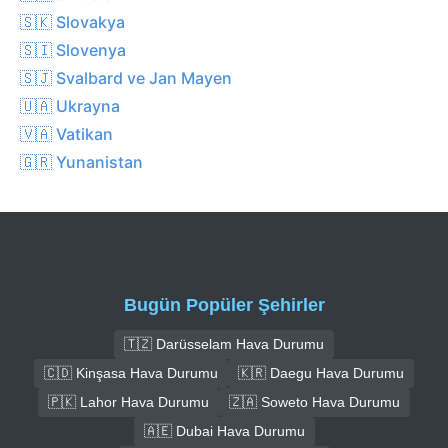
🇸🇰 Slovakya
🇸🇮 Slovenya
🇸🇯 Svalbard ve Jan Mayen
🇺🇦 Ukrayna
🇻🇦 Vatikan
🇬🇷 Yunanistan
Bugün Popüler Şehirler
🇹🇿 Darüsselam Hava Durumu
🇨🇩 Kinşasa Hava Durumu
🇰🇷 Daegu Hava Durumu
🇵🇰 Lahor Hava Durumu
🇿🇦 Soweto Hava Durumu
🇦🇪 Dubai Hava Durumu