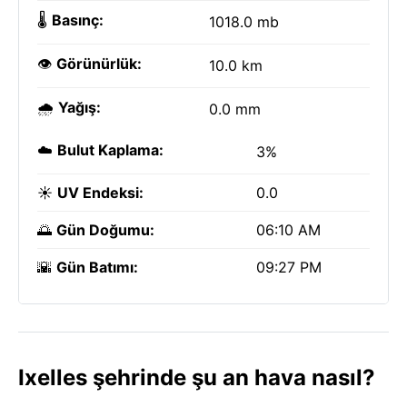
🌡️
Basınç:
1018.0 mb
👁️
Görünürlük:
10.0 km
🌧️
Yağış:
0.0 mm
☁️
Bulut Kaplama:
3%
☀️
UV Endeksi:
0.0
🌅
Gün Doğumu:
06:10 AM
🌇
Gün Batımı:
09:27 PM
Ixelles şehrinde şu an hava nasıl?