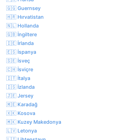
🇬🇬 Guernsey
🇭🇷 Hırvatistan
🇳🇱 Hollanda
🇬🇧 İngiltere
🇮🇪 İrlanda
🇪🇸 İspanya
🇸🇪 İsveç
🇨🇭 İsviçre
🇮🇹 İtalya
🇮🇸 İzlanda
🇯🇪 Jersey
🇲🇪 Karadağ
🇽🇰 Kosova
🇲🇰 Kuzey Makedonya
🇱🇻 Letonya
🇱🇮 Lihtenştayn