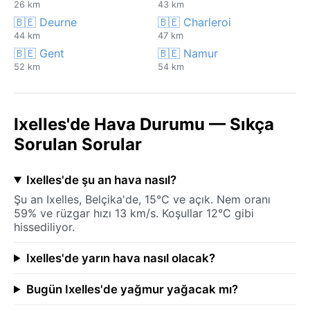
26 km
43 km
🇧🇪 Deurne
🇧🇪 Charleroi
44 km
47 km
🇧🇪 Gent
🇧🇪 Namur
52 km
54 km
Ixelles'de Hava Durumu — Sıkça
Sorulan Sorular
Ixelles'de şu an hava nasıl?
Şu an Ixelles, Belçika'de, 15°C ve açık. Nem oranı
59% ve rüzgar hızı 13 km/s. Koşullar 12°C gibi
hissediliyor.
Ixelles'de yarın hava nasıl olacak?
Bugün Ixelles'de yağmur yağacak mı?