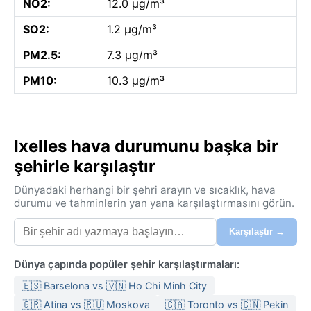
NO2:
12.0 µg/m³
SO2:
1.2 µg/m³
PM2.5:
7.3 µg/m³
PM10:
10.3 µg/m³
Ixelles hava durumunu başka bir
şehirle karşılaştır
Dünyadaki herhangi bir şehri arayın ve sıcaklık, hava
durumu ve tahminlerin yan yana karşılaştırmasını görün.
Karşılaştır →
Dünya çapında popüler şehir karşılaştırmaları:
🇪🇸 Barselona vs 🇻🇳 Ho Chi Minh City
🇬🇷 Atina vs 🇷🇺 Moskova
🇨🇦 Toronto vs 🇨🇳 Pekin