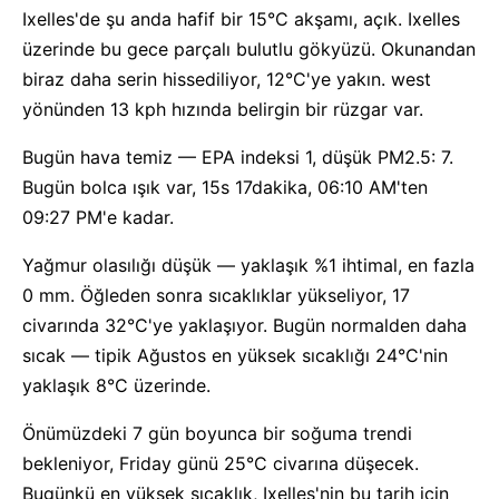
Ixelles'de şu anda hafif bir 15°C akşamı, açık. Ixelles
üzerinde bu gece parçalı bulutlu gökyüzü. Okunandan
biraz daha serin hissediliyor, 12°C'ye yakın. west
yönünden 13 kph hızında belirgin bir rüzgar var.
Bugün hava temiz — EPA indeksi 1, düşük PM2.5: 7.
Bugün bolca ışık var, 15s 17dakika, 06:10 AM'ten
09:27 PM'e kadar.
Yağmur olasılığı düşük — yaklaşık %1 ihtimal, en fazla
0 mm. Öğleden sonra sıcaklıklar yükseliyor, 17
civarında 32°C'ye yaklaşıyor. Bugün normalden daha
sıcak — tipik Ağustos en yüksek sıcaklığı 24°C'nin
yaklaşık 8°C üzerinde.
Önümüzdeki 7 gün boyunca bir soğuma trendi
bekleniyor, Friday günü 25°C civarına düşecek.
Bugünkü en yüksek sıcaklık, Ixelles'nin bu tarih için