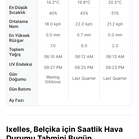
14.2°C
19.8°C
20.5°C
En Düşük
Sıcaklık
40%
43%
51%
Ortalama
18.0 kph
22.0 kph
21.2 kph
Nem
0.0 mm
0.7 mm
0.0 mm
En Yüksek
Rüzgar
7.0
6.0
2.0
Toplam
Yağış
06:10 AM
06:12 AM
06:13 AM
UV Endeksi
09:27 PM
09:25 PM
09:23 PM
Gün
Waning
Last Quarter
Last Quarter
La
Doğumu
Gibbous
Gün Batımı
Ay Fazı
Ixelles, Belçika için Saatlik Hava
Durumu Tahmini Bugün