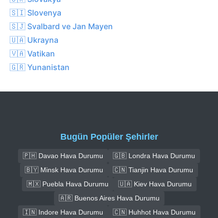
🇸🇮 Slovenya
🇸🇯 Svalbard ve Jan Mayen
🇺🇦 Ukrayna
🇻🇦 Vatikan
🇬🇷 Yunanistan
Bugün Popüler Şehirler
🇵🇭 Davao Hava Durumu
🇬🇧 Londra Hava Durumu
🇧🇾 Minsk Hava Durumu
🇨🇳 Tianjin Hava Durumu
🇲🇽 Puebla Hava Durumu
🇺🇦 Kiev Hava Durumu
🇦🇷 Buenos Aires Hava Durumu
🇮🇳 Indore Hava Durumu
🇨🇳 Huhhot Hava Durumu