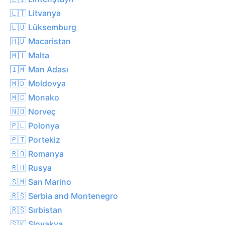
🇱🇹 Litvanya
🇱🇺 Lüksemburg
🇭🇺 Macaristan
🇲🇹 Malta
🇮🇲 Man Adası
🇲🇩 Moldovya
🇲🇨 Monako
🇳🇴 Norveç
🇵🇱 Polonya
🇵🇹 Portekiz
🇷🇴 Romanya
🇷🇺 Rusya
🇸🇲 San Marino
🇷🇸 Serbia and Montenegro
🇷🇸 Sırbistan
🇸🇰 Slovakya