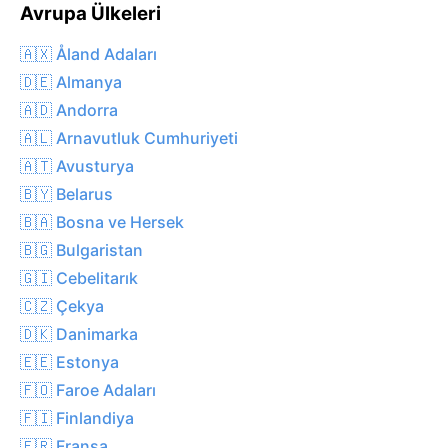
Avrupa Ülkeleri
🇦🇽 Åland Adaları
🇩🇪 Almanya
🇦🇩 Andorra
🇦🇱 Arnavutluk Cumhuriyeti
🇦🇹 Avusturya
🇧🇾 Belarus
🇧🇦 Bosna ve Hersek
🇧🇬 Bulgaristan
🇬🇮 Cebelitarık
🇨🇿 Çekya
🇩🇰 Danimarka
🇪🇪 Estonya
🇫🇴 Faroe Adaları
🇫🇮 Finlandiya
🇫🇷 Fransa