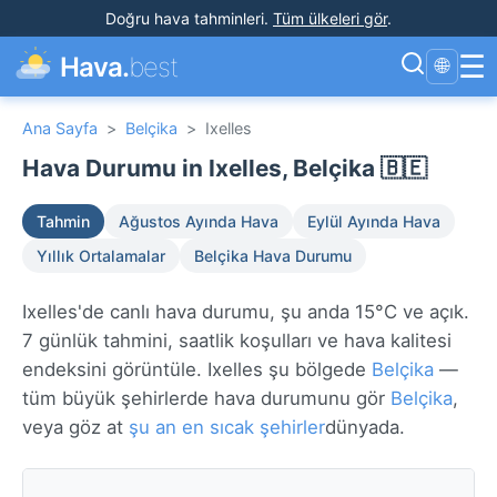
Doğru hava tahminleri
.
Tüm ülkeleri gör
.
☰
Hava.
best
🌐
Ana Sayfa
>
Belçika
>
Ixelles
Hava Durumu in Ixelles, Belçika 🇧🇪
Tahmin
Ağustos Ayında Hava
Eylül Ayında Hava
Yıllık Ortalamalar
Belçika Hava Durumu
Ixelles'de canlı hava durumu, şu anda 15°C ve açık.
7 günlük tahmini, saatlik koşulları ve hava kalitesi
endeksini görüntüle. Ixelles şu bölgede
Belçika
—
tüm büyük şehirlerde hava durumunu gör
Belçika
,
veya göz at
şu an en sıcak şehirler
dünyada.