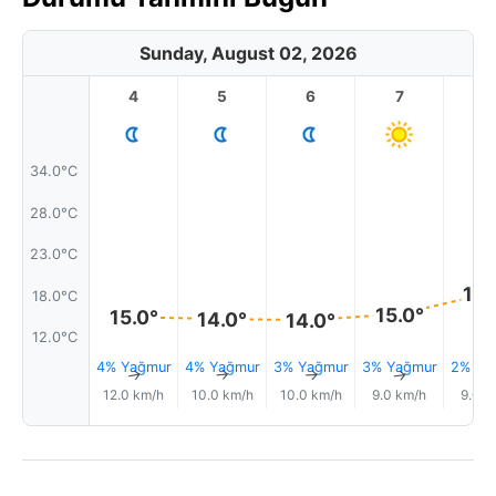
Sunday, August 02, 2026
4
5
6
7
8
34.0°C
28.0°C
23.0°C
18.
18.0°C
15.0°
15.0°
14.0°
14.0°
12.0°C
4% Yağmur
4% Yağmur
3% Yağmur
3% Yağmur
2% Ya
↑
↑
↑
↑
12.0 km/h
10.0 km/h
10.0 km/h
9.0 km/h
9.0 k