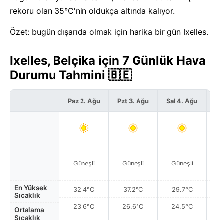
rekoru olan 35°C'nin oldukça altında kalıyor.
Özet: bugün dışarıda olmak için harika bir gün Ixelles.
Ixelles, Belçika için 7 Günlük Hava
Durumu Tahmini 🇧🇪
Paz 2. Ağu
Pzt 3. Ağu
Sal 4. Ağu
Ç
Güneşli
Güneşli
Güneşli
Par
En Yüksek
32.4°C
37.2°C
29.7°C
Sıcaklık
23.6°C
26.6°C
24.5°C
Ortalama
Sıcaklık