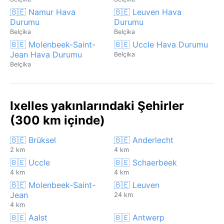
🇧🇪 Namur Hava
🇧🇪 Leuven Hava
Durumu
Durumu
Belçika
Belçika
🇧🇪 Molenbeek-Saint-
🇧🇪 Uccle Hava Durumu
Jean Hava Durumu
Belçika
Belçika
Ixelles yakınlarındaki Şehirler
(300 km içinde)
🇧🇪 Brüksel
🇧🇪 Anderlecht
2 km
4 km
🇧🇪 Uccle
🇧🇪 Schaerbeek
4 km
4 km
🇧🇪 Molenbeek-Saint-
🇧🇪 Leuven
Jean
24 km
4 km
🇧🇪 Aalst
🇧🇪 Antwerp