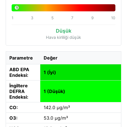
1
1
3
5
7
9
10
Düşük
Hava kirliliği düşük
Parametre
Değer
ABD EPA
1 (İyi)
Endeksi:
İngiltere
DEFRA
1 (Düşük)
Endeksi:
CO:
142.0 µg/m³
O3:
53.0 µg/m³