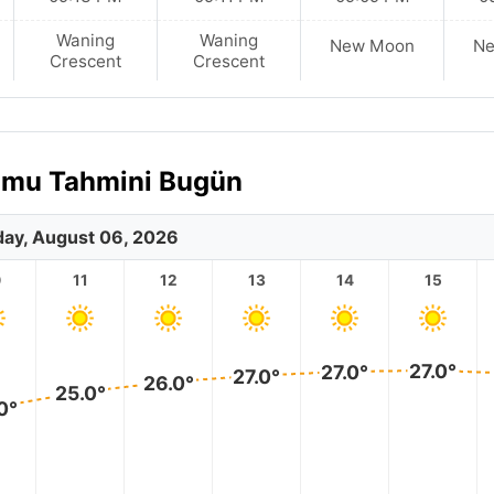
Waning
Waning
New Moon
N
Crescent
Crescent
rumu Tahmini Bugün
ay, August 06, 2026
0
11
12
13
14
15
27.0°
27.0°
27.0°
26.0°
25.0°
0°