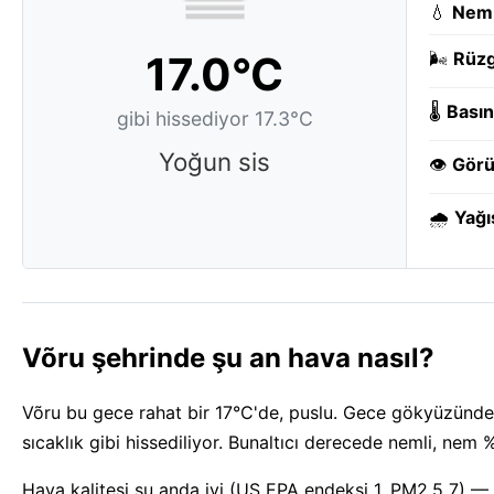
💧
Nem
17.0°C
🌬️
Rüzg
🌡️
Basın
gibi hissediyor 17.3°C
Yoğun sis
👁️
Görü
🌧️
Yağı
Võru şehrinde şu an hava nasıl?
Võru bu gece rahat bir 17°C'de, puslu. Gece gökyüzünde 
sıcaklık gibi hissediliyor. Bunaltıcı derecede nemli, nem
Hava kalitesi şu anda iyi (US EPA endeksi 1, PM2.5 7) —