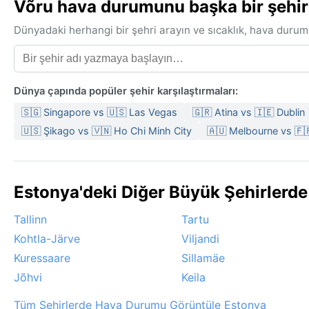
Võru hava durumunu başka bir şehirl
Dünyadaki herhangi bir şehri arayın ve sıcaklık, hava durum
Dünya çapında popüler şehir karşılaştırmaları:
🇸🇬 Singapore vs 🇺🇸 Las Vegas
🇬🇷 Atina vs 🇮🇪 Dublin
🇺🇸 Şikago vs 🇻🇳 Ho Chi Minh City
🇦🇺 Melbourne vs 🇫
Estonya'deki Diğer Büyük Şehirlerd
Tallinn
Tartu
Kohtla-Järve
Viljandi
Kuressaare
Sillamäe
Jõhvi
Keila
Tüm Şehirlerde Hava Durumu Görüntüle Estonya