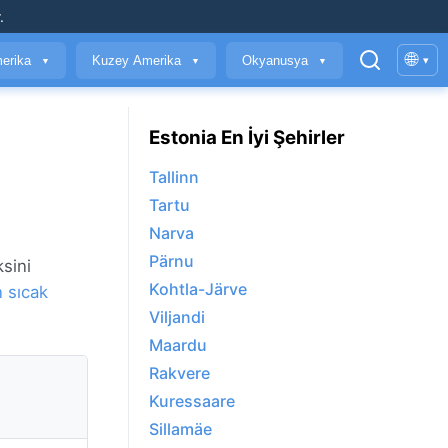
.
🌐
erika
Kuzey Amerika
Okyanusya
▾
▼
▼
▼
Estonia En İyi Şehirler
Tallinn
Tartu
Narva
Pärnu
sini
Kohtla-Järve
 sıcak
Viljandi
Maardu
Rakvere
Kuressaare
Sillamäe