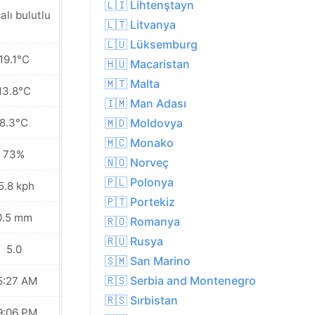
🇱🇮 Lihtenştayn
alı bulutlu
Güneşli
🇱🇹 Litvanya
🇱🇺 Lüksemburg
19.1°C
19.9°C
🇭🇺 Macaristan
🇲🇹 Malta
13.8°C
13.5°C
🇮🇲 Man Adası
8.3°C
6.9°C
🇲🇩 Moldovya
🇲🇨 Monako
73%
67%
🇳🇴 Norveç
🇵🇱 Polonya
5.8 kph
13.0 kph
🇵🇹 Portekiz
0.5 mm
0.0 mm
🇷🇴 Romanya
🇷🇺 Rusya
5.0
5.0
🇸🇲 San Marino
🇷🇸 Serbia and Montenegro
5:27 AM
05:29 AM
🇷🇸 Sırbistan
9:06 PM
09:04 PM