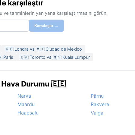
e karşılaştır
u ve tahminlerin yan yana karşılaştırmasını görün.
Karşılaştır →
🇬🇧 Londra vs 🇲🇽 Ciudad de Mexico
 Paris
🇨🇦 Toronto vs 🇲🇾 Kuala Lumpur
e Hava Durumu 🇪🇪
Narva
Pärnu
Maardu
Rakvere
Haapsalu
Valga