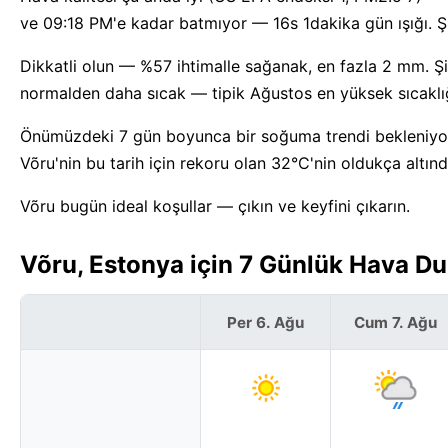
ve 09:18 PM'e kadar batmıyor — 16s 1dakika gün ışığı. Şu
Dikkatli olun — %57 ihtimalle sağanak, en fazla 2 mm. Şi
normalden daha sıcak — tipik Ağustos en yüksek sıcaklığ
Önümüzdeki 7 gün boyunca bir soğuma trendi bekleniyor
Võru'nin bu tarih için rekoru olan 32°C'nin oldukça altınd
Võru bugün ideal koşullar — çıkın ve keyfini çıkarın.
Võru, Estonya için 7 Günlük Hava D
Per 6. Ağu
Cum 7. Ağu