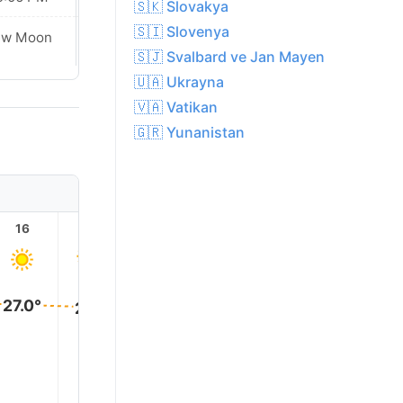
🇸🇰 Slovakya
🇸🇮 Slovenya
ew Moon
New Moon
🇸🇯 Svalbard ve Jan Mayen
🇺🇦 Ukrayna
🇻🇦 Vatikan
🇬🇷 Yunanistan
16
17
18
19
20
21
27.0°
27.0°
26.0°
25.0°
21.0°
19.0°