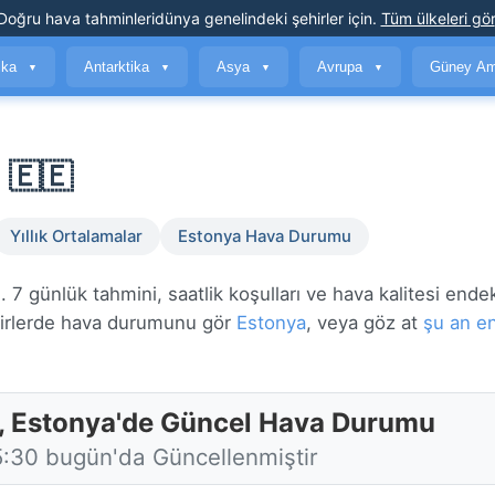
Doğru hava tahminleri
dünya genelindeki şehirler için
.
Tüm ülkeleri gör
ika
Antarktika
Asya
Avrupa
Güney Am
▼
▼
▼
▼
 🇪🇪
Yıllık Ortalamalar
Estonya Hava Durumu
7 günlük tahmini, saatlik koşulları ve hava kalitesi endek
rlerde hava durumunu gör
Estonya
, veya göz at
şu an en
, Estonya'de Güncel Hava Durumu
5:30 bugün'da Güncellenmiştir