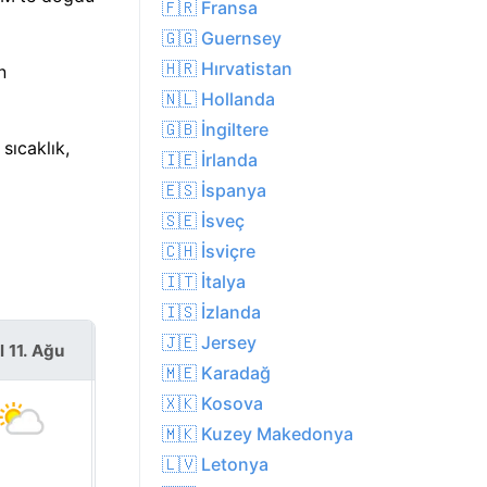
🇫🇷 Fransa
🇬🇬 Guernsey
🇭🇷 Hırvatistan
n
🇳🇱 Hollanda
🇬🇧 İngiltere
sıcaklık,
🇮🇪 İrlanda
🇪🇸 İspanya
🇸🇪 İsveç
🇨🇭 İsviçre
🇮🇹 İtalya
🇮🇸 İzlanda
🇯🇪 Jersey
l 11. Ağu
Çar 12. Ağu
🇲🇪 Karadağ
🇽🇰 Kosova
🇲🇰 Kuzey Makedonya
🇱🇻 Letonya