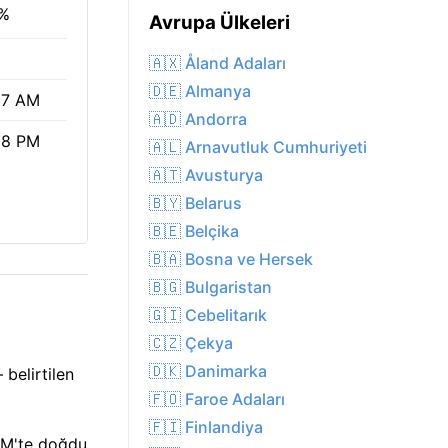
%
Avrupa Ülkeleri
🇦🇽 Åland Adaları
🇩🇪 Almanya
17 AM
🇦🇩 Andorra
18 PM
🇦🇱 Arnavutluk Cumhuriyeti
🇦🇹 Avusturya
🇧🇾 Belarus
🇧🇪 Belçika
🇧🇦 Bosna ve Hersek
🇧🇬 Bulgaristan
🇬🇮 Cebelitarık
🇨🇿 Çekya
🇩🇰 Danimarka
belirtilen
🇫🇴 Faroe Adaları
🇫🇮 Finlandiya
 AM'te doğdu