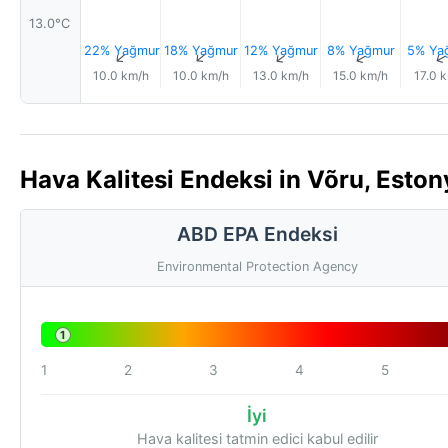
13.0°C
22% Yağmur
18% Yağmur
12% Yağmur
8% Yağmur
5% Ya
↑
↑
↑
↑
10.0 km/h
10.0 km/h
13.0 km/h
15.0 km/h
17.0 
Hava Kalitesi Endeksi in Võru, Eston
ABD EPA Endeksi
Environmental Protection Agency
1
1
2
3
4
5
İyi
Hava kalitesi tatmin edici kabul edilir