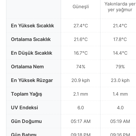
Yakınlarda yer
Güneşli
yer yağmur
En Yüksek Sıcaklık
27.4°C
21.4°C
Ortalama Sıcaklık
21.6°C
17.8°C
En Düşük Sıcaklık
16.7°C
14.4°C
Ortalama Nem
74%
79%
En Yüksek Rüzgar
20.9 kph
23.0 kph
Toplam Yağış
2.1 mm
1.4 mm
UV Endeksi
6.0
4.0
Gün Doğumu
05:17 AM
05:19 AM
Gün Batımı
09:18 PM
09:16 PM