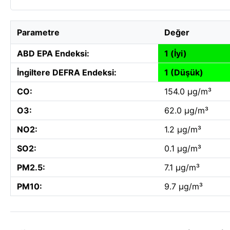
Parametre
Değer
ABD EPA Endeksi:
1 (İyi)
İngiltere DEFRA Endeksi:
1 (Düşük)
CO:
154.0 µg/m³
O3:
62.0 µg/m³
NO2:
1.2 µg/m³
SO2:
0.1 µg/m³
PM2.5:
7.1 µg/m³
PM10:
9.7 µg/m³