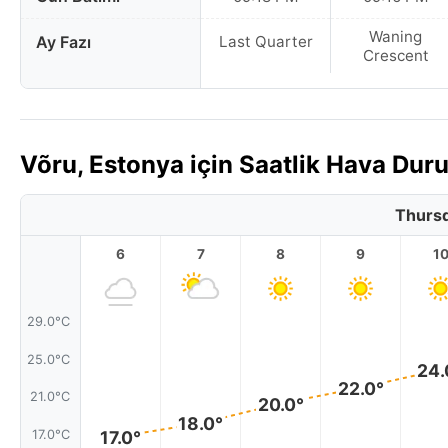
Waning
Ay Fazı
Last Quarter
Crescent
Võru, Estonya için Saatlik Hava Du
Thursd
6
7
8
9
1
29.0°C
25.0°C
24.
22.0°
21.0°C
20.0°
18.0°
17.0°
17.0°C