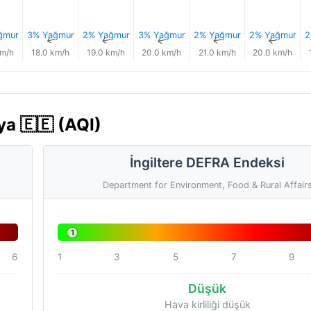
ğmur
3% Yağmur
2% Yağmur
3% Yağmur
2% Yağmur
2% Yağmur
2
↑
↑
↑
↑
↑
↑
km/h
18.0 km/h
19.0 km/h
20.0 km/h
21.0 km/h
20.0 km/h
ya 🇪🇪 (AQI)
İngiltere DEFRA Endeksi
Department for Environment, Food & Rural Affair
1
6
1
3
5
7
9
Düşük
Hava kirliliği düşük