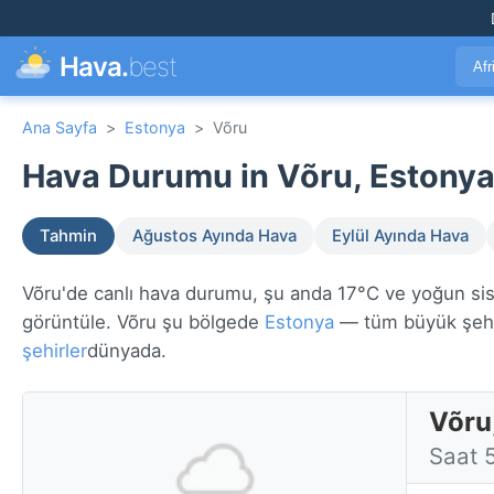
Hava.
best
Afr
Ana Sayfa
>
Estonya
>
Võru
Hava Durumu in Võru, Estonya
Tahmin
Ağustos Ayında Hava
Eylül Ayında Hava
Võru'de canlı hava durumu, şu anda 17°C ve yoğun sis. 
görüntüle. Võru şu bölgede
Estonya
— tüm büyük şehi
şehirler
dünyada.
Võru
Saat 