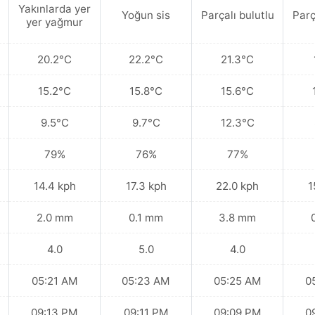
Yakınlarda yer
Yoğun sis
Parçalı bulutlu
Parç
yer yağmur
20.2°C
22.2°C
21.3°C
15.2°C
15.8°C
15.6°C
9.5°C
9.7°C
12.3°C
79%
76%
77%
14.4 kph
17.3 kph
22.0 kph
1
2.0 mm
0.1 mm
3.8 mm
4.0
5.0
4.0
05:21 AM
05:23 AM
05:25 AM
0
09:13 PM
09:11 PM
09:09 PM
0