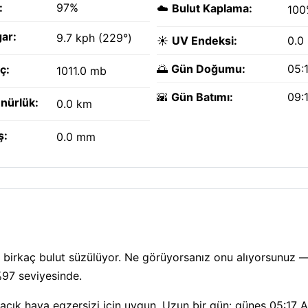
:
97%
☁️
Bulut Kaplama:
100
ar:
9.7 kph (229°)
☀️
UV Endeksi:
0.0
🌅
Gün Doğumu:
05:
ç:
1011.0 mb
🌇
Gün Batımı:
09:
nürlük:
0.0 km
ş:
0.0 mm
birkaç bulut süzülüyor. Ne görüyorsanız onu alıyorsunuz — 
 %97 seviyesinde.
 açık hava egzersizi için uygun. Uzun bir gün: güneş 05:17