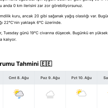
 anda 0 km ilerisini zar zor görebiliyorsunuz.
mdilik kuru, ancak 20 gibi sağanak yağış olasılığı var. Bugü
ı 22°C'nin yaklaşık 6°C üzerinde.
, Tuesday günü 19°C civarına düşecek. Bugünkü en yüksek 
a kalıyor.
urumu Tahmini 🇪🇪
Cmt 8. Ağu
Paz 9. Ağu
Pzt 10. Ağu
Sa