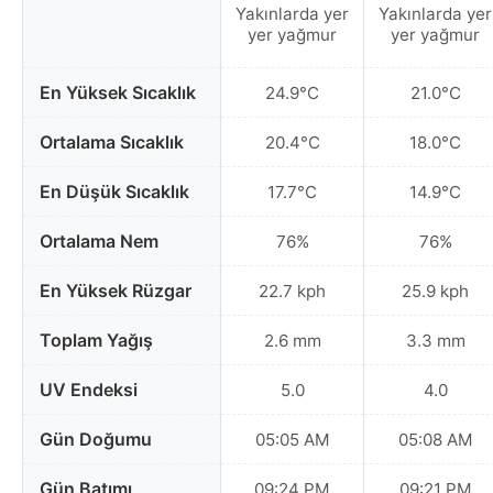
Yakınlarda yer
Yakınlarda yer
yer yağmur
yer yağmur
En Yüksek Sıcaklık
24.9°C
21.0°C
Ortalama Sıcaklık
20.4°C
18.0°C
En Düşük Sıcaklık
17.7°C
14.9°C
Ortalama Nem
76%
76%
En Yüksek Rüzgar
22.7 kph
25.9 kph
Toplam Yağış
2.6 mm
3.3 mm
UV Endeksi
5.0
4.0
Gün Doğumu
05:05 AM
05:08 AM
Gün Batımı
09:24 PM
09:21 PM