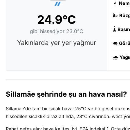
💧
Nem
24.9°C
🌬️
Rüzg
🌡️
Basın
gibi hissediyor 23.0°C
Yakınlarda yer yer yağmur
👁️
Görü
🌧️
Yağı
Sillamäe şehrinde şu an hava nasıl?
Sillamäe'de tam bir sıcak hava: 25°C ve bölgesel düzensi
hissedilen sıcaklık biraz altında, 23°C civarında. west y
Rahat nefes alın: hava kalitesi iyi, EPA indeksi 1. Orta d