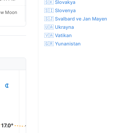
🇸🇰 Slovakya
🇸🇮 Slovenya
ew Moon
New Moon
🇸🇯 Svalbard ve Jan Mayen
🇺🇦 Ukrayna
🇻🇦 Vatikan
🇬🇷 Yunanistan
1
2
3
4
5
17.0°
17.0°
16.0°
16.0°
16.0°
16.0°