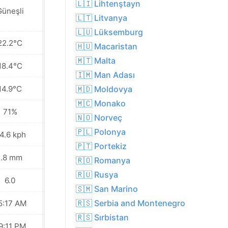
🇱🇮 Lihtenştayn
Yakınlarda yer
Güneşli
yer yağmur
🇱🇹 Litvanya
🇱🇺 Lüksemburg
22.2°C
17.4°C
🇭🇺 Macaristan
🇲🇹 Malta
18.4°C
14.8°C
🇮🇲 Man Adası
14.9°C
12.4°C
🇲🇩 Moldovya
🇲🇨 Monako
71%
68%
🇳🇴 Norveç
🇵🇱 Polonya
4.6 kph
28.4 kph
🇵🇹 Portekiz
1.8 mm
2.9 mm
🇷🇴 Romanya
🇷🇺 Rusya
6.0
4.0
🇸🇲 San Marino
🇷🇸 Serbia and Montenegro
5:17 AM
05:19 AM
🇷🇸 Sırbistan
9:11 PM
09:08 PM