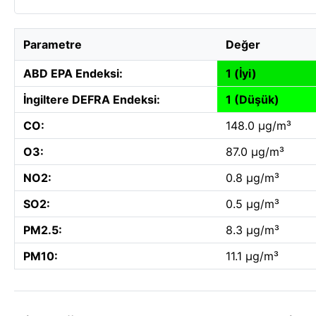
Parametre
Değer
ABD EPA Endeksi:
1 (İyi)
İngiltere DEFRA Endeksi:
1 (Düşük)
CO:
148.0 µg/m³
O3:
87.0 µg/m³
NO2:
0.8 µg/m³
SO2:
0.5 µg/m³
PM2.5:
8.3 µg/m³
PM10:
11.1 µg/m³