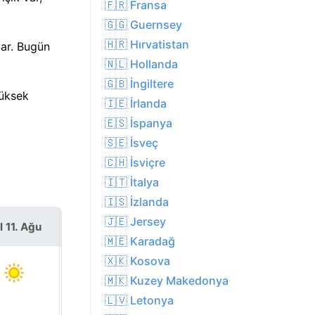
🇫🇷 Fransa
🇬🇬 Guernsey
🇭🇷 Hırvatistan
var. Bugün
🇳🇱 Hollanda
🇬🇧 İngiltere
yüksek
🇮🇪 İrlanda
🇪🇸 İspanya
🇸🇪 İsveç
🇨🇭 İsviçre
🇮🇹 İtalya
🇮🇸 İzlanda
🇯🇪 Jersey
l 11. Ağu
Çar 12. Ağu
🇲🇪 Karadağ
🇽🇰 Kosova
🇲🇰 Kuzey Makedonya
🇱🇻 Letonya