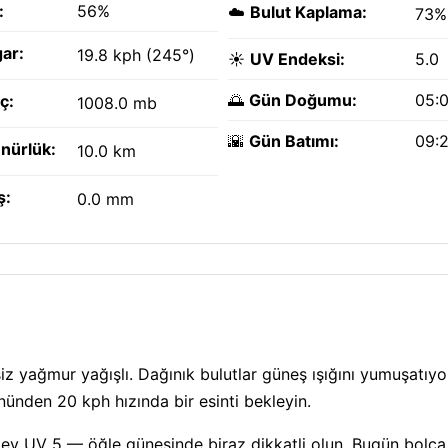
:
56%
☁️
Bulut Kaplama:
73%
ar:
19.8 kph (245°)
☀️
UV Endeksi:
5.0
🌅
Gün Doğumu:
05:
ç:
1008.0 mb
🌇
Gün Batımı:
09:
nürlük:
10.0 km
ş:
0.0 mm
z yağmur yağışlı. Dağınık bulutlar güneş ışığını yumuşatıyo
önünden 20 kph hızında bir esinti bekleyin.
üzey UV 5 — öğle güneşinde biraz dikkatli olun. Bugün bolca 