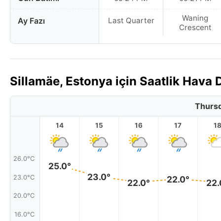
Waning
Ay Fazı
Last Quarter
Crescent
Sillamäe, Estonya için Saatlik Hav
Thursd
14
15
16
17
1
26.0°C
25.0°
23.0°
23.0°C
22.0°
22.0°
22.
20.0°C
16.0°C