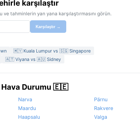
irle karşılaştır
u ve tahminlerin yan yana karşılaştırmasını görün.
Karşılaştır →
Town
🇲🇾 Kuala Lumpur vs 🇸🇬 Singapore
🇦🇹 Viyana vs 🇦🇺 Sidney
e Hava Durumu 🇪🇪
Narva
Pärnu
Maardu
Rakvere
Haapsalu
Valga