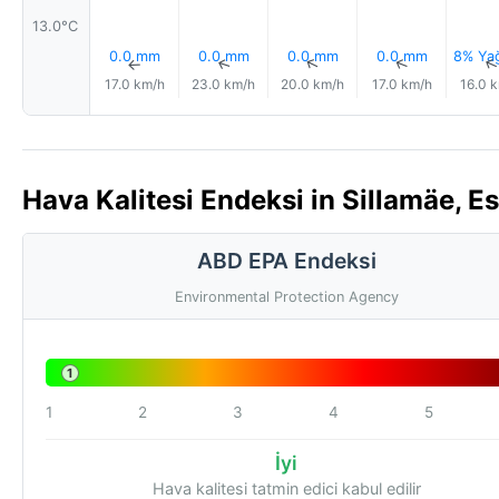
13.0°C
0.0 mm
0.0 mm
0.0 mm
0.0 mm
8% Ya
↑
↑
↑
↑
17.0 km/h
23.0 km/h
20.0 km/h
17.0 km/h
16.0 
Hava Kalitesi Endeksi in Sillamäe, E
ABD EPA Endeksi
Environmental Protection Agency
1
1
2
3
4
5
İyi
Hava kalitesi tatmin edici kabul edilir