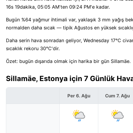
16s 19dakika, 05:05 AM'ten 09:24 PM'e kadar.
Bugün %64 yağmur ihtimali var, yaklaşık 3 mm yağış bekle
normalden daha sıcak — tipik Ağustos en yüksek sıcaklığ
Daha serin hava sonradan geliyor, Wednesday 17°C civarı
sıcaklık rekoru 30°C'dir.
Özet: bugün dışarıda olmak için harika bir gün Sillamäe.
Sillamäe, Estonya için 7 Günlük Ha
Per 6. Ağu
Cum 7. Ağu