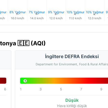
ğmur
8% Yağmur
7% Yağmur
9% Yağmur
10% Yağmur
10% Yağmur
9
↑
↑
↑
↑
↑
↑
km/h
16.0 km/h
14.0 km/h
12.0 km/h
11.0 km/h
12.0 km/h
stonya 🇪🇪 (AQI)
İngiltere DEFRA Endeksi
Department for Environment, Food & Rural Affair
1
6
1
3
5
7
9
Düşük
Hava kirliliği düşük