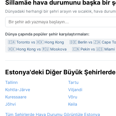
Sillamäe hava durumunu başka bir şeh
Dünyadaki herhangi bir şehri arayın ve sıcaklık, hava durum
Dünya çapında popüler şehir karşılaştırmaları:
🇨🇦 Toronto vs 🇭🇰 Hong Kong
🇩🇪 Berlin vs 🇿🇦 Cape 
🇭🇰 Hong Kong vs 🇷🇺 Moskova
🇨🇳 Pekin vs 🇺🇸 Miami
Estonya'deki Diğer Büyük Şehirlerd
Tallinn
Tartu
Kohtla-Järve
Viljandi
Kuressaare
Võru
Jõhvi
Keila
Tüm Şehirlerde Hava Durumu Görüntüle Estonya