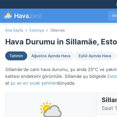
Hava.
best
Afr
Ana Sayfa
>
Estonya
>
Sillamäe
Hava Durumu in Sillamäe, Esto
Tahmin
Ağustos Ayında Hava
Eylül Ayında Hava
Sillamäe'de canlı hava durumu, şu anda 25°C ve yakınla
kalitesi endeksini görüntüle. Sillamäe şu bölgede
Esto
at
şu an en sıcak şehirler
dünyada.
Sill
Saat 