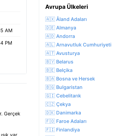
Avrupa Ülkeleri
🇦🇽 Åland Adaları
🇩🇪 Almanya
05 AM
🇦🇩 Andorra
24 PM
🇦🇱 Arnavutluk Cumhuriyeti
🇦🇹 Avusturya
🇧🇾 Belarus
🇧🇪 Belçika
🇧🇦 Bosna ve Hersek
🇧🇬 Bulgaristan
🇬🇮 Cebelitarık
🇨🇿 Çekya
🇩🇰 Danimarka
r. Gerçek
🇫🇴 Faroe Adaları
🇫🇮 Finlandiya
ışık var,