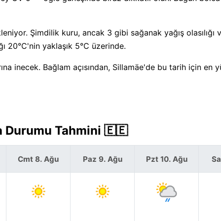
niyor. Şimdilik kuru, ancak 3 gibi sağanak yağış olasılığı 
ı 20°C'nin yaklaşık 5°C üzerinde.
na inecek. Bağlam açısından, Sillamäe'de bu tarih için en 
va Durumu Tahmini 🇪🇪
Cmt 8. Ağu
Paz 9. Ağu
Pzt 10. Ağu
Sa