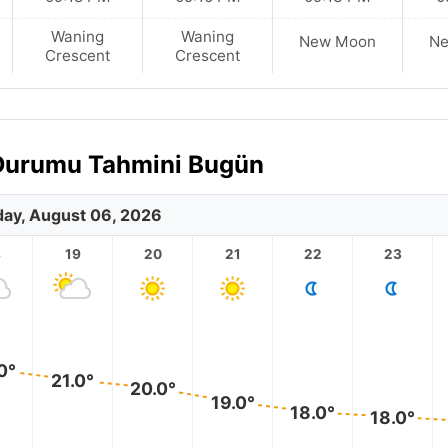
Waning
Waning
New Moon
N
Crescent
Crescent
a Durumu Tahmini Bugün
ay, August 06, 2026
8
19
20
21
22
23
0°
21.0°
20.0°
19.0°
18.0°
18.0°