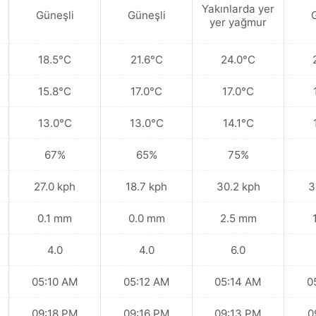
Yakınlarda yer
Güneşli
Güneşli
yer yağmur
18.5°C
21.6°C
24.0°C
15.8°C
17.0°C
17.0°C
13.0°C
13.0°C
14.1°C
67%
65%
75%
27.0 kph
18.7 kph
30.2 kph
3
0.1 mm
0.0 mm
2.5 mm
4.0
4.0
6.0
05:10 AM
05:12 AM
05:14 AM
0
09:18 PM
09:16 PM
09:13 PM
0