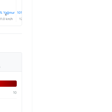
% Yağmur
10% Yağmur
0.1 mm
0.3 mm
0.6 mm
1.2 mm
↑
↑
↑
↑
↑
↑
11.0 km/h
12.0 km/h
14.0 km/h
19.0 km/h
22.0 km/h
23.0 km/
s
10