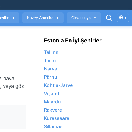
.
🌐
erika
Kuzey Amerika
Okyanusya
▾
▼
▼
▼
Estonia En İyi Şehirler
Tallinn
Tartu
Narva
Pärnu
ve hava
Kohtla-Järve
, veya göz
Viljandi
Maardu
Rakvere
Kuressaare
Sillamäe