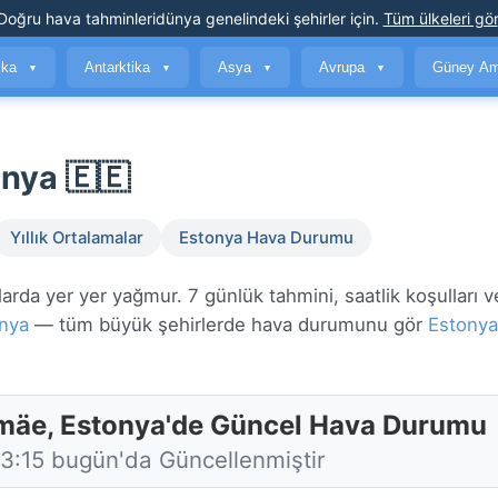
Doğru hava tahminleri
dünya genelindeki şehirler için
.
Tüm ülkeleri gör
ika
Antarktika
Asya
Avrupa
Güney Am
▼
▼
▼
▼
nya 🇪🇪
Yıllık Ortalamalar
Estonya Hava Durumu
rda yer yer yağmur. 7 günlük tahmini, saatlik koşulları 
nya
— tüm büyük şehirlerde hava durumunu gör
Estonya
amäe, Estonya'de Güncel Hava Durumu
13:15 bugün'da Güncellenmiştir