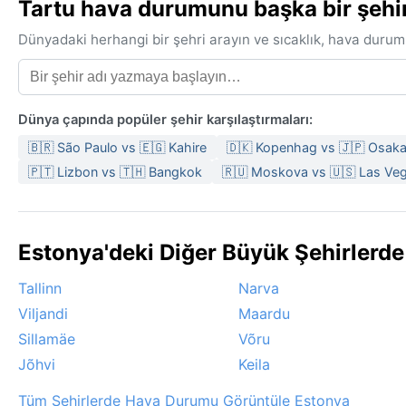
Tartu hava durumunu başka bir şehirl
Dünyadaki herhangi bir şehri arayın ve sıcaklık, hava durum
Dünya çapında popüler şehir karşılaştırmaları:
🇧🇷 São Paulo vs 🇪🇬 Kahire
🇩🇰 Kopenhag vs 🇯🇵 Osak
🇵🇹 Lizbon vs 🇹🇭 Bangkok
🇷🇺 Moskova vs 🇺🇸 Las Ve
Estonya'deki Diğer Büyük Şehirlerd
Tallinn
Narva
Viljandi
Maardu
Sillamäe
Võru
Jõhvi
Keila
Tüm Şehirlerde Hava Durumu Görüntüle Estonya