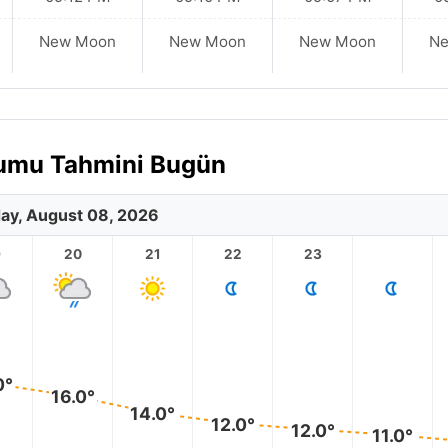
New Moon
New Moon
New Moon
N
urumu Tahmini Bugün
ay, August 08, 2026
9
20
21
22
23
0°
16.0°
14.0°
12.0°
12.0°
11.0°