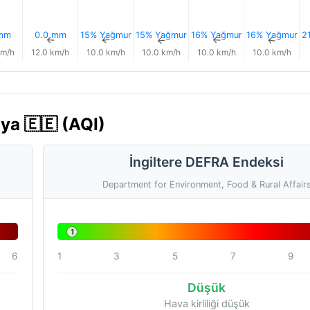
 mm
0.0 mm
15% Yağmur
15% Yağmur
16% Yağmur
16% Yağmur
2
↑
↑
↑
↑
↑
↑
km/h
12.0 km/h
10.0 km/h
10.0 km/h
10.0 km/h
10.0 km/h
nya 🇪🇪 (AQI)
İngiltere DEFRA Endeksi
Department for Environment, Food & Rural Affair
1
6
1
3
5
7
9
Düşük
Hava kirliliği düşük