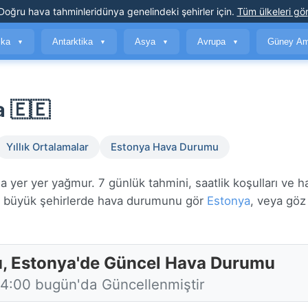
Doğru hava tahminleri
dünya genelindeki şehirler için
.
Tüm ülkeleri gör
ika
Antarktika
Asya
Avrupa
Güney Am
▼
▼
▼
▼
 🇪🇪
Yıllık Ortalamalar
Estonya Hava Durumu
 yer yer yağmur. 7 günlük tahmini, saatlik koşulları ve ha
büyük şehirlerde hava durumunu gör
Estonya
, veya göz
u, Estonya'de Güncel Hava Durumu
14:00 bugün'da Güncellenmiştir