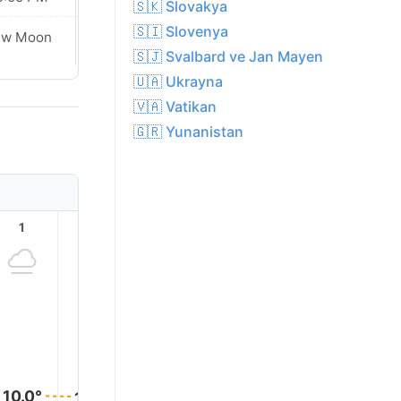
🇸🇰 Slovakya
🇸🇮 Slovenya
Waxing
ew Moon
Crescent
🇸🇯 Svalbard ve Jan Mayen
🇺🇦 Ukrayna
🇻🇦 Vatikan
🇬🇷 Yunanistan
1
2
3
4
5
6
10.0°
10.0°
10.0°
10.0°
10.0°
10.0°