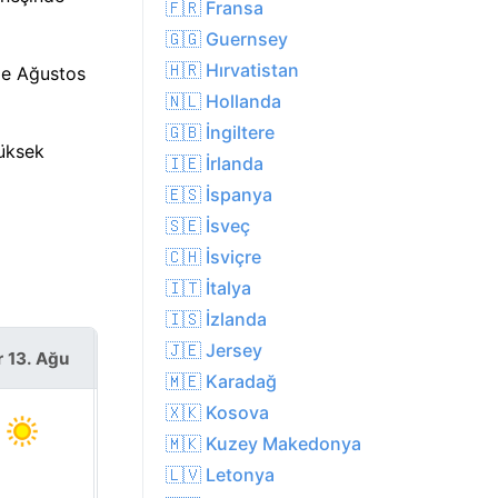
🇫🇷 Fransa
🇬🇬 Guernsey
🇭🇷 Hırvatistan
de Ağustos
🇳🇱 Hollanda
🇬🇧 İngiltere
yüksek
🇮🇪 İrlanda
🇪🇸 İspanya
🇸🇪 İsveç
🇨🇭 İsviçre
🇮🇹 İtalya
🇮🇸 İzlanda
🇯🇪 Jersey
r 13. Ağu
Cum 14. Ağu
🇲🇪 Karadağ
🇽🇰 Kosova
🇲🇰 Kuzey Makedonya
🇱🇻 Letonya