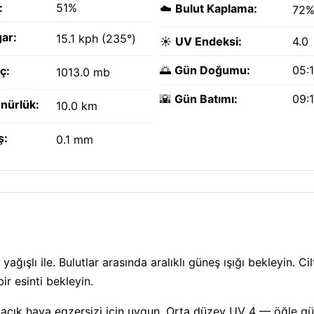
:
51%
☁️
Bulut Kaplama:
72
ar:
15.1 kph (235°)
☀️
UV Endeksi:
4.0
🌅
Gün Doğumu:
05:
ç:
1013.0 mb
🌇
Gün Batımı:
09:
nürlük:
10.0 km
ş:
0.1 mm
ğışlı ile. Bulutlar arasında aralıklı güneş ışığı bekleyin. Cil
r esinti bekleyin.
— açık hava egzersizi için uygun. Orta düzey UV 4 — öğle g