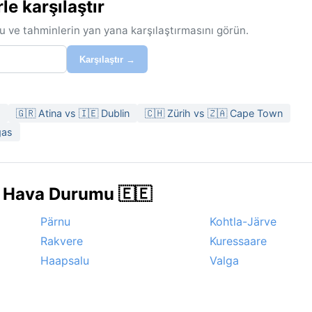
e karşılaştır
u ve tahminlerin yan yana karşılaştırmasını görün.
Karşılaştır →
a
🇬🇷 Atina vs 🇮🇪 Dublin
🇨🇭 Zürih vs 🇿🇦 Cape Town
gas
e Hava Durumu 🇪🇪
Pärnu
Kohtla-Järve
Rakvere
Kuressaare
Haapsalu
Valga