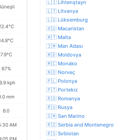
🇱🇮 Lihtenştayn
Güneşli
Güneşli
🇱🇹 Litvanya
🇱🇺 Lüksemburg
22.4°C
23.1°C
🇭🇺 Macaristan
🇲🇹 Malta
14.8°C
16.9°C
🇮🇲 Man Adası
7.9°C
10.9°C
🇲🇩 Moldovya
🇲🇨 Monako
67%
63%
🇳🇴 Norveç
🇵🇱 Polonya
6.9 kph
15.1 kph
🇵🇹 Portekiz
0.0 mm
0.0 mm
🇷🇴 Romanya
🇷🇺 Rusya
6.0
6.0
🇸🇲 San Marino
🇷🇸 Serbia and Montenegro
5:30 AM
05:33 AM
🇷🇸 Sırbistan
9:05 PM
09:02 PM