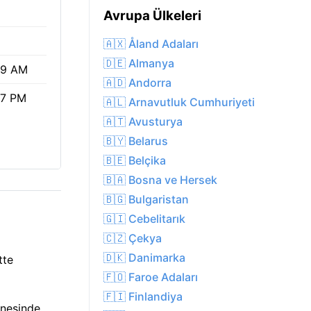
%
Avrupa Ülkeleri
🇦🇽 Åland Adaları
🇩🇪 Almanya
19 AM
🇦🇩 Andorra
17 PM
🇦🇱 Arnavutluk Cumhuriyeti
🇦🇹 Avusturya
🇧🇾 Belarus
🇧🇪 Belçika
🇧🇦 Bosna ve Hersek
🇧🇬 Bulgaristan
🇬🇮 Cebelitarık
🇨🇿 Çekya
🇩🇰 Danimarka
tte
🇫🇴 Faroe Adaları
🇫🇮 Finlandiya
üneşinde