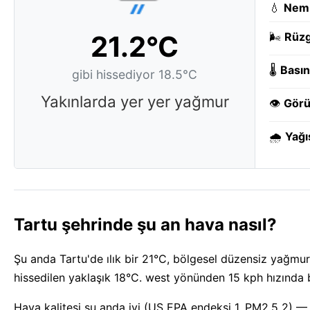
💧
Nem
21.2°C
🌬️
Rüzg
🌡️
Basın
gibi hissediyor 18.5°C
Yakınlarda yer yer yağmur
👁️
Görü
🌧️
Yağı
Tartu şehrinde şu an hava nasıl?
Şu anda Tartu'de ılık bir 21°C, bölgesel düzensiz yağmur ya
hissedilen yaklaşık 18°C. west yönünden 15 kph hızında bi
Hava kalitesi şu anda iyi (US EPA endeksi 1, PM2.5 2) 