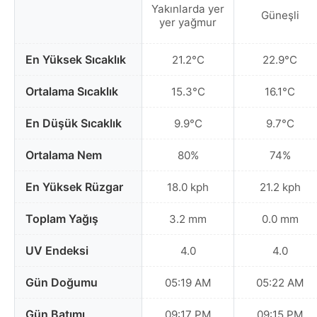
Yakınlarda yer
Güneşli
yer yağmur
En Yüksek Sıcaklık
21.2°C
22.9°C
Ortalama Sıcaklık
15.3°C
16.1°C
En Düşük Sıcaklık
9.9°C
9.7°C
Ortalama Nem
80%
74%
En Yüksek Rüzgar
18.0 kph
21.2 kph
Toplam Yağış
3.2 mm
0.0 mm
UV Endeksi
4.0
4.0
Gün Doğumu
05:19 AM
05:22 AM
Gün Batımı
09:17 PM
09:15 PM