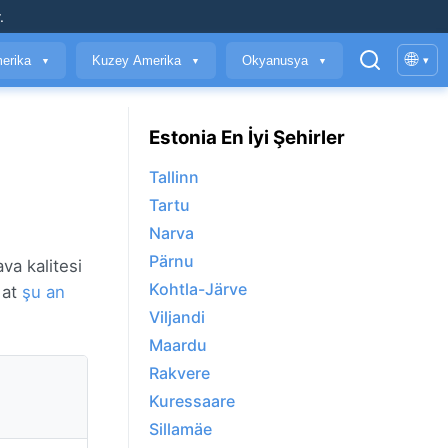
.
🌐
erika
Kuzey Amerika
Okyanusya
▾
▼
▼
▼
Estonia En İyi Şehirler
Tallinn
Tartu
Narva
Pärnu
va kalitesi
Kohtla-Järve
 at
şu an
Viljandi
Maardu
Rakvere
Kuressaare
Sillamäe