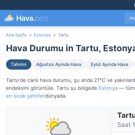
Hava.
best
Afr
Ana Sayfa
>
Estonya
>
Tartu
Hava Durumu in Tartu, Estonya
Tahmin
Ağustos Ayında Hava
Eylül Ayında Hava
Tartu'de canlı hava durumu, şu anda 21°C ve yakınlarda
endeksini görüntüle. Tartu şu bölgede
Estonya
— tüm 
en sıcak şehirler
dünyada.
Tart
Saat 