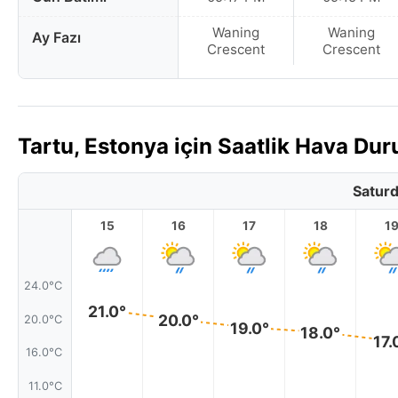
Waning
Waning
Ay Fazı
Crescent
Crescent
Tartu, Estonya için Saatlik Hava D
Saturd
15
16
17
18
1
24.0°C
21.0°
20.0°
20.0°C
19.0°
18.0°
17.
16.0°C
11.0°C