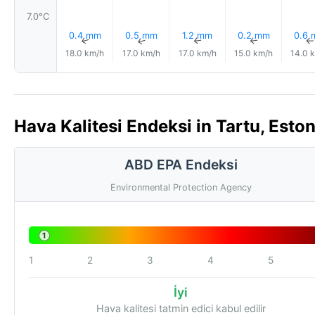
7.0°C
0.4 mm
0.5 mm
1.2 mm
0.2 mm
0.6
↑
↑
↑
↑
18.0 km/h
17.0 km/h
17.0 km/h
15.0 km/h
14.0 
Hava Kalitesi Endeksi in Tartu, Esto
ABD EPA Endeksi
Environmental Protection Agency
1
1
2
3
4
5
İyi
Hava kalitesi tatmin edici kabul edilir