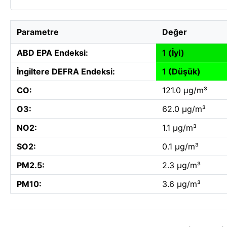
Parametre
Değer
ABD EPA Endeksi:
1 (İyi)
İngiltere DEFRA Endeksi:
1 (Düşük)
CO:
121.0 µg/m³
O3:
62.0 µg/m³
NO2:
1.1 µg/m³
SO2:
0.1 µg/m³
PM2.5:
2.3 µg/m³
PM10:
3.6 µg/m³