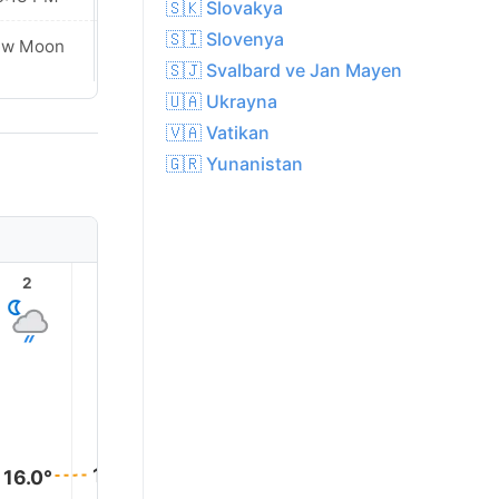
🇸🇰 Slovakya
🇸🇮 Slovenya
ew Moon
New Moon
🇸🇯 Svalbard ve Jan Mayen
🇺🇦 Ukrayna
🇻🇦 Vatikan
🇬🇷 Yunanistan
2
3
4
5
6
7
17.0°
16.0°
16.0°
16.0°
16.0°
16.0°