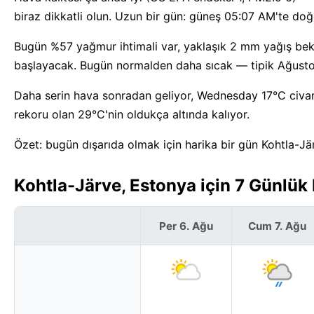
biraz dikkatli olun. Uzun bir gün: güneş 05:07 AM'te do
Bugün %57 yağmur ihtimali var, yaklaşık 2 mm yağış bek
başlayacak. Bugün normalden daha sıcak — tipik Ağustos
Daha serin hava sonradan geliyor, Wednesday 17°C civarın
rekoru olan 29°C'nin oldukça altında kalıyor.
Özet: bugün dışarıda olmak için harika bir gün Kohtla-Jä
Kohtla-Järve, Estonya için 7 Günlü
Per 6. Ağu
Cum 7. Ağu