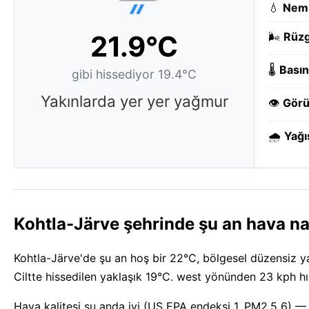
💧
Nem
21.9°C
🌬️
Rüzg
🌡️
Basın
gibi hissediyor 19.4°C
Yakınlarda yer yer yağmur
👁️
Görü
🌧️
Yağı
Kohtla-Järve şehrinde şu an hava na
Kohtla-Järve'de şu an hoş bir 22°C, bölgesel düzensiz yağ
Ciltte hissedilen yaklaşık 19°C. west yönünden 23 kph hı
Hava kalitesi şu anda iyi (US EPA endeksi 1, PM2.5 6) 