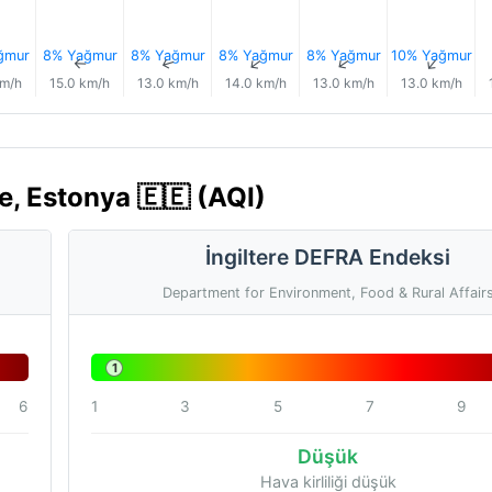
ğmur
8% Yağmur
8% Yağmur
8% Yağmur
8% Yağmur
10% Yağmur
↑
↑
↑
↑
↑
↑
km/h
15.0 km/h
13.0 km/h
14.0 km/h
13.0 km/h
13.0 km/h
e, Estonya 🇪🇪 (AQI)
İngiltere DEFRA Endeksi
Department for Environment, Food & Rural Affair
1
6
1
3
5
7
9
Düşük
Hava kirliliği düşük