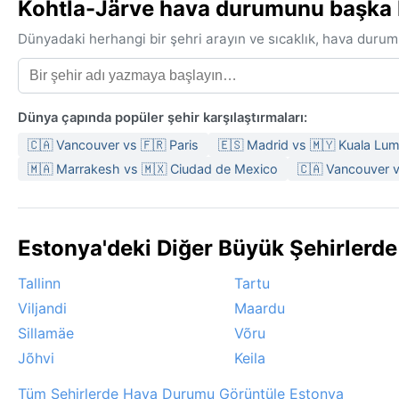
Kohtla-Järve hava durumunu başka bi
Dünyadaki herhangi bir şehri arayın ve sıcaklık, hava durum
Dünya çapında popüler şehir karşılaştırmaları:
🇨🇦 Vancouver vs 🇫🇷 Paris
🇪🇸 Madrid vs 🇲🇾 Kuala Lu
🇲🇦 Marrakesh vs 🇲🇽 Ciudad de Mexico
🇨🇦 Vancouver 
Estonya'deki Diğer Büyük Şehirlerd
Tallinn
Tartu
Viljandi
Maardu
Sillamäe
Võru
Jõhvi
Keila
Tüm Şehirlerde Hava Durumu Görüntüle Estonya