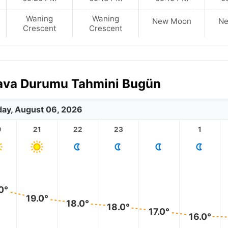
Waning
Waning
New Moon
N
Crescent
Crescent
 Hava Durumu Tahmini Bugün
ay, August 06, 2026
0
21
22
23
1
0°
19.0°
18.0°
18.0°
17.0°
16.0°