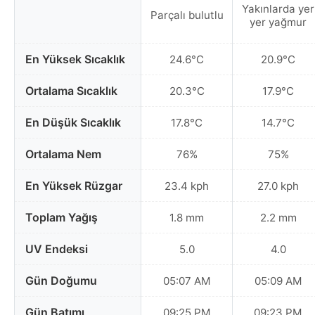
Yakınlarda yer
Parçalı bulutlu
yer yağmur
En Yüksek Sıcaklık
24.6°C
20.9°C
Ortalama Sıcaklık
20.3°C
17.9°C
En Düşük Sıcaklık
17.8°C
14.7°C
Ortalama Nem
76%
75%
En Yüksek Rüzgar
23.4 kph
27.0 kph
Toplam Yağış
1.8 mm
2.2 mm
UV Endeksi
5.0
4.0
Gün Doğumu
05:07 AM
05:09 AM
Gün Batımı
09:25 PM
09:23 PM