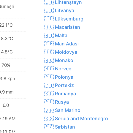
🇱🇮 Lihtenştayn
Yakınlarda yer
Güneşli
yer yağmur
🇱🇹 Litvanya
🇱🇺 Lüksemburg
22.1°C
17.4°C
🇭🇺 Macaristan
🇲🇹 Malta
18.3°C
14.9°C
🇮🇲 Man Adası
14.8°C
12.8°C
🇲🇩 Moldovya
🇲🇨 Monako
70%
68%
🇳🇴 Norveç
🇵🇱 Polonya
3.8 kph
29.5 kph
🇵🇹 Portekiz
0.9 mm
3.8 mm
🇷🇴 Romanya
🇷🇺 Rusya
6.0
4.0
🇸🇲 San Marino
🇷🇸 Serbia and Montenegro
5:19 AM
05:21 AM
🇷🇸 Sırbistan
9:13 PM
09:10 PM