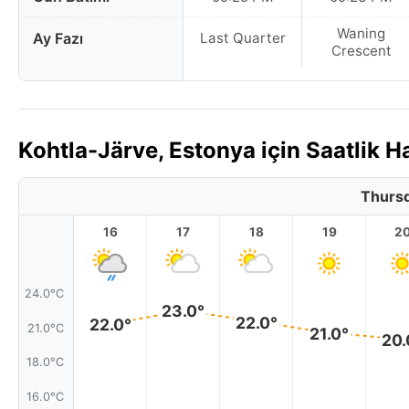
Waning
Ay Fazı
Last Quarter
Crescent
Kohtla-Järve, Estonya için Saatlik
Thursd
16
17
18
19
2
24.0°C
23.0°
22.0°
22.0°
21.0°C
21.0°
20.
18.0°C
16.0°C