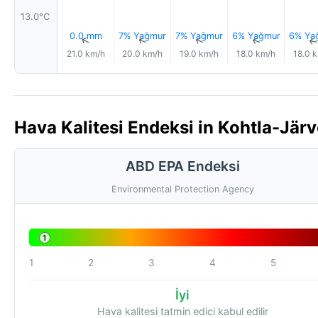
13.0°C
0.0 mm
7% Yağmur
7% Yağmur
6% Yağmur
6% Ya
↑
↑
↑
↑
21.0 km/h
20.0 km/h
19.0 km/h
18.0 km/h
18.0 
Hava Kalitesi Endeksi in Kohtla-Järv
ABD EPA Endeksi
Environmental Protection Agency
1
1
2
3
4
5
İyi
Hava kalitesi tatmin edici kabul edilir