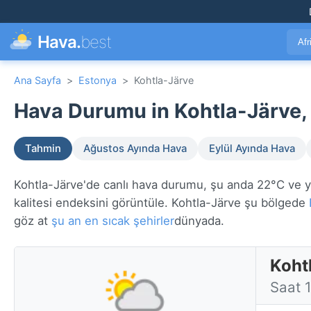
Hava.
best
Afr
Ana Sayfa
>
Estonya
>
Kohtla-Järve
Hava Durumu in Kohtla-Järve,
Tahmin
Ağustos Ayında Hava
Eylül Ayında Hava
Kohtla-Järve'de canlı hava durumu, şu anda 22°C ve yak
kalitesi endeksini görüntüle. Kohtla-Järve şu bölgede
göz at
şu an en sıcak şehirler
dünyada.
Koht
Saat 