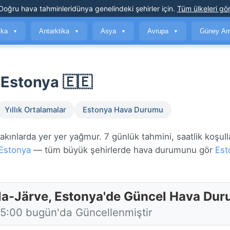
Doğru hava tahminleri
dünya genelindeki şehirler için
.
Tüm ülkeleri gör
ika
Antarktika
Asya
Avrupa
Güney Am
▼
▼
▼
▼
 Estonya 🇪🇪
Yıllık Ortalamalar
Estonya Hava Durumu
ınlarda yer yer yağmur. 7 günlük tahmini, saatlik koşull
Estonya
— tüm büyük şehirlerde hava durumunu gör
Est
la-Järve, Estonya'de Güncel Hava Du
15:00 bugün'da Güncellenmiştir