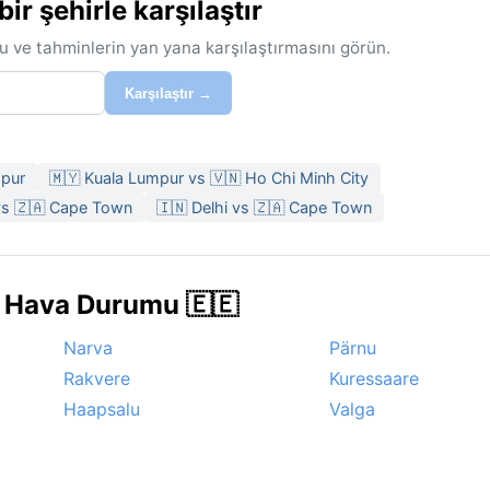
r şehirle karşılaştır
u ve tahminlerin yan yana karşılaştırmasını görün.
Karşılaştır →
mpur
🇲🇾 Kuala Lumpur vs 🇻🇳 Ho Chi Minh City
vs 🇿🇦 Cape Town
🇮🇳 Delhi vs 🇿🇦 Cape Town
e Hava Durumu 🇪🇪
Narva
Pärnu
Rakvere
Kuressaare
Haapsalu
Valga