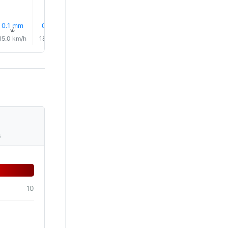
32%
0.1 mm
0.2 mm
0.1 mm
0.1 mm
Yağmur
0.0 mm
↑
↑
↑
↑
↑
↑
15.0 km/h
18.0 km/h
21.0 km/h
23.0 km/h
21.0 km/h
20.0 km/
s
10