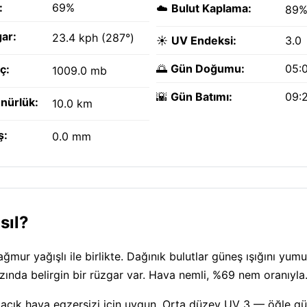
:
69%
☁️
Bulut Kaplama:
89
ar:
23.4 kph (287°)
☀️
UV Endeksi:
3.0
🌅
Gün Doğumu:
05:
ç:
1009.0 mb
🌇
Gün Batımı:
09:
nürlük:
10.0 km
ş:
0.0 mm
sıl?
mur yağışlı ile birlikte. Dağınık bulutlar güneş ışığını yumu
zında belirgin bir rüzgar var. Hava nemli, %69 nem oranıyla
— açık hava egzersizi için uygun. Orta düzey UV 3 — öğle g