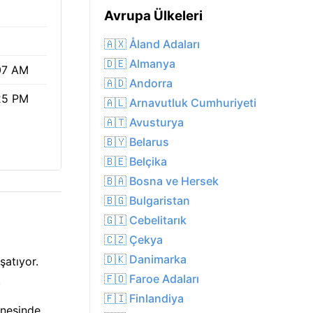
%
Avrupa Ülkeleri
🇦🇽 Åland Adaları
🇩🇪 Almanya
07 AM
🇦🇩 Andorra
25 PM
🇦🇱 Arnavutluk Cumhuriyeti
🇦🇹 Avusturya
🇧🇾 Belarus
🇧🇪 Belçika
🇧🇦 Bosna ve Hersek
🇧🇬 Bulgaristan
🇬🇮 Cebelitarık
🇨🇿 Çekya
🇩🇰 Danimarka
şatıyor.
🇫🇴 Faroe Adaları
.
🇫🇮 Finlandiya
üneşinde