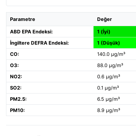
Parametre
Değer
ABD EPA Endeksi:
1 (İyi)
İngiltere DEFRA Endeksi:
1 (Düşük)
CO:
140.0 µg/m³
O3:
88.0 µg/m³
NO2:
0.6 µg/m³
SO2:
0.1 µg/m³
PM2.5:
6.5 µg/m³
PM10:
8.9 µg/m³