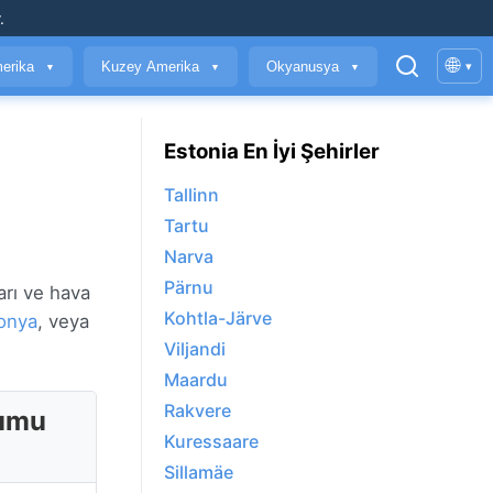
.
🌐
erika
Kuzey Amerika
Okyanusya
▾
▼
▼
▼
Estonia En İyi Şehirler
Tallinn
Tartu
Narva
Pärnu
arı ve hava
Kohtla-Järve
onya
, veya
Viljandi
Maardu
Rakvere
rumu
Kuressaare
Sillamäe