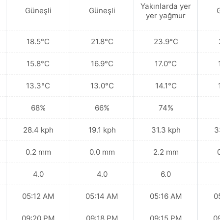
Yakınlarda yer
Güneşli
Güneşli
yer yağmur
18.5°C
21.8°C
23.9°C
15.8°C
16.9°C
17.0°C
13.3°C
13.0°C
14.1°C
68%
66%
74%
28.4 kph
19.1 kph
31.3 kph
3
0.2 mm
0.0 mm
2.2 mm
4.0
4.0
6.0
05:12 AM
05:14 AM
05:16 AM
0
09:20 PM
09:18 PM
09:15 PM
0