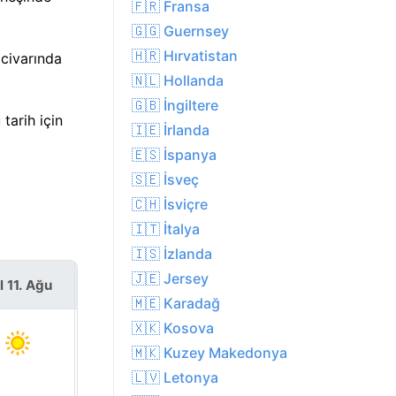
🇫🇷 Fransa
🇬🇬 Guernsey
🇭🇷 Hırvatistan
civarında
🇳🇱 Hollanda
🇬🇧 İngiltere
tarih için
🇮🇪 İrlanda
🇪🇸 İspanya
🇸🇪 İsveç
🇨🇭 İsviçre
🇮🇹 İtalya
🇮🇸 İzlanda
🇯🇪 Jersey
l 11. Ağu
Çar 12. Ağu
🇲🇪 Karadağ
🇽🇰 Kosova
🇲🇰 Kuzey Makedonya
🇱🇻 Letonya