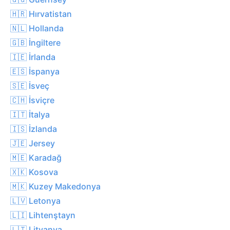
🇭🇷 Hırvatistan
🇳🇱 Hollanda
🇬🇧 İngiltere
🇮🇪 İrlanda
🇪🇸 İspanya
🇸🇪 İsveç
🇨🇭 İsviçre
🇮🇹 İtalya
🇮🇸 İzlanda
🇯🇪 Jersey
🇲🇪 Karadağ
🇽🇰 Kosova
🇲🇰 Kuzey Makedonya
🇱🇻 Letonya
🇱🇮 Lihtenştayn
🇱🇹 Litvanya