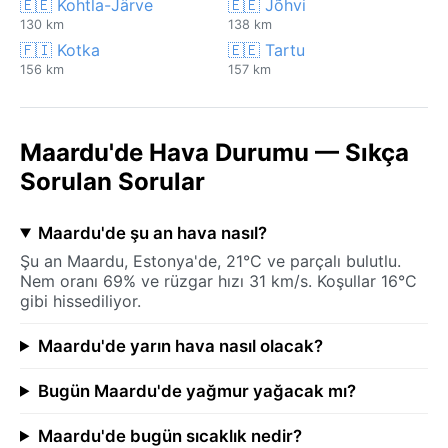
🇪🇪 Kohtla-Järve
🇪🇪 Jõhvi
130 km
138 km
🇫🇮 Kotka
🇪🇪 Tartu
156 km
157 km
Maardu'de Hava Durumu — Sıkça
Sorulan Sorular
Maardu'de şu an hava nasıl?
Şu an Maardu, Estonya'de, 21°C ve parçalı bulutlu.
Nem oranı 69% ve rüzgar hızı 31 km/s. Koşullar 16°C
gibi hissediliyor.
Maardu'de yarın hava nasıl olacak?
Bugün Maardu'de yağmur yağacak mı?
Maardu'de bugün sıcaklık nedir?