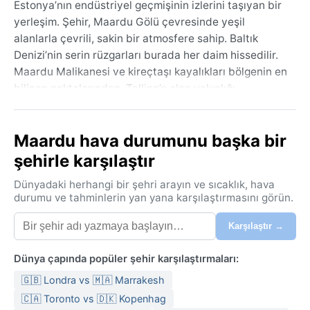
Estonya’nın endüstriyel geçmişinin izlerini taşıyan bir
yerleşim. Şehir, Maardu Gölü çevresinde yeşil
alanlarla çevrili, sakin bir atmosfere sahip. Baltık
Denizi’nin serin rüzgarları burada her daim hissedilir.
Maardu Malikanesi ve kireçtaşı kayalıkları bölgenin en
bilinen noktalarından. Tallinn’e olan yakınlığı
sayesinde hem şehir hayatına hem de doğaya kolayca
erişilebilir, ancak burası kendi başına da sessiz bir
Maardu hava durumunu başka bir
kaçış noktasıdır.
şehirle karşılaştır
İklim, Köppen sınıflandırmasına göre Dfb, yani nemli
karasal iklimin ılıman yazlı türüdür. Yazlar kısa ve ılık
Dünyadaki herhangi bir şehri arayın ve sıcaklık, hava
geçer; temmuz-ağustos aylarında sıcaklık genelde 15-
durumu ve tahminlerin yan yana karşılaştırmasını görün.
20°C arasındadır, ancak sık sık yağmur görülür. Kışlar
Karşılaştır →
ise uzun, soğuk ve karlıdır; ocak-şubat ortalaması
-5°C civarında olup zamanla -15°C’ye kadar düşebilir.
Dünya çapında popüler şehir karşılaştırmaları:
Nem oranı yıl boyu yüksektir, özellikle kıyı kesiminde
sis ve pus sık yaşanır. Seyahat için kat kat giyim, su
🇬🇧 Londra vs 🇲🇦 Marrakesh
geçirmez bir ceket ve sağlam ayakkabılar önerilir;
🇨🇦 Toronto vs 🇩🇰 Kopenhag