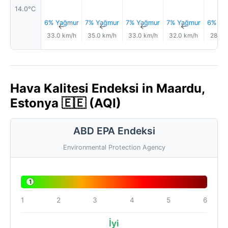
14.0°C
6% Yağmur
7% Yağmur
7% Yağmur
7% Yağmur
6% Ya
↑
↑
↑
↑
33.0 km/h
35.0 km/h
33.0 km/h
32.0 km/h
28.0 
Hava Kalitesi Endeksi in Maardu,
Estonya 🇪🇪 (AQI)
ABD EPA Endeksi
Environmental Protection Agency
1
1
2
3
4
5
6
İyi