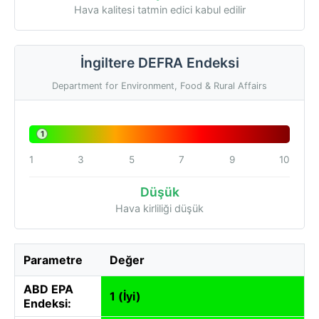
Hava kalitesi tatmin edici kabul edilir
İngiltere DEFRA Endeksi
Department for Environment, Food & Rural Affairs
1
1
3
5
7
9
10
Düşük
Hava kirliliği düşük
Parametre
Değer
ABD EPA
1 (İyi)
Endeksi: