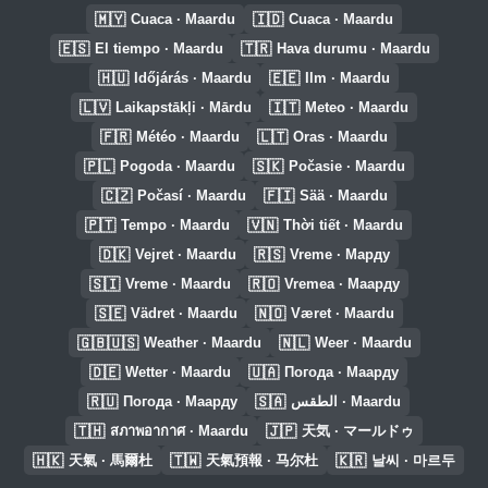
🇲🇾
🇮🇩
Cuaca · Maardu
Cuaca · Maardu
🇪🇸
🇹🇷
El tiempo · Maardu
Hava durumu · Maardu
🇭🇺
🇪🇪
Időjárás · Maardu
Ilm · Maardu
🇱🇻
🇮🇹
Laikapstākļi · Mārdu
Meteo · Maardu
🇫🇷
🇱🇹
Météo · Maardu
Oras · Maardu
🇵🇱
🇸🇰
Pogoda · Maardu
Počasie · Maardu
🇨🇿
🇫🇮
Počasí · Maardu
Sää · Maardu
🇵🇹
🇻🇳
Tempo · Maardu
Thời tiết · Maardu
🇩🇰
🇷🇸
Vejret · Maardu
Vreme · Марду
🇸🇮
🇷🇴
Vreme · Maardu
Vremea · Маарду
🇸🇪
🇳🇴
Vädret · Maardu
Været · Maardu
🇬🇧🇺🇸
🇳🇱
Weather · Maardu
Weer · Maardu
🇩🇪
🇺🇦
Wetter · Maardu
Погода · Маарду
🇷🇺
🇸🇦
Погода · Маарду
الطقس · Maardu
🇹🇭
🇯🇵
สภาพอากาศ · Maardu
天気 · マールドゥ
🇭🇰
🇹🇼
🇰🇷
天氣 · 馬爾杜
天氣預報 · 马尔杜
날씨 · 마르두