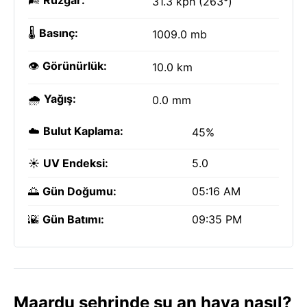
🌬️
Rüzgar:
31.3 kph (263°)
🌡️
Basınç:
1009.0 mb
👁️
Görünürlük:
10.0 km
🌧️
Yağış:
0.0 mm
☁️
Bulut Kaplama:
45%
☀️
UV Endeksi:
5.0
🌅
Gün Doğumu:
05:16 AM
🌇
Gün Batımı:
09:35 PM
Maardu şehrinde şu an hava nasıl?