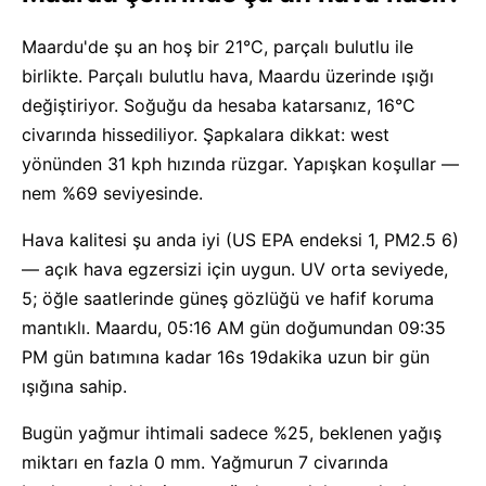
Maardu'de şu an hoş bir 21°C, parçalı bulutlu ile
birlikte. Parçalı bulutlu hava, Maardu üzerinde ışığı
değiştiriyor. Soğuğu da hesaba katarsanız, 16°C
civarında hissediliyor. Şapkalara dikkat: west
yönünden 31 kph hızında rüzgar. Yapışkan koşullar —
nem %69 seviyesinde.
Hava kalitesi şu anda iyi (US EPA endeksi 1, PM2.5 6)
— açık hava egzersizi için uygun. UV orta seviyede,
5; öğle saatlerinde güneş gözlüğü ve hafif koruma
mantıklı. Maardu, 05:16 AM gün doğumundan 09:35
PM gün batımına kadar 16s 19dakika uzun bir gün
ışığına sahip.
Bugün yağmur ihtimali sadece %25, beklenen yağış
miktarı en fazla 0 mm. Yağmurun 7 civarında