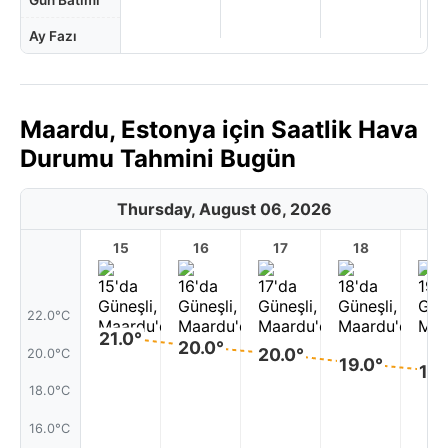
Gün Batımı
Ay Fazı
Maardu, Estonya için Saatlik Hava
Durumu Tahmini Bugün
Thursday, August 06, 2026
15
16
17
18
1
22.0°C
21.0°
20.0°
20.0°
20.0°C
19.0°
19.
18.0°C
16.0°C