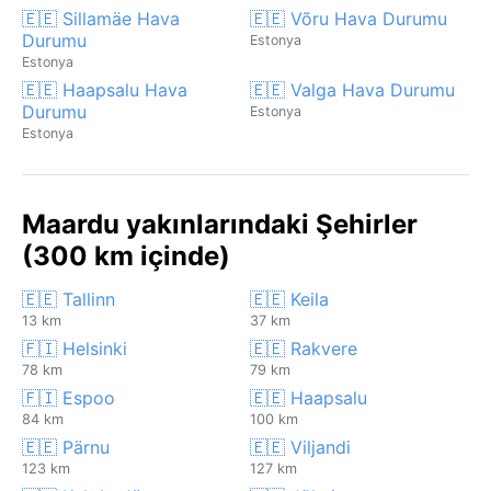
🇪🇪 Sillamäe Hava
🇪🇪 Võru Hava Durumu
Durumu
Estonya
Estonya
🇪🇪 Haapsalu Hava
🇪🇪 Valga Hava Durumu
Durumu
Estonya
Estonya
Maardu yakınlarındaki Şehirler
(300 km içinde)
🇪🇪 Tallinn
🇪🇪 Keila
13 km
37 km
🇫🇮 Helsinki
🇪🇪 Rakvere
78 km
79 km
🇫🇮 Espoo
🇪🇪 Haapsalu
84 km
100 km
🇪🇪 Pärnu
🇪🇪 Viljandi
123 km
127 km