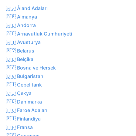
🇦🇽 Åland Adaları
🇩🇪 Almanya
🇦🇩 Andorra
🇦🇱 Arnavutluk Cumhuriyeti
🇦🇹 Avusturya
🇧🇾 Belarus
🇧🇪 Belçika
🇧🇦 Bosna ve Hersek
🇧🇬 Bulgaristan
🇬🇮 Cebelitarık
🇨🇿 Çekya
🇩🇰 Danimarka
🇫🇴 Faroe Adaları
🇫🇮 Finlandiya
🇫🇷 Fransa
🇬🇬 Guernsey