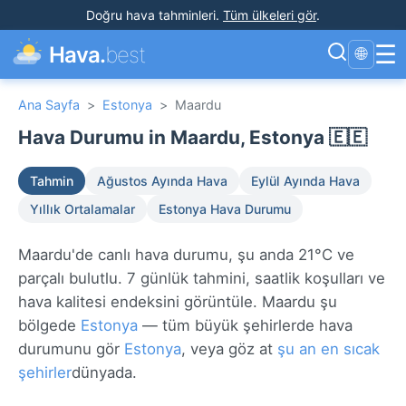
Doğru hava tahminleri
.
Tüm ülkeleri gör
.
☰
Hava.
best
🌐
Ana Sayfa
>
Estonya
>
Maardu
Hava Durumu in Maardu, Estonya 🇪🇪
Tahmin
Ağustos Ayında Hava
Eylül Ayında Hava
Yıllık Ortalamalar
Estonya Hava Durumu
Maardu'de canlı hava durumu, şu anda 21°C ve
parçalı bulutlu. 7 günlük tahmini, saatlik koşulları ve
hava kalitesi endeksini görüntüle. Maardu şu
bölgede
Estonya
— tüm büyük şehirlerde hava
durumunu gör
Estonya
, veya göz at
şu an en sıcak
şehirler
dünyada.