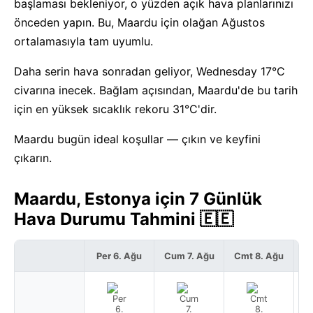
başlaması bekleniyor, o yüzden açık hava planlarınızı
önceden yapın. Bu, Maardu için olağan Ağustos
ortalamasıyla tam uyumlu.
Daha serin hava sonradan geliyor, Wednesday 17°C
civarına inecek. Bağlam açısından, Maardu'de bu tarih
için en yüksek sıcaklık rekoru 31°C'dir.
Maardu bugün ideal koşullar — çıkın ve keyfini
çıkarın.
Maardu, Estonya için 7 Günlük
Hava Durumu Tahmini 🇪🇪
Per 6. Ağu
Cum 7. Ağu
Cmt 8. Ağu
P