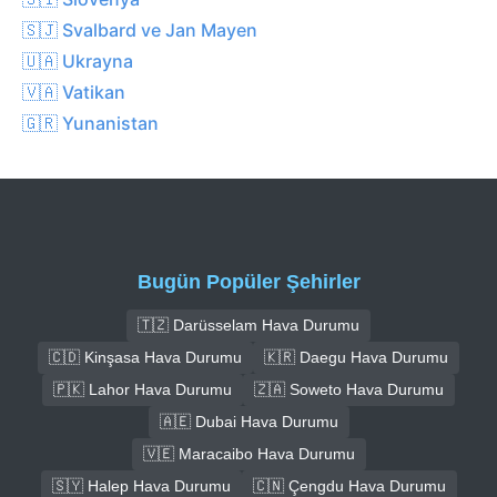
🇸🇯 Svalbard ve Jan Mayen
🇺🇦 Ukrayna
🇻🇦 Vatikan
🇬🇷 Yunanistan
Bugün Popüler Şehirler
🇹🇿 Darüsselam Hava Durumu
🇨🇩 Kinşasa Hava Durumu
🇰🇷 Daegu Hava Durumu
🇵🇰 Lahor Hava Durumu
🇿🇦 Soweto Hava Durumu
🇦🇪 Dubai Hava Durumu
🇻🇪 Maracaibo Hava Durumu
🇸🇾 Halep Hava Durumu
🇨🇳 Çengdu Hava Durumu