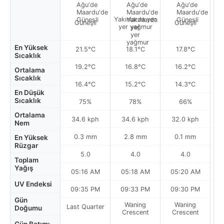
Yakınlarda yer
Güneşli
Güneşli
yer yağmur
En Yüksek
21.5°C
18.1°C
17.8°C
Sıcaklık
19.2°C
16.8°C
16.2°C
Ortalama
Sıcaklık
16.4°C
15.2°C
14.3°C
En Düşük
Sıcaklık
75%
78%
66%
Ortalama
34.6 kph
34.6 kph
32.0 kph
Nem
0.3 mm
2.8 mm
0.1 mm
En Yüksek
Rüzgar
5.0
4.0
4.0
Toplam
Yağış
05:16 AM
05:18 AM
05:20 AM
0
UV Endeksi
09:35 PM
09:33 PM
09:30 PM
Gün
Waning
Waning
Last Quarter
Doğumu
Crescent
Crescent