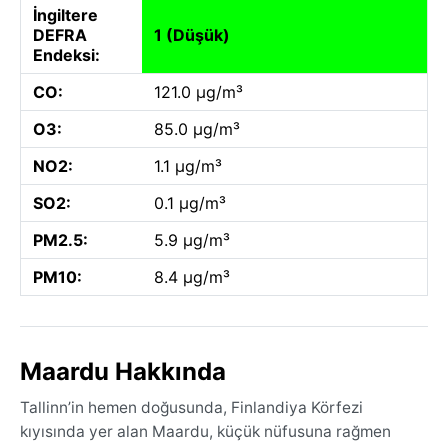
İngiltere
DEFRA
1 (Düşük)
Endeksi:
CO:
121.0 µg/m³
O3:
85.0 µg/m³
NO2:
1.1 µg/m³
SO2:
0.1 µg/m³
PM2.5:
5.9 µg/m³
PM10:
8.4 µg/m³
Maardu Hakkında
Tallinn’in hemen doğusunda, Finlandiya Körfezi
kıyısında yer alan Maardu, küçük nüfusuna rağmen