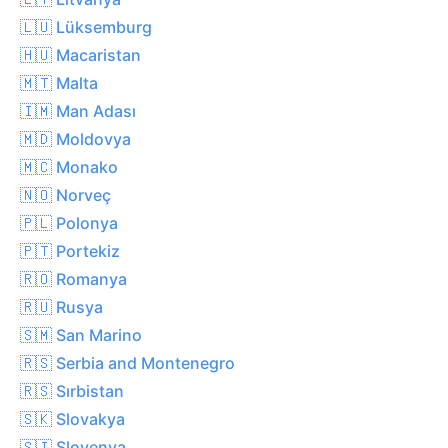
🇱🇺 Lüksemburg
🇭🇺 Macaristan
🇲🇹 Malta
🇮🇲 Man Adası
🇲🇩 Moldovya
🇲🇨 Monako
🇳🇴 Norveç
🇵🇱 Polonya
🇵🇹 Portekiz
🇷🇴 Romanya
🇷🇺 Rusya
🇸🇲 San Marino
🇷🇸 Serbia and Montenegro
🇷🇸 Sırbistan
🇸🇰 Slovakya
🇸🇮 Slovenya