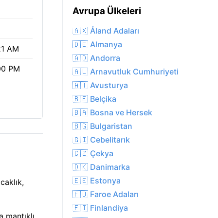
%
Avrupa Ülkeleri
🇦🇽 Åland Adaları
🇩🇪 Almanya
21 AM
🇦🇩 Andorra
00 PM
🇦🇱 Arnavutluk Cumhuriyeti
🇦🇹 Avusturya
🇧🇪 Belçika
🇧🇦 Bosna ve Hersek
🇧🇬 Bulgaristan
🇬🇮 Cebelitarık
🇨🇿 Çekya
🇩🇰 Danimarka
🇪🇪 Estonya
caklık,
🇫🇴 Faroe Adaları
🇫🇮 Finlandiya
a mantıklı.