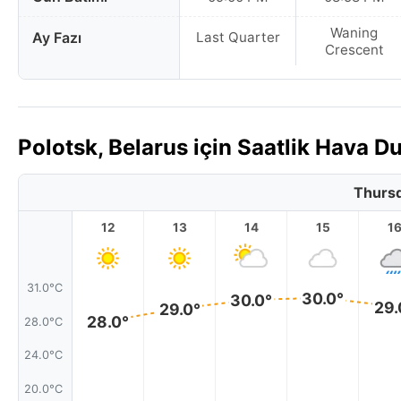
Waning
Ay Fazı
Last Quarter
Crescent
Polotsk, Belarus için Saatlik Hava
Thursd
12
13
14
15
1
31.0°C
30.0°
30.0°
29.
29.0°
28.0°
28.0°C
24.0°C
20.0°C