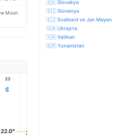
🇸🇰 Slovakya
🇸🇮 Slovenya
ew Moon
New Moon
🇸🇯 Svalbard ve Jan Mayen
🇺🇦 Ukrayna
🇻🇦 Vatikan
🇬🇷 Yunanistan
22
23
1
2
3
22.0°
21.0°
21.0°
20.0°
20.0°
20.0°