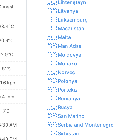
🇱🇮 Lihtenştayn
Güneşli
Parçalı bulutlu
🇱🇹 Litvanya
🇱🇺 Lüksemburg
28.4°C
19.0°C
🇭🇺 Macaristan
🇲🇹 Malta
20.6°C
15.5°C
🇮🇲 Man Adası
12.9°C
11.5°C
🇲🇩 Moldovya
🇲🇨 Monako
61%
69%
🇳🇴 Norveç
🇵🇱 Polonya
1.6 kph
22.3 kph
🇵🇹 Portekiz
0.4 mm
0.5 mm
🇷🇴 Romanya
🇷🇺 Rusya
7.0
5.0
🇸🇲 San Marino
🇷🇸 Serbia and Montenegro
5:30 AM
05:32 AM
🇷🇸 Sırbistan
8:49 PM
08:47 PM