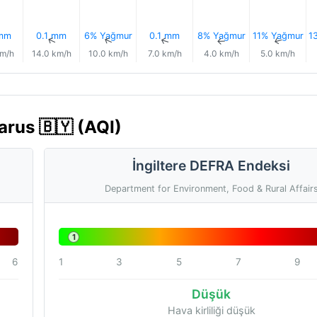
 mm
0.1 mm
6% Yağmur
0.1 mm
8% Yağmur
11% Yağmur
1
↑
↑
↑
↑
↑
↑
km/h
14.0 km/h
10.0 km/h
7.0 km/h
4.0 km/h
5.0 km/h
arus 🇧🇾 (AQI)
İngiltere DEFRA Endeksi
Department for Environment, Food & Rural Affair
1
6
1
3
5
7
9
Düşük
Hava kirliliği düşük