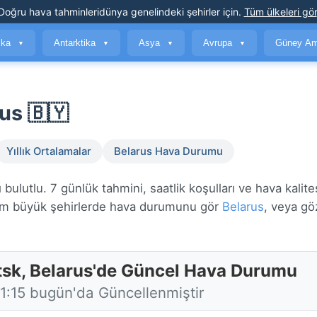
Doğru hava tahminleri
dünya genelindeki şehirler için
.
Tüm ülkeleri gör
ika
Antarktika
Asya
Avrupa
Güney Am
▼
▼
▼
▼
us 🇧🇾
Yıllık Ortalamalar
Belarus Hava Durumu
ulutlu. 7 günlük tahmini, saatlik koşulları ve hava kalite
 büyük şehirlerde hava durumunu gör
Belarus
, veya gö
tsk, Belarus'de Güncel Hava Durumu
11:15 bugün'da Güncellenmiştir