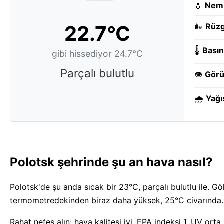
💧
Nem
22.7°C
🌬️
Rüzg
🌡️
Basın
gibi hissediyor 24.7°C
Parçalı bulutlu
👁️
Görü
🌧️
Yağı
Polotsk şehrinde şu an hava nasıl?
Polotsk'de şu anda sıcak bir 23°C, parçalı bulutlu ile. G
termometredekinden biraz daha yüksek, 25°C civarında.
Rahat nefes alın: hava kalitesi iyi, EPA indeksi 1. UV ort