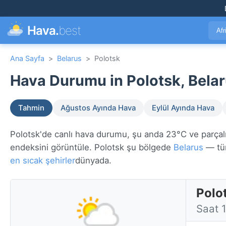
Hava.
best
Afr
Ana Sayfa
>
Belarus
>
Polotsk
Hava Durumu in Polotsk, Belar
Tahmin
Ağustos Ayında Hava
Eylül Ayında Hava
Polotsk'de canlı hava durumu, şu anda 23°C ve parçalı b
endeksini görüntüle. Polotsk şu bölgede
Belarus
— tüm
en sıcak şehirler
dünyada.
Polo
Saat 