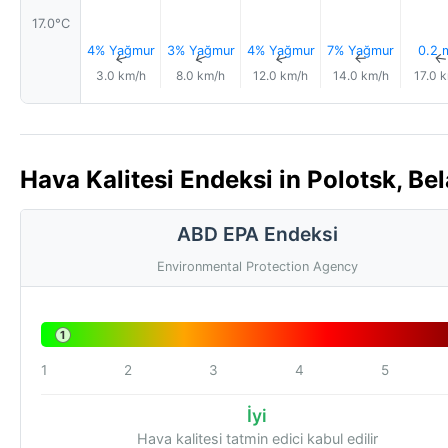
17.0°C
4% Yağmur
3% Yağmur
4% Yağmur
7% Yağmur
0.2
↑
↑
↑
↑
3.0 km/h
8.0 km/h
12.0 km/h
14.0 km/h
17.0 
Hava Kalitesi Endeksi in Polotsk, Bel
ABD EPA Endeksi
Environmental Protection Agency
1
1
2
3
4
5
İyi
Hava kalitesi tatmin edici kabul edilir