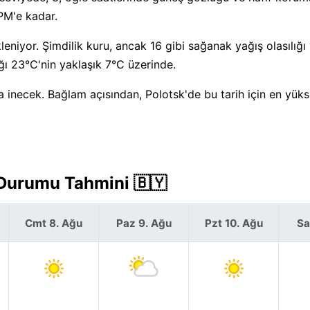
PM'e kadar.
niyor. Şimdilik kuru, ancak 16 gibi sağanak yağış olasılığı
ı 23°C'nin yaklaşık 7°C üzerinde.
 inecek. Bağlam açısından, Polotsk'de bu tarih için en yüks
 Durumu Tahmini 🇧🇾
Cmt 8. Ağu
Paz 9. Ağu
Pzt 10. Ağu
Sa