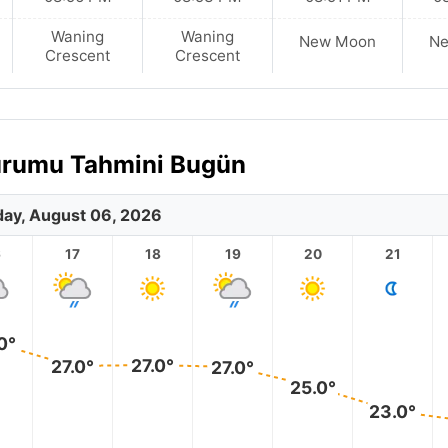
Waning
Waning
New Moon
N
Crescent
Crescent
 Durumu Tahmini Bugün
ay, August 06, 2026
6
17
18
19
20
21
0°
27.0°
27.0°
27.0°
25.0°
23.0°