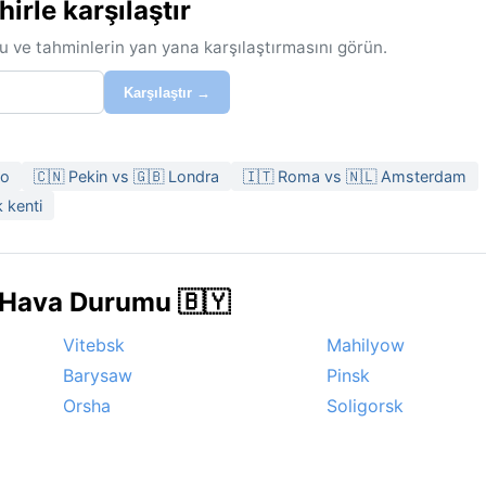
rle karşılaştır
u ve tahminlerin yan yana karşılaştırmasını görün.
Karşılaştır →
yo
🇨🇳 Pekin vs 🇬🇧 Londra
🇮🇹 Roma vs 🇳🇱 Amsterdam
 kenti
e Hava Durumu 🇧🇾
Vitebsk
Mahilyow
Barysaw
Pinsk
Orsha
Soligorsk