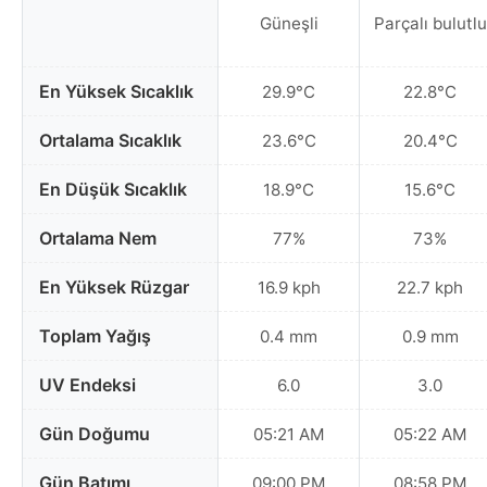
Güneşli
Parçalı bulutlu
En Yüksek Sıcaklık
29.9°C
22.8°C
Ortalama Sıcaklık
23.6°C
20.4°C
En Düşük Sıcaklık
18.9°C
15.6°C
Ortalama Nem
77%
73%
En Yüksek Rüzgar
16.9 kph
22.7 kph
Toplam Yağış
0.4 mm
0.9 mm
UV Endeksi
6.0
3.0
Gün Doğumu
05:21 AM
05:22 AM
Gün Batımı
09:00 PM
08:58 PM