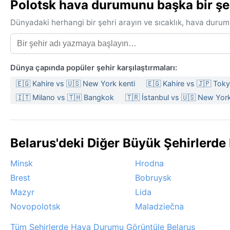
Polotsk hava durumunu başka bir şehi
Dünyadaki herhangi bir şehri arayın ve sıcaklık, hava durum
Dünya çapında popüler şehir karşılaştırmaları:
🇪🇬 Kahire vs 🇺🇸 New York kenti
🇪🇬 Kahire vs 🇯🇵 Tok
🇮🇹 Milano vs 🇹🇭 Bangkok
🇹🇷 İstanbul vs 🇺🇸 New York
Belarus'deki Diğer Büyük Şehirlerd
Minsk
Hrodna
Brest
Bobruysk
Mazyr
Lida
Novopolotsk
Maladziečna
Tüm Şehirlerde Hava Durumu Görüntüle Belarus