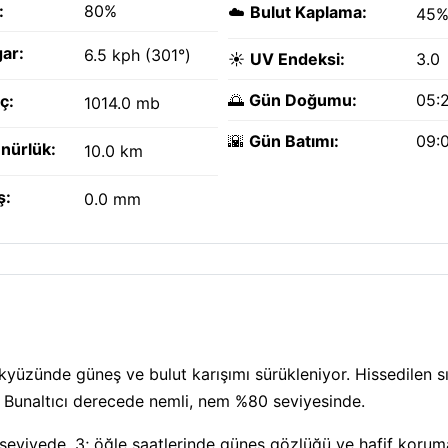
:
80%
☁️
Bulut Kaplama:
45
ar:
6.5 kph (301°)
☀️
UV Endeksi:
3.0
🌅
Gün Doğumu:
05:
ç:
1014.0 mb
🌇
Gün Batımı:
09:
nürlük:
10.0 km
ş:
0.0 mm
ökyüzünde güneş ve bulut karışımı sürükleniyor. Hissedilen sı
 Bunaltıcı derecede nemli, nem %80 seviyesinde.
a seviyede, 3; öğle saatlerinde güneş gözlüğü ve hafif korum