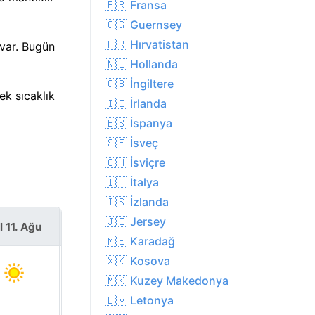
🇫🇷 Fransa
🇬🇬 Guernsey
🇭🇷 Hırvatistan
 var. Bugün
🇳🇱 Hollanda
🇬🇧 İngiltere
ek sıcaklık
🇮🇪 İrlanda
🇪🇸 İspanya
🇸🇪 İsveç
🇨🇭 İsviçre
🇮🇹 İtalya
🇮🇸 İzlanda
🇯🇪 Jersey
l 11. Ağu
Çar 12. Ağu
🇲🇪 Karadağ
🇽🇰 Kosova
🇲🇰 Kuzey Makedonya
🇱🇻 Letonya