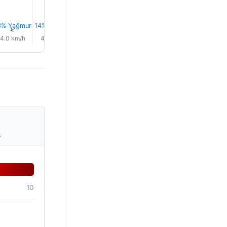
22%
24%
3% Yağmur
14% Yağmur
15% Yağmur
Yağmur
0.7 mm
Yağmur
↑
↑
↑
↑
↑
↑
4.0 km/h
4.0 km/h
5.0 km/h
6.0 km/h
8.0 km/h
7.0 km/
s
10