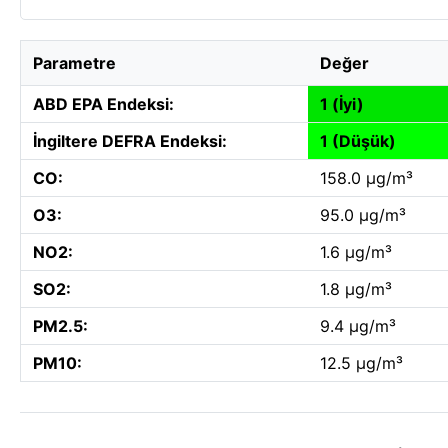
Parametre
Değer
ABD EPA Endeksi:
1 (İyi)
İngiltere DEFRA Endeksi:
1 (Düşük)
CO:
158.0 µg/m³
O3:
95.0 µg/m³
NO2:
1.6 µg/m³
SO2:
1.8 µg/m³
PM2.5:
9.4 µg/m³
PM10:
12.5 µg/m³