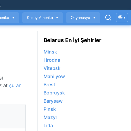
.
🌐
erika
Kuzey Amerika
Okyanusya
▾
▼
▼
▼
Belarus En İyi Şehirler
Minsk
Hrodna
Vitebsk
Mahilyow
si
Brest
z at
şu an
Bobruysk
Barysaw
Pinsk
Mazyr
Lida