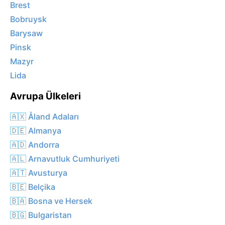
Brest
Bobruysk
Barysaw
Pinsk
Mazyr
Lida
Avrupa Ülkeleri
🇦🇽 Åland Adaları
🇩🇪 Almanya
🇦🇩 Andorra
🇦🇱 Arnavutluk Cumhuriyeti
🇦🇹 Avusturya
🇧🇪 Belçika
🇧🇦 Bosna ve Hersek
🇧🇬 Bulgaristan