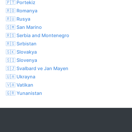
🇵🇹 Portekiz
🇷🇴 Romanya
🇷🇺 Rusya
🇸🇲 San Marino
🇷🇸 Serbia and Montenegro
🇷🇸 Sırbistan
🇸🇰 Slovakya
🇸🇮 Slovenya
🇸🇯 Svalbard ve Jan Mayen
🇺🇦 Ukrayna
🇻🇦 Vatikan
🇬🇷 Yunanistan