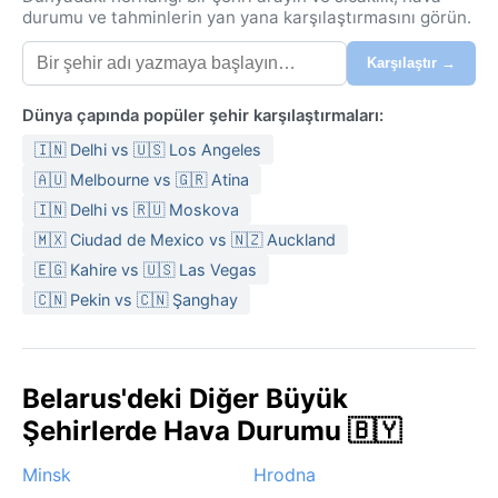
durumu ve tahminlerin yan yana karşılaştırmasını görün.
Karşılaştır →
Dünya çapında popüler şehir karşılaştırmaları:
🇮🇳 Delhi vs 🇺🇸 Los Angeles
🇦🇺 Melbourne vs 🇬🇷 Atina
🇮🇳 Delhi vs 🇷🇺 Moskova
🇲🇽 Ciudad de Mexico vs 🇳🇿 Auckland
🇪🇬 Kahire vs 🇺🇸 Las Vegas
🇨🇳 Pekin vs 🇨🇳 Şanghay
Belarus'deki Diğer Büyük
Şehirlerde Hava Durumu 🇧🇾
Minsk
Hrodna