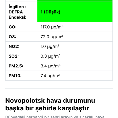
İngiltere
DEFRA
1 (Düşük)
Endeksi:
CO:
117.0 µg/m³
O3:
72.0 µg/m³
NO2:
1.0 µg/m³
SO2:
0.3 µg/m³
PM2.5:
3.4 µg/m³
PM10:
7.4 µg/m³
Novopolotsk hava durumunu
başka bir şehirle karşılaştır
Dünyadaki herhangi bir şehri arayın ve sıcaklık, hava