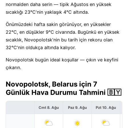
normalden daha serin — tipik Ağustos en yüksek
sıcaklığı 23°C'nin yaklaşık 4°C altında.
Önümüzdeki hafta sakin görünüyor, en yüksekler
22°C, en düşükler 9°C civarında. Bugünkü en yüksek
sıcaklık, Novopolotsk'nin bu tarih için rekoru olan
32°C'nin oldukça altında kalıyor.
Novopolotsk bugün ideal koşullar — çıkın ve keyfini
çıkarın.
Novopolotsk, Belarus için 7
Günlük Hava Durumu Tahmini 🇧🇾
Cmt 8. Ağu
Paz 9. Ağu
Pzt 10. Ağu
S