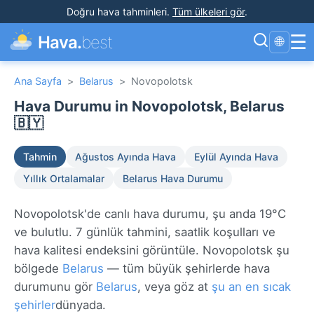
Doğru hava tahminleri
.
Tüm ülkeleri gör
.
☰
Hava.
best
🌐
Ana Sayfa
>
Belarus
>
Novopolotsk
Hava Durumu in Novopolotsk, Belarus
🇧🇾
Tahmin
Ağustos Ayında Hava
Eylül Ayında Hava
Yıllık Ortalamalar
Belarus Hava Durumu
Novopolotsk'de canlı hava durumu, şu anda 19°C
ve bulutlu. 7 günlük tahmini, saatlik koşulları ve
hava kalitesi endeksini görüntüle. Novopolotsk şu
bölgede
Belarus
— tüm büyük şehirlerde hava
durumunu gör
Belarus
, veya göz at
şu an en sıcak
şehirler
dünyada.