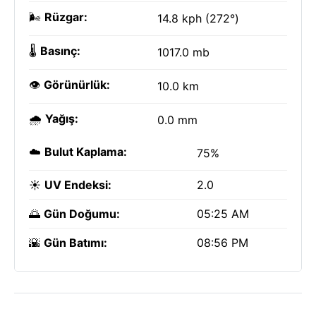
🌬️
Rüzgar:
14.8 kph (272°)
🌡️
Basınç:
1017.0 mb
👁️
Görünürlük:
10.0 km
🌧️
Yağış:
0.0 mm
☁️
Bulut Kaplama:
75%
☀️
UV Endeksi:
2.0
🌅
Gün Doğumu:
05:25 AM
🌇
Gün Batımı:
08:56 PM