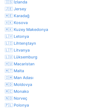
🇮🇸 İzlanda
🇯🇪 Jersey
🇲🇪 Karadağ
🇽🇰 Kosova
🇲🇰 Kuzey Makedonya
🇱🇻 Letonya
🇱🇮 Lihtenştayn
🇱🇹 Litvanya
🇱🇺 Lüksemburg
🇭🇺 Macaristan
🇲🇹 Malta
🇮🇲 Man Adası
🇲🇩 Moldovya
🇲🇨 Monako
🇳🇴 Norveç
🇵🇱 Polonya