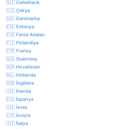
🇬🇮 Cebelitarık
🇨🇿 Çekya
🇩🇰 Danimarka
🇪🇪 Estonya
🇫🇴 Faroe Adaları
🇫🇮 Finlandiya
🇫🇷 Fransa
🇬🇬 Guernsey
🇭🇷 Hırvatistan
🇳🇱 Hollanda
🇬🇧 İngiltere
🇮🇪 İrlanda
🇪🇸 İspanya
🇸🇪 İsveç
🇨🇭 İsviçre
🇮🇹 İtalya