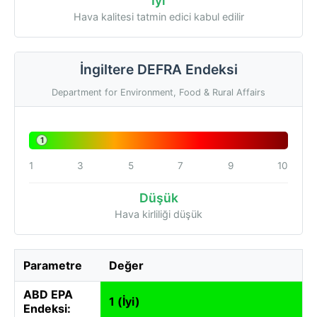
İyi
Hava kalitesi tatmin edici kabul edilir
İngiltere DEFRA Endeksi
Department for Environment, Food & Rural Affairs
1
1
3
5
7
9
10
Düşük
Hava kirliliği düşük
Parametre
Değer
ABD EPA
1 (İyi)
Endeksi: