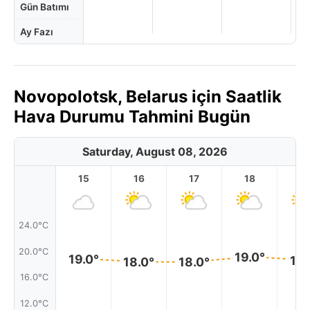
Gün Batımı
Ay Fazı
Novopolotsk, Belarus için Saatlik
Hava Durumu Tahmini Bugün
Saturday, August 08, 2026
15
16
17
18
1
24.0°C
20.0°C
19.0°
19.0°
19.
18.0°
18.0°
16.0°C
12.0°C