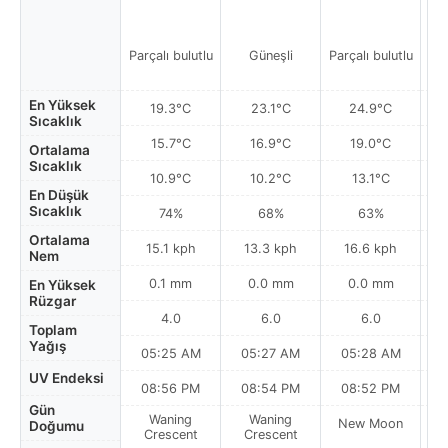
Parçalı bulutlu
Güneşli
Parçalı bulutlu
En Yüksek
19.3°C
23.1°C
24.9°C
Sıcaklık
15.7°C
16.9°C
19.0°C
Ortalama
Sıcaklık
10.9°C
10.2°C
13.1°C
En Düşük
Sıcaklık
74%
68%
63%
Ortalama
15.1 kph
13.3 kph
16.6 kph
Nem
0.1 mm
0.0 mm
0.0 mm
En Yüksek
Rüzgar
4.0
6.0
6.0
Toplam
Yağış
05:25 AM
05:27 AM
05:28 AM
0
UV Endeksi
08:56 PM
08:54 PM
08:52 PM
Gün
Waning
Waning
New Moon
N
Doğumu
Crescent
Crescent