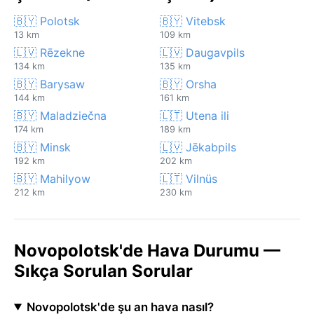
🇧🇾 Polotsk
🇧🇾 Vitebsk
13 km
109 km
🇱🇻 Rēzekne
🇱🇻 Daugavpils
134 km
135 km
🇧🇾 Barysaw
🇧🇾 Orsha
144 km
161 km
🇧🇾 Maladziečna
🇱🇹 Utena ili
174 km
189 km
🇧🇾 Minsk
🇱🇻 Jēkabpils
192 km
202 km
🇧🇾 Mahilyow
🇱🇹 Vilnüs
212 km
230 km
Novopolotsk'de Hava Durumu —
Sıkça Sorulan Sorular
Novopolotsk'de şu an hava nasıl?