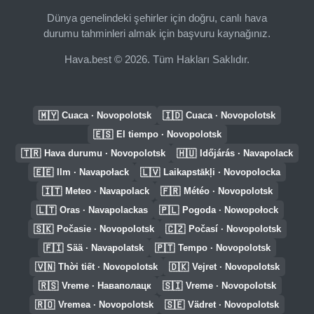
Dünya genelindeki şehirler için doğru, canlı hava
durumu tahminleri almak için başvuru kaynağınız.
Hava.best © 2026. Tüm Hakları Saklıdır.
🇲🇾
🇮🇩
Cuaca · Novopolotsk
Cuaca · Novopolotsk
🇪🇸
El tiempo · Novopolotsk
🇹🇷
🇭🇺
Hava durumu · Novopolotsk
Időjárás · Navapolack
🇪🇪
🇱🇻
Ilm · Navapołack
Laikapstākļi · Novopolocka
🇮🇹
🇫🇷
Meteo · Navapolack
Météo · Novopolotsk
🇱🇹
🇵🇱
Oras · Navapolackas
Pogoda · Nowopołock
🇸🇰
🇨🇿
Počasie · Novopolotsk
Počasí · Novopolotsk
🇫🇮
🇵🇹
Sää · Navapolatsk
Tempo · Novopolotsk
🇻🇳
🇩🇰
Thời tiết · Novopolotsk
Vejret · Novopolotsk
🇷🇸
🇸🇮
Vreme · Наваполацк
Vreme · Novopolotsk
🇷🇴
🇸🇪
Vremea · Novopolotsk
Vädret · Novopolotsk