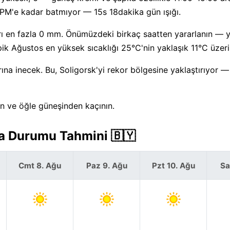
PM'e kadar batmıyor — 15s 18dakika gün ışığı.
rı en fazla 0 mm. Önümüzdeki birkaç saatten yararlanın — 
k Ağustos en yüksek sıcaklığı 25°C'nin yaklaşık 11°C üzeri
a inecek. Bu, Soligorsk'yi rekor bölgesine yaklaştırıyor —
ın ve öğle güneşinden kaçının.
va Durumu Tahmini 🇧🇾
Cmt 8. Ağu
Paz 9. Ağu
Pzt 10. Ağu
Sa