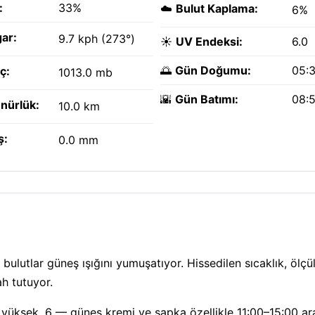
:
33%
☁️
Bulut Kaplama:
6%
ar:
9.7 kph (273°)
☀️
UV Endeksi:
6.0
🌅
Gün Doğumu:
05:
ç:
1013.0 mb
🌇
Gün Batımı:
08:
nürlük:
10.0 km
ş:
0.0 mm
?
bulutlar güneş ışığını yumuşatıyor. Hissedilen sıcaklık, ölçü
h tutuyor.
yüksek, 6 — güneş kremi ve şapka özellikle 11:00–15:00 ar