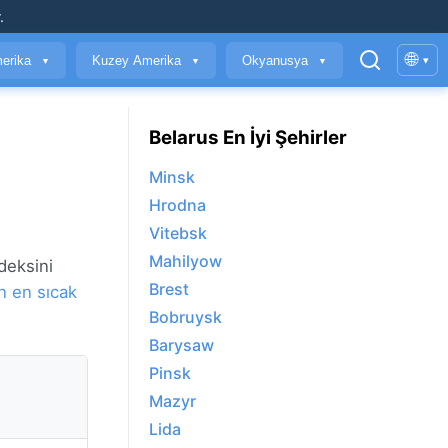
.
🌐
erika
Kuzey Amerika
Okyanusya
▾
▼
▼
▼
Belarus En İyi Şehirler
Minsk
Hrodna
Vitebsk
Mahilyow
deksini
Brest
n en sıcak
Bobruysk
Barysaw
Pinsk
Mazyr
Lida