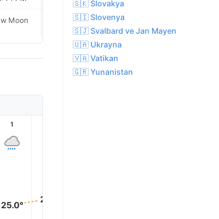
🇸🇰 Slovakya
🇸🇮 Slovenya
ew Moon
New Moon
🇸🇯 Svalbard ve Jan Mayen
🇺🇦 Ukrayna
🇻🇦 Vatikan
🇬🇷 Yunanistan
1
2
3
4
5
6
26.0°
25.0°
22.0°
22.0°
21.0°
21.0°