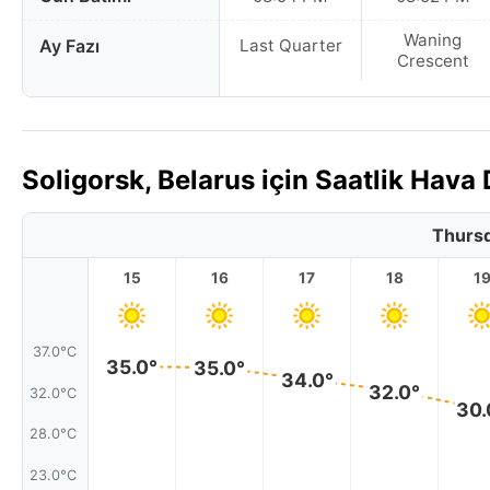
Waning
Ay Fazı
Last Quarter
Crescent
Soligorsk, Belarus için Saatlik Hav
Thursd
15
16
17
18
1
37.0°C
35.0°
35.0°
34.0°
32.0°
32.0°C
30.
28.0°C
23.0°C