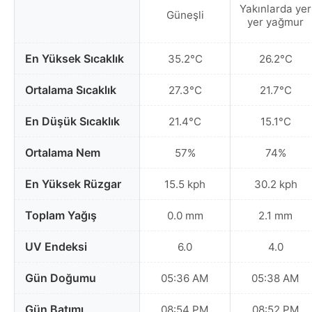
Yakınlarda yer
Güneşli
yer yağmur
En Yüksek Sıcaklık
35.2°C
26.2°C
Ortalama Sıcaklık
27.3°C
21.7°C
En Düşük Sıcaklık
21.4°C
15.1°C
Ortalama Nem
57%
74%
En Yüksek Rüzgar
15.5 kph
30.2 kph
Toplam Yağış
0.0 mm
2.1 mm
UV Endeksi
6.0
4.0
Gün Doğumu
05:36 AM
05:38 AM
Gün Batımı
08:54 PM
08:52 PM