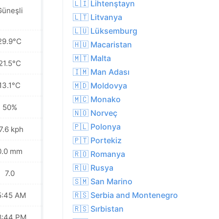
🇱🇮 Lihtenştayn
Güneşli
Parçalı bulutlu
🇱🇹 Litvanya
🇱🇺 Lüksemburg
29.9°C
20.8°C
🇭🇺 Macaristan
🇲🇹 Malta
21.5°C
17.4°C
🇮🇲 Man Adası
13.1°C
12.0°C
🇲🇩 Moldovya
🇲🇨 Monako
50%
64%
🇳🇴 Norveç
🇵🇱 Polonya
7.6 kph
27.0 kph
🇵🇹 Portekiz
0.0 mm
0.1 mm
🇷🇴 Romanya
🇷🇺 Rusya
7.0
6.0
🇸🇲 San Marino
🇷🇸 Serbia and Montenegro
5:45 AM
05:46 AM
🇷🇸 Sırbistan
8:44 PM
08:42 PM