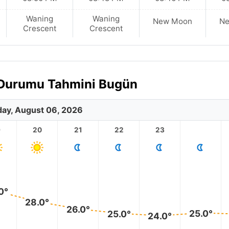
Waning
Waning
New Moon
N
Crescent
Crescent
a Durumu Tahmini Bugün
ay, August 06, 2026
9
20
21
22
23
0°
28.0°
26.0°
25.0°
25.0°
24.0°