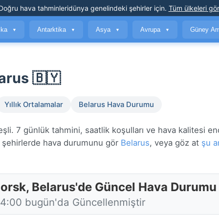
Doğru hava tahminleri
dünya genelindeki şehirler için
.
Tüm ülkeleri gör
ika
Antarktika
Asya
Avrupa
Güney Am
▼
▼
▼
▼
arus 🇧🇾
Yıllık Ortalamalar
Belarus Hava Durumu
i. 7 günlük tahmini, saatlik koşulları ve hava kalitesi en
şehirlerde hava durumunu gör
Belarus
, veya göz at
şu a
gorsk, Belarus'de Güncel Hava Durumu
14:00 bugün'da Güncellenmiştir