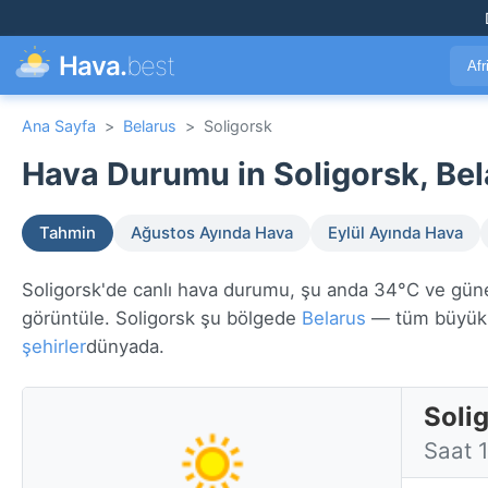
Hava.
best
Afr
Ana Sayfa
>
Belarus
>
Soligorsk
Hava Durumu in Soligorsk, Bel
Tahmin
Ağustos Ayında Hava
Eylül Ayında Hava
Soligorsk'de canlı hava durumu, şu anda 34°C ve güneşl
görüntüle. Soligorsk şu bölgede
Belarus
— tüm büyük 
şehirler
dünyada.
Soli
Saat 