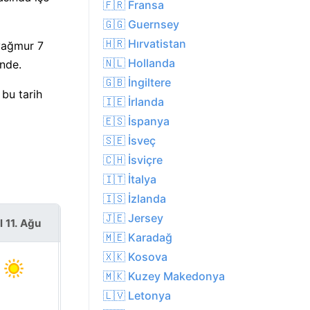
🇫🇷 Fransa
🇬🇬 Guernsey
🇭🇷 Hırvatistan
yağmur 7
🇳🇱 Hollanda
nde.
🇬🇧 İngiltere
 bu tarih
🇮🇪 İrlanda
🇪🇸 İspanya
🇸🇪 İsveç
🇨🇭 İsviçre
🇮🇹 İtalya
🇮🇸 İzlanda
🇯🇪 Jersey
l 11. Ağu
Çar 12. Ağu
🇲🇪 Karadağ
🇽🇰 Kosova
🇲🇰 Kuzey Makedonya
🇱🇻 Letonya