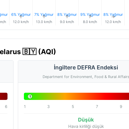
ğmur
6% Yağmur
7% Yağmur
8% Yağmur
9% Yağmur
8% Yağmur
↑
↑
↑
↑
↑
↑
km/h
12.0 km/h
13.0 km/h
9.0 km/h
8.0 km/h
12.0 km/h
elarus 🇧🇾 (AQI)
İngiltere DEFRA Endeksi
Department for Environment, Food & Rural Affair
1
6
1
3
5
7
9
Düşük
Hava kirliliği düşük