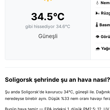
💧
Nem
34.5°C
🌬️
Rüzg
🌡️
Basın
gibi hissediyor 34.6°C
Güneşli
👁️
Görü
🌧️
Yağı
Soligorsk şehrinde şu an hava nasıl
Şu anda Soligorsk'de kavurucu 34°C, güneşli ile. Dağınık 
neredeyse birebir aynı. Düşük %33 nem oranı havayı fera
Bugün hava temiz — EPA indeksi 1, düşük PM2.5: 12. UV 