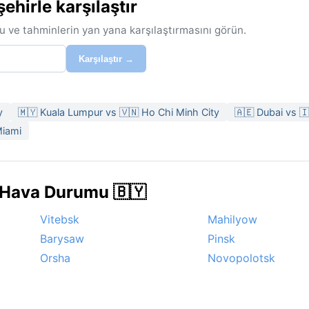
hirle karşılaştır
u ve tahminlerin yan yana karşılaştırmasını görün.
Karşılaştır →
y
🇲🇾 Kuala Lumpur vs 🇻🇳 Ho Chi Minh City
🇦🇪 Dubai vs 🇮
Miami
e Hava Durumu 🇧🇾
Vitebsk
Mahilyow
Barysaw
Pinsk
Orsha
Novopolotsk