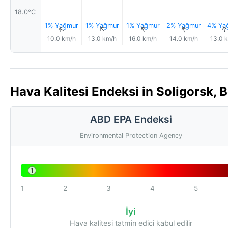
18.0°C
1% Yağmur
1% Yağmur
1% Yağmur
2% Yağmur
4% Ya
↑
↑
↑
↑
10.0 km/h
13.0 km/h
16.0 km/h
14.0 km/h
13.0 
Hava Kalitesi Endeksi in Soligorsk, B
ABD EPA Endeksi
Environmental Protection Agency
1
1
2
3
4
5
İyi
Hava kalitesi tatmin edici kabul edilir