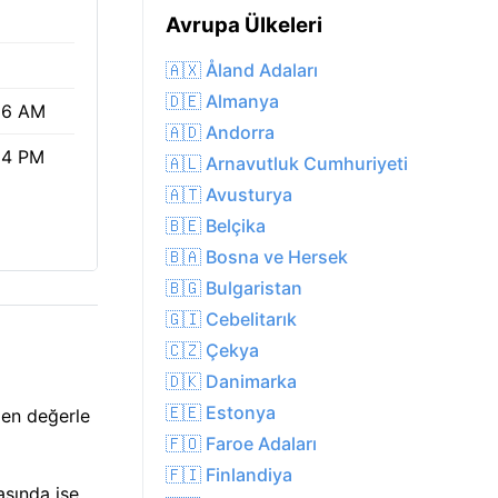
Avrupa Ülkeleri
🇦🇽 Åland Adaları
🇩🇪 Almanya
36 AM
🇦🇩 Andorra
54 PM
🇦🇱 Arnavutluk Cumhuriyeti
🇦🇹 Avusturya
🇧🇪 Belçika
🇧🇦 Bosna ve Hersek
🇧🇬 Bulgaristan
🇬🇮 Cebelitarık
🇨🇿 Çekya
🇩🇰 Danimarka
🇪🇪 Estonya
len değerle
🇫🇴 Faroe Adaları
🇫🇮 Finlandiya
asında işe