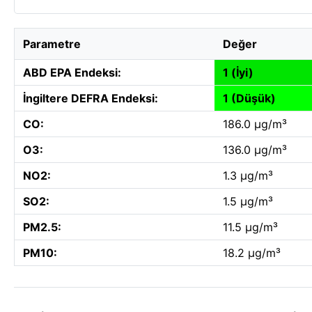
Parametre
Değer
ABD EPA Endeksi:
1 (İyi)
İngiltere DEFRA Endeksi:
1 (Düşük)
CO:
186.0 µg/m³
O3:
136.0 µg/m³
NO2:
1.3 µg/m³
SO2:
1.5 µg/m³
PM2.5:
11.5 µg/m³
PM10:
18.2 µg/m³