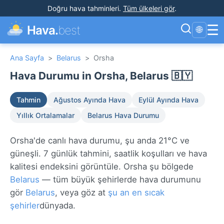
Doğru hava tahminleri
.
Tüm ülkeleri gör
.
☰
Hava.
best
🌐
Ana Sayfa
>
Belarus
>
Orsha
Hava Durumu in Orsha, Belarus 🇧🇾
Tahmin
Ağustos Ayında Hava
Eylül Ayında Hava
Yıllık Ortalamalar
Belarus Hava Durumu
Orsha'de canlı hava durumu, şu anda 21°C ve
güneşli. 7 günlük tahmini, saatlik koşulları ve hava
kalitesi endeksini görüntüle. Orsha şu bölgede
Belarus
— tüm büyük şehirlerde hava durumunu
gör
Belarus
, veya göz at
şu an en sıcak
şehirler
dünyada.