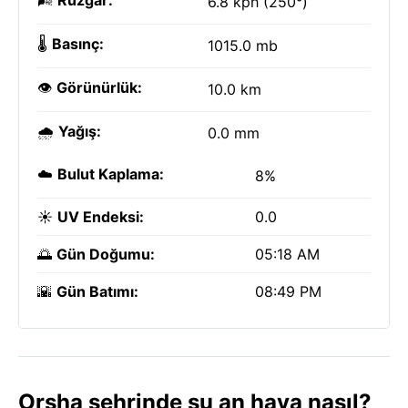
🌬️
Rüzgar:
6.8 kph (250°)
🌡️
Basınç:
1015.0 mb
👁️
Görünürlük:
10.0 km
🌧️
Yağış:
0.0 mm
☁️
Bulut Kaplama:
8%
☀️
UV Endeksi:
0.0
🌅
Gün Doğumu:
05:18 AM
🌇
Gün Batımı:
08:49 PM
Orsha şehrinde şu an hava nasıl?