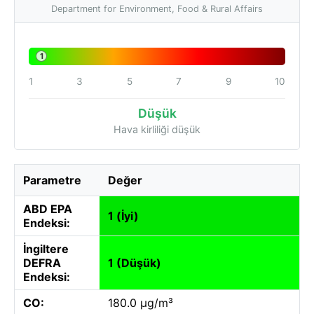
Department for Environment, Food & Rural Affairs
1
1
3
5
7
9
10
Düşük
Hava kirliliği düşük
Parametre
Değer
ABD EPA
1 (İyi)
Endeksi:
İngiltere
DEFRA
1 (Düşük)
Endeksi:
CO:
180.0 µg/m³