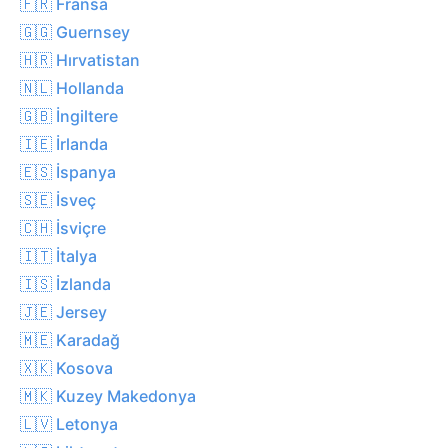
🇫🇷 Fransa
🇬🇬 Guernsey
🇭🇷 Hırvatistan
🇳🇱 Hollanda
🇬🇧 İngiltere
🇮🇪 İrlanda
🇪🇸 İspanya
🇸🇪 İsveç
🇨🇭 İsviçre
🇮🇹 İtalya
🇮🇸 İzlanda
🇯🇪 Jersey
🇲🇪 Karadağ
🇽🇰 Kosova
🇲🇰 Kuzey Makedonya
🇱🇻 Letonya