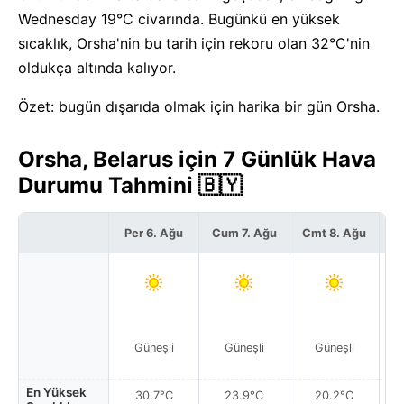
Wednesday 19°C civarında. Bugünkü en yüksek
sıcaklık, Orsha'nin bu tarih için rekoru olan 32°C'nin
oldukça altında kalıyor.
Özet: bugün dışarıda olmak için harika bir gün Orsha.
Orsha, Belarus için 7 Günlük Hava
Durumu Tahmini 🇧🇾
Per 6. Ağu
Cum 7. Ağu
Cmt 8. Ağu
P
Güneşli
Güneşli
Güneşli
Par
En Yüksek
30.7°C
23.9°C
20.2°C