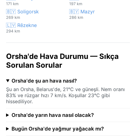
171 km
197 km
🇧🇾 Soligorsk
🇧🇾 Mazyr
269 km
286 km
🇱🇻 Rēzekne
294 km
Orsha'de Hava Durumu — Sıkça
Sorulan Sorular
Orsha'de şu an hava nasıl?
Şu an Orsha, Belarus'de, 21°C ve güneşli. Nem oranı
83% ve rüzgar hızı 7 km/s. Koşullar 23°C gibi
hissediliyor.
Orsha'de yarın hava nasıl olacak?
Bugün Orsha'de yağmur yağacak mı?