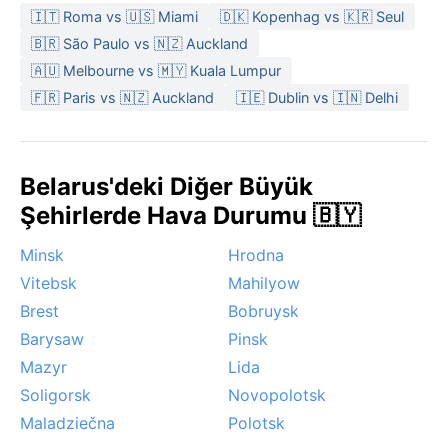
🇮🇹 Roma vs 🇺🇸 Miami
🇩🇰 Kopenhag vs 🇰🇷 Seul
🇧🇷 São Paulo vs 🇳🇿 Auckland
🇦🇺 Melbourne vs 🇲🇾 Kuala Lumpur
🇫🇷 Paris vs 🇳🇿 Auckland
🇮🇪 Dublin vs 🇮🇳 Delhi
Belarus'deki Diğer Büyük
Şehirlerde Hava Durumu 🇧🇾
Minsk
Hrodna
Vitebsk
Mahilyow
Brest
Bobruysk
Barysaw
Pinsk
Mazyr
Lida
Soligorsk
Novopolotsk
Maladziečna
Polotsk