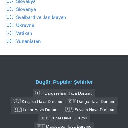
🇸🇰 Slovakya
🇸🇮 Slovenya
🇸🇯 Svalbard ve Jan Mayen
🇺🇦 Ukrayna
🇻🇦 Vatikan
🇬🇷 Yunanistan
Bugün Popüler Şehirler
🇹🇿 Darüsselam Hava Durumu
🇨🇩 Kinşasa Hava Durumu
🇰🇷 Daegu Hava Durumu
🇵🇰 Lahor Hava Durumu
🇿🇦 Soweto Hava Durumu
🇦🇪 Dubai Hava Durumu
🇻🇪 Maracaibo Hava Durumu