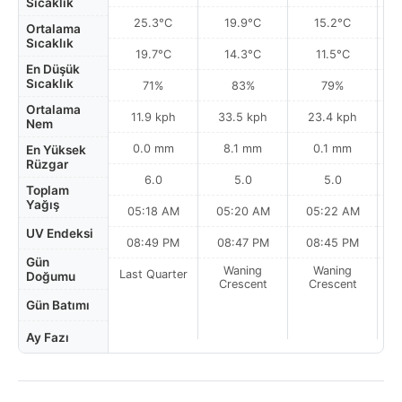
Sıcaklık
25.3°C
19.9°C
15.2°C
Ortalama
Sıcaklık
19.7°C
14.3°C
11.5°C
En Düşük
Sıcaklık
71%
83%
79%
Ortalama
11.9 kph
33.5 kph
23.4 kph
Nem
0.0 mm
8.1 mm
0.1 mm
En Yüksek
Rüzgar
6.0
5.0
5.0
Toplam
Yağış
05:18 AM
05:20 AM
05:22 AM
0
UV Endeksi
08:49 PM
08:47 PM
08:45 PM
Gün
Waning
Waning
Last Quarter
Doğumu
Crescent
Crescent
Gün Batımı
Ay Fazı