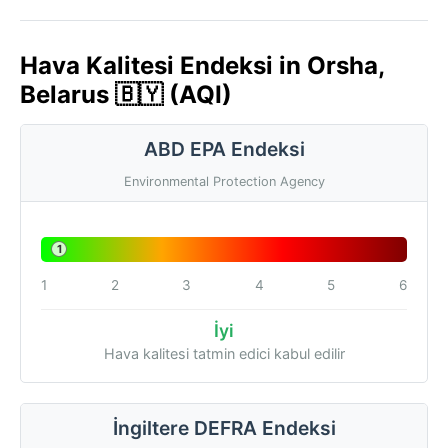
Hava Kalitesi Endeksi in Orsha,
Belarus 🇧🇾 (AQI)
ABD EPA Endeksi
Environmental Protection Agency
1
1
2
3
4
5
6
İyi
Hava kalitesi tatmin edici kabul edilir
İngiltere DEFRA Endeksi