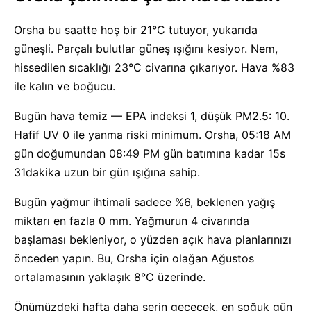
Orsha bu saatte hoş bir 21°C tutuyor, yukarıda
güneşli. Parçalı bulutlar güneş ışığını kesiyor. Nem,
hissedilen sıcaklığı 23°C civarına çıkarıyor. Hava %83
ile kalın ve boğucu.
Bugün hava temiz — EPA indeksi 1, düşük PM2.5: 10.
Hafif UV 0 ile yanma riski minimum. Orsha, 05:18 AM
gün doğumundan 08:49 PM gün batımına kadar 15s
31dakika uzun bir gün ışığına sahip.
Bugün yağmur ihtimali sadece %6, beklenen yağış
miktarı en fazla 0 mm. Yağmurun 4 civarında
başlaması bekleniyor, o yüzden açık hava planlarınızı
önceden yapın. Bu, Orsha için olağan Ağustos
ortalamasının yaklaşık 8°C üzerinde.
Önümüzdeki hafta daha serin geçecek, en soğuk gün