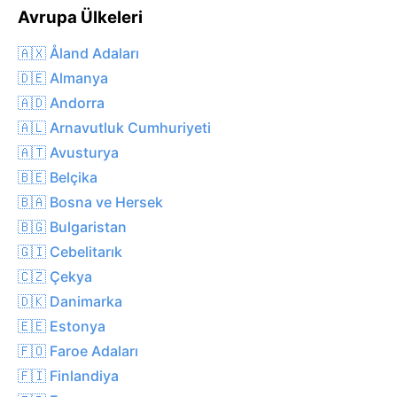
Avrupa Ülkeleri
🇦🇽 Åland Adaları
🇩🇪 Almanya
🇦🇩 Andorra
🇦🇱 Arnavutluk Cumhuriyeti
🇦🇹 Avusturya
🇧🇪 Belçika
🇧🇦 Bosna ve Hersek
🇧🇬 Bulgaristan
🇬🇮 Cebelitarık
🇨🇿 Çekya
🇩🇰 Danimarka
🇪🇪 Estonya
🇫🇴 Faroe Adaları
🇫🇮 Finlandiya