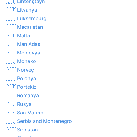
🇱🇮 Lihtenştayn
🇱🇹 Litvanya
🇱🇺 Lüksemburg
🇭🇺 Macaristan
🇲🇹 Malta
🇮🇲 Man Adası
🇲🇩 Moldovya
🇲🇨 Monako
🇳🇴 Norveç
🇵🇱 Polonya
🇵🇹 Portekiz
🇷🇴 Romanya
🇷🇺 Rusya
🇸🇲 San Marino
🇷🇸 Serbia and Montenegro
🇷🇸 Sırbistan