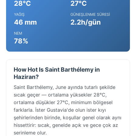
28°C
27°C
YAĞIŞ
GÜNEŞLENME SÜRESI
46 mm
2.2h/gün
NEM
78%
How Hot Is Saint Barthélemy in
Haziran?
Saint Barthélemy, June ayında tutarlı şekilde
sıcak geçer — ortalama yüksekler 28°C,
ortalama düşükler 27°C, minimum bölgesel
farklarla. İster Gustavia'de olun ister kıyı
şehirlerinden birinde, koşullar genel olarak aynı
hissettirir: sıcak, genelde açık ve gece çok az
serinleme olur.