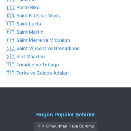
🇵🇷 Porto Riko
🇰🇳 Saint Kitts ve Nevis
🇱🇨 Saint Lucia
🇲🇫 Saint Martin
🇵🇲 Saint Pierre ve Miquelon
🇻🇨 Saint Vincent ve Grenadines
🇸🇽 Sint Maarten
🇹🇹 Trinidad ve Tobago
🇹🇨 Turks ve Caicos Adaları
Bugün Popüler Şehirler
🇸🇩 Omdurman Hava Durumu