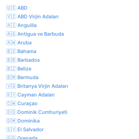
🇺🇸 ABD
🇻🇮 ABD Virjin Adaları
🇦🇮 Anguilla
🇦🇬 Antigua ve Barbuda
🇦🇼 Aruba
🇧🇸 Bahama
🇧🇧 Barbados
🇧🇿 Belize
🇧🇲 Bermuda
🇻🇬 Britanya Virjin Adaları
🇰🇾 Cayman Adaları
🇨🇼 Curaçao
🇩🇴 Dominik Cumhuriyeti
🇩🇲 Dominika
🇸🇻 El Salvador
🇬🇩 Grenada