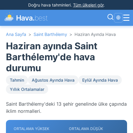
Doğru hava tahminleri
.
Tüm ülkeleri gör
.
☰
Hava.
best
🌐
Ana Sayfa
>
Saint Barthélemy
>
Haziran Ayında Hava
Haziran ayında Saint
Barthélemy'de hava
durumu
Tahmin
Ağustos Ayında Hava
Eylül Ayında Hava
Yıllık Ortalamalar
Saint Barthélemy'deki 13 şehir genelinde ülke çapında
iklim normalleri.
ORTALAMA YÜKSEK
ORTALAMA DÜŞÜK