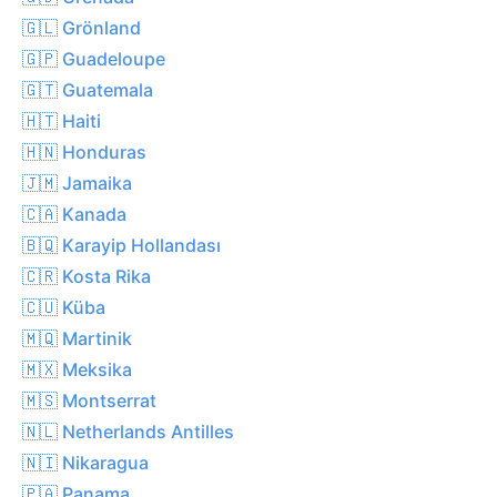
🇬🇱 Grönland
🇬🇵 Guadeloupe
🇬🇹 Guatemala
🇭🇹 Haiti
🇭🇳 Honduras
🇯🇲 Jamaika
🇨🇦 Kanada
🇧🇶 Karayip Hollandası
🇨🇷 Kosta Rika
🇨🇺 Küba
🇲🇶 Martinik
🇲🇽 Meksika
🇲🇸 Montserrat
🇳🇱 Netherlands Antilles
🇳🇮 Nikaragua
🇵🇦 Panama