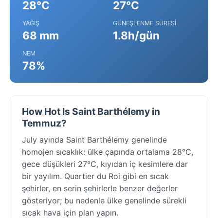
28°C
27°C
YAĞIŞ
GÜNEŞLENME SÜRESI
68 mm
1.8h/gün
NEM
78%
How Hot Is Saint Barthélemy in
Temmuz?
July ayında Saint Barthélemy genelinde
homojen sıcaklık: ülke çapında ortalama 28°C,
gece düşükleri 27°C, kıyıdan iç kesimlere dar
bir yayılım. Quartier du Roi gibi en sıcak
şehirler, en serin şehirlerle benzer değerler
gösteriyor; bu nedenle ülke genelinde sürekli
sıcak hava için plan yapın.