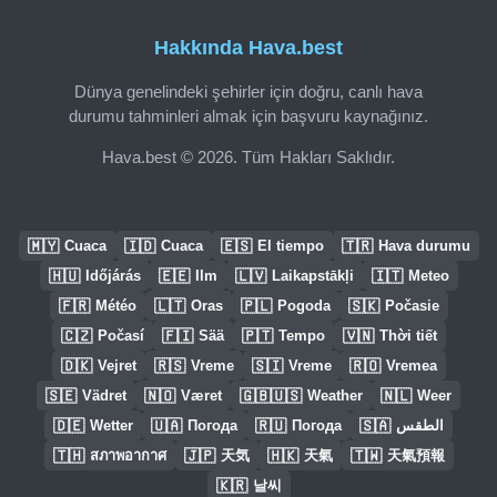
Hakkında Hava.best
Dünya genelindeki şehirler için doğru, canlı hava
durumu tahminleri almak için başvuru kaynağınız.
Hava.best © 2026. Tüm Hakları Saklıdır.
🇲🇾
🇮🇩
🇪🇸
🇹🇷
Cuaca
Cuaca
El tiempo
Hava durumu
🇭🇺
🇪🇪
🇱🇻
🇮🇹
Időjárás
Ilm
Laikapstākļi
Meteo
🇫🇷
🇱🇹
🇵🇱
🇸🇰
Météo
Oras
Pogoda
Počasie
🇨🇿
🇫🇮
🇵🇹
🇻🇳
Počasí
Sää
Tempo
Thời tiết
🇩🇰
🇷🇸
🇸🇮
🇷🇴
Vejret
Vreme
Vreme
Vremea
🇸🇪
🇳🇴
🇬🇧🇺🇸
🇳🇱
Vädret
Været
Weather
Weer
🇩🇪
🇺🇦
🇷🇺
🇸🇦
Wetter
Погода
Погода
الطقس
🇹🇭
🇯🇵
🇭🇰
🇹🇼
สภาพอากาศ
天気
天氣
天氣預報
🇰🇷
날씨