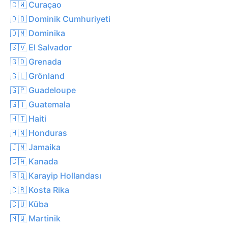
🇨🇼 Curaçao
🇩🇴 Dominik Cumhuriyeti
🇩🇲 Dominika
🇸🇻 El Salvador
🇬🇩 Grenada
🇬🇱 Grönland
🇬🇵 Guadeloupe
🇬🇹 Guatemala
🇭🇹 Haiti
🇭🇳 Honduras
🇯🇲 Jamaika
🇨🇦 Kanada
🇧🇶 Karayip Hollandası
🇨🇷 Kosta Rika
🇨🇺 Küba
🇲🇶 Martinik