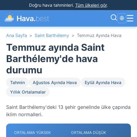
Doğru hava tahminleri
.
Tüm ülkeleri gör
.
☰
Hava.
best
🌐
Ana Sayfa
>
Saint Barthélemy
>
Temmuz Ayında Hava
Temmuz ayında Saint
Barthélemy'de hava
durumu
Tahmin
Ağustos Ayında Hava
Eylül Ayında Hava
Yıllık Ortalamalar
Saint Barthélemy'deki 13 şehir genelinde ülke çapında
iklim normalleri.
ORTALAMA YÜKSEK
ORTALAMA DÜŞÜK