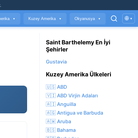
.
🌐
erika
Kuzey Amerika
Okyanusya
▾
▼
▼
▼
Saint Barthelemy En İyi
Şehirler
Gustavia
Kuzey Amerika Ülkeleri
🇺🇸 ABD
🇻🇮 ABD Virjin Adaları
🇦🇮 Anguilla
🇦🇬 Antigua ve Barbuda
🇦🇼 Aruba
🇧🇸 Bahama