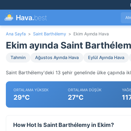
Hava.
best
Afr
Ana Sayfa
>
Saint Barthélemy
>
Ekim Ayında Hava
Ekim ayında Saint Barthéle
Tahmin
Ağustos Ayında Hava
Eylül Ayında Hava
Saint Barthélemy'deki 13 şehir genelinde ülke çapında ikl
ORTALAMA YÜKSEK
ORTALAMA DÜŞÜK
YAĞI
29°C
27°C
11
How Hot Is Saint Barthélemy in Ekim?