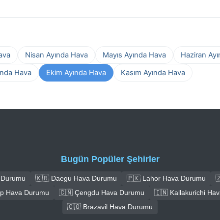
ava
Nisan Ayında Hava
Mayıs Ayında Hava
Haziran Ay
ında Hava
Ekim Ayında Hava
Kasım Ayında Hava
Bugün Popüler Şehirler
a Durumu
🇰🇷 Daegu Hava Durumu
🇵🇰 Lahor Hava Durumu

ep Hava Durumu
🇨🇳 Çengdu Hava Durumu
🇮🇳 Kallakurichi H
🇨🇬 Brazavil Hava Durumu