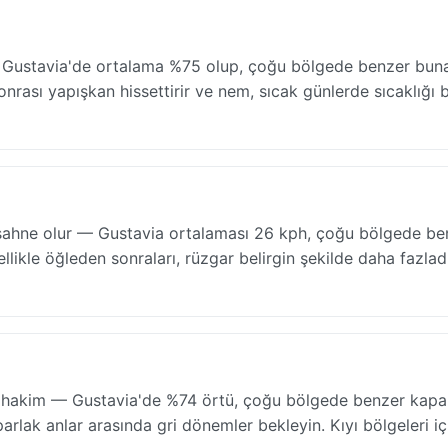
 Gustavia'de ortalama %75 olup, çoğu bölgede benzer bunal
nrası yapışkan hissettirir ve nem, sıcak günlerde sıcaklığı b
re sahne olur — Gustavia ortalaması 26 kph, çoğu bölgede be
zellikle öğleden sonraları, rüzgar belirgin şekilde daha fazladı
 hakim — Gustavia'de %74 örtü, çoğu bölgede benzer kapal
parlak anlar arasında gri dönemler bekleyin. Kıyı bölgeleri iç