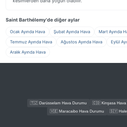
kesimlerden daha yoğun olabilir.
Saint Barthélemy'de diğer aylar
Ocak Ayında Hava
Şubat Ayında Hava
Mart Ayında H
Temmuz Ayında Hava
Ağustos Ayında Hava
Eylül Ay
Aralık Ayında Hava
🇹🇿 Darüsselam Hava Durumu
🇨🇩 Kinşasa Hav
🇻🇪 Maracaibo Hava Durumu
🇸🇾 Hal