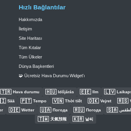
Hızlı Bağlantılar
Hakkımızda
İletişim
Site Haritası
Tüm Kıtalar
Tüm Ülkeler
Dünya Başkentleri
🧩 Ücretsiz Hava Durumu Widget'ı
🇹🇷
🇭🇺
🇪🇪
🇱🇻
Hava durumu
Időjárás
Ilm
Laikaps
🇮
🇵🇹
🇻🇳
🇩🇰
🇷🇸
Sää
Tempo
Thời tiết
Vejret
🇩🇪
🇺🇦
🇷🇺
🇸🇦
er
Wetter
Погода
Погода
الطق
🇹🇼
🇰🇷
天氣預報
날씨