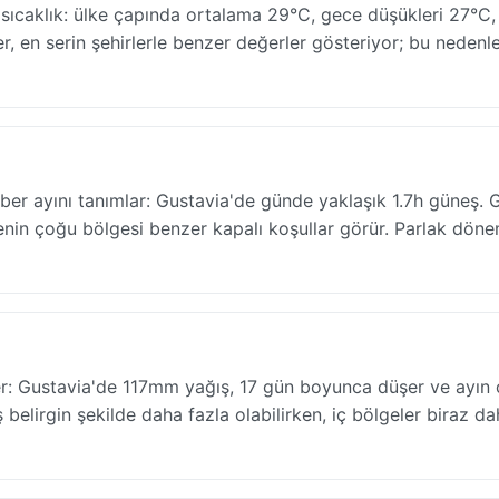
ıcaklık: ülke çapında ortalama 29°C, gece düşükleri 27°C,
ler, en serin şehirlerle benzer değerler gösteriyor; bu nedenl
ber ayını tanımlar: Gustavia'de günde yaklaşık 1.7h güneş. G
enin çoğu bölgesi benzer kapalı koşullar görür. Parlak döne
er: Gustavia'de 117mm yağış, 17 gün boyunca düşer ve ayın
belirgin şekilde daha fazla olabilirken, iç bölgeler biraz d