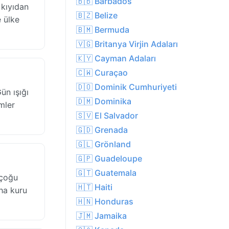
🇧🇧 Barbados
 kıyıdan
🇧🇿 Belize
e ülke
🇧🇲 Bermuda
🇻🇬 Britanya Virjin Adaları
🇰🇾 Cayman Adaları
🇨🇼 Curaçao
🇩🇴 Dominik Cumhuriyeti
ün ışığı
🇩🇲 Dominika
mler
🇸🇻 El Salvador
🇬🇩 Grenada
🇬🇱 Grönland
🇬🇵 Guadeloupe
🇬🇹 Guatemala
 çoğu
🇭🇹 Haiti
aha kuru
🇭🇳 Honduras
🇯🇲 Jamaika