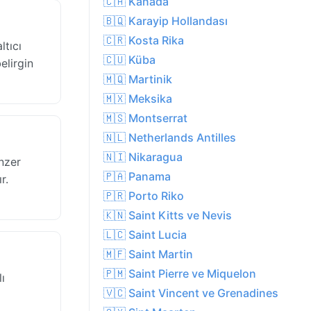
🇨🇦 Kanada
🇧🇶 Karayip Hollandası
🇨🇷 Kosta Rika
tıcı
🇨🇺 Küba
elirgin
🇲🇶 Martinik
🇲🇽 Meksika
🇲🇸 Montserrat
🇳🇱 Netherlands Antilles
🇳🇮 Nikaragua
nzer
🇵🇦 Panama
r.
🇵🇷 Porto Riko
🇰🇳 Saint Kitts ve Nevis
🇱🇨 Saint Lucia
🇲🇫 Saint Martin
🇵🇲 Saint Pierre ve Miquelon
ı
🇻🇨 Saint Vincent ve Grenadines