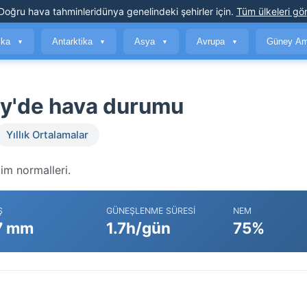
Doğru hava tahminleri
dünya genelindeki şehirler için
.
Tüm ülkeleri gör
ika
Antarktika
Asya
Avrupa
Güney Am
▼
▼
▼
▼
my'de hava durumu
Yıllık Ortalamalar
im normalleri.
Ş
GÜNEŞLENME SÜRESI
NEM
7 mm
1.7h/gün
75%