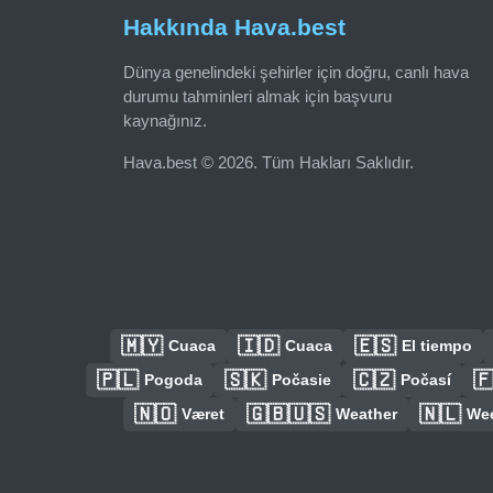
Hakkında Hava.best
Dünya genelindeki şehirler için doğru, canlı hava
durumu tahminleri almak için başvuru
kaynağınız.
Hava.best © 2026. Tüm Hakları Saklıdır.
🇲🇾
🇮🇩
🇪🇸
Cuaca
Cuaca
El tiempo
🇵🇱
🇸🇰
🇨🇿

Pogoda
Počasie
Počasí
🇳🇴
🇬🇧🇺🇸
🇳🇱
Været
Weather
We