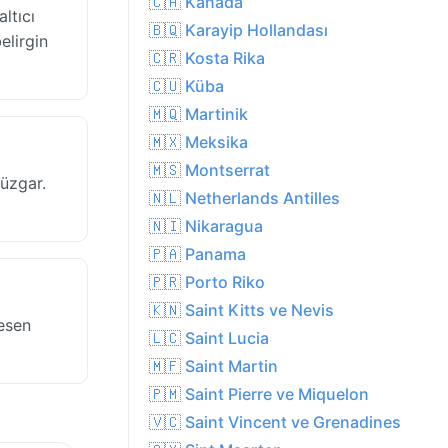
🇨🇦 Kanada
ltıcı
🇧🇶 Karayip Hollandası
elirgin
🇨🇷 Kosta Rika
🇨🇺 Küba
🇲🇶 Martinik
🇲🇽 Meksika
🇲🇸 Montserrat
rüzgar.
🇳🇱 Netherlands Antilles
🇳🇮 Nikaragua
🇵🇦 Panama
🇵🇷 Porto Riko
🇰🇳 Saint Kitts ve Nevis
esen
🇱🇨 Saint Lucia
🇲🇫 Saint Martin
🇵🇲 Saint Pierre ve Miquelon
🇻🇨 Saint Vincent ve Grenadines