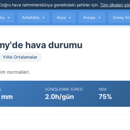
Doğru hava tahminleri
dünya genelindeki şehirler için
.
Tüm ülkeleri gör
ika
Antarktika
Asya
Avrupa
Güney Am
▼
▼
▼
▼
emy'de hava durumu
Yıllık Ortalamalar
im normalleri.
Ş
GÜNEŞLENME SÜRESI
NEM
 mm
2.0h/gün
75%