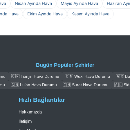
ava
Nisan Ayında Hava
Mayıs Ayında Hava
Haziran Ay
ında Hava
Ekim Ayında Hava
Kasım Ayında Hava
Bugün Popüler Şehirler
umu
🇨🇳 Tianjin Hava Durumu
🇨🇳 Wuxi Hava Durumu
🇦🇷 B
umu
🇨🇳 Lu’an Hava Durumu
🇮🇳 Surat Hava Durumu
🇦🇺 Si
Hızlı Bağlantılar
Hakkımızda
İletişim