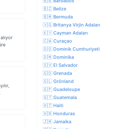
🇧🇧 Barbados
🇧🇿 Belize
🇧🇲 Bermuda
🇻🇬 Britanya Virjin Adaları
🇰🇾 Cayman Adaları
alıyor
🇨🇼 Curaçao
üre
🇩🇴 Dominik Cumhuriyeti
🇩🇲 Dominika
🇸🇻 El Salvador
🇬🇩 Grenada
🇬🇱 Grönland
ılır,
🇬🇵 Guadeloupe
k
🇬🇹 Guatemala
🇭🇹 Haiti
🇭🇳 Honduras
🇯🇲 Jamaika