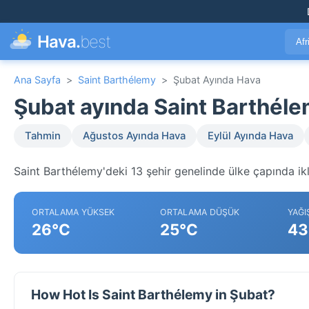
Hava.
best
Afr
Ana Sayfa
>
Saint Barthélemy
>
Şubat Ayında Hava
Şubat ayında Saint Barthél
Tahmin
Ağustos Ayında Hava
Eylül Ayında Hava
Saint Barthélemy'deki 13 şehir genelinde ülke çapında ikl
ORTALAMA YÜKSEK
ORTALAMA DÜŞÜK
YAĞI
26°C
25°C
43
How Hot Is Saint Barthélemy in Şubat?