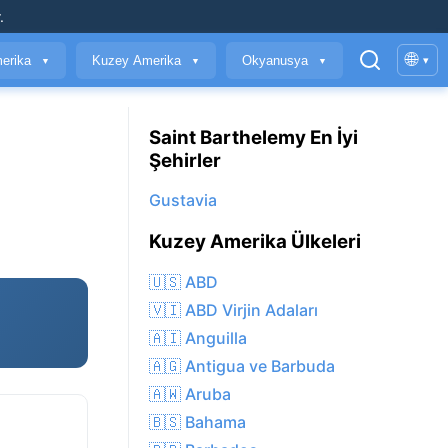
.
🌐
erika
Kuzey Amerika
Okyanusya
▾
▼
▼
▼
Saint Barthelemy En İyi
Şehirler
Gustavia
Kuzey Amerika Ülkeleri
🇺🇸 ABD
🇻🇮 ABD Virjin Adaları
🇦🇮 Anguilla
🇦🇬 Antigua ve Barbuda
🇦🇼 Aruba
🇧🇸 Bahama