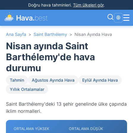
Doğru hava tahminleri
.
Tüm ülkeleri gör
.
☰
Hava.
best
🌐
Ana Sayfa
>
Saint Barthélemy
>
Nisan Ayında Hava
Nisan ayında Saint
Barthélemy'de hava
durumu
Tahmin
Ağustos Ayında Hava
Eylül Ayında Hava
Yıllık Ortalamalar
Saint Barthélemy'deki 13 şehir genelinde ülke çapında
iklim normalleri.
ORTALAMA YÜKSEK
ORTALAMA DÜŞÜK