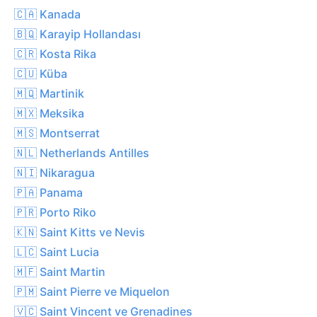
🇨🇦 Kanada
🇧🇶 Karayip Hollandası
🇨🇷 Kosta Rika
🇨🇺 Küba
🇲🇶 Martinik
🇲🇽 Meksika
🇲🇸 Montserrat
🇳🇱 Netherlands Antilles
🇳🇮 Nikaragua
🇵🇦 Panama
🇵🇷 Porto Riko
🇰🇳 Saint Kitts ve Nevis
🇱🇨 Saint Lucia
🇲🇫 Saint Martin
🇵🇲 Saint Pierre ve Miquelon
🇻🇨 Saint Vincent ve Grenadines