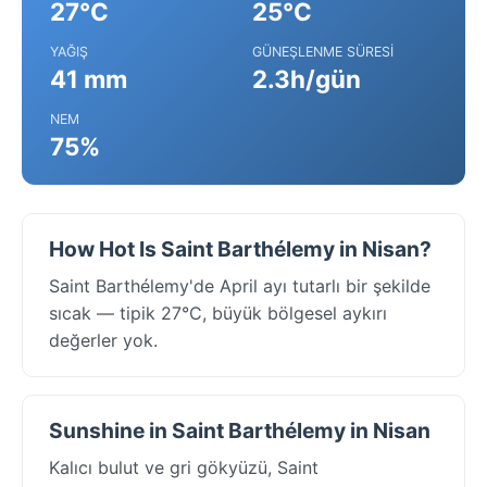
27°C
25°C
YAĞIŞ
GÜNEŞLENME SÜRESI
41 mm
2.3h/gün
NEM
75%
How Hot Is Saint Barthélemy in Nisan?
Saint Barthélemy'de April ayı tutarlı bir şekilde
sıcak — tipik 27°C, büyük bölgesel aykırı
değerler yok.
Sunshine in Saint Barthélemy in Nisan
Kalıcı bulut ve gri gökyüzü, Saint