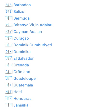
🇧🇧 Barbados
🇧🇿 Belize
🇧🇲 Bermuda
🇻🇬 Britanya Virjin Adaları
🇰🇾 Cayman Adaları
🇨🇼 Curaçao
🇩🇴 Dominik Cumhuriyeti
🇩🇲 Dominika
🇸🇻 El Salvador
🇬🇩 Grenada
🇬🇱 Grönland
🇬🇵 Guadeloupe
🇬🇹 Guatemala
🇭🇹 Haiti
🇭🇳 Honduras
🇯🇲 Jamaika