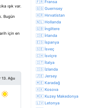
🇫🇷 Fransa
ka ışık var.
🇬🇬 Guernsey
🇭🇷 Hırvatistan
k. Bugün
🇳🇱 Hollanda
🇬🇧 İngiltere
rih için en
🇮🇪 İrlanda
🇪🇸 İspanya
🇸🇪 İsveç
🇨🇭 İsviçre
🇮🇹 İtalya
🇮🇸 İzlanda
🇯🇪 Jersey
r 13. Ağu
Cum 14. Ağu
🇲🇪 Karadağ
🇽🇰 Kosova
🇲🇰 Kuzey Makedonya
🇱🇻 Letonya