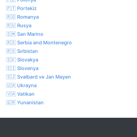
🇵🇹 Portekiz
🇷🇴 Romanya
🇷🇺 Rusya
🇸🇲 San Marino
🇷🇸 Serbia and Montenegro
🇷🇸 Sırbistan
🇸🇰 Slovakya
🇸🇮 Slovenya
🇸🇯 Svalbard ve Jan Mayen
🇺🇦 Ukrayna
🇻🇦 Vatikan
🇬🇷 Yunanistan