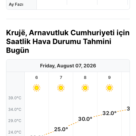
Ay Fazı
Krujë, Arnavutluk Cumhuriyeti için
Saatlik Hava Durumu Tahmini
Bugün
Friday, August 07, 2026
6
7
8
9
1
39.0°C
34.
34.0°C
32.0°
30.0°
29.0°C
25.0°
24.0°C