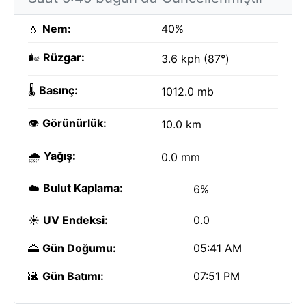
💧
Nem:
40%
🌬️
Rüzgar:
3.6 kph (87°)
🌡️
Basınç:
1012.0 mb
👁️
Görünürlük:
10.0 km
🌧️
Yağış:
0.0 mm
☁️
Bulut Kaplama:
6%
☀️
UV Endeksi:
0.0
🌅
Gün Doğumu:
05:41 AM
🌇
Gün Batımı:
07:51 PM