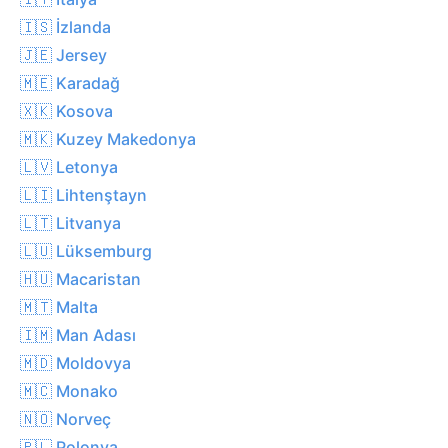
🇮🇸 İzlanda
🇯🇪 Jersey
🇲🇪 Karadağ
🇽🇰 Kosova
🇲🇰 Kuzey Makedonya
🇱🇻 Letonya
🇱🇮 Lihtenştayn
🇱🇹 Litvanya
🇱🇺 Lüksemburg
🇭🇺 Macaristan
🇲🇹 Malta
🇮🇲 Man Adası
🇲🇩 Moldovya
🇲🇨 Monako
🇳🇴 Norveç
🇵🇱 Polonya