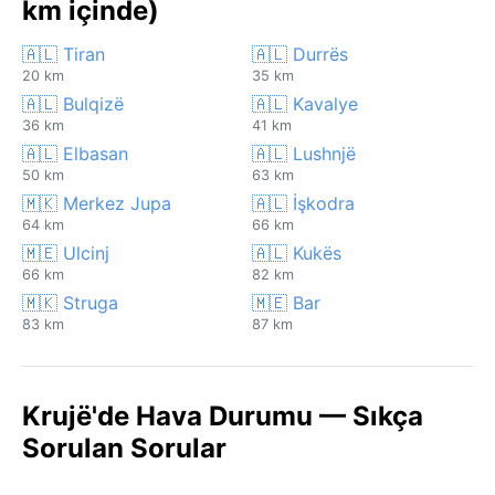
km içinde)
🇦🇱 Tiran
🇦🇱 Durrës
20 km
35 km
🇦🇱 Bulqizë
🇦🇱 Kavalye
36 km
41 km
🇦🇱 Elbasan
🇦🇱 Lushnjë
50 km
63 km
🇲🇰 Merkez Jupa
🇦🇱 İşkodra
64 km
66 km
🇲🇪 Ulcinj
🇦🇱 Kukës
66 km
82 km
🇲🇰 Struga
🇲🇪 Bar
83 km
87 km
Krujë'de Hava Durumu — Sıkça
Sorulan Sorular