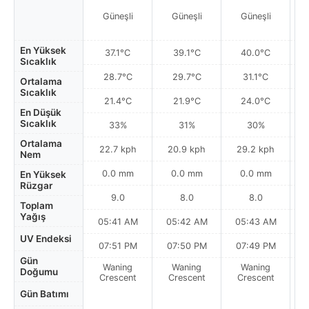
Güneşli
Güneşli
Güneşli
En Yüksek
37.1°C
39.1°C
40.0°C
Sıcaklık
28.7°C
29.7°C
31.1°C
Ortalama
Sıcaklık
21.4°C
21.9°C
24.0°C
En Düşük
Sıcaklık
33%
31%
30%
Ortalama
22.7 kph
20.9 kph
29.2 kph
Nem
0.0 mm
0.0 mm
0.0 mm
En Yüksek
Rüzgar
9.0
8.0
8.0
Toplam
Yağış
05:41 AM
05:42 AM
05:43 AM
0
UV Endeksi
07:51 PM
07:50 PM
07:49 PM
Gün
Waning
Waning
Waning
N
Doğumu
Crescent
Crescent
Crescent
Gün Batımı