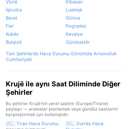
Vlorë
Elbasan
İşkodra
Lushnjë
Berat
Görice
Fier
Pogradec
Kukës
Kavalye
Bulqizë
Gjirokastër
Tüm Şehirlerde Hava Durumu Görüntüle Arnavutluk
Cumhuriyeti
Krujë ile aynı Saat Diliminde Diğer
Şehirler
Bu şehirler Krujë'nin yerel saatini (Europe/Tirane)
paylaşır — aramalar planlamak veya gündüz saatlerini
karşılaştırmak için kullanışlıdır.
🇦🇱 Tiran Hava Durumu
🇦🇱 Durrës Hava