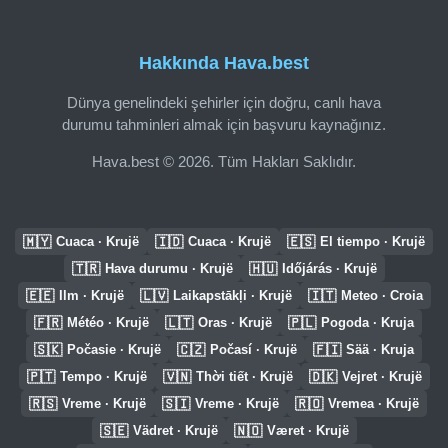
Hakkında Hava.best
Dünya genelindeki şehirler için doğru, canlı hava
durumu tahminleri almak için başvuru kaynağınız.
Hava.best © 2026. Tüm Hakları Saklıdır.
🇲🇾
🇮🇩
🇪🇸
Cuaca · Krujë
Cuaca · Krujë
El tiempo · Krujë
🇹🇷
🇭🇺
Hava durumu · Krujë
Időjárás · Krujë
🇪🇪
🇱🇻
🇮🇹
Ilm · Krujë
Laikapstākļi · Krujë
Meteo · Croia
🇫🇷
🇱🇹
🇵🇱
Météo · Krujë
Oras · Krujë
Pogoda · Kruja
🇸🇰
🇨🇿
🇫🇮
Počasie · Krujë
Počasí · Krujë
Sää · Kruja
🇵🇹
🇻🇳
🇩🇰
Tempo · Krujë
Thời tiết · Krujë
Vejret · Krujë
🇷🇸
🇸🇮
🇷🇴
Vreme · Krujë
Vreme · Krujë
Vremea · Krujë
🇸🇪
🇳🇴
Vädret · Krujë
Været · Krujë