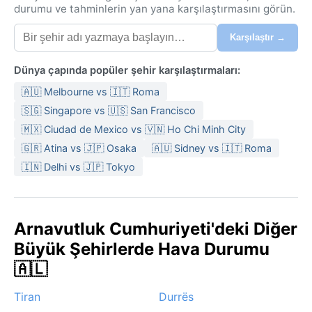
durumu ve tahminlerin yan yana karşılaştırmasını görün.
Karşılaştır →
Dünya çapında popüler şehir karşılaştırmaları:
🇦🇺 Melbourne vs 🇮🇹 Roma
🇸🇬 Singapore vs 🇺🇸 San Francisco
🇲🇽 Ciudad de Mexico vs 🇻🇳 Ho Chi Minh City
🇬🇷 Atina vs 🇯🇵 Osaka
🇦🇺 Sidney vs 🇮🇹 Roma
🇮🇳 Delhi vs 🇯🇵 Tokyo
Arnavutluk Cumhuriyeti'deki Diğer
Büyük Şehirlerde Hava Durumu
🇦🇱
Tiran
Durrës