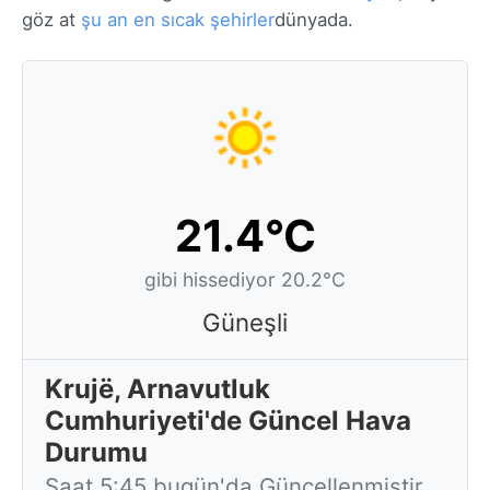
göz at
şu an en sıcak şehirler
dünyada.
21.4°C
gibi hissediyor 20.2°C
Güneşli
Krujë, Arnavutluk
Cumhuriyeti'de Güncel Hava
Durumu
Saat 5:45 bugün'da Güncellenmiştir