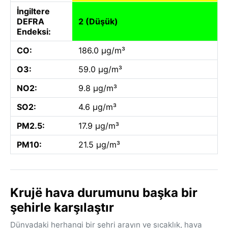
İngiltere
DEFRA
2 (Düşük)
Endeksi:
CO:
186.0 µg/m³
O3:
59.0 µg/m³
NO2:
9.8 µg/m³
SO2:
4.6 µg/m³
PM2.5:
17.9 µg/m³
PM10:
21.5 µg/m³
Krujë hava durumunu başka bir
şehirle karşılaştır
Dünyadaki herhangi bir şehri arayın ve sıcaklık, hava