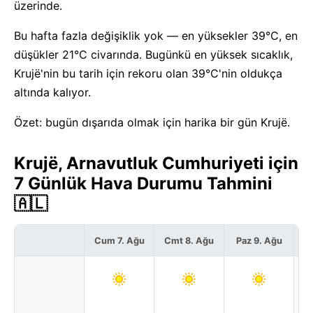
üzerinde.
Bu hafta fazla değişiklik yok — en yüksekler 39°C, en
düşükler 21°C civarında. Bugünkü en yüksek sıcaklık,
Krujë'nin bu tarih için rekoru olan 39°C'nin oldukça
altında kalıyor.
Özet: bugün dışarıda olmak için harika bir gün Krujë.
Krujë, Arnavutluk Cumhuriyeti için
7 Günlük Hava Durumu Tahmini
🇦🇱
Cum 7. Ağu
Cmt 8. Ağu
Paz 9. Ağu
Pz