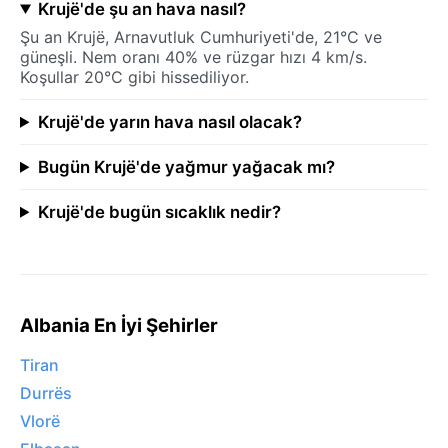
Krujë'de şu an hava nasıl?
Şu an Krujë, Arnavutluk Cumhuriyeti'de, 21°C ve
güneşli. Nem oranı 40% ve rüzgar hızı 4 km/s.
Koşullar 20°C gibi hissediliyor.
Krujë'de yarın hava nasıl olacak?
Bugün Krujë'de yağmur yağacak mı?
Krujë'de bugün sıcaklık nedir?
Albania En İyi Şehirler
Tiran
Durrës
Vlorë