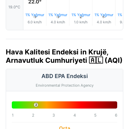
22.0°
19.0°C
1% Yağmur
1% Yağmur
1% Yağmur
1% Yağmur
1% Ya
↑
↑
↑
↑
6.0 km/h
4.0 km/h
1.0 km/h
4.0 km/h
9.0 k
Hava Kalitesi Endeksi in Krujë,
Arnavutluk Cumhuriyeti 🇦🇱 (AQI)
ABD EPA Endeksi
Environmental Protection Agency
2
1
2
3
4
5
6
Orta