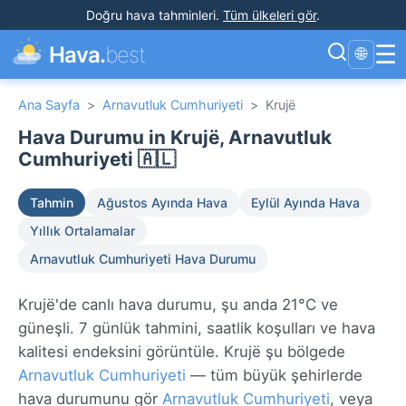
Doğru hava tahminleri
.
Tüm ülkeleri gör
.
☰
Hava.
best
🌐
Ana Sayfa
>
Arnavutluk Cumhuriyeti
>
Krujë
Hava Durumu in Krujë, Arnavutluk
Cumhuriyeti 🇦🇱
Tahmin
Ağustos Ayında Hava
Eylül Ayında Hava
Yıllık Ortalamalar
Arnavutluk Cumhuriyeti Hava Durumu
Krujë'de canlı hava durumu, şu anda 21°C ve
güneşli. 7 günlük tahmini, saatlik koşulları ve hava
kalitesi endeksini görüntüle. Krujë şu bölgede
Arnavutluk Cumhuriyeti
— tüm büyük şehirlerde
hava durumunu gör
Arnavutluk Cumhuriyeti
, veya