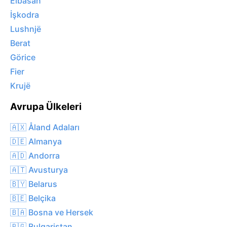
Elbasan
İşkodra
Lushnjë
Berat
Görice
Fier
Krujë
Avrupa Ülkeleri
🇦🇽 Åland Adaları
🇩🇪 Almanya
🇦🇩 Andorra
🇦🇹 Avusturya
🇧🇾 Belarus
🇧🇪 Belçika
🇧🇦 Bosna ve Hersek
🇧🇬 Bulgaristan