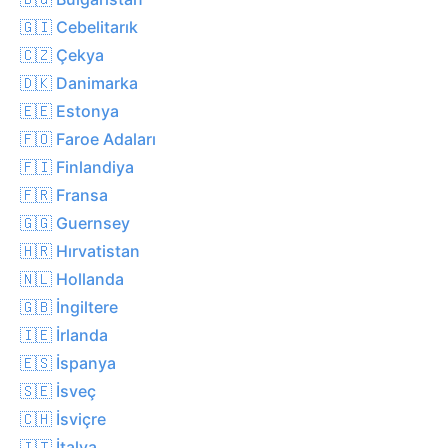
🇬🇮 Cebelitarık
🇨🇿 Çekya
🇩🇰 Danimarka
🇪🇪 Estonya
🇫🇴 Faroe Adaları
🇫🇮 Finlandiya
🇫🇷 Fransa
🇬🇬 Guernsey
🇭🇷 Hırvatistan
🇳🇱 Hollanda
🇬🇧 İngiltere
🇮🇪 İrlanda
🇪🇸 İspanya
🇸🇪 İsveç
🇨🇭 İsviçre
🇮🇹 İtalya