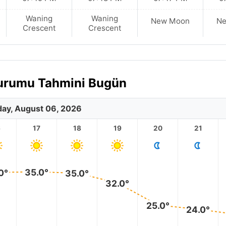
Waning
Waning
New Moon
N
Crescent
Crescent
Durumu Tahmini Bugün
ay, August 06, 2026
6
17
18
19
20
21
35.0°
0°
35.0°
32.0°
25.0°
24.0°