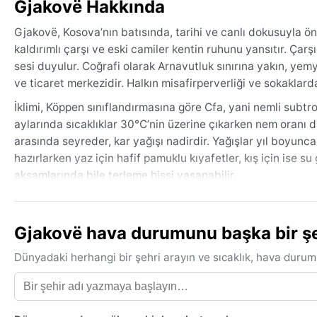
Gjakovë Hakkında
Gjakovë, Kosova’nın batısında, tarihi ve canlı dokusuyla ö
kaldırımlı çarşı ve eski camiler kentin ruhunu yansıtır. Çar
sesi duyulur. Coğrafi olarak Arnavutluk sınırına yakın, yemy
ve ticaret merkezidir. Halkın misafirperverliği ve sokaklarda
İklimi, Köppen sınıflandırmasına göre Cfa, yani nemli subtr
aylarında sıcaklıklar 30°C’nin üzerine çıkarken nem oranı da
arasında seyreder, kar yağışı nadirdir. Yağışlar yıl boyunc
hazırlarken yaz için hafif pamuklu kıyafetler, kış için ise s
akşamlarında bile terleme hissi yaşanabilir.
En keyifli dönem, ılıman havasıyla nisan-mayıs ayları veya 
çeken hava olayları arasında yaz aylarında ani bastıran sağan
Gjakovë hava durumunu başka bir şeh
sabah saatlerinde şehri kaplar, ancak uzun sürmez. Ne muson
yaşanabilirdir. Gjakovë, mevsimlerin her birinde farklı bir
Dünyadaki herhangi bir şehri arayın ve sıcaklık, hava durum