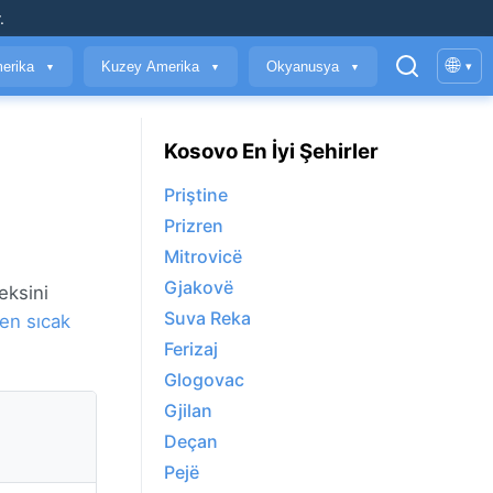
.
🌐
erika
Kuzey Amerika
Okyanusya
▾
▼
▼
▼
Kosovo En İyi Şehirler
Priştine
Prizren
Mitrovicë
Gjakovë
eksini
Suva Reka
en sıcak
Ferizaj
Glogovac
Gjilan
Deçan
Pejë