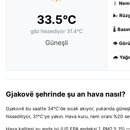
💧
Nem
33.5°C
🌬️
Rüzg
🌡️
Basın
gibi hissediyor 31.4°C
Güneşli
👁️
Görü
🌧️
Yağı
Gjakovë şehrinde şu an hava nasıl?
Gjakovë bu saatte 34°C'de sıcak akıyor, yukarıda güneşli 
hissediliyor, 31°C'ye yakın. Hava kuru, nem oranı %20 se
Hava kalitesi şu anda iyi (US EPA endeksi 1, PM2.5 15) 