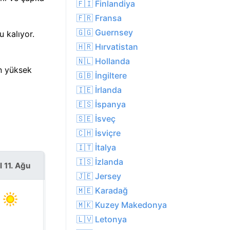
🇫🇮 Finlandiya
🇫🇷 Fransa
🇬🇬 Guernsey
 kalıyor.
🇭🇷 Hırvatistan
🇳🇱 Hollanda
en yüksek
🇬🇧 İngiltere
🇮🇪 İrlanda
🇪🇸 İspanya
🇸🇪 İsveç
🇨🇭 İsviçre
🇮🇹 İtalya
🇮🇸 İzlanda
l 11. Ağu
Çar 12. Ağu
🇯🇪 Jersey
🇲🇪 Karadağ
🇲🇰 Kuzey Makedonya
🇱🇻 Letonya