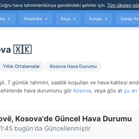
Doğru hava tahminleri
dünya genelindeki şehirler için
.
Tüm ülkeleri gör
ika
Antarktika
Asya
Avrupa
Güney Am
▼
▼
▼
▼
va 🇽🇰
Yıllık Ortalamalar
Kosova Hava Durumu
 7 günlük tahmini, saatlik koşulları ve hava kalitesi end
ehirlerde hava durumunu gör
Kosova
, veya göz at
şu an 
ovë, Kosova'de Güncel Hava Durumu
11:45 bugün'da Güncellenmiştir