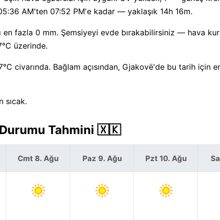
ün 05:36 AM'ten 07:52 PM'e kadar — yaklaşık 14h 16m.
 en fazla 0 mm. Şemsiyeyi evde bırakabilirsiniz — hava kuru
7°C üzerinde.
7°C civarında. Bağlam açısından, Gjakovë'de bu tarih için 
n sıcak.
 Durumu Tahmini 🇽🇰
Cmt 8. Ağu
Paz 9. Ağu
Pzt 10. Ağu
Sa