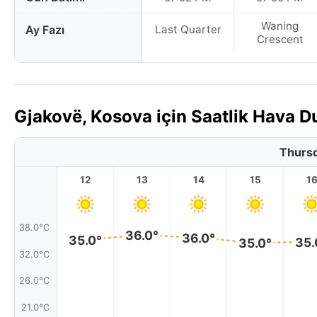
Waning
Ay Fazı
Last Quarter
Crescent
Gjakovë, Kosova için Saatlik Hava 
Thursd
12
13
14
15
1
38.0°C
36.0°
36.0°
35.0°
35.
35.0°
32.0°C
26.0°C
21.0°C