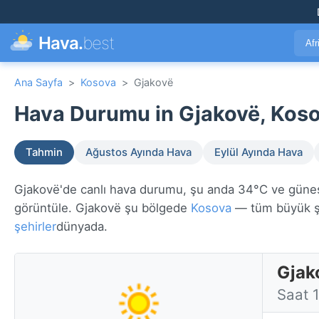
Hava.
best
Afr
Ana Sayfa
>
Kosova
>
Gjakovë
Hava Durumu in Gjakovë, Koso
Tahmin
Ağustos Ayında Hava
Eylül Ayında Hava
Gjakovë'de canlı hava durumu, şu anda 34°C ve güneşli.
görüntüle. Gjakovë şu bölgede
Kosova
— tüm büyük ş
şehirler
dünyada.
Gjak
Saat 