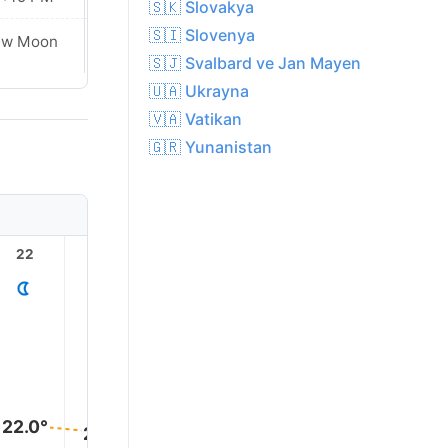
🇸🇰 Slovakya
🇸🇮 Slovenya
ew Moon
New Moon
🇸🇯 Svalbard ve Jan Mayen
🇺🇦 Ukrayna
🇻🇦 Vatikan
🇬🇷 Yunanistan
22
23
1
2
3
22.0°
21.0°
20.0°
19.0°
19.0°