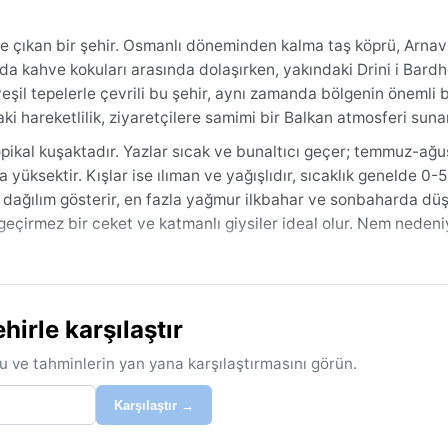
ne çıkan bir şehir. Osmanlı döneminden kalma taş köprü, Arnav
şıda kahve kokuları arasında dolaşırken, yakındaki Drini i Bard
eşil tepelerle çevrili bu şehir, aynı zamanda bölgenin önemli b
ki hareketlilik, ziyaretçilere samimi bir Balkan atmosferi sunar
opikal kuşaktadır. Yazlar sıcak ve bunaltıcı geçer; temmuz-ağ
 yüksektir. Kışlar ise ılıman ve yağışlıdır, sıcaklık genelde 0-
a dağılım gösterir, en fazla yağmur ilkbahar ve sonbaharda düşe
u geçirmez bir ceket ve katmanlı giysiler ideal olur. Nem nedeni
eylül-ekim başıdır; bu aylarda ne çok sıcak ne de yağışlıdır. D
ak yağışlar ve gök gürültülü fırtınalar sayılabilir. Kışın sis, ö
irle karşılaştır
 ne de kasırga gibi ekstrem olaylar görülür; iklim genelde ılı
 yüzünü gösteren, sakin ama canlı bir destinasyondur.
u ve tahminlerin yan yana karşılaştırmasını görün.
Karşılaştır →