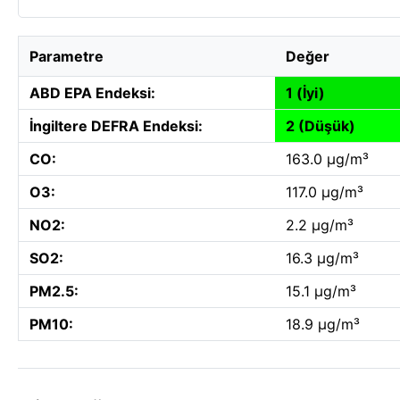
Parametre
Değer
ABD EPA Endeksi:
1 (İyi)
İngiltere DEFRA Endeksi:
2 (Düşük)
CO:
163.0 µg/m³
O3:
117.0 µg/m³
NO2:
2.2 µg/m³
SO2:
16.3 µg/m³
PM2.5:
15.1 µg/m³
PM10:
18.9 µg/m³