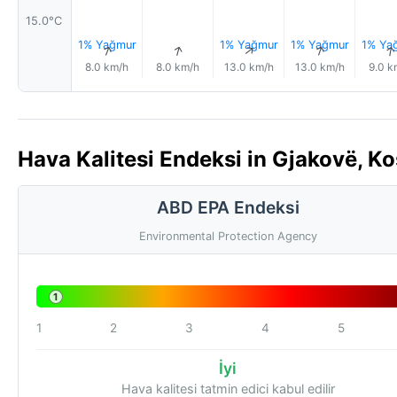
15.0°C
1% Yağmur
1% Yağmur
1% Yağmur
1% Ya
↑
↑
↑
↑
8.0 km/h
8.0 km/h
13.0 km/h
13.0 km/h
9.0 k
Hava Kalitesi Endeksi in Gjakovë, Ko
ABD EPA Endeksi
Environmental Protection Agency
1
1
2
3
4
5
İyi
Hava kalitesi tatmin edici kabul edilir