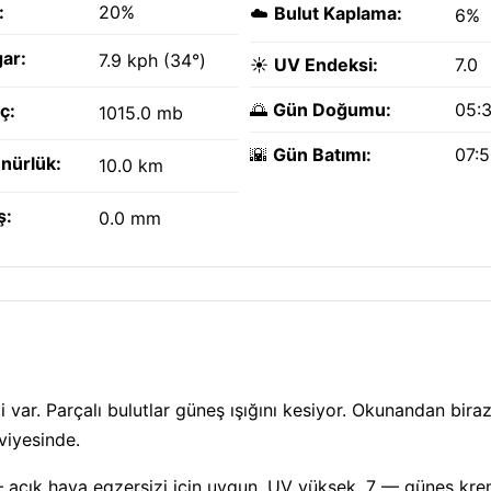
:
20%
☁️
Bulut Kaplama:
6%
ar:
7.9 kph (34°)
☀️
UV Endeksi:
7.0
🌅
Gün Doğumu:
05:
ç:
1015.0 mb
🌇
Gün Batımı:
07:
nürlük:
10.0 km
ş:
0.0 mm
var. Parçalı bulutlar güneş ışığını kesiyor. Okunandan bira
viyesinde.
— açık hava egzersizi için uygun. UV yüksek, 7 — güneş kr