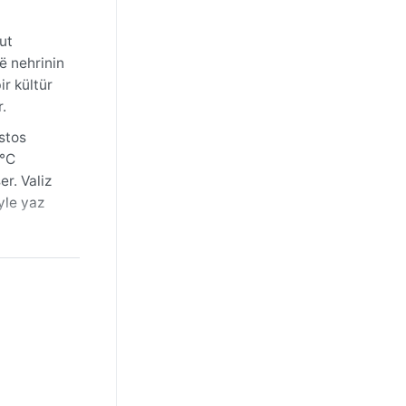
ut
hë nehrinin
ir kültür
.
ustos
5°C
r. Valiz
yle yaz
ikkat
zellikle
mlı ve