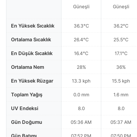
Güneşli
Güneşli
En Yüksek Sıcaklık
36.3°C
36.2°C
Ortalama Sıcaklık
26.4°C
25.5°C
En Düşük Sıcaklık
16.4°C
17.1°C
Ortalama Nem
28%
36%
En Yüksek Rüzgar
13.3 kph
15.5 kph
Toplam Yağış
0.0 mm
1.6 mm
UV Endeksi
8.0
8.0
Gün Doğumu
05:36 AM
05:37 AM
Gün Batımı
07:52 PM
07:50 PM