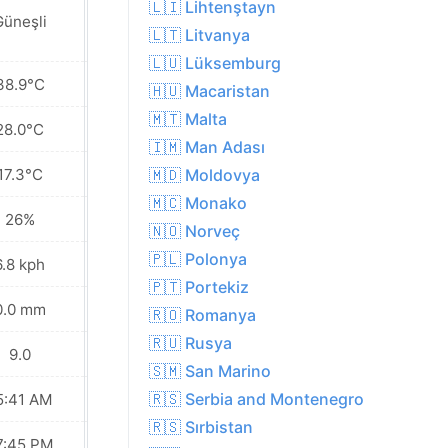
🇱🇮 Lihtenştayn
Güneşli
Güneşli
🇱🇹 Litvanya
🇱🇺 Lüksemburg
38.9°C
38.8°C
🇭🇺 Macaristan
🇲🇹 Malta
28.0°C
27.5°C
🇮🇲 Man Adası
17.3°C
18.2°C
🇲🇩 Moldovya
🇲🇨 Monako
26%
29%
🇳🇴 Norveç
🇵🇱 Polonya
6.8 kph
26.6 kph
🇵🇹 Portekiz
0.0 mm
0.0 mm
🇷🇴 Romanya
🇷🇺 Rusya
9.0
9.0
🇸🇲 San Marino
🇷🇸 Serbia and Montenegro
5:41 AM
05:42 AM
🇷🇸 Sırbistan
7:45 PM
07:44 PM