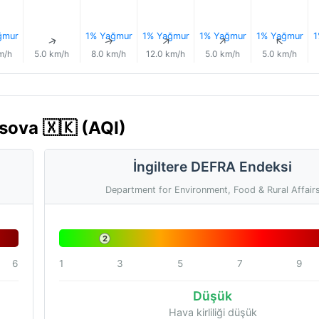
ğmur
1% Yağmur
1% Yağmur
1% Yağmur
1% Yağmur
1
↑
↑
↑
↑
↑
↑
m/h
5.0 km/h
8.0 km/h
12.0 km/h
5.0 km/h
5.0 km/h
sova 🇽🇰 (AQI)
İngiltere DEFRA Endeksi
Department for Environment, Food & Rural Affair
2
6
1
3
5
7
9
Düşük
Hava kirliliği düşük