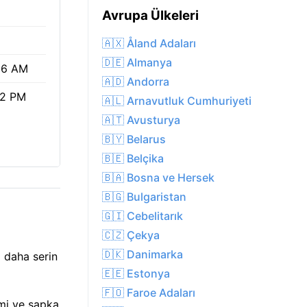
Avrupa Ülkeleri
🇦🇽 Åland Adaları
🇩🇪 Almanya
36 AM
🇦🇩 Andorra
52 PM
🇦🇱 Arnavutluk Cumhuriyeti
🇦🇹 Avusturya
🇧🇾 Belarus
🇧🇪 Belçika
🇧🇦 Bosna ve Hersek
🇧🇬 Bulgaristan
🇬🇮 Cebelitarık
🇨🇿 Çekya
🇩🇰 Danimarka
z daha serin
🇪🇪 Estonya
🇫🇴 Faroe Adaları
emi ve şapka