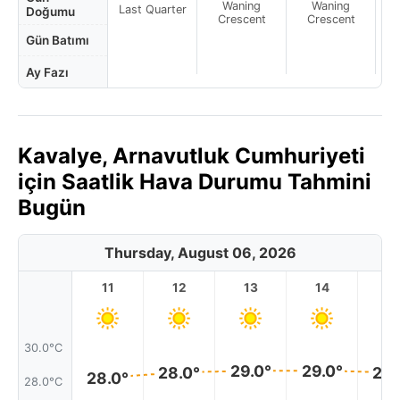
Waning
Waning
Last Quarter
Doğumu
Crescent
Crescent
Gün Batımı
Ay Fazı
Kavalye, Arnavutluk Cumhuriyeti
için Saatlik Hava Durumu Tahmini
Bugün
Thursday, August 06, 2026
11
12
13
14
1
30.0°C
29.0°
29.0°
28.0°
28.
28.0°
28.0°C