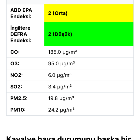
ABD EPA
2 (Orta)
Endeksi:
İngiltere
DEFRA
2 (Düşük)
Endeksi:
CO:
185.0 µg/m³
O3:
95.0 µg/m³
NO2:
6.0 µg/m³
SO2:
3.4 µg/m³
PM2.5:
19.8 µg/m³
PM10:
24.2 µg/m³
Kavalye hava durumunu başka bir