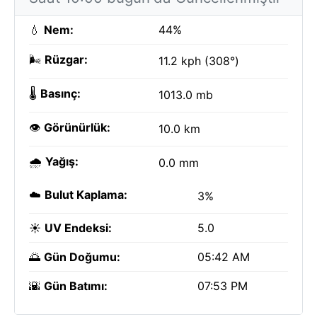
💧
Nem:
44%
🌬️
Rüzgar:
11.2 kph (308°)
🌡️
Basınç:
1013.0 mb
👁️
Görünürlük:
10.0 km
🌧️
Yağış:
0.0 mm
☁️
Bulut Kaplama:
3%
☀️
UV Endeksi:
5.0
🌅
Gün Doğumu:
05:42 AM
🌇
Gün Batımı:
07:53 PM