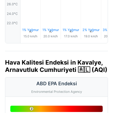
26.0°C
24.0°C
22.0°C
1% Yağmur
1% Yağmur
1% Yağmur
2% Yağmur
3% Ya
↑
↑
↑
↑
15.0 km/h
20.0 km/h
17.0 km/h
19.0 km/h
20.0 
Hava Kalitesi Endeksi in Kavalye,
Arnavutluk Cumhuriyeti 🇦🇱 (AQI)
ABD EPA Endeksi
Environmental Protection Agency
2