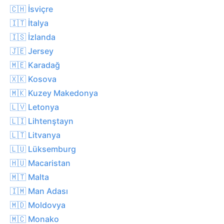
🇨🇭 İsviçre
🇮🇹 İtalya
🇮🇸 İzlanda
🇯🇪 Jersey
🇲🇪 Karadağ
🇽🇰 Kosova
🇲🇰 Kuzey Makedonya
🇱🇻 Letonya
🇱🇮 Lihtenştayn
🇱🇹 Litvanya
🇱🇺 Lüksemburg
🇭🇺 Macaristan
🇲🇹 Malta
🇮🇲 Man Adası
🇲🇩 Moldovya
🇲🇨 Monako