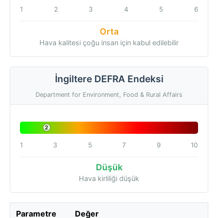
1
2
3
4
5
6
Orta
Hava kalitesi çoğu insan için kabul edilebilir
İngiltere DEFRA Endeksi
Department for Environment, Food & Rural Affairs
2
1
3
5
7
9
10
Düşük
Hava kirliliği düşük
Parametre
Değer