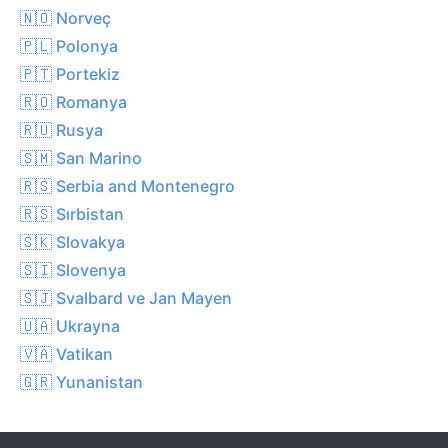
🇳🇴 Norveç
🇵🇱 Polonya
🇵🇹 Portekiz
🇷🇴 Romanya
🇷🇺 Rusya
🇸🇲 San Marino
🇷🇸 Serbia and Montenegro
🇷🇸 Sırbistan
🇸🇰 Slovakya
🇸🇮 Slovenya
🇸🇯 Svalbard ve Jan Mayen
🇺🇦 Ukrayna
🇻🇦 Vatikan
🇬🇷 Yunanistan