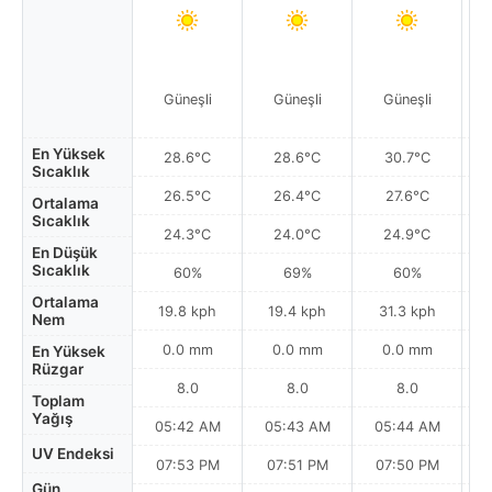
Güneşli
Güneşli
Güneşli
En Yüksek
28.6°C
28.6°C
30.7°C
Sıcaklık
26.5°C
26.4°C
27.6°C
Ortalama
Sıcaklık
24.3°C
24.0°C
24.9°C
En Düşük
Sıcaklık
60%
69%
60%
Ortalama
19.8 kph
19.4 kph
31.3 kph
Nem
0.0 mm
0.0 mm
0.0 mm
En Yüksek
Rüzgar
8.0
8.0
8.0
Toplam
Yağış
05:42 AM
05:43 AM
05:44 AM
0
UV Endeksi
07:53 PM
07:51 PM
07:50 PM
Gün