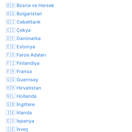
🇧🇦 Bosna ve Hersek
🇧🇬 Bulgaristan
🇬🇮 Cebelitarık
🇨🇿 Çekya
🇩🇰 Danimarka
🇪🇪 Estonya
🇫🇴 Faroe Adaları
🇫🇮 Finlandiya
🇫🇷 Fransa
🇬🇬 Guernsey
🇭🇷 Hırvatistan
🇳🇱 Hollanda
🇬🇧 İngiltere
🇮🇪 İrlanda
🇪🇸 İspanya
🇸🇪 İsveç