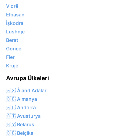
Vlorë
Elbasan
İşkodra
Lushnjë
Berat
Görice
Fier
Krujë
Avrupa Ülkeleri
🇦🇽 Åland Adaları
🇩🇪 Almanya
🇦🇩 Andorra
🇦🇹 Avusturya
🇧🇾 Belarus
🇧🇪 Belçika