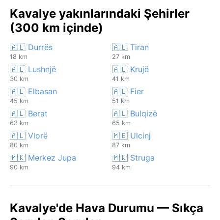
Kavalye yakınlarındaki Şehirler
(300 km içinde)
🇦🇱 Durrës
🇦🇱 Tiran
18 km
27 km
🇦🇱 Lushnjë
🇦🇱 Krujë
30 km
41 km
🇦🇱 Elbasan
🇦🇱 Fier
45 km
51 km
🇦🇱 Berat
🇦🇱 Bulqizë
63 km
65 km
🇦🇱 Vlorë
🇲🇪 Ulcinj
80 km
87 km
🇲🇰 Merkez Jupa
🇲🇰 Struga
90 km
94 km
Kavalye'de Hava Durumu — Sıkça