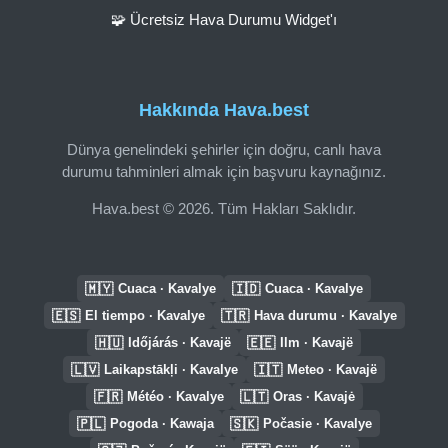
🧩 Ücretsiz Hava Durumu Widget'ı
Hakkında Hava.best
Dünya genelindeki şehirler için doğru, canlı hava
durumu tahminleri almak için başvuru kaynağınız.
Hava.best © 2026. Tüm Hakları Saklıdır.
🇲🇾
🇮🇩
Cuaca · Kavalye
Cuaca · Kavalye
🇪🇸
🇹🇷
El tiempo · Kavalye
Hava durumu · Kavalye
🇭🇺
🇪🇪
Időjárás · Kavajë
Ilm · Kavajë
🇱🇻
🇮🇹
Laikapstākļi · Kavalye
Meteo · Kavajë
🇫🇷
🇱🇹
Météo · Kavalye
Oras · Kavajė
🇵🇱
🇸🇰
Pogoda · Kawaja
Počasie · Kavalye