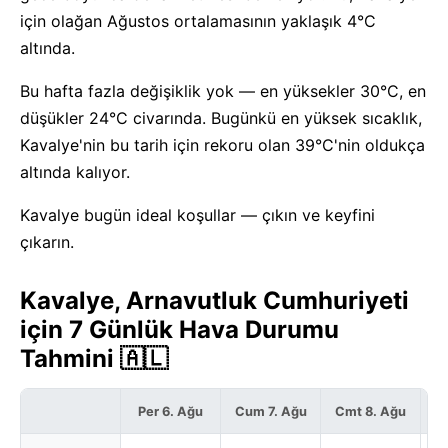
için olağan Ağustos ortalamasının yaklaşık 4°C
altında.
Bu hafta fazla değişiklik yok — en yüksekler 30°C, en
düşükler 24°C civarında. Bugünkü en yüksek sıcaklık,
Kavalye'nin bu tarih için rekoru olan 39°C'nin oldukça
altında kalıyor.
Kavalye bugün ideal koşullar — çıkın ve keyfini
çıkarın.
Kavalye, Arnavutluk Cumhuriyeti
için 7 Günlük Hava Durumu
Tahmini 🇦🇱
Per 6. Ağu
Cum 7. Ağu
Cmt 8. Ağu
P