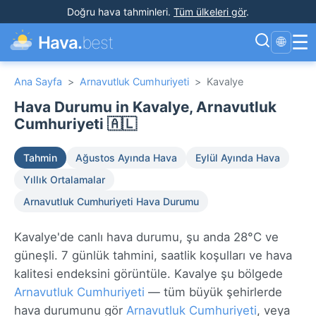
Doğru hava tahminleri
.
Tüm ülkeleri gör
.
☰
Hava.
best
🌐
Ana Sayfa
>
Arnavutluk Cumhuriyeti
>
Kavalye
Hava Durumu in Kavalye, Arnavutluk
Cumhuriyeti 🇦🇱
Tahmin
Ağustos Ayında Hava
Eylül Ayında Hava
Yıllık Ortalamalar
Arnavutluk Cumhuriyeti Hava Durumu
Kavalye'de canlı hava durumu, şu anda 28°C ve
güneşli. 7 günlük tahmini, saatlik koşulları ve hava
kalitesi endeksini görüntüle. Kavalye şu bölgede
Arnavutluk Cumhuriyeti
— tüm büyük şehirlerde
hava durumunu gör
Arnavutluk Cumhuriyeti
, veya