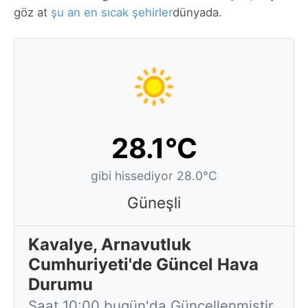
göz at
şu an en sıcak şehirler
dünyada.
28.1°C
gibi hissediyor 28.0°C
Güneşli
Kavalye, Arnavutluk
Cumhuriyeti'de Güncel Hava
Durumu
Saat 10:00 bugün'da Güncellenmiştir