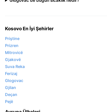
Glogovac'de bugün sıcaklık nedir?
Kosovo En İyi Şehirler
Priştine
Prizren
Mitrovicë
Gjakovë
Suva Reka
Ferizaj
Glogovac
Gjilan
Deçan
Pejë
Avrupa Ülkeleri