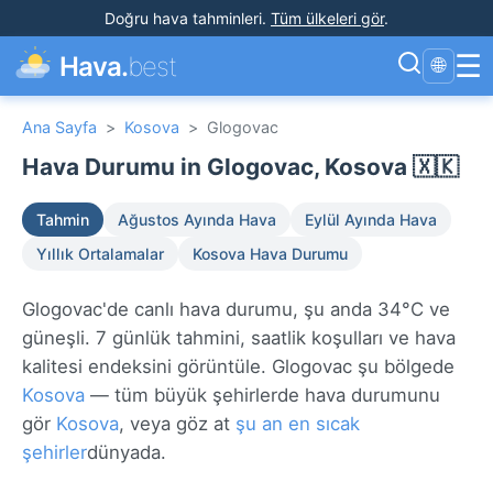
Doğru hava tahminleri
.
Tüm ülkeleri gör
.
☰
Hava.
best
🌐
Ana Sayfa
>
Kosova
>
Glogovac
Hava Durumu in Glogovac, Kosova 🇽🇰
Tahmin
Ağustos Ayında Hava
Eylül Ayında Hava
Yıllık Ortalamalar
Kosova Hava Durumu
Glogovac'de canlı hava durumu, şu anda 34°C ve
güneşli. 7 günlük tahmini, saatlik koşulları ve hava
kalitesi endeksini görüntüle. Glogovac şu bölgede
Kosova
— tüm büyük şehirlerde hava durumunu
gör
Kosova
, veya göz at
şu an en sıcak
şehirler
dünyada.