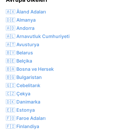
🇦🇽 Åland Adaları
🇩🇪 Almanya
🇦🇩 Andorra
🇦🇱 Arnavutluk Cumhuriyeti
🇦🇹 Avusturya
🇧🇾 Belarus
🇧🇪 Belçika
🇧🇦 Bosna ve Hersek
🇧🇬 Bulgaristan
🇬🇮 Cebelitarık
🇨🇿 Çekya
🇩🇰 Danimarka
🇪🇪 Estonya
🇫🇴 Faroe Adaları
🇫🇮 Finlandiya