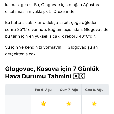
kalması gerek. Bu, Glogovac için olağan Ağustos
ortalamasının yaklaşık 5°C üzerinde.
Bu hafta sıcaklıklar oldukça sabit, çoğu öğleden
sonra 35°C civarında. Bağlam açısından, Glogovac'de
bu tarih için en yüksek sıcaklık rekoru 40°C'dir.
Su için ve kendinizi yormayın — Glogovac şu an
gerçekten sıcak.
Glogovac, Kosova için 7 Günlük
Hava Durumu Tahmini 🇽🇰
Per 6. Ağu
Cum 7. Ağu
Cmt 8. Ağu
P