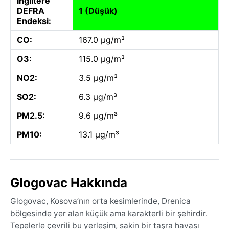
İngiltere
DEFRA
1 (Düşük)
Endeksi:
CO:
167.0 µg/m³
O3:
115.0 µg/m³
NO2:
3.5 µg/m³
SO2:
6.3 µg/m³
PM2.5:
9.6 µg/m³
PM10:
13.1 µg/m³
Glogovac Hakkında
Glogovac, Kosova’nın orta kesimlerinde, Drenica
bölgesinde yer alan küçük ama karakterli bir şehirdir.
Tepelerle çevrili bu yerleşim, sakin bir taşra havası