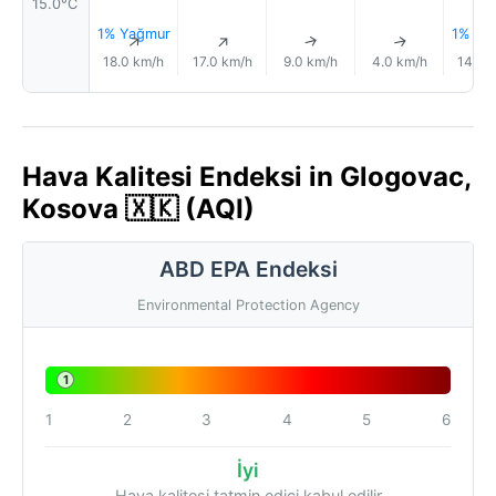
15.0°C
1% Yağmur
1% Ya
↑
↑
↑
↑
18.0 km/h
17.0 km/h
9.0 km/h
4.0 km/h
14.0 
Hava Kalitesi Endeksi in Glogovac,
Kosova 🇽🇰 (AQI)
ABD EPA Endeksi
Environmental Protection Agency
1
1
2
3
4
5
6
İyi
Hava kalitesi tatmin edici kabul edilir