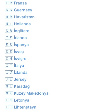
🇫🇷 Fransa
🇬🇬 Guernsey
🇭🇷 Hırvatistan
🇳🇱 Hollanda
🇬🇧 İngiltere
🇮🇪 İrlanda
🇪🇸 İspanya
🇸🇪 İsveç
🇨🇭 İsviçre
🇮🇹 İtalya
🇮🇸 İzlanda
🇯🇪 Jersey
🇲🇪 Karadağ
🇲🇰 Kuzey Makedonya
🇱🇻 Letonya
🇱🇮 Lihtenştayn