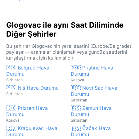
Glogovac ile aynı Saat Diliminde
Diğer Şehirler
Bu şehirler Glogovac'nin yerel saatini (Europe/Belgrade)
paylaşır — aramalar planlamak veya gündüz saatlerini
karşılaştırmak için kullanışlıdır.
🇷🇸 Belgrad Hava
🇽🇰 Priştine Hava
Durumu
Durumu
Sırbistan
Kosova
🇷🇸 Niš Hava Durumu
🇷🇸 Novi Sad Hava
Durumu
Sırbistan
Sırbistan
🇽🇰 Prizren Hava
🇷🇸 Zemun Hava
Durumu
Durumu
Kosova
Sırbistan
🇷🇸 Kragujevac Hava
🇷🇸 Čačak Hava
Durumu
Durumu