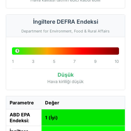
İngiltere DEFRA Endeksi
Department for Environment, Food & Rural Affairs
1
1
3
5
7
9
10
Düşük
Hava kirliliği düşük
Parametre
Değer
ABD EPA
1 (İyi)
Endeksi: