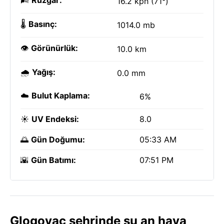
🌬️
Rüzgar:
16.2 kph (71°)
🌡️
Basınç:
1014.0 mb
👁️
Görünürlük:
10.0 km
🌧️
Yağış:
0.0 mm
☁️
Bulut Kaplama:
6%
☀️
UV Endeksi:
8.0
🌅
Gün Doğumu:
05:33 AM
🌇
Gün Batımı:
07:51 PM
Glogovac şehrinde şu an hava