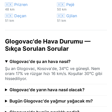
🇽🇰 Prizren
🇽🇰 Pejë
48 km
50 km
🇽🇰 Deçan
🇽🇰 Gjilan
51 km
51 km
Glogovac'de Hava Durumu —
Sıkça Sorulan Sorular
Glogovac'de şu an hava nasıl?
Şu an Glogovac, Kosova'de, 34°C ve güneşli. Nem
oranı 17% ve rüzgar hızı 16 km/s. Koşullar 30°C gibi
hissediliyor.
Glogovac'de yarın hava nasıl olacak?
Bugün Glogovac'de yağmur yağacak mı?