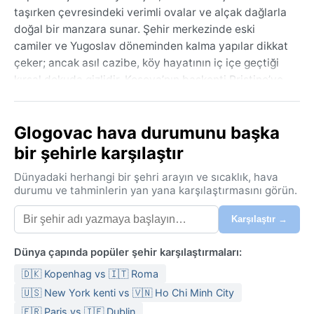
taşırken çevresindeki verimli ovalar ve alçak dağlarla
doğal bir manzara sunar. Şehir merkezinde eski
camiler ve Yugoslav döneminden kalma yapılar dikkat
çeker; ancak asıl cazibe, köy hayatının iç içe geçtiği
kırsal dokuda gizlidir. Kosova’nın başkenti Priştine’ye
yaklaşık 30 kilometre uzaklıkta olması, burayı hem
sakin bir kaçış hem de bölgesel bir durak haline
Glogovac hava durumunu başka
getirir.
bir şehirle karşılaştır
İklim, Köppen sınıflandırmasına göre Dfb, yani ılık yazlı
nemli karasal iklimdir. Kışlar oldukça soğuk ve karlı
Dünyadaki herhangi bir şehri arayın ve sıcaklık, hava
geçer; sıcaklıklar sık sık sıfırın altına düşer, kar örtüsü
durumu ve tahminlerin yan yana karşılaştırmasını görün.
haftalarca kalabilir. Yazlar ise ılık ve nemlidir, gündüz
Karşılaştır →
sıcaklıkları 25°C civarında seyrederken ara sıra
30°C’yi bulabilir. Yağış yıl boyunca düzenli dağılır, en
Dünya çapında popüler şehir karşılaştırmaları:
yağışlı dönem ilkbahar ve sonbahar aylarına denk
gelir. Bu iklimde seyahat ederken kış için kalın mont,
🇩🇰 Kopenhag vs 🇮🇹 Roma
bot ve eldiven, yaz için ise hafif kıyafetler yanında
🇺🇸 New York kenti vs 🇻🇳 Ho Chi Minh City
yağmurluk bulundurmak akıllıca olur; nem oranı yaz
🇫🇷 Paris vs 🇮🇪 Dublin