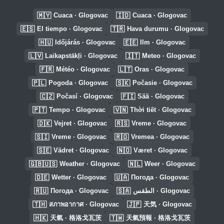
🇲🇾
🇮🇩
Cuaca · Glogovac
Cuaca · Glogovac
🇪🇸
🇹🇷
El tiempo · Glogovac
Hava durumu · Glogovac
🇭🇺
🇪🇪
Időjárás · Glogovac
Ilm · Glogovac
🇱🇻
🇮🇹
Laikapstākļi · Glogovac
Meteo · Glogovac
🇫🇷
🇱🇹
Météo · Glogovac
Oras · Glogovac
🇵🇱
🇸🇰
Pogoda · Glogovac
Počasie · Glogovac
🇨🇿
🇫🇮
Počasí · Glogovac
Sää · Glogovac
🇵🇹
🇻🇳
Tempo · Glogovac
Thời tiết · Glogovac
🇩🇰
🇷🇸
Vejret · Glogovac
Vreme · Glogovac
🇸🇮
🇷🇴
Vreme · Glogovac
Vremea · Glogovac
🇸🇪
🇳🇴
Vädret · Glogovac
Været · Glogovac
🇬🇧🇺🇸
🇳🇱
Weather · Glogovac
Weer · Glogovac
🇩🇪
🇺🇦
Wetter · Glogovac
Погода · Glogovac
🇷🇺
🇸🇦
Погода · Glogovac
الطقس · Glogovac
🇹🇭
🇯🇵
สภาพอากาศ · Glogovac
天気 · Glogovac
🇭🇰
🇹🇼
天氣 · 格洛戈瓦茨
天氣預報 · 格洛戈瓦茨