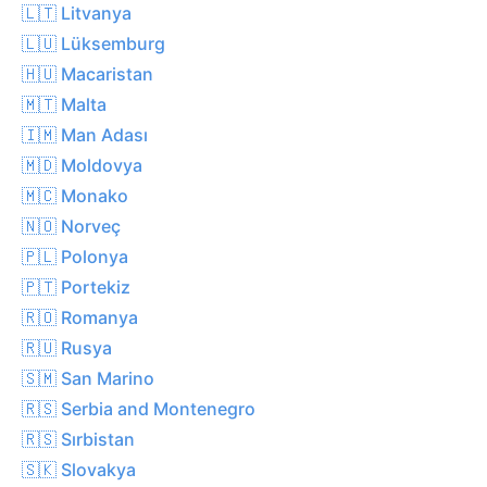
🇱🇹 Litvanya
🇱🇺 Lüksemburg
🇭🇺 Macaristan
🇲🇹 Malta
🇮🇲 Man Adası
🇲🇩 Moldovya
🇲🇨 Monako
🇳🇴 Norveç
🇵🇱 Polonya
🇵🇹 Portekiz
🇷🇴 Romanya
🇷🇺 Rusya
🇸🇲 San Marino
🇷🇸 Serbia and Montenegro
🇷🇸 Sırbistan
🇸🇰 Slovakya