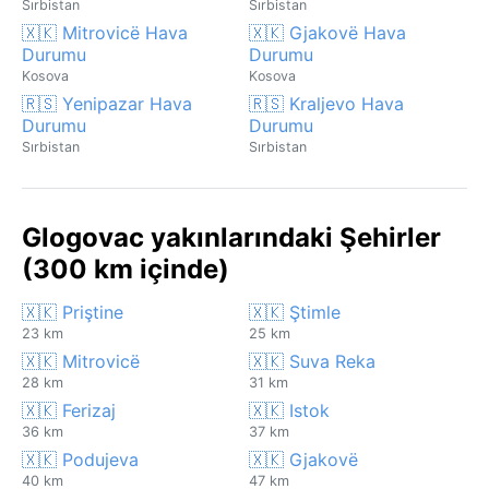
Sırbistan
Sırbistan
🇽🇰 Mitrovicë Hava
🇽🇰 Gjakovë Hava
Durumu
Durumu
Kosova
Kosova
🇷🇸 Yenipazar Hava
🇷🇸 Kraljevo Hava
Durumu
Durumu
Sırbistan
Sırbistan
Glogovac yakınlarındaki Şehirler
(300 km içinde)
🇽🇰 Priştine
🇽🇰 Ştimle
23 km
25 km
🇽🇰 Mitrovicë
🇽🇰 Suva Reka
28 km
31 km
🇽🇰 Ferizaj
🇽🇰 Istok
36 km
37 km
🇽🇰 Podujeva
🇽🇰 Gjakovë
40 km
47 km