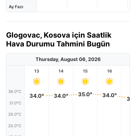
Ay Fazı
Glogovac, Kosova için Saatlik
Hava Durumu Tahmini Bugün
Thursday, August 06, 2026
13
14
15
16
17
36.0°C
35.0°
34.0°
34.0°
34.0°
33.
31.0°C
26.0°C
20.0°C