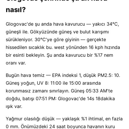
nasıl?
Glogovac'de şu anda hava kavurucu — yakıcı 34°C,
güneşli ile. Gökyüzünde güneş ve bulut karışımı
sürükleniyor. 30°C'ye göre giyinin — gerçekte
hissedilen sıcaklık bu. west yönünden 16 kph hızında
bir esinti bekleyin. Şu anda kavurucu bir %17 nem
oranı var.
Bugün hava temiz — EPA indeksi 1, düşük PM2.5: 10.
Güneş yoğun, UV 8: 11:00 ile 15:00 arasında
korunmasız zamanı sınırlayın. Güneş 05:33 AM'te
doğdu, batışı 07:51 PM: Glogovac'de 14s 18dakika
ışık var.
Yağmur olasılığı düşük — yaklaşık %1 ihtimal, en fazla
0 mm. Önümüzdeki 24 saat boyunca havanın kuru