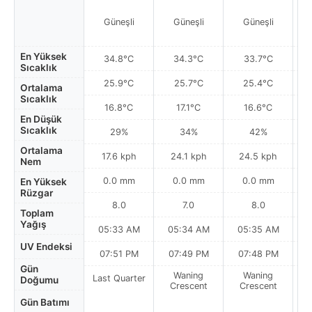
Güneşli
Güneşli
Güneşli
En Yüksek
34.8°C
34.3°C
33.7°C
Sıcaklık
25.9°C
25.7°C
25.4°C
Ortalama
Sıcaklık
16.8°C
17.1°C
16.6°C
En Düşük
Sıcaklık
29%
34%
42%
Ortalama
17.6 kph
24.1 kph
24.5 kph
Nem
0.0 mm
0.0 mm
0.0 mm
En Yüksek
Rüzgar
8.0
7.0
8.0
Toplam
Yağış
05:33 AM
05:34 AM
05:35 AM
0
UV Endeksi
07:51 PM
07:49 PM
07:48 PM
Gün
Waning
Waning
Last Quarter
Doğumu
Crescent
Crescent
Gün Batımı