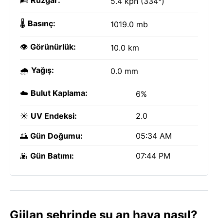
🌬️
Rüzgar:
5.4 kph (334°)
🌡️
Basınç:
1019.0 mb
👁️
Görünürlük:
10.0 km
🌧️
Yağış:
0.0 mm
☁️
Bulut Kaplama:
6%
☀️
UV Endeksi:
2.0
🌅
Gün Doğumu:
05:34 AM
🌇
Gün Batımı:
07:44 PM
Gjilan şehrinde şu an hava nasıl?