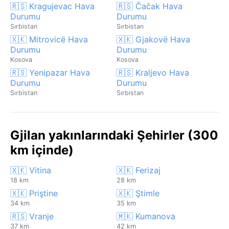
🇷🇸 Kragujevac Hava
🇷🇸 Čačak Hava
Durumu
Durumu
Sırbistan
Sırbistan
🇽🇰 Mitrovicë Hava
🇽🇰 Gjakovë Hava
Durumu
Durumu
Kosova
Kosova
🇷🇸 Yenipazar Hava
🇷🇸 Kraljevo Hava
Durumu
Durumu
Sırbistan
Sırbistan
Gjilan yakınlarındaki Şehirler (300
km içinde)
🇽🇰 Vitina
🇽🇰 Ferizaj
18 km
28 km
🇽🇰 Priştine
🇽🇰 Ştimle
34 km
35 km
🇷🇸 Vranje
🇲🇰 Kumanova
37 km
42 km