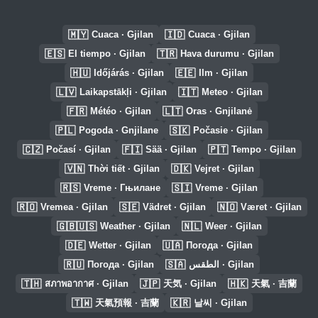
🇲🇾
🇮🇩
Cuaca · Gjilan
Cuaca · Gjilan
🇪🇸
🇹🇷
El tiempo · Gjilan
Hava durumu · Gjilan
🇭🇺
🇪🇪
Időjárás · Gjilan
Ilm · Gjilan
🇱🇻
🇮🇹
Laikapstākļi · Gjilan
Meteo · Gjilan
🇫🇷
🇱🇹
Météo · Gjilan
Oras · Gnjilanė
🇵🇱
🇸🇰
Pogoda · Gnjilane
Počasie · Gjilan
🇨🇿
🇫🇮
🇵🇹
Počasí · Gjilan
Sää · Gjilan
Tempo · Gjilan
🇻🇳
🇩🇰
Thời tiết · Gjilan
Vejret · Gjilan
🇷🇸
🇸🇮
Vreme · Гњилане
Vreme · Gjilan
🇷🇴
🇸🇪
🇳🇴
Vremea · Gjilan
Vädret · Gjilan
Været · Gjilan
🇬🇧🇺🇸
🇳🇱
Weather · Gjilan
Weer · Gjilan
🇩🇪
🇺🇦
Wetter · Gjilan
Погода · Gjilan
🇷🇺
🇸🇦
Погода · Gjilan
الطقس · Gjilan
🇹🇭
🇯🇵
🇭🇰
สภาพอากาศ · Gjilan
天気 · Gjilan
天氣 · 吉蘭
🇹🇼
🇰🇷
天氣預報 · 吉蘭
날씨 · Gjilan