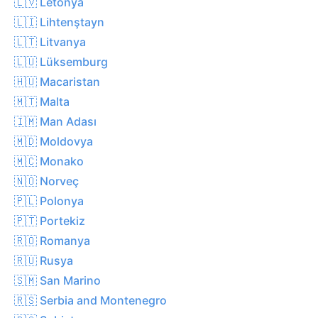
🇱🇻 Letonya
🇱🇮 Lihtenştayn
🇱🇹 Litvanya
🇱🇺 Lüksemburg
🇭🇺 Macaristan
🇲🇹 Malta
🇮🇲 Man Adası
🇲🇩 Moldovya
🇲🇨 Monako
🇳🇴 Norveç
🇵🇱 Polonya
🇵🇹 Portekiz
🇷🇴 Romanya
🇷🇺 Rusya
🇸🇲 San Marino
🇷🇸 Serbia and Montenegro