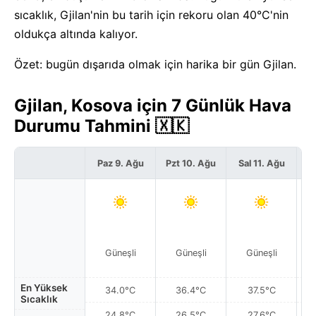
sıcaklık, Gjilan'nin bu tarih için rekoru olan 40°C'nin
oldukça altında kalıyor.
Özet: bugün dışarıda olmak için harika bir gün Gjilan.
Gjilan, Kosova için 7 Günlük Hava
Durumu Tahmini 🇽🇰
Paz 9. Ağu
Pzt 10. Ağu
Sal 11. Ağu
Ça
Güneşli
Güneşli
Güneşli
En Yüksek
34.0°C
36.4°C
37.5°C
Sıcaklık
24.8°C
26.5°C
27.6°C