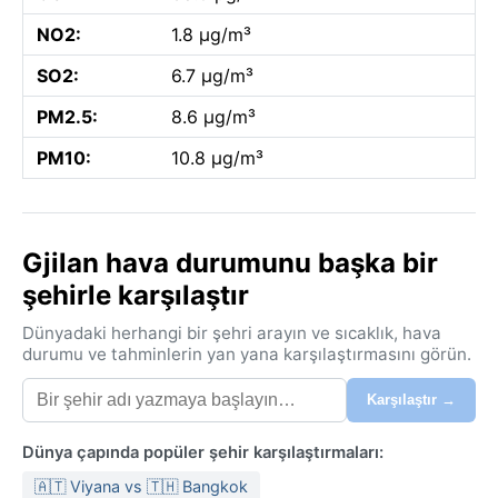
NO2:
1.8 µg/m³
SO2:
6.7 µg/m³
PM2.5:
8.6 µg/m³
PM10:
10.8 µg/m³
Gjilan hava durumunu başka bir
şehirle karşılaştır
Dünyadaki herhangi bir şehri arayın ve sıcaklık, hava
durumu ve tahminlerin yan yana karşılaştırmasını görün.
Karşılaştır →
Dünya çapında popüler şehir karşılaştırmaları:
🇦🇹 Viyana vs 🇹🇭 Bangkok