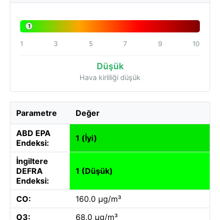
1
1
3
5
7
9
10
Düşük
Hava kirliliği düşük
Parametre
Değer
ABD EPA
1 (İyi)
Endeksi:
İngiltere
DEFRA
1 (Düşük)
Endeksi:
CO:
160.0 µg/m³
O3:
68.0 µg/m³