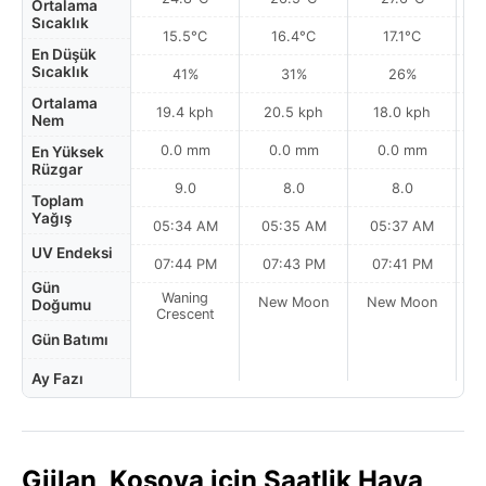
Ortalama
Sıcaklık
15.5°C
16.4°C
17.1°C
En Düşük
Sıcaklık
41%
31%
26%
Ortalama
19.4 kph
20.5 kph
18.0 kph
Nem
0.0 mm
0.0 mm
0.0 mm
En Yüksek
Rüzgar
9.0
8.0
8.0
Toplam
Yağış
05:34 AM
05:35 AM
05:37 AM
0
UV Endeksi
07:44 PM
07:43 PM
07:41 PM
Gün
Waning
New Moon
New Moon
N
Doğumu
Crescent
Gün Batımı
Ay Fazı
Gjilan, Kosova için Saatlik Hava