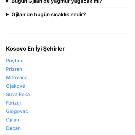
Bugün Gjilan'de yağmur yağacak mı?
Gjilan'de bugün sıcaklık nedir?
Kosovo En İyi Şehirler
Priştine
Prizren
Mitrovicë
Gjakovë
Suva Reka
Ferizaj
Glogovac
Gjilan
Deçan