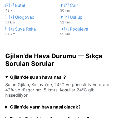
🇲🇰 Butel
🇲🇰 Čair
48 km
50 km
🇽🇰 Glogovac
🇲🇰 Üsküp
51 km
52 km
🇽🇰 Suva Reka
🇽🇰 Podujeva
54 km
55 km
Gjilan'de Hava Durumu — Sıkça
Sorulan Sorular
Gjilan'de şu an hava nasıl?
Şu an Gjilan, Kosova'de, 24°C ve güneşli. Nem oranı
42% ve rüzgar hızı 5 km/s. Koşullar 24°C gibi
hissediliyor.
Gjilan'de yarın hava nasıl olacak?