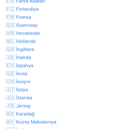
🇫🇴 Faroe Adaları
🇫🇮 Finlandiya
🇫🇷 Fransa
🇬🇬 Guernsey
🇭🇷 Hırvatistan
🇳🇱 Hollanda
🇬🇧 İngiltere
🇮🇪 İrlanda
🇪🇸 İspanya
🇸🇪 İsveç
🇨🇭 İsviçre
🇮🇹 İtalya
🇮🇸 İzlanda
🇯🇪 Jersey
🇲🇪 Karadağ
🇲🇰 Kuzey Makedonya