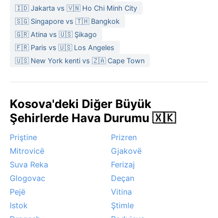
🇮🇩 Jakarta vs 🇻🇳 Ho Chi Minh City
🇸🇬 Singapore vs 🇹🇭 Bangkok
🇬🇷 Atina vs 🇺🇸 Şikago
🇫🇷 Paris vs 🇺🇸 Los Angeles
🇺🇸 New York kenti vs 🇿🇦 Cape Town
Kosova'deki Diğer Büyük
Şehirlerde Hava Durumu 🇽🇰
Priştine
Prizren
Mitrovicë
Gjakovë
Suva Reka
Ferizaj
Glogovac
Deçan
Pejë
Vitina
Istok
Ştimle