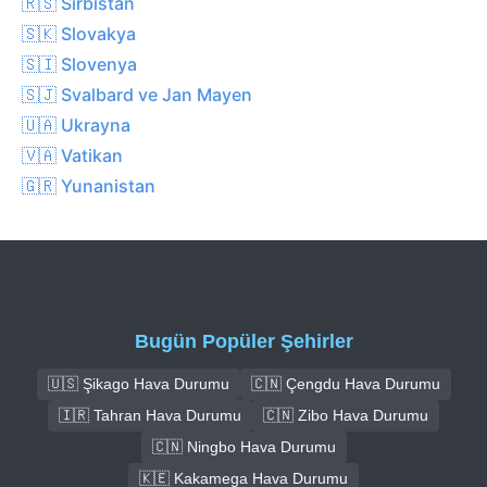
🇷🇸 Sırbistan
🇸🇰 Slovakya
🇸🇮 Slovenya
🇸🇯 Svalbard ve Jan Mayen
🇺🇦 Ukrayna
🇻🇦 Vatikan
🇬🇷 Yunanistan
Bugün Popüler Şehirler
🇺🇸 Şikago Hava Durumu
🇨🇳 Çengdu Hava Durumu
🇮🇷 Tahran Hava Durumu
🇨🇳 Zibo Hava Durumu
🇨🇳 Ningbo Hava Durumu
🇰🇪 Kakamega Hava Durumu