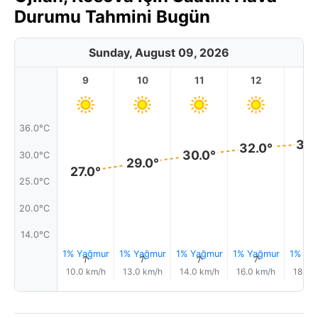
Durumu Tahmini Bugün
Sunday, August 09, 2026
9
10
11
12
1
36.0°C
33.
32.0°
30.0°
30.0°C
29.0°
27.0°
25.0°C
20.0°C
14.0°C
1% Yağmur
1% Yağmur
1% Yağmur
1% Yağmur
1% Ya
↑
↑
↑
↑
10.0 km/h
13.0 km/h
14.0 km/h
16.0 km/h
18.0 