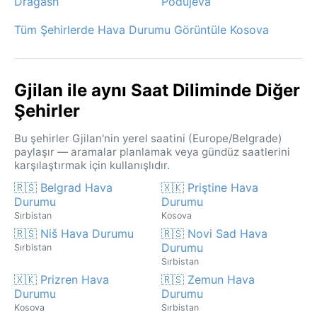
Dragash
Podujeva
Tüm Şehirlerde Hava Durumu Görüntüle Kosova
Gjilan ile aynı Saat Diliminde Diğer
Şehirler
Bu şehirler Gjilan'nin yerel saatini (Europe/Belgrade)
paylaşır — aramalar planlamak veya gündüz saatlerini
karşılaştırmak için kullanışlıdır.
🇷🇸 Belgrad Hava
🇽🇰 Priştine Hava
Durumu
Durumu
Sırbistan
Kosova
🇷🇸 Niš Hava Durumu
🇷🇸 Novi Sad Hava
Durumu
Sırbistan
Sırbistan
🇽🇰 Prizren Hava
🇷🇸 Zemun Hava
Durumu
Durumu
Kosova
Sırbistan