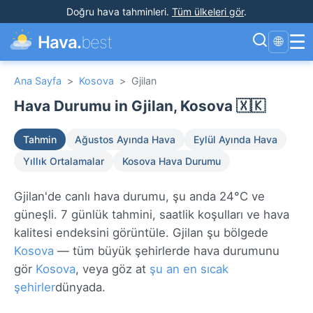
Doğru hava tahminleri
.
Tüm ülkeleri gör
.
☰
Hava.
best
🌐
Ana Sayfa
>
Kosova
>
Gjilan
Hava Durumu in Gjilan, Kosova 🇽🇰
Tahmin
Ağustos Ayında Hava
Eylül Ayında Hava
Yıllık Ortalamalar
Kosova Hava Durumu
Gjilan'de canlı hava durumu, şu anda 24°C ve
güneşli. 7 günlük tahmini, saatlik koşulları ve hava
kalitesi endeksini görüntüle. Gjilan şu bölgede
Kosova
— tüm büyük şehirlerde hava durumunu
gör
Kosova
, veya göz at
şu an en sıcak
şehirler
dünyada.