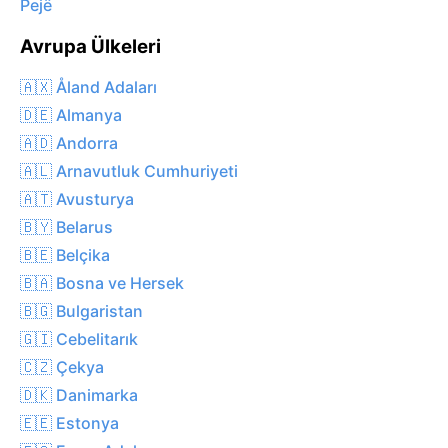
Pejë
Avrupa Ülkeleri
🇦🇽 Åland Adaları
🇩🇪 Almanya
🇦🇩 Andorra
🇦🇱 Arnavutluk Cumhuriyeti
🇦🇹 Avusturya
🇧🇾 Belarus
🇧🇪 Belçika
🇧🇦 Bosna ve Hersek
🇧🇬 Bulgaristan
🇬🇮 Cebelitarık
🇨🇿 Çekya
🇩🇰 Danimarka
🇪🇪 Estonya