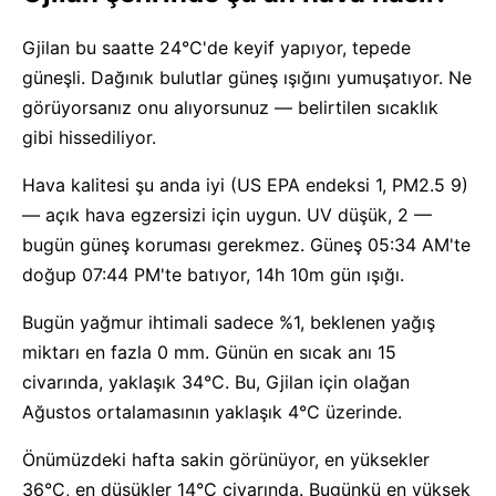
Gjilan bu saatte 24°C'de keyif yapıyor, tepede
güneşli. Dağınık bulutlar güneş ışığını yumuşatıyor. Ne
görüyorsanız onu alıyorsunuz — belirtilen sıcaklık
gibi hissediliyor.
Hava kalitesi şu anda iyi (US EPA endeksi 1, PM2.5 9)
— açık hava egzersizi için uygun. UV düşük, 2 —
bugün güneş koruması gerekmez. Güneş 05:34 AM'te
doğup 07:44 PM'te batıyor, 14h 10m gün ışığı.
Bugün yağmur ihtimali sadece %1, beklenen yağış
miktarı en fazla 0 mm. Günün en sıcak anı 15
civarında, yaklaşık 34°C. Bu, Gjilan için olağan
Ağustos ortalamasının yaklaşık 4°C üzerinde.
Önümüzdeki hafta sakin görünüyor, en yüksekler
36°C, en düşükler 14°C civarında. Bugünkü en yüksek