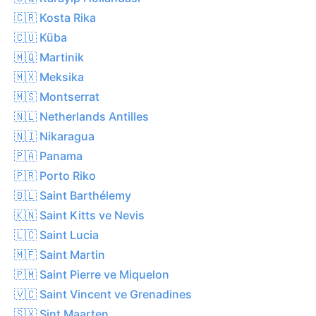
🇨🇷 Kosta Rika
🇨🇺 Küba
🇲🇶 Martinik
🇲🇽 Meksika
🇲🇸 Montserrat
🇳🇱 Netherlands Antilles
🇳🇮 Nikaragua
🇵🇦 Panama
🇵🇷 Porto Riko
🇧🇱 Saint Barthélemy
🇰🇳 Saint Kitts ve Nevis
🇱🇨 Saint Lucia
🇲🇫 Saint Martin
🇵🇲 Saint Pierre ve Miquelon
🇻🇨 Saint Vincent ve Grenadines
🇸🇽 Sint Maarten