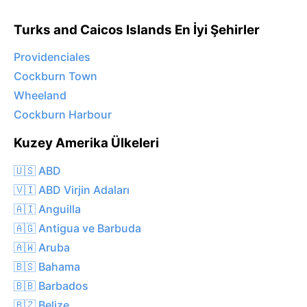
Turks and Caicos Islands En İyi Şehirler
Providenciales
Cockburn Town
Wheeland
Cockburn Harbour
Kuzey Amerika Ülkeleri
🇺🇸 ABD
🇻🇮 ABD Virjin Adaları
🇦🇮 Anguilla
🇦🇬 Antigua ve Barbuda
🇦🇼 Aruba
🇧🇸 Bahama
🇧🇧 Barbados
🇧🇿 Belize