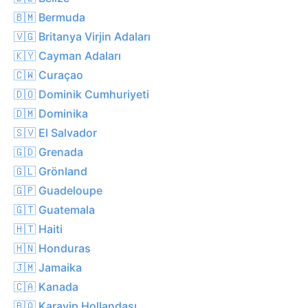
🇧🇲 Bermuda
🇻🇬 Britanya Virjin Adaları
🇰🇾 Cayman Adaları
🇨🇼 Curaçao
🇩🇴 Dominik Cumhuriyeti
🇩🇲 Dominika
🇸🇻 El Salvador
🇬🇩 Grenada
🇬🇱 Grönland
🇬🇵 Guadeloupe
🇬🇹 Guatemala
🇭🇹 Haiti
🇭🇳 Honduras
🇯🇲 Jamaika
🇨🇦 Kanada
🇧🇶 Karayip Hollandası