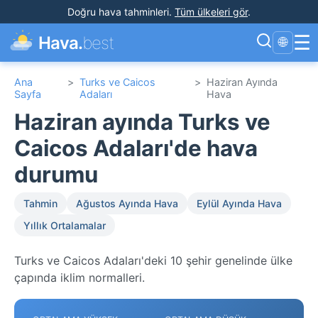
Doğru hava tahminleri
.
Tüm ülkeleri gör
.
☰
Hava.
best
🌐
Ana
>
Turks ve Caicos
>
Haziran Ayında
Sayfa
Adaları
Hava
Haziran ayında Turks ve
Caicos Adaları'de hava
durumu
Tahmin
Ağustos Ayında Hava
Eylül Ayında Hava
Yıllık Ortalamalar
Turks ve Caicos Adaları'deki 10 şehir genelinde ülke
çapında iklim normalleri.