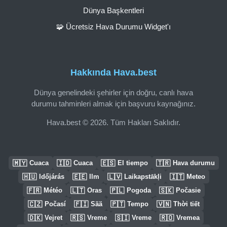
Dünya Başkentleri
🧩 Ücretsiz Hava Durumu Widget'ı
Hakkında Hava.best
Dünya genelindeki şehirler için doğru, canlı hava
durumu tahminleri almak için başvuru kaynağınız.
Hava.best © 2026. Tüm Hakları Saklıdır.
🇲🇾
🇮🇩
🇪🇸
🇹🇷
Cuaca
Cuaca
El tiempo
Hava durumu
🇭🇺
🇪🇪
🇱🇻
🇮🇹
Időjárás
Ilm
Laikapstākļi
Meteo
🇫🇷
🇱🇹
🇵🇱
🇸🇰
Météo
Oras
Pogoda
Počasie
🇨🇿
🇫🇮
🇵🇹
🇻🇳
Počasí
Sää
Tempo
Thời tiết
🇩🇰
🇷🇸
🇸🇮
🇷🇴
Vejret
Vreme
Vreme
Vremea