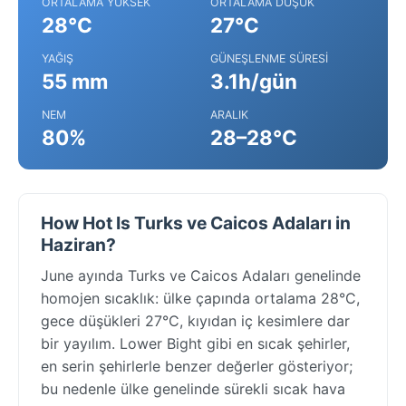
ORTALAMA YÜKSEK
ORTALAMA DÜŞÜK
28°C
27°C
YAĞIŞ
GÜNEŞLENME SÜRESI
55 mm
3.1h/gün
NEM
ARALIK
80%
28–28°C
How Hot Is Turks ve Caicos Adaları in
Haziran?
June ayında Turks ve Caicos Adaları genelinde
homojen sıcaklık: ülke çapında ortalama 28°C,
gece düşükleri 27°C, kıyıdan iç kesimlere dar
bir yayılım. Lower Bight gibi en sıcak şehirler,
en serin şehirlerle benzer değerler gösteriyor;
bu nedenle ülke genelinde sürekli sıcak hava