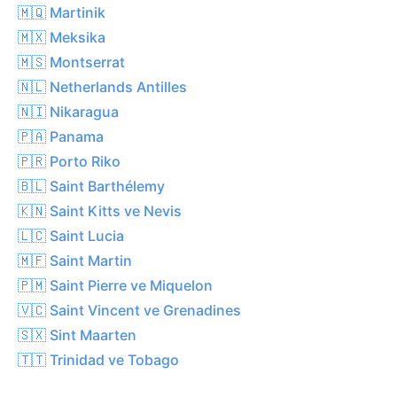
🇲🇶 Martinik
🇲🇽 Meksika
🇲🇸 Montserrat
🇳🇱 Netherlands Antilles
🇳🇮 Nikaragua
🇵🇦 Panama
🇵🇷 Porto Riko
🇧🇱 Saint Barthélemy
🇰🇳 Saint Kitts ve Nevis
🇱🇨 Saint Lucia
🇲🇫 Saint Martin
🇵🇲 Saint Pierre ve Miquelon
🇻🇨 Saint Vincent ve Grenadines
🇸🇽 Sint Maarten
🇹🇹 Trinidad ve Tobago