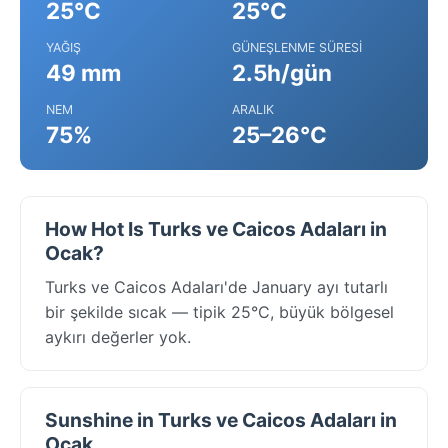
25°C
25°C
YAĞIŞ
GÜNEŞLENME SÜRESI
49 mm
2.5h/gün
NEM
ARALIK
75%
25–26°C
How Hot Is Turks ve Caicos Adaları in
Ocak?
Turks ve Caicos Adaları'de January ayı tutarlı
bir şekilde sıcak — tipik 25°C, büyük bölgesel
aykırı değerler yok.
Sunshine in Turks ve Caicos Adaları in
Ocak