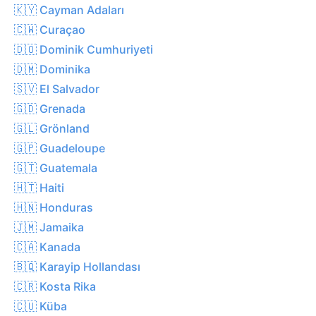
🇰🇾 Cayman Adaları
🇨🇼 Curaçao
🇩🇴 Dominik Cumhuriyeti
🇩🇲 Dominika
🇸🇻 El Salvador
🇬🇩 Grenada
🇬🇱 Grönland
🇬🇵 Guadeloupe
🇬🇹 Guatemala
🇭🇹 Haiti
🇭🇳 Honduras
🇯🇲 Jamaika
🇨🇦 Kanada
🇧🇶 Karayip Hollandası
🇨🇷 Kosta Rika
🇨🇺 Küba