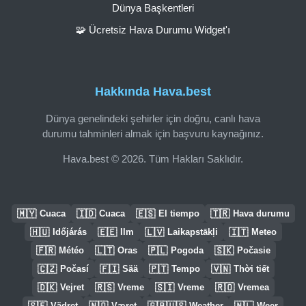
Dünya Başkentleri
🧩 Ücretsiz Hava Durumu Widget'ı
Hakkında Hava.best
Dünya genelindeki şehirler için doğru, canlı hava
durumu tahminleri almak için başvuru kaynağınız.
Hava.best © 2026. Tüm Hakları Saklıdır.
🇲🇾
🇮🇩
🇪🇸
🇹🇷
Cuaca
Cuaca
El tiempo
Hava durumu
🇭🇺
🇪🇪
🇱🇻
🇮🇹
Időjárás
Ilm
Laikapstākļi
Meteo
🇫🇷
🇱🇹
🇵🇱
🇸🇰
Météo
Oras
Pogoda
Počasie
🇨🇿
🇫🇮
🇵🇹
🇻🇳
Počasí
Sää
Tempo
Thời tiết
🇩🇰
🇷🇸
🇸🇮
🇷🇴
Vejret
Vreme
Vreme
Vremea
🇸🇪
🇳🇴
🇬🇧🇺🇸
🇳🇱
Vädret
Været
Weather
Weer