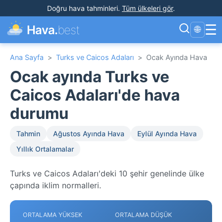
Doğru hava tahminleri
.
Tüm ülkeleri gör
.
☰
Hava.
best
🌐
Ana Sayfa
>
Turks ve Caicos Adaları
>
Ocak Ayında Hava
Ocak ayında Turks ve
Caicos Adaları'de hava
durumu
Tahmin
Ağustos Ayında Hava
Eylül Ayında Hava
Yıllık Ortalamalar
Turks ve Caicos Adaları'deki 10 şehir genelinde ülke
çapında iklim normalleri.
ORTALAMA YÜKSEK
ORTALAMA DÜŞÜK