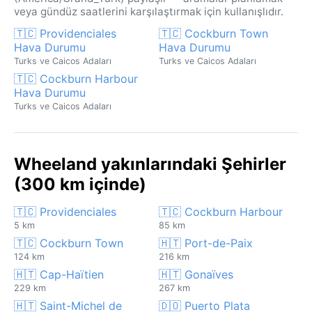
veya gündüz saatlerini karşılaştırmak için kullanışlıdır.
🇹🇨 Providenciales
🇹🇨 Cockburn Town
Hava Durumu
Hava Durumu
Turks ve Caicos Adaları
Turks ve Caicos Adaları
🇹🇨 Cockburn Harbour
Hava Durumu
Turks ve Caicos Adaları
Wheeland yakınlarındaki Şehirler
(300 km içinde)
🇹🇨 Providenciales
🇹🇨 Cockburn Harbour
5 km
85 km
🇹🇨 Cockburn Town
🇭🇹 Port-de-Paix
124 km
216 km
🇭🇹 Cap-Haïtien
🇭🇹 Gonaïves
229 km
267 km
🇭🇹 Saint-Michel de
🇩🇴 Puerto Plata