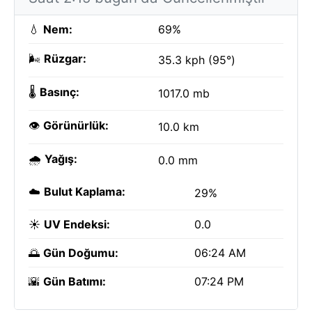
💧
Nem:
69%
🌬️
Rüzgar:
35.3 kph (95°)
🌡️
Basınç:
1017.0 mb
👁️
Görünürlük:
10.0 km
🌧️
Yağış:
0.0 mm
☁️
Bulut Kaplama:
29%
☀️
UV Endeksi:
0.0
🌅
Gün Doğumu:
06:24 AM
🌇
Gün Batımı:
07:24 PM