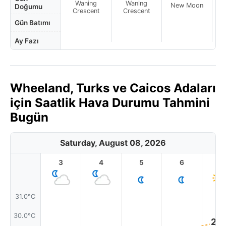
Waning
Waning
New Moon
N
Doğumu
Crescent
Crescent
Gün Batımı
Ay Fazı
Wheeland, Turks ve Caicos Adaları
için Saatlik Hava Durumu Tahmini
Bugün
Saturday, August 08, 2026
3
4
5
6
7
31.0°C
30.0°C
29.