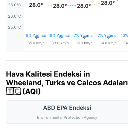
28.0°
28.0°
28.0°
28.0°
28.0°C
26.0°C
25.0°C
8% Yağmur
8% Yağmur
7% Yağmur
7% Yağmur
10% Ya
↑
↑
↑
↑
35.0 km/h
33.0 km/h
35.0 km/h
34.0 km/h
34.0 
Hava Kalitesi Endeksi in
Wheeland, Turks ve Caicos Adaları
🇹🇨 (AQI)
ABD EPA Endeksi
Environmental Protection Agency