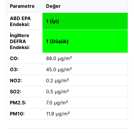
Parametre
Değer
ABD EPA
1 (İyi)
Endeksi:
İngiltere
DEFRA
1 (Düşük)
Endeksi:
CO:
88.0 µg/m³
O3:
45.0 µg/m³
NO2:
0.2 µg/m³
SO2:
0.5 µg/m³
PM2.5:
7.0 µg/m³
PM10:
11.9 µg/m³