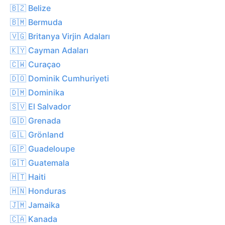
🇧🇿 Belize
🇧🇲 Bermuda
🇻🇬 Britanya Virjin Adaları
🇰🇾 Cayman Adaları
🇨🇼 Curaçao
🇩🇴 Dominik Cumhuriyeti
🇩🇲 Dominika
🇸🇻 El Salvador
🇬🇩 Grenada
🇬🇱 Grönland
🇬🇵 Guadeloupe
🇬🇹 Guatemala
🇭🇹 Haiti
🇭🇳 Honduras
🇯🇲 Jamaika
🇨🇦 Kanada