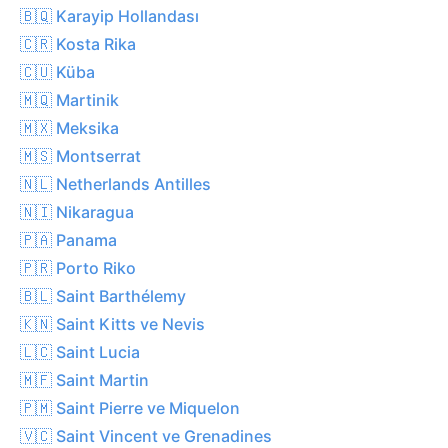
🇧🇶 Karayip Hollandası
🇨🇷 Kosta Rika
🇨🇺 Küba
🇲🇶 Martinik
🇲🇽 Meksika
🇲🇸 Montserrat
🇳🇱 Netherlands Antilles
🇳🇮 Nikaragua
🇵🇦 Panama
🇵🇷 Porto Riko
🇧🇱 Saint Barthélemy
🇰🇳 Saint Kitts ve Nevis
🇱🇨 Saint Lucia
🇲🇫 Saint Martin
🇵🇲 Saint Pierre ve Miquelon
🇻🇨 Saint Vincent ve Grenadines