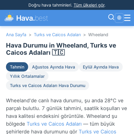
Doğru hava tahminleri
.
Tüm ülkeleri gör
.
☰
Hava.
best
🌐
Ana Sayfa
>
Turks ve Caicos Adaları
>
Wheeland
Hava Durumu in Wheeland, Turks ve
Caicos Adaları 🇹🇨
Tahmin
Ağustos Ayında Hava
Eylül Ayında Hava
Yıllık Ortalamalar
Turks ve Caicos Adaları Hava Durumu
Wheeland'de canlı hava durumu, şu anda 28°C ve
parçalı bulutlu. 7 günlük tahmini, saatlik koşulları ve
hava kalitesi endeksini görüntüle. Wheeland şu
bölgede
Turks ve Caicos Adaları
— tüm büyük
şehirlerde hava durumunu gör
Turks ve Caicos