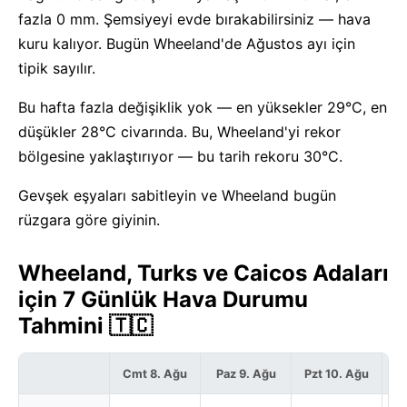
fazla 0 mm. Şemsiyeyi evde bırakabilirsiniz — hava
kuru kalıyor. Bugün Wheeland'de Ağustos ayı için
tipik sayılır.
Bu hafta fazla değişiklik yok — en yüksekler 29°C, en
düşükler 28°C civarında. Bu, Wheeland'yi rekor
bölgesine yaklaştırıyor — bu tarih rekoru 30°C.
Gevşek eşyaları sabitleyin ve Wheeland bugün
rüzgara göre giyinin.
Wheeland, Turks ve Caicos Adaları
için 7 Günlük Hava Durumu
Tahmini 🇹🇨
Cmt 8. Ağu
Paz 9. Ağu
Pzt 10. Ağu
S