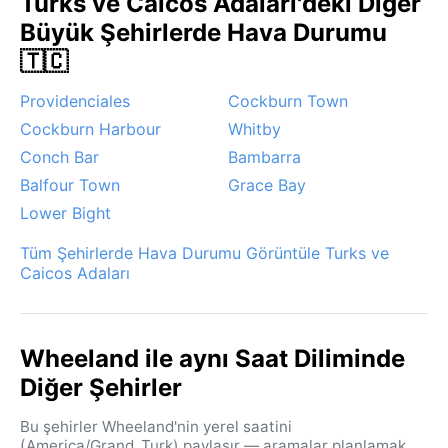
Turks ve Caicos Adaları'deki Diğer
Büyük Şehirlerde Hava Durumu
🇹🇨
Providenciales
Cockburn Town
Cockburn Harbour
Whitby
Conch Bar
Bambarra
Balfour Town
Grace Bay
Lower Bight
Tüm Şehirlerde Hava Durumu Görüntüle Turks ve
Caicos Adaları
Wheeland ile aynı Saat Diliminde
Diğer Şehirler
Bu şehirler Wheeland'nin yerel saatini
(America/Grand_Turk) paylaşır — aramalar planlamak