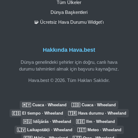
Tüm Ülkeler
Dünya Başkentleri
🧩 Ücretsiz Hava Durumu Widget'ı
Hakkında Hava.best
Dünya genelindeki şehirler için doğru, canlı hava
durumu tahminleri almak için başvuru kaynağınız.
Hava.best © 2026. Tüm Hakları Saklıdır.
🇲🇾
🇮🇩
Cuaca · Wheeland
Cuaca · Wheeland
🇪🇸
🇹🇷
El tiempo · Wheeland
Hava durumu · Wheeland
🇭🇺
🇪🇪
Időjárás · Wheeland
Ilm · Wheeland
🇱🇻
🇮🇹
Laikapstākļi · Wheeland
Meteo · Wheeland