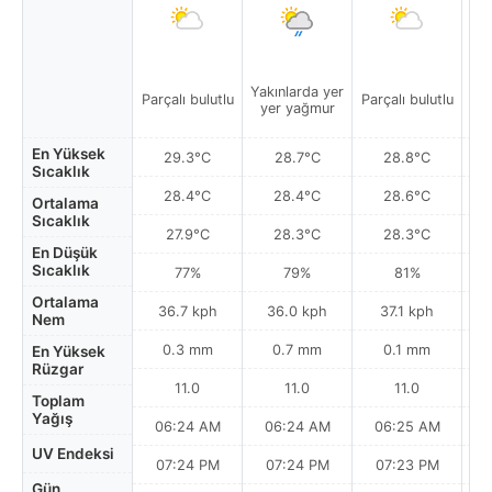
Yakınlarda yer
Parçalı bulutlu
Parçalı bulutlu
Par
yer yağmur
En Yüksek
29.3°C
28.7°C
28.8°C
Sıcaklık
28.4°C
28.4°C
28.6°C
Ortalama
Sıcaklık
27.9°C
28.3°C
28.3°C
En Düşük
Sıcaklık
77%
79%
81%
Ortalama
36.7 kph
36.0 kph
37.1 kph
Nem
0.3 mm
0.7 mm
0.1 mm
En Yüksek
Rüzgar
11.0
11.0
11.0
Toplam
Yağış
06:24 AM
06:24 AM
06:25 AM
0
UV Endeksi
07:24 PM
07:24 PM
07:23 PM
Gün