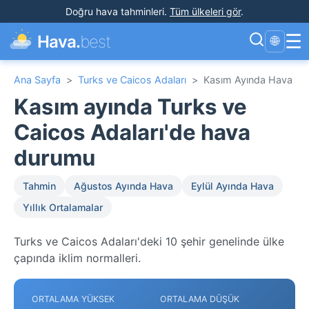
Doğru hava tahminleri
.
Tüm ülkeleri gör
.
☰
Hava.
best
🌐
Ana Sayfa
>
Turks ve Caicos Adaları
>
Kasım Ayında Hava
Kasım ayında Turks ve
Caicos Adaları'de hava
durumu
Tahmin
Ağustos Ayında Hava
Eylül Ayında Hava
Yıllık Ortalamalar
Turks ve Caicos Adaları'deki 10 şehir genelinde ülke
çapında iklim normalleri.
ORTALAMA YÜKSEK
ORTALAMA DÜŞÜK