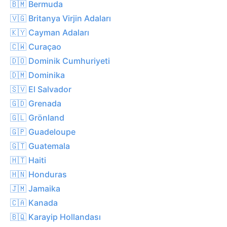
🇧🇲 Bermuda
🇻🇬 Britanya Virjin Adaları
🇰🇾 Cayman Adaları
🇨🇼 Curaçao
🇩🇴 Dominik Cumhuriyeti
🇩🇲 Dominika
🇸🇻 El Salvador
🇬🇩 Grenada
🇬🇱 Grönland
🇬🇵 Guadeloupe
🇬🇹 Guatemala
🇭🇹 Haiti
🇭🇳 Honduras
🇯🇲 Jamaika
🇨🇦 Kanada
🇧🇶 Karayip Hollandası