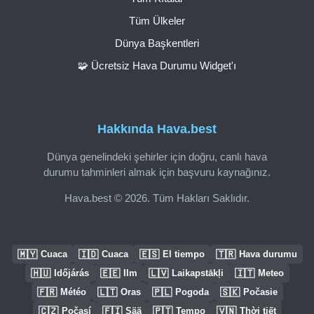
Tüm Ülkeler
Dünya Başkentleri
🧩 Ücretsiz Hava Durumu Widget'ı
Hakkında Hava.best
Dünya genelindeki şehirler için doğru, canlı hava
durumu tahminleri almak için başvuru kaynağınız.
Hava.best © 2026. Tüm Hakları Saklıdır.
🇲🇾
🇮🇩
🇪🇸
🇹🇷
Cuaca
Cuaca
El tiempo
Hava durumu
🇭🇺
🇪🇪
🇱🇻
🇮🇹
Időjárás
Ilm
Laikapstākļi
Meteo
🇫🇷
🇱🇹
🇵🇱
🇸🇰
Météo
Oras
Pogoda
Počasie
🇨🇿
🇫🇮
🇵🇹
🇻🇳
Počasí
Sää
Tempo
Thời tiết