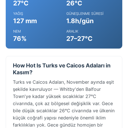
27°C
26°C
YAĞIŞ
GÜNEŞLENME SÜRESI
127 mm
1.8h/gün
NEM
ARALIK
76%
27–27°C
How Hot Is Turks ve Caicos Adaları in
Kasım?
Turks ve Caicos Adaları, November ayında eşit
şekilde kavruluyor — Whitby'den Balfour
Town'ye kadar yüksek sıcaklıklar 27°C
civarında, çok az bölgesel değişiklik var. Gece
bile düşük sıcaklıklar 26°C civarında ve ülkenin
küçük coğrafi yapısı nedeniyle önemli iklim
farklılıkları yok. Gece gündüz homojen bir