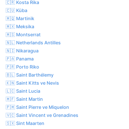
🇨🇷 Kosta Rika
🇨🇺 Küba
🇲🇶 Martinik
🇲🇽 Meksika
🇲🇸 Montserrat
🇳🇱 Netherlands Antilles
🇳🇮 Nikaragua
🇵🇦 Panama
🇵🇷 Porto Riko
🇧🇱 Saint Barthélemy
🇰🇳 Saint Kitts ve Nevis
🇱🇨 Saint Lucia
🇲🇫 Saint Martin
🇵🇲 Saint Pierre ve Miquelon
🇻🇨 Saint Vincent ve Grenadines
🇸🇽 Sint Maarten