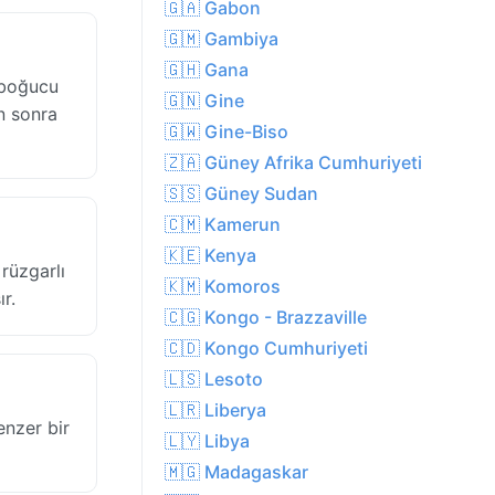
🇬🇦 Gabon
🇬🇲 Gambiya
🇬🇭 Gana
 boğucu
🇬🇳 Gine
n sonra
🇬🇼 Gine-Biso
🇿🇦 Güney Afrika Cumhuriyeti
🇸🇸 Güney Sudan
🇨🇲 Kamerun
🇰🇪 Kenya
rüzgarlı
🇰🇲 Komoros
r.
🇨🇬 Kongo - Brazzaville
🇨🇩 Kongo Cumhuriyeti
🇱🇸 Lesoto
🇱🇷 Liberya
enzer bir
🇱🇾 Libya
🇲🇬 Madagaskar