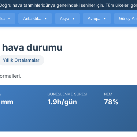
Doğru hava tahminleri
dünya genelindeki şehirler için
.
Tüm ülkeleri gör
ika
Antarktika
Asya
Avrupa
Güney Am
▼
▼
▼
▼
e hava durumu
Yıllık Ortalamalar
ormalleri.
Ş
GÜNEŞLENME SÜRESI
NEM
 mm
1.9h/gün
78%