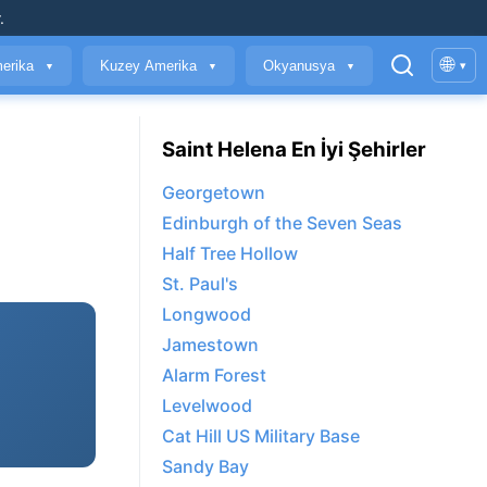
.
🌐
erika
Kuzey Amerika
Okyanusya
▾
▼
▼
▼
Saint Helena En İyi Şehirler
Georgetown
Edinburgh of the Seven Seas
Half Tree Hollow
St. Paul's
Longwood
Jamestown
Alarm Forest
Levelwood
Cat Hill US Military Base
Sandy Bay