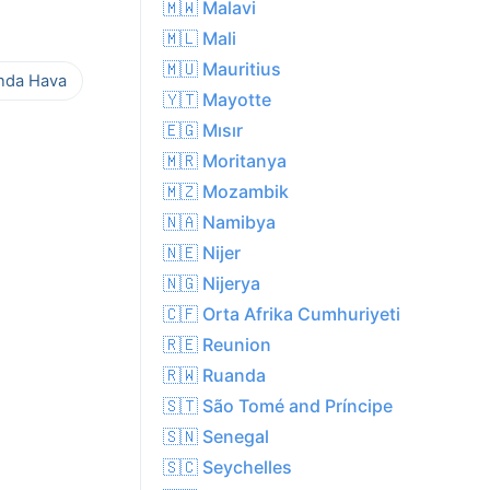
🇲🇼 Malavi
🇲🇱 Mali
🇲🇺 Mauritius
ında Hava
🇾🇹 Mayotte
🇪🇬 Mısır
🇲🇷 Moritanya
🇲🇿 Mozambik
🇳🇦 Namibya
🇳🇪 Nijer
🇳🇬 Nijerya
🇨🇫 Orta Afrika Cumhuriyeti
🇷🇪 Reunion
🇷🇼 Ruanda
🇸🇹 São Tomé and Príncipe
🇸🇳 Senegal
🇸🇨 Seychelles