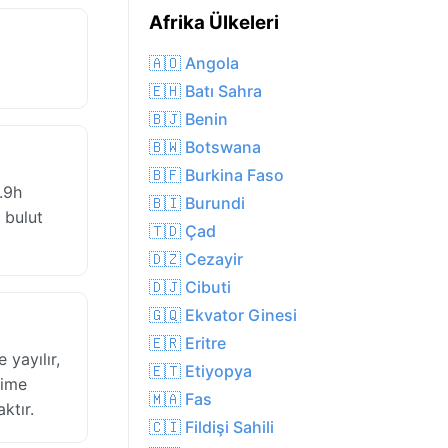
Afrika Ülkeleri
🇦🇴 Angola
🇪🇭 Batı Sahra
🇧🇯 Benin
🇧🇼 Botswana
🇧🇫 Burkina Faso
.9h
🇧🇮 Burundi
 bulut
🇹🇩 Çad
🇩🇿 Cezayir
🇩🇯 Cibuti
🇬🇶 Ekvator Ginesi
🇪🇷 Eritre
yayılır,
🇪🇹 Etiyopya
vime
🇲🇦 Fas
ktır.
🇨🇮 Fildişi Sahili