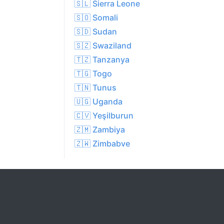
🇸🇱 Sierra Leone
🇸🇴 Somali
🇸🇩 Sudan
🇸🇿 Swaziland
🇹🇿 Tanzanya
🇹🇬 Togo
🇹🇳 Tunus
🇺🇬 Uganda
🇨🇻 Yeşilburun
🇿🇲 Zambiya
🇿🇼 Zimbabve