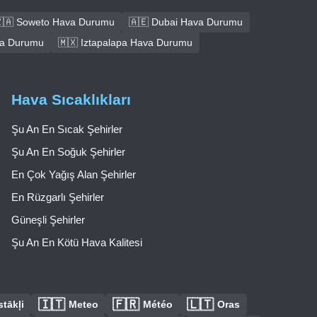
🇦 Soweto Hava Durumu
🇦🇪 Dubai Hava Durumu
ava Durumu
🇲🇽 Iztapalapa Hava Durumu
Hava Sıcaklıkları
Şu An En Sıcak Şehirler
Şu An En Soğuk Şehirler
En Çok Yağış Alan Şehirler
En Rüzgarlı Şehirler
Güneşli Şehirler
Şu An En Kötü Hava Kalitesi
🇮🇹
🇫🇷
🇱🇹
tākļi
Meteo
Météo
Oras