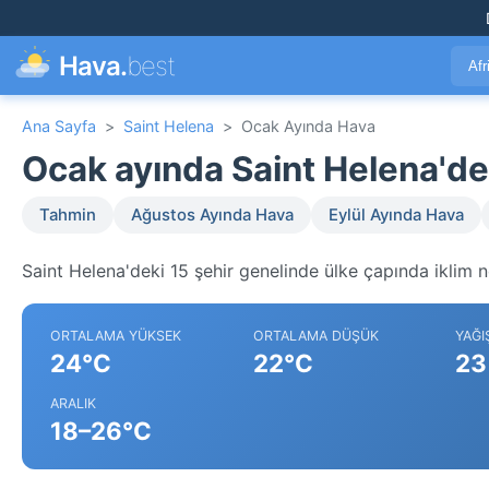
Hava.
best
Afr
Ana Sayfa
>
Saint Helena
>
Ocak Ayında Hava
Ocak ayında Saint Helena'd
Tahmin
Ağustos Ayında Hava
Eylül Ayında Hava
Saint Helena'deki 15 şehir genelinde ülke çapında iklim n
ORTALAMA YÜKSEK
ORTALAMA DÜŞÜK
YAĞI
24°C
22°C
23
ARALIK
18–26°C