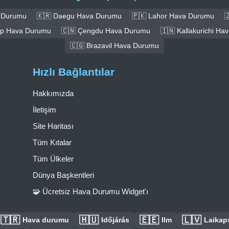
a Durumu
🇰🇷 Daegu Hava Durumu
🇵🇰 Lahor Hava Durumu

ep Hava Durumu
🇨🇳 Çengdu Hava Durumu
🇮🇳 Kallakurichi H
🇨🇬 Brazavil Hava Durumu
Hızlı Bağlantılar
Hakkımızda
İletişim
Site Haritası
Tüm Kıtalar
Tüm Ülkeler
Dünya Başkentleri
🧩 Ücretsiz Hava Durumu Widget'ı
🇹🇷
🇭🇺
🇪🇪
🇱🇻
Hava durumu
Időjárás
Ilm
Laikaps