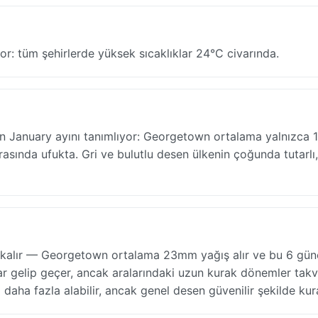
or: tüm şehirlerde yüksek sıcaklıklar 24°C civarında.
'ın January ayını tanımlıyor: Georgetown ortalama yalnızca 1
sında ufukta. Gri ve bulutlu desen ülkenin çoğunda tutarlı,
 kalır — Georgetown ortalama 23mm yağış alır ve bu 6 güne 
ar gelip geçer, ancak aralarındaki uzun kurak dönemler tak
daha fazla alabilir, ancak genel desen güvenilir şekilde kura