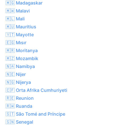
🇲🇬 Madagaskar
🇲🇼 Malavi
🇲🇱 Mali
🇲🇺 Mauritius
🇾🇹 Mayotte
🇪🇬 Mısır
🇲🇷 Moritanya
🇲🇿 Mozambik
🇳🇦 Namibya
🇳🇪 Nijer
🇳🇬 Nijerya
🇨🇫 Orta Afrika Cumhuriyeti
🇷🇪 Reunion
🇷🇼 Ruanda
🇸🇹 São Tomé and Príncipe
🇸🇳 Senegal