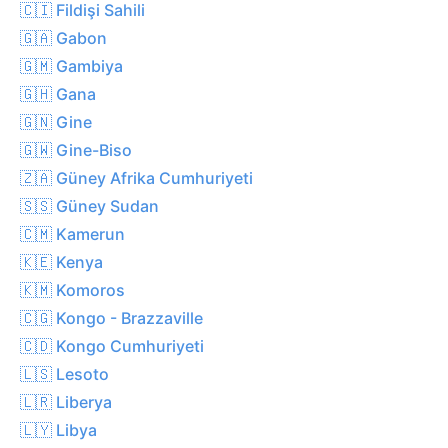
🇨🇮 Fildişi Sahili
🇬🇦 Gabon
🇬🇲 Gambiya
🇬🇭 Gana
🇬🇳 Gine
🇬🇼 Gine-Biso
🇿🇦 Güney Afrika Cumhuriyeti
🇸🇸 Güney Sudan
🇨🇲 Kamerun
🇰🇪 Kenya
🇰🇲 Komoros
🇨🇬 Kongo - Brazzaville
🇨🇩 Kongo Cumhuriyeti
🇱🇸 Lesoto
🇱🇷 Liberya
🇱🇾 Libya