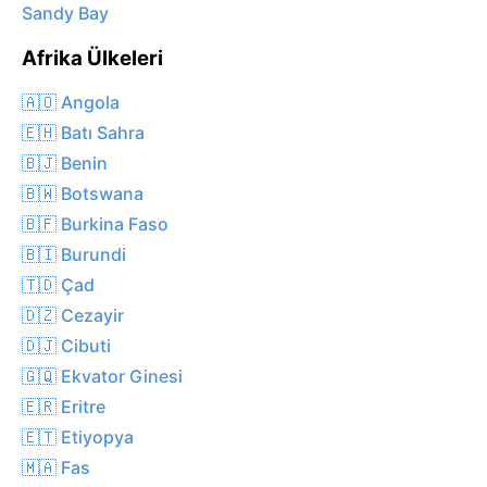
Sandy Bay
Afrika Ülkeleri
🇦🇴 Angola
🇪🇭 Batı Sahra
🇧🇯 Benin
🇧🇼 Botswana
🇧🇫 Burkina Faso
🇧🇮 Burundi
🇹🇩 Çad
🇩🇿 Cezayir
🇩🇯 Cibuti
🇬🇶 Ekvator Ginesi
🇪🇷 Eritre
🇪🇹 Etiyopya
🇲🇦 Fas