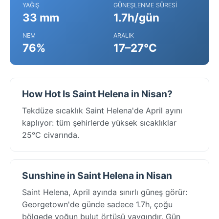
YAĞIŞ
GÜNEŞLENME SÜRESI
33 mm
1.7h/gün
NEM
ARALIK
76%
17–27°C
How Hot Is Saint Helena in Nisan?
Tekdüze sıcaklık Saint Helena'de April ayını
kaplıyor: tüm şehirlerde yüksek sıcaklıklar
25°C civarında.
Sunshine in Saint Helena in Nisan
Saint Helena, April ayında sınırlı güneş görür:
Georgetown'de günde sadece 1.7h, çoğu
bölgede yoğun bulut örtüsü yaygındır. Gün