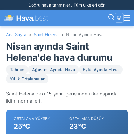
Doğru hava tahminleri
.
Tüm ülkeleri gör
.
☰
Hava.
best
🌐
Ana Sayfa
>
Saint Helena
>
Nisan Ayında Hava
Nisan ayında Saint
Helena'de hava durumu
Tahmin
Ağustos Ayında Hava
Eylül Ayında Hava
Yıllık Ortalamalar
Saint Helena'deki 15 şehir genelinde ülke çapında
iklim normalleri.
ORTALAMA YÜKSEK
ORTALAMA DÜŞÜK
25°C
23°C