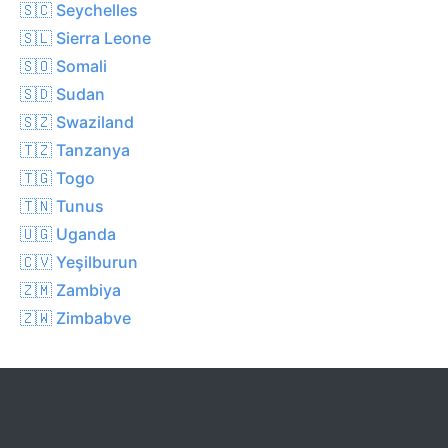
🇸🇨 Seychelles
🇸🇱 Sierra Leone
🇸🇴 Somali
🇸🇩 Sudan
🇸🇿 Swaziland
🇹🇿 Tanzanya
🇹🇬 Togo
🇹🇳 Tunus
🇺🇬 Uganda
🇨🇻 Yeşilburun
🇿🇲 Zambiya
🇿🇼 Zimbabve