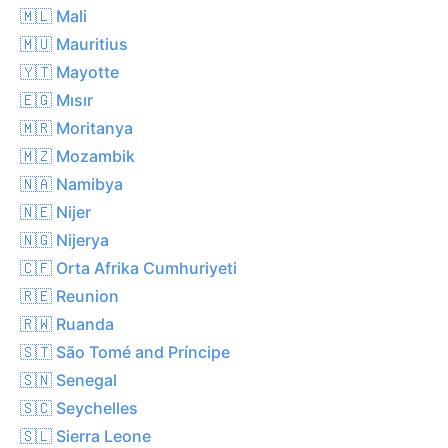
🇲🇱 Mali
🇲🇺 Mauritius
🇾🇹 Mayotte
🇪🇬 Mısır
🇲🇷 Moritanya
🇲🇿 Mozambik
🇳🇦 Namibya
🇳🇪 Nijer
🇳🇬 Nijerya
🇨🇫 Orta Afrika Cumhuriyeti
🇷🇪 Reunion
🇷🇼 Ruanda
🇸🇹 São Tomé and Príncipe
🇸🇳 Senegal
🇸🇨 Seychelles
🇸🇱 Sierra Leone