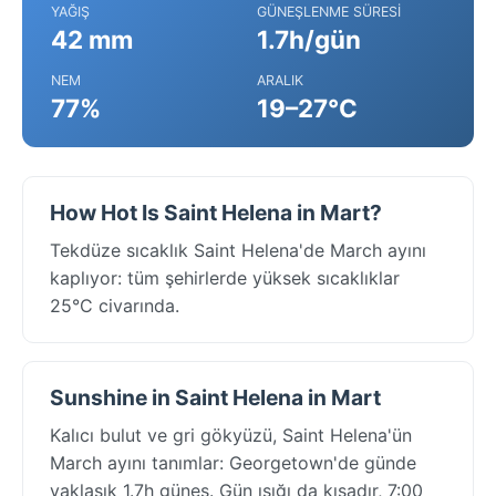
YAĞIŞ
GÜNEŞLENME SÜRESI
42 mm
1.7h/gün
NEM
ARALIK
77%
19–27°C
How Hot Is Saint Helena in Mart?
Tekdüze sıcaklık Saint Helena'de March ayını
kaplıyor: tüm şehirlerde yüksek sıcaklıklar
25°C civarında.
Sunshine in Saint Helena in Mart
Kalıcı bulut ve gri gökyüzü, Saint Helena'ün
March ayını tanımlar: Georgetown'de günde
yaklaşık 1.7h güneş. Gün ışığı da kısadır, 7:00