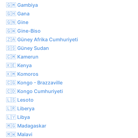
🇬🇲 Gambiya
🇬🇭 Gana
🇬🇳 Gine
🇬🇼 Gine-Biso
🇿🇦 Güney Afrika Cumhuriyeti
🇸🇸 Güney Sudan
🇨🇲 Kamerun
🇰🇪 Kenya
🇰🇲 Komoros
🇨🇬 Kongo - Brazzaville
🇨🇩 Kongo Cumhuriyeti
🇱🇸 Lesoto
🇱🇷 Liberya
🇱🇾 Libya
🇲🇬 Madagaskar
🇲🇼 Malavi