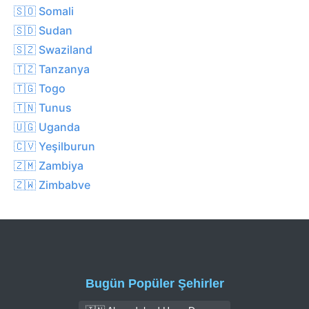
🇸🇴 Somali
🇸🇩 Sudan
🇸🇿 Swaziland
🇹🇿 Tanzanya
🇹🇬 Togo
🇹🇳 Tunus
🇺🇬 Uganda
🇨🇻 Yeşilburun
🇿🇲 Zambiya
🇿🇼 Zimbabve
Bugün Popüler Şehirler