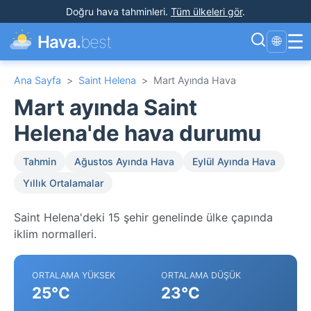
Doğru hava tahminleri
.
Tüm ülkeleri gör
.
☰
Hava.
best
🌐
Ana Sayfa
>
Saint Helena
>
Mart Ayında Hava
Mart ayında Saint
Helena'de hava durumu
Tahmin
Ağustos Ayında Hava
Eylül Ayında Hava
Yıllık Ortalamalar
Saint Helena'deki 15 şehir genelinde ülke çapında
iklim normalleri.
ORTALAMA YÜKSEK
ORTALAMA DÜŞÜK
25°C
23°C