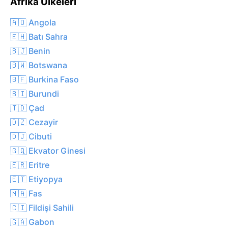
Afrika Ülkeleri
🇦🇴 Angola
🇪🇭 Batı Sahra
🇧🇯 Benin
🇧🇼 Botswana
🇧🇫 Burkina Faso
🇧🇮 Burundi
🇹🇩 Çad
🇩🇿 Cezayir
🇩🇯 Cibuti
🇬🇶 Ekvator Ginesi
🇪🇷 Eritre
🇪🇹 Etiyopya
🇲🇦 Fas
🇨🇮 Fildişi Sahili
🇬🇦 Gabon