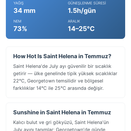
YAĞIŞ
GÜNEŞLENME SÜRESI
34 mm
1.5h/gün
NEM
ARALIK
73%
14–25°C
How Hot Is Saint Helena in Temmuz?
Saint Helena'de July ayı güvenilir bir sıcaklık
getirir — ülke genelinde tipik yüksek sıcaklıklar
22°C, Georgetown temsilidir ve bölgesel
farklılıklar 14°C ile 25°C arasında değişir.
Sunshine in Saint Helena in Temmuz
Kalıcı bulut ve gri gökyüzü, Saint Helena'ün
July ayını tanımlar: Georgetown'de günde