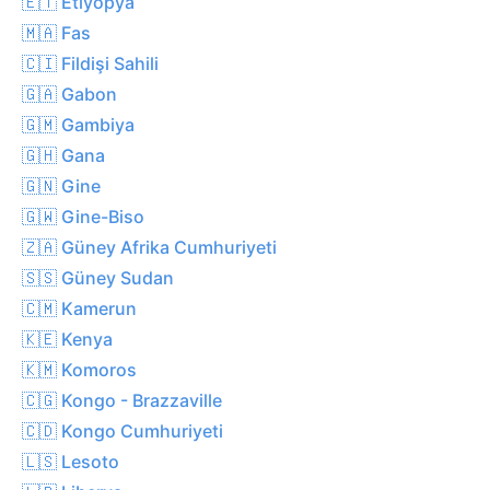
🇪🇹 Etiyopya
🇲🇦 Fas
🇨🇮 Fildişi Sahili
🇬🇦 Gabon
🇬🇲 Gambiya
🇬🇭 Gana
🇬🇳 Gine
🇬🇼 Gine-Biso
🇿🇦 Güney Afrika Cumhuriyeti
🇸🇸 Güney Sudan
🇨🇲 Kamerun
🇰🇪 Kenya
🇰🇲 Komoros
🇨🇬 Kongo - Brazzaville
🇨🇩 Kongo Cumhuriyeti
🇱🇸 Lesoto