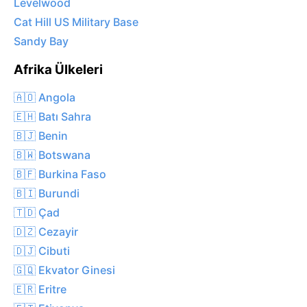
Levelwood
Cat Hill US Military Base
Sandy Bay
Afrika Ülkeleri
🇦🇴 Angola
🇪🇭 Batı Sahra
🇧🇯 Benin
🇧🇼 Botswana
🇧🇫 Burkina Faso
🇧🇮 Burundi
🇹🇩 Çad
🇩🇿 Cezayir
🇩🇯 Cibuti
🇬🇶 Ekvator Ginesi
🇪🇷 Eritre