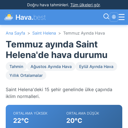
Doğru hava tahminleri
.
Tüm ülkeleri gör
.
☰
Hava.
best
🌐
Ana Sayfa
>
Saint Helena
>
Temmuz Ayında Hava
Temmuz ayında Saint
Helena'de hava durumu
Tahmin
Ağustos Ayında Hava
Eylül Ayında Hava
Yıllık Ortalamalar
Saint Helena'deki 15 şehir genelinde ülke çapında
iklim normalleri.
ORTALAMA YÜKSEK
ORTALAMA DÜŞÜK
22°C
20°C