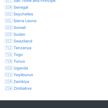
🇸🇹 São Tomé and Príncipe
🇸🇳 Senegal
🇸🇨 Seychelles
🇸🇱 Sierra Leone
🇸🇴 Somali
🇸🇩 Sudan
🇸🇿 Swaziland
🇹🇿 Tanzanya
🇹🇬 Togo
🇹🇳 Tunus
🇺🇬 Uganda
🇨🇻 Yeşilburun
🇿🇲 Zambiya
🇿🇼 Zimbabve