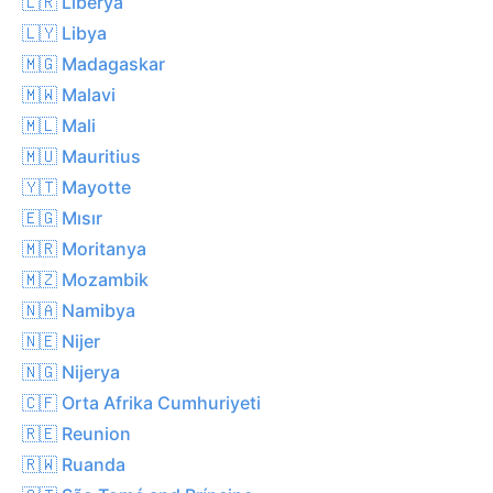
🇱🇷 Liberya
🇱🇾 Libya
🇲🇬 Madagaskar
🇲🇼 Malavi
🇲🇱 Mali
🇲🇺 Mauritius
🇾🇹 Mayotte
🇪🇬 Mısır
🇲🇷 Moritanya
🇲🇿 Mozambik
🇳🇦 Namibya
🇳🇪 Nijer
🇳🇬 Nijerya
🇨🇫 Orta Afrika Cumhuriyeti
🇷🇪 Reunion
🇷🇼 Ruanda