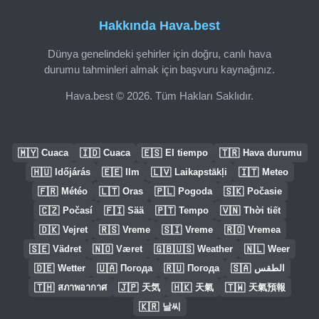
Hakkında Hava.best
Dünya genelindeki şehirler için doğru, canlı hava
durumu tahminleri almak için başvuru kaynağınız.
Hava.best © 2026. Tüm Hakları Saklıdır.
🇲🇾
🇮🇩
🇪🇸
🇹🇷
Cuaca
Cuaca
El tiempo
Hava durumu
🇭🇺
🇪🇪
🇱🇻
🇮🇹
Időjárás
Ilm
Laikapstākļi
Meteo
🇫🇷
🇱🇹
🇵🇱
🇸🇰
Météo
Oras
Pogoda
Počasie
🇨🇿
🇫🇮
🇵🇹
🇻🇳
Počasí
Sää
Tempo
Thời tiết
🇩🇰
🇷🇸
🇸🇮
🇷🇴
Vejret
Vreme
Vreme
Vremea
🇸🇪
🇳🇴
🇬🇧🇺🇸
🇳🇱
Vädret
Været
Weather
Weer
🇩🇪
🇺🇦
🇷🇺
🇸🇦
Wetter
Погода
Погода
الطقس
🇹🇭
🇯🇵
🇭🇰
🇹🇼
สภาพอากาศ
天気
天氣
天氣預報
🇰🇷
날씨