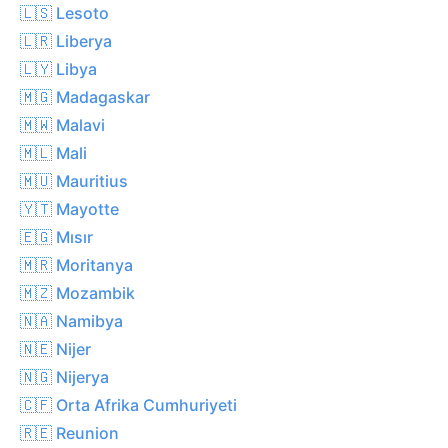
🇱🇸 Lesoto
🇱🇷 Liberya
🇱🇾 Libya
🇲🇬 Madagaskar
🇲🇼 Malavi
🇲🇱 Mali
🇲🇺 Mauritius
🇾🇹 Mayotte
🇪🇬 Mısır
🇲🇷 Moritanya
🇲🇿 Mozambik
🇳🇦 Namibya
🇳🇪 Nijer
🇳🇬 Nijerya
🇨🇫 Orta Afrika Cumhuriyeti
🇷🇪 Reunion