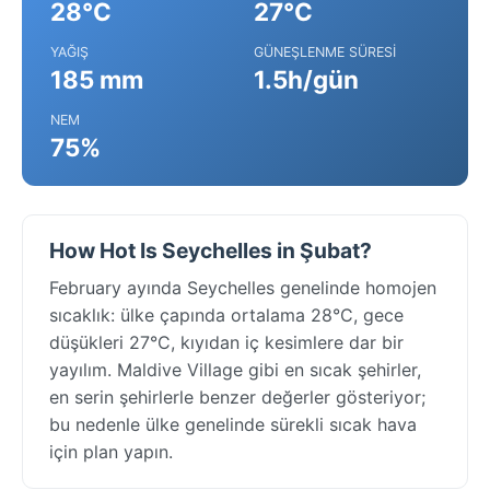
28°C
27°C
YAĞIŞ
GÜNEŞLENME SÜRESI
185 mm
1.5h/gün
NEM
75%
How Hot Is Seychelles in Şubat?
February ayında Seychelles genelinde homojen
sıcaklık: ülke çapında ortalama 28°C, gece
düşükleri 27°C, kıyıdan iç kesimlere dar bir
yayılım. Maldive Village gibi en sıcak şehirler,
en serin şehirlerle benzer değerler gösteriyor;
bu nedenle ülke genelinde sürekli sıcak hava
için plan yapın.