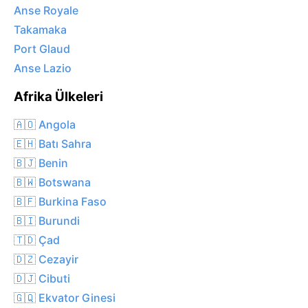
Anse Royale
Takamaka
Port Glaud
Anse Lazio
Afrika Ülkeleri
🇦🇴 Angola
🇪🇭 Batı Sahra
🇧🇯 Benin
🇧🇼 Botswana
🇧🇫 Burkina Faso
🇧🇮 Burundi
🇹🇩 Çad
🇩🇿 Cezayir
🇩🇯 Cibuti
🇬🇶 Ekvator Ginesi