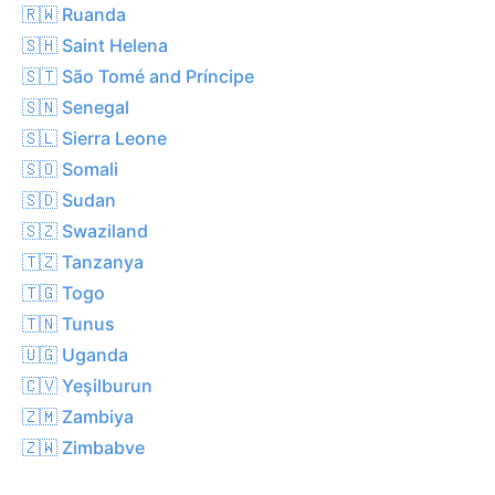
🇷🇼 Ruanda
🇸🇭 Saint Helena
🇸🇹 São Tomé and Príncipe
🇸🇳 Senegal
🇸🇱 Sierra Leone
🇸🇴 Somali
🇸🇩 Sudan
🇸🇿 Swaziland
🇹🇿 Tanzanya
🇹🇬 Togo
🇹🇳 Tunus
🇺🇬 Uganda
🇨🇻 Yeşilburun
🇿🇲 Zambiya
🇿🇼 Zimbabve