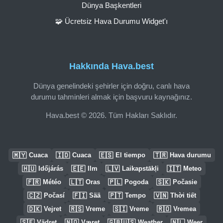
Dünya Başkentleri
🧩 Ücretsiz Hava Durumu Widget'ı
Hakkında Hava.best
Dünya genelindeki şehirler için doğru, canlı hava
durumu tahminleri almak için başvuru kaynağınız.
Hava.best © 2026. Tüm Hakları Saklıdır.
🇲🇾
🇮🇩
🇪🇸
🇹🇷
Cuaca
Cuaca
El tiempo
Hava durumu
🇭🇺
🇪🇪
🇱🇻
🇮🇹
Időjárás
Ilm
Laikapstākļi
Meteo
🇫🇷
🇱🇹
🇵🇱
🇸🇰
Météo
Oras
Pogoda
Počasie
🇨🇿
🇫🇮
🇵🇹
🇻🇳
Počasí
Sää
Tempo
Thời tiết
🇩🇰
🇷🇸
🇸🇮
🇷🇴
Vejret
Vreme
Vreme
Vremea
🇸🇪
🇳🇴
🇬🇧🇺🇸
🇳🇱
Vädret
Været
Weather
Weer