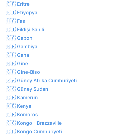
🇪🇷 Eritre
🇪🇹 Etiyopya
🇲🇦 Fas
🇨🇮 Fildişi Sahili
🇬🇦 Gabon
🇬🇲 Gambiya
🇬🇭 Gana
🇬🇳 Gine
🇬🇼 Gine-Biso
🇿🇦 Güney Afrika Cumhuriyeti
🇸🇸 Güney Sudan
🇨🇲 Kamerun
🇰🇪 Kenya
🇰🇲 Komoros
🇨🇬 Kongo - Brazzaville
🇨🇩 Kongo Cumhuriyeti