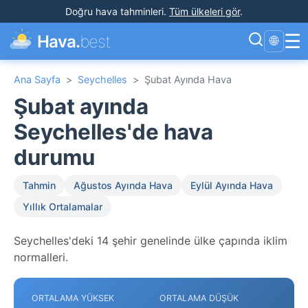
Doğru hava tahminleri
.
Tüm ülkeleri gör
.
☰
Hava.
best
🌐
Ana Sayfa
>
Seychelles
>
Şubat Ayında Hava
Şubat ayında
Seychelles'de hava
durumu
Tahmin
Ağustos Ayında Hava
Eylül Ayında Hava
Yıllık Ortalamalar
Seychelles'deki 14 şehir genelinde ülke çapında iklim
normalleri.
ORTALAMA YÜKSEK
ORTALAMA DÜŞÜK