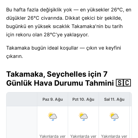
Bu hafta fazla değişiklik yok — en yüksekler 26°C, en
düşükler 26°C civarında. Dikkat çekici bir şekilde,
bugünkü en yüksek sıcaklık Takamaka'nin bu tarih
için rekoru olan 28°C'ye yaklaşıyor.
Takamaka bugün ideal koşullar — çıkın ve keyfini
çıkarın.
Takamaka, Seychelles için 7
Günlük Hava Durumu Tahmini 🇸🇨
Paz 9. Ağu
Pzt 10. Ağu
Sal 11. Ağu
Ça
Yakınlarda yer
Yakınlarda yer
Yakınlarda yer
Yak