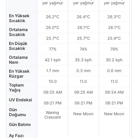
yer yağmur
yer yağmur
yer yağmur
y
En Yüksek
26.2°C
26.4°C
26.3°C
Sıcaklık
26.0°C
26.1°C
26.1°C
Ortalama
Sıcaklık
25.7°C
25.7°C
25.9°C
En Düşük
Sıcaklık
77%
74%
79%
Ortalama
42.1 kph
35.3 kph
30.2 kph
Nem
1.7 mm
0.3 mm
0.6 mm
En Yüksek
Rüzgar
10.0
11.0
11.0
Toplam
Yağış
06:25 AM
06:25 AM
06:24 AM
0
UV Endeksi
06:21 PM
06:21 PM
06:21 PM
Gün
Waning
New Moon
New Moon
N
Doğumu
Crescent
Gün Batımı
Ay Fazı