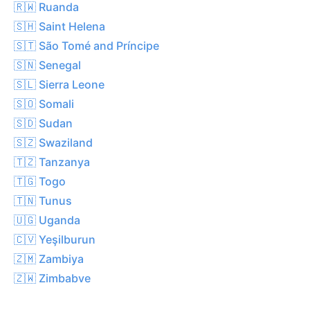
🇷🇼 Ruanda
🇸🇭 Saint Helena
🇸🇹 São Tomé and Príncipe
🇸🇳 Senegal
🇸🇱 Sierra Leone
🇸🇴 Somali
🇸🇩 Sudan
🇸🇿 Swaziland
🇹🇿 Tanzanya
🇹🇬 Togo
🇹🇳 Tunus
🇺🇬 Uganda
🇨🇻 Yeşilburun
🇿🇲 Zambiya
🇿🇼 Zimbabve