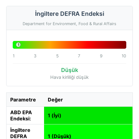
İngiltere DEFRA Endeksi
Department for Environment, Food & Rural Affairs
1
1
3
5
7
9
10
Düşük
Hava kirliliği düşük
Parametre
Değer
ABD EPA
1 (İyi)
Endeksi:
İngiltere
DEFRA
1 (Düşük)