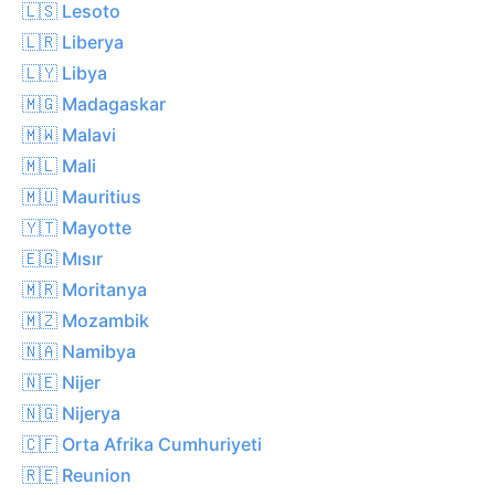
🇱🇸 Lesoto
🇱🇷 Liberya
🇱🇾 Libya
🇲🇬 Madagaskar
🇲🇼 Malavi
🇲🇱 Mali
🇲🇺 Mauritius
🇾🇹 Mayotte
🇪🇬 Mısır
🇲🇷 Moritanya
🇲🇿 Mozambik
🇳🇦 Namibya
🇳🇪 Nijer
🇳🇬 Nijerya
🇨🇫 Orta Afrika Cumhuriyeti
🇷🇪 Reunion