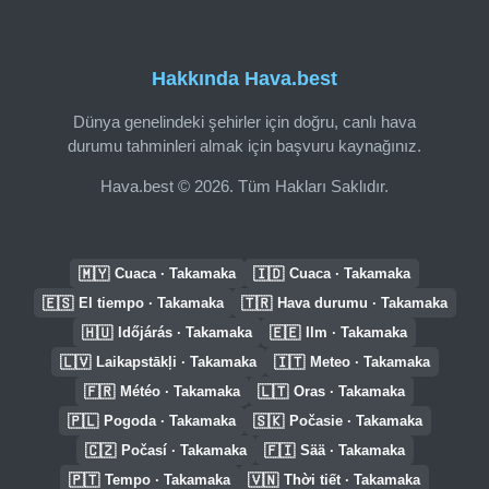
Hakkında Hava.best
Dünya genelindeki şehirler için doğru, canlı hava
durumu tahminleri almak için başvuru kaynağınız.
Hava.best © 2026. Tüm Hakları Saklıdır.
🇲🇾
🇮🇩
Cuaca · Takamaka
Cuaca · Takamaka
🇪🇸
🇹🇷
El tiempo · Takamaka
Hava durumu · Takamaka
🇭🇺
🇪🇪
Időjárás · Takamaka
Ilm · Takamaka
🇱🇻
🇮🇹
Laikapstākļi · Takamaka
Meteo · Takamaka
🇫🇷
🇱🇹
Météo · Takamaka
Oras · Takamaka
🇵🇱
🇸🇰
Pogoda · Takamaka
Počasie · Takamaka
🇨🇿
🇫🇮
Počasí · Takamaka
Sää · Takamaka
🇵🇹
🇻🇳
Tempo · Takamaka
Thời tiết · Takamaka