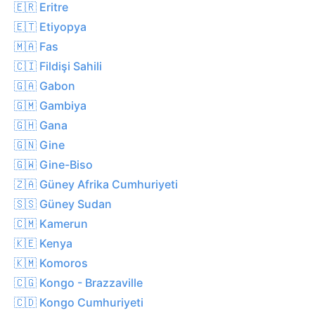
🇪🇷 Eritre
🇪🇹 Etiyopya
🇲🇦 Fas
🇨🇮 Fildişi Sahili
🇬🇦 Gabon
🇬🇲 Gambiya
🇬🇭 Gana
🇬🇳 Gine
🇬🇼 Gine-Biso
🇿🇦 Güney Afrika Cumhuriyeti
🇸🇸 Güney Sudan
🇨🇲 Kamerun
🇰🇪 Kenya
🇰🇲 Komoros
🇨🇬 Kongo - Brazzaville
🇨🇩 Kongo Cumhuriyeti