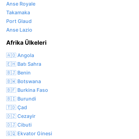
Anse Royale
Takamaka
Port Glaud
Anse Lazio
Afrika Ülkeleri
🇦🇴 Angola
🇪🇭 Batı Sahra
🇧🇯 Benin
🇧🇼 Botswana
🇧🇫 Burkina Faso
🇧🇮 Burundi
🇹🇩 Çad
🇩🇿 Cezayir
🇩🇯 Cibuti
🇬🇶 Ekvator Ginesi