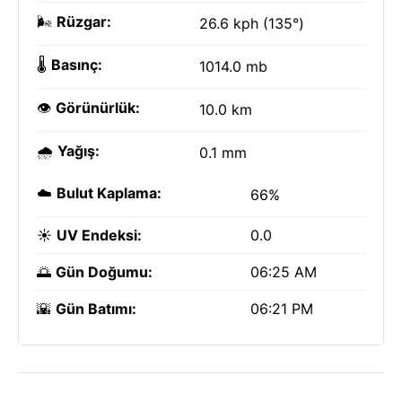
🌬️
Rüzgar:
26.6 kph (135°)
🌡️
Basınç:
1014.0 mb
👁️
Görünürlük:
10.0 km
🌧️
Yağış:
0.1 mm
☁️
Bulut Kaplama:
66%
☀️
UV Endeksi:
0.0
🌅
Gün Doğumu:
06:25 AM
🌇
Gün Batımı:
06:21 PM