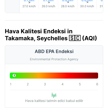
0.1 mm
0.1 mm
0.0 mm
0.0 mm
0.0
↑
↑
↑
↑
27.0 km/h
26.0 km/h
28.0 km/h
30.0 km/h
31.0 
Hava Kalitesi Endeksi in
Takamaka, Seychelles 🇸🇨 (AQI)
ABD EPA Endeksi
Environmental Protection Agency
1
1
2
3
4
5
6
İyi
Hava kalitesi tatmin edici kabul edilir