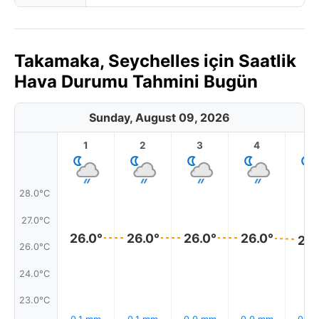
Takamaka, Seychelles için Saatlik
Hava Durumu Tahmini Bugün
Sunday, August 09, 2026
1
2
3
4
5
28.0°C
27.0°C
26.0°
26.0°
26.0°
26.0°
26.
26.0°C
24.0°C
23.0°C