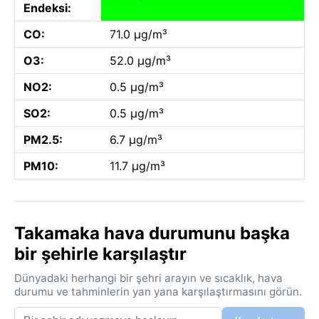
Endeksi:
CO:
71.0 µg/m³
O3:
52.0 µg/m³
NO2:
0.5 µg/m³
SO2:
0.5 µg/m³
PM2.5:
6.7 µg/m³
PM10:
11.7 µg/m³
Takamaka hava durumunu başka
bir şehirle karşılaştır
Dünyadaki herhangi bir şehri arayın ve sıcaklık, hava
durumu ve tahminlerin yan yana karşılaştırmasını görün.