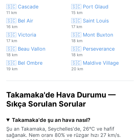
🇸🇨 Cascade
🇸🇨 Port Glaud
11 km
15 km
🇸🇨 Bel Air
🇸🇨 Saint Louis
16 km
17 km
🇸🇨 Victoria
🇸🇨 Mont Buxton
17 km
18 km
🇸🇨 Beau Vallon
🇸🇨 Perseverance
18 km
18 km
🇸🇨 Bel Ombre
🇸🇨 Maldive Village
19 km
20 km
Takamaka'de Hava Durumu —
Sıkça Sorulan Sorular
Takamaka'de şu an hava nasıl?
Şu an Takamaka, Seychelles'de, 26°C ve hafif
sağanak. Nem oranı 80% ve rüzgar hızı 27 km/s.