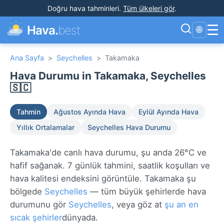
Doğru hava tahminleri
.
Tüm ülkeleri gör
.
☰
Hava.
best
🌐
Ana Sayfa
>
Seychelles
>
Takamaka
Hava Durumu in Takamaka, Seychelles
🇸🇨
Tahmin
Ağustos Ayında Hava
Eylül Ayında Hava
Yıllık Ortalamalar
Seychelles Hava Durumu
Takamaka'de canlı hava durumu, şu anda 26°C ve
hafif sağanak. 7 günlük tahmini, saatlik koşulları ve
hava kalitesi endeksini görüntüle. Takamaka şu
bölgede
Seychelles
— tüm büyük şehirlerde hava
durumunu gör
Seychelles
, veya göz at
şu an en
sıcak şehirler
dünyada.