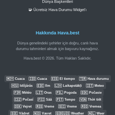
Dünya Başkentleri
🧩 Ücretsiz Hava Durumu Widget'ı
Hakkında Hava.best
Dünya genelindeki şehirler için doğru, canlı hava
durumu tahminleri almak için başvuru kaynağınız.
Hava.best © 2026. Tüm Hakları Saklıdır.
🇲🇾
🇮🇩
🇪🇸
🇹🇷
Cuaca
Cuaca
El tiempo
Hava durumu
🇭🇺
🇪🇪
🇱🇻
🇮🇹
Időjárás
Ilm
Laikapstākļi
Meteo
🇫🇷
🇱🇹
🇵🇱
🇸🇰
Météo
Oras
Pogoda
Počasie
🇨🇿
🇫🇮
🇵🇹
🇻🇳
Počasí
Sää
Tempo
Thời tiết
🇩🇰
🇷🇸
🇸🇮
🇷🇴
Vejret
Vreme
Vreme
Vremea
🇸🇪
🇳🇴
🇬🇧🇺🇸
🇳🇱
Vädret
Været
Weather
Weer