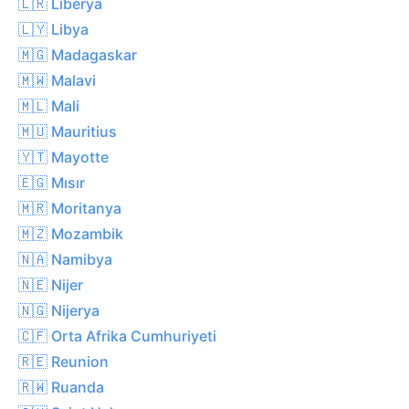
🇱🇷 Liberya
🇱🇾 Libya
🇲🇬 Madagaskar
🇲🇼 Malavi
🇲🇱 Mali
🇲🇺 Mauritius
🇾🇹 Mayotte
🇪🇬 Mısır
🇲🇷 Moritanya
🇲🇿 Mozambik
🇳🇦 Namibya
🇳🇪 Nijer
🇳🇬 Nijerya
🇨🇫 Orta Afrika Cumhuriyeti
🇷🇪 Reunion
🇷🇼 Ruanda