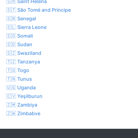
🇸🇭 Saint Helena
🇸🇹 São Tomé and Príncipe
🇸🇳 Senegal
🇸🇱 Sierra Leone
🇸🇴 Somali
🇸🇩 Sudan
🇸🇿 Swaziland
🇹🇿 Tanzanya
🇹🇬 Togo
🇹🇳 Tunus
🇺🇬 Uganda
🇨🇻 Yeşilburun
🇿🇲 Zambiya
🇿🇼 Zimbabve