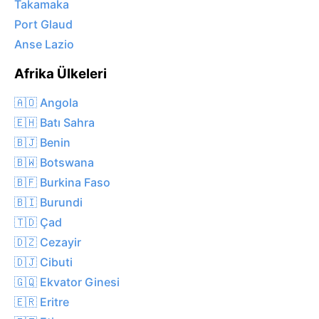
Takamaka
Port Glaud
Anse Lazio
Afrika Ülkeleri
🇦🇴 Angola
🇪🇭 Batı Sahra
🇧🇯 Benin
🇧🇼 Botswana
🇧🇫 Burkina Faso
🇧🇮 Burundi
🇹🇩 Çad
🇩🇿 Cezayir
🇩🇯 Cibuti
🇬🇶 Ekvator Ginesi
🇪🇷 Eritre