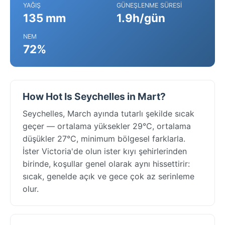
YAĞIŞ
GÜNEŞLENME SÜRESI
135 mm
1.9h/gün
NEM
72%
How Hot Is Seychelles in Mart?
Seychelles, March ayında tutarlı şekilde sıcak
geçer — ortalama yüksekler 29°C, ortalama
düşükler 27°C, minimum bölgesel farklarla.
İster Victoria'de olun ister kıyı şehirlerinden
birinde, koşullar genel olarak aynı hissettirir:
sıcak, genelde açık ve gece çok az serinleme
olur.