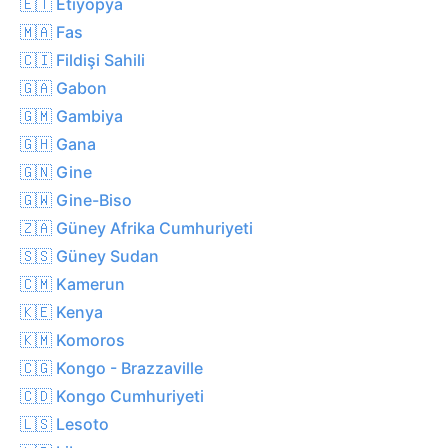
🇪🇹 Etiyopya
🇲🇦 Fas
🇨🇮 Fildişi Sahili
🇬🇦 Gabon
🇬🇲 Gambiya
🇬🇭 Gana
🇬🇳 Gine
🇬🇼 Gine-Biso
🇿🇦 Güney Afrika Cumhuriyeti
🇸🇸 Güney Sudan
🇨🇲 Kamerun
🇰🇪 Kenya
🇰🇲 Komoros
🇨🇬 Kongo - Brazzaville
🇨🇩 Kongo Cumhuriyeti
🇱🇸 Lesoto