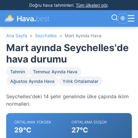
Doğru hava tahminleri
.
Tüm ülkeleri gör
.
☰
Hava.
best
🌐
Ana Sayfa
>
Seychelles
>
Mart Ayında Hava
Mart ayında Seychelles'de
hava durumu
Tahmin
Temmuz Ayında Hava
Ağustos Ayında Hava
Yıllık Ortalamalar
Seychelles'deki 14 şehir genelinde ülke çapında iklim
normalleri.
ORTALAMA YÜKSEK
ORTALAMA DÜŞÜK
29°C
27°C