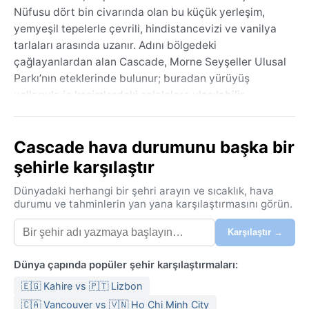
Nüfusu dört bin civarında olan bu küçük yerleşim,
yemyeşil tepelerle çevrili, hindistancevizi ve vanilya
tarlaları arasında uzanır. Adını bölgedeki
çağlayanlardan alan Cascade, Morne Seyşeller Ulusal
Parkı’nın eteklerinde bulunur; buradan yürüyüş
yollarıyla iç kesimlerdeki şelalelere ulaşılabilir.
Hindistan Okyanusu’nun turkuaz suları, beyaz kumlu
plajlar ve bol güneş, Cascade’in dingin atmosferini
Cascade hava durumunu başka bir
tamamlar.
şehirle karşılaştır
Köppen iklim sınıflandırmasına göre Af (tropikal
yağmur ormanı) kategorisinde yer alan Cascade’da yıl
Dünyadaki herhangi bir şehri arayın ve sıcaklık, hava
boyunca sıcaklık 24–30°C arasında sabit kalır. Yaz
durumu ve tahminlerin yan yana karşılaştırmasını görün.
(Aralık–Nisan) daha nemli geçer, yağışlar kısa ama
Karşılaştır →
yoğun sağanaklar halinde düşer; kış (Mayıs–Kasım)
ise daha serin ve kurudur. Bağıl nem yıl boyunca
Dünya çapında popüler şehir karşılaştırmaları:
yüksektir (%75–85), bu yüzden hafif, nefes alan
pamuklu kıyafetler ve yağmurluk vazgeçilmezdir.
🇪🇬 Kahire vs 🇵🇹 Lizbon
Muson rüzgarlarının etkisiyle mayıs ayına doğru
🇨🇦 Vancouver vs 🇻🇳 Ho Chi Minh City