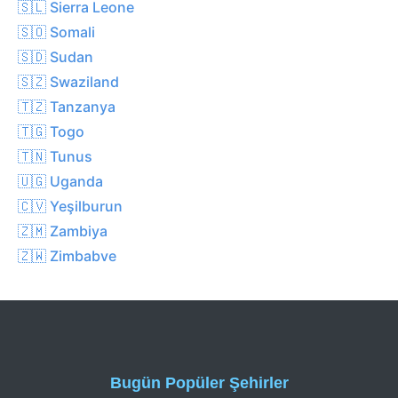
🇸🇱 Sierra Leone
🇸🇴 Somali
🇸🇩 Sudan
🇸🇿 Swaziland
🇹🇿 Tanzanya
🇹🇬 Togo
🇹🇳 Tunus
🇺🇬 Uganda
🇨🇻 Yeşilburun
🇿🇲 Zambiya
🇿🇼 Zimbabve
Bugün Popüler Şehirler