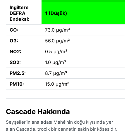
İngiltere
DEFRA
1 (Düşük)
Endeksi:
CO:
73.0 µg/m³
O3:
56.0 µg/m³
NO2:
0.5 µg/m³
SO2:
1.0 µg/m³
PM2.5:
8.7 µg/m³
PM10:
15.0 µg/m³
Cascade Hakkında
Seyşeller’in ana adası Mahé’nin doğu kıyısında yer
alan Cascade, tropik bir cennetin sakin bir köşesidir.