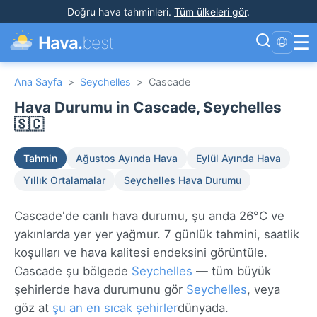
Doğru hava tahminleri
.
Tüm ülkeleri gör
.
☰
Hava.
best
🌐
Ana Sayfa
>
Seychelles
>
Cascade
Hava Durumu in Cascade, Seychelles
🇸🇨
Tahmin
Ağustos Ayında Hava
Eylül Ayında Hava
Yıllık Ortalamalar
Seychelles Hava Durumu
Cascade'de canlı hava durumu, şu anda 26°C ve
yakınlarda yer yer yağmur. 7 günlük tahmini, saatlik
koşulları ve hava kalitesi endeksini görüntüle.
Cascade şu bölgede
Seychelles
— tüm büyük
şehirlerde hava durumunu gör
Seychelles
, veya
göz at
şu an en sıcak şehirler
dünyada.