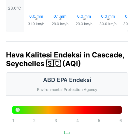
23.0°C
0.0 mm
0.1 mm
0.0 mm
0.0 mm
0.0
↑
↑
↑
↑
31.0 km/h
29.0 km/h
29.0 km/h
30.0 km/h
30.0 
Hava Kalitesi Endeksi in Cascade,
Seychelles 🇸🇨 (AQI)
ABD EPA Endeksi
Environmental Protection Agency
1
1
2
3
4
5
6