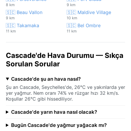
8 km
9 km
🇸🇨 Beau Vallon
🇸🇨 Maldive Village
9 km
10 km
🇸🇨 Takamaka
🇸🇨 Bel Ombre
11 km
11 km
Cascade'de Hava Durumu — Sıkça
Sorulan Sorular
Cascade'de şu an hava nasıl?
Şu an Cascade, Seychelles'de, 26°C ve yakınlarda yer
yer yağmur. Nem oranı 74% ve rüzgar hızı 32 km/s.
Koşullar 26°C gibi hissediliyor.
Cascade'de yarın hava nasıl olacak?
Bugün Cascade'de yağmur yağacak mı?