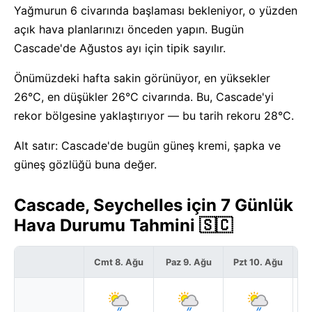
Yağmurun 6 civarında başlaması bekleniyor, o yüzden
açık hava planlarınızı önceden yapın. Bugün
Cascade'de Ağustos ayı için tipik sayılır.
Önümüzdeki hafta sakin görünüyor, en yüksekler
26°C, en düşükler 26°C civarında. Bu, Cascade'yi
rekor bölgesine yaklaştırıyor — bu tarih rekoru 28°C.
Alt satır: Cascade'de bugün güneş kremi, şapka ve
güneş gözlüğü buna değer.
Cascade, Seychelles için 7 Günlük
Hava Durumu Tahmini 🇸🇨
Cmt 8. Ağu
Paz 9. Ağu
Pzt 10. Ağu
S