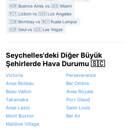
yağışlar azalır, ancak kısa süreli sağanaklar her an
🇦🇷 Buenos Aires vs 🇺🇸 Miami
beklenebilir.
🇵🇹 Lizbon vs 🇺🇸 Los Angeles
Seyahat için en uygun dönem Mayıs–Ekim arasıdır; bu
🇮🇳 Bombay vs 🇲🇾 Kuala Lumpur
aylarda daha az yağış, daha düşük nem ve denizden
🇰🇷 Seul vs 🇺🇸 Las Vegas
gelen ferahlatıcı alize rüzgarları hissedilir. Cascade,
tropikal siklon kuşağının dışında kalsa da ara sıra
kuvvetli rüzgarlar ve şiddetli yağışlar getiren alçak
Seychelles'deki Diğer Büyük
basınç sistemlerinden etkilenebilir. Kış aylarında
sabah sisleri tepeleri sarar, ancak öğlene doğru
Şehirlerde Hava Durumu 🇸🇨
dağılır. Tropikal iklimin ritmine uyum sağlayan bu
Victoria
Perseverance
küçük cennet, yıl boyu yeşil kalır.
Anse Boileau
Bel Ombre
Beau Vallon
Anse Royale
Takamaka
Port Glaud
Anse Lazio
Saint Louis
Mont Buxton
Bel Air
Maldive Village