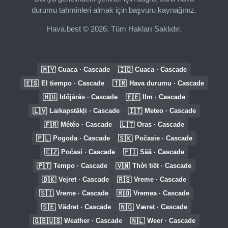
durumu tahminleri almak için başvuru kaynağınız.
Hava.best © 2026. Tüm Hakları Saklıdır.
🇲🇾
🇮🇩
Cuaca · Cascade
Cuaca · Cascade
🇪🇸
🇹🇷
El tiempo · Cascade
Hava durumu · Cascade
🇭🇺
🇪🇪
Időjárás · Cascade
Ilm · Cascade
🇱🇻
🇮🇹
Laikapstākļi · Cascade
Meteo · Cascade
🇫🇷
🇱🇹
Météo · Cascade
Oras · Cascade
🇵🇱
🇸🇰
Pogoda · Cascade
Počasie · Cascade
🇨🇿
🇫🇮
Počasí · Cascade
Sää · Cascade
🇵🇹
🇻🇳
Tempo · Cascade
Thời tiết · Cascade
🇩🇰
🇷🇸
Vejret · Cascade
Vreme · Cascade
🇸🇮
🇷🇴
Vreme · Cascade
Vremea · Cascade
🇸🇪
🇳🇴
Vädret · Cascade
Været · Cascade
🇬🇧🇺🇸
🇳🇱
Weather · Cascade
Weer · Cascade