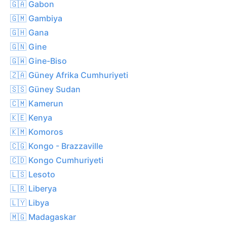
🇬🇦 Gabon
🇬🇲 Gambiya
🇬🇭 Gana
🇬🇳 Gine
🇬🇼 Gine-Biso
🇿🇦 Güney Afrika Cumhuriyeti
🇸🇸 Güney Sudan
🇨🇲 Kamerun
🇰🇪 Kenya
🇰🇲 Komoros
🇨🇬 Kongo - Brazzaville
🇨🇩 Kongo Cumhuriyeti
🇱🇸 Lesoto
🇱🇷 Liberya
🇱🇾 Libya
🇲🇬 Madagaskar