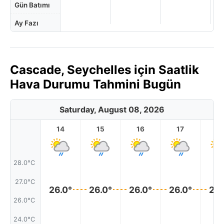
Gün Batımı
Ay Fazı
Cascade, Seychelles için Saatlik
Hava Durumu Tahmini Bugün
Saturday, August 08, 2026
14
15
16
17
1
28.0°C
27.0°C
26.0°
26.0°
26.0°
26.0°
26.
26.0°C
24.0°C