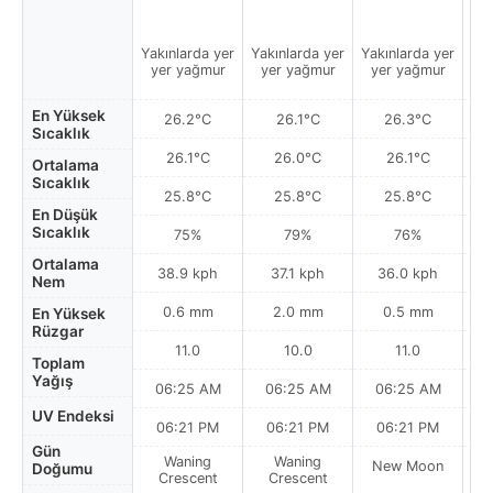
Yakınlarda yer
Yakınlarda yer
Yakınlarda yer
Yak
yer yağmur
yer yağmur
yer yağmur
y
En Yüksek
26.2°C
26.1°C
26.3°C
Sıcaklık
26.1°C
26.0°C
26.1°C
Ortalama
Sıcaklık
25.8°C
25.8°C
25.8°C
En Düşük
Sıcaklık
75%
79%
76%
Ortalama
38.9 kph
37.1 kph
36.0 kph
Nem
0.6 mm
2.0 mm
0.5 mm
En Yüksek
Rüzgar
11.0
10.0
11.0
Toplam
Yağış
06:25 AM
06:25 AM
06:25 AM
0
UV Endeksi
06:21 PM
06:21 PM
06:21 PM
Gün
Waning
Waning
New Moon
N
Doğumu
Crescent
Crescent