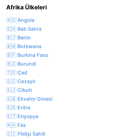
Afrika Ülkeleri
🇦🇴 Angola
🇪🇭 Batı Sahra
🇧🇯 Benin
🇧🇼 Botswana
🇧🇫 Burkina Faso
🇧🇮 Burundi
🇹🇩 Çad
🇩🇿 Cezayir
🇩🇯 Cibuti
🇬🇶 Ekvator Ginesi
🇪🇷 Eritre
🇪🇹 Etiyopya
🇲🇦 Fas
🇨🇮 Fildişi Sahili