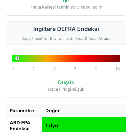
İyi
Hava kalitesi tatmin edici kabul edilir
İngiltere DEFRA Endeksi
Department for Environment, Food & Rural Affairs
1
1
3
5
7
9
10
Düşük
Hava kirliliği düşük
Parametre
Değer
ABD EPA
1 (İyi)
Endeksi: