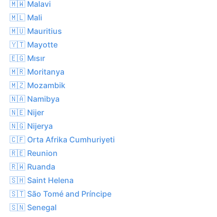
🇲🇼 Malavi
🇲🇱 Mali
🇲🇺 Mauritius
🇾🇹 Mayotte
🇪🇬 Mısır
🇲🇷 Moritanya
🇲🇿 Mozambik
🇳🇦 Namibya
🇳🇪 Nijer
🇳🇬 Nijerya
🇨🇫 Orta Afrika Cumhuriyeti
🇷🇪 Reunion
🇷🇼 Ruanda
🇸🇭 Saint Helena
🇸🇹 São Tomé and Príncipe
🇸🇳 Senegal