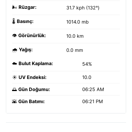
🌬️
Rüzgar:
31.7 kph (132°)
🌡️
Basınç:
1014.0 mb
👁️
Görünürlük:
10.0 km
🌧️
Yağış:
0.0 mm
☁️
Bulut Kaplama:
54%
☀️
UV Endeksi:
10.0
🌅
Gün Doğumu:
06:25 AM
🌇
Gün Batımı:
06:21 PM