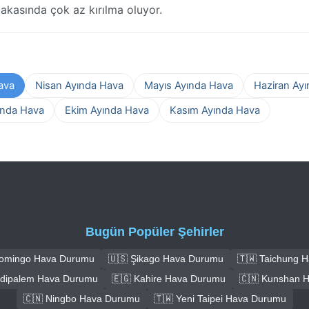
abakasında çok az kırılma oluyor.
ava
Nisan Ayında Hava
Mayıs Ayında Hava
Haziran Ay
ında Hava
Ekim Ayında Hava
Kasım Ayında Hava
Bugün Popüler Şehirler
Domingo Hava Durumu
🇺🇸 Şikago Hava Durumu
🇹🇼 Taichung 
ūdipalem Hava Durumu
🇪🇬 Kahire Hava Durumu
🇨🇳 Kunshan 
🇨🇳 Ningbo Hava Durumu
🇹🇼 Yeni Taipei Hava Durumu