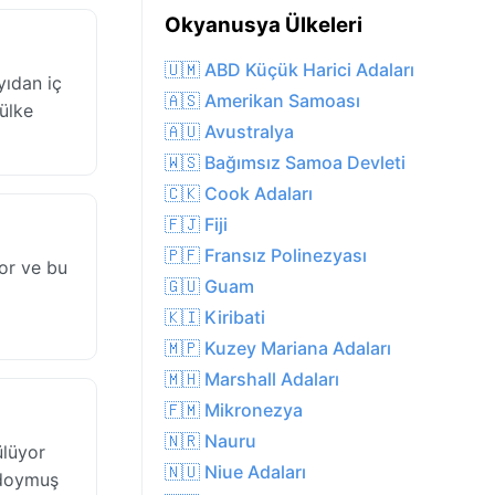
Okyanusya Ülkeleri
🇺🇲 ABD Küçük Harici Adaları
yıdan iç
🇦🇸 Amerikan Samoası
 ülke
🇦🇺 Avustralya
🇼🇸 Bağımsız Samoa Devleti
🇨🇰 Cook Adaları
🇫🇯 Fiji
🇵🇫 Fransız Polinezyası
or ve bu
🇬🇺 Guam
🇰🇮 Kiribati
🇲🇵 Kuzey Mariana Adaları
🇲🇭 Marshall Adaları
🇫🇲 Mikronezya
🇳🇷 Nauru
ülüyor
🇳🇺 Niue Adaları
e doymuş