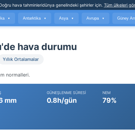
Doğru hava tahminleri
dünya genelindeki şehirler için
.
Tüm ülkeleri gör
ika
Antarktika
Asya
Avrupa
Güney Am
▼
▼
▼
▼
ı'de hava durumu
Yıllık Ortalamalar
im normalleri.
Ş
GÜNEŞLENME SÜRESI
NEM
6 mm
0.8h/gün
79%