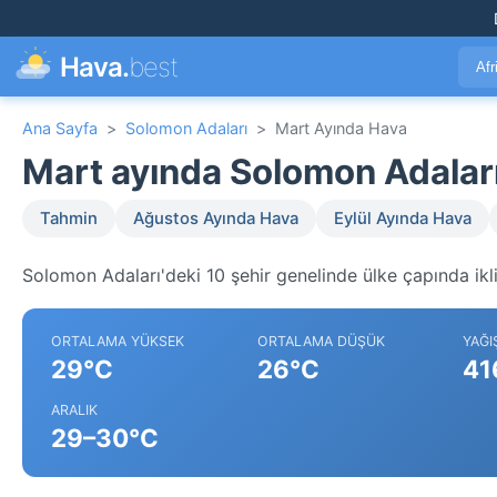
Hava.
best
Afr
Ana Sayfa
>
Solomon Adaları
>
Mart Ayında Hava
Mart ayında Solomon Adalar
Tahmin
Ağustos Ayında Hava
Eylül Ayında Hava
Solomon Adaları'deki 10 şehir genelinde ülke çapında ikl
ORTALAMA YÜKSEK
ORTALAMA DÜŞÜK
YAĞI
29°C
26°C
41
ARALIK
29–30°C