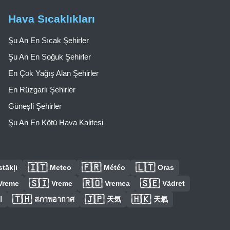
Hava Sıcaklıkları
Şu An En Sıcak Şehirler
Şu An En Soğuk Şehirler
En Çok Yağış Alan Şehirler
En Rüzgarlı Şehirler
Güneşli Şehirler
Şu An En Kötü Hava Kalitesi
🇮🇹
🇫🇷
🇱🇹
tākļi
Meteo
Météo
Oras
🇸🇮
🇷🇴
🇸🇪
Vreme
Vreme
Vremea
Vädret
🇹🇭
🇯🇵
🇭🇰
ا
สภาพอากาศ
天気
天氣