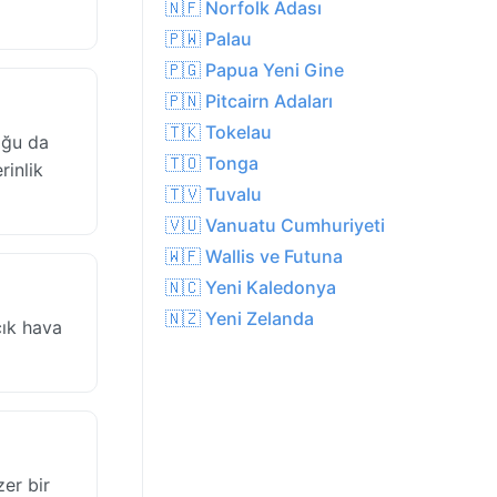
🇳🇫 Norfolk Adası
🇵🇼 Palau
🇵🇬 Papua Yeni Gine
🇵🇳 Pitcairn Adaları
🇹🇰 Tokelau
oğu da
🇹🇴 Tonga
rinlik
🇹🇻 Tuvalu
🇻🇺 Vanuatu Cumhuriyeti
🇼🇫 Wallis ve Futuna
🇳🇨 Yeni Kaledonya
🇳🇿 Yeni Zelanda
çık hava
er bir