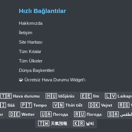
Hızlı Bağlantılar
Hakkımızda
İletişim
Site Haritası
Tüm Kıtalar
Tüm Ülkeler
Dünya Başkentleri
🧩 Ücretsiz Hava Durumu Widget'ı
🇹🇷
🇭🇺
🇪🇪
🇱🇻
Hava durumu
Időjárás
Ilm
Laikaps
🇮
🇵🇹
🇻🇳
🇩🇰
🇷🇸
Sää
Tempo
Thời tiết
Vejret
🇩🇪
🇺🇦
🇷🇺
🇸🇦
er
Wetter
Погода
Погода
الطق
🇹🇼
🇰🇷
天氣預報
날씨