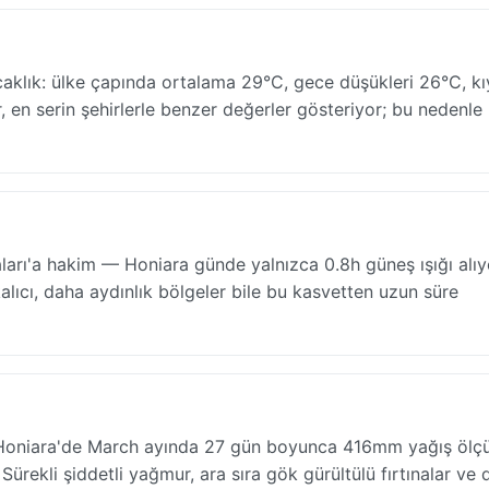
klık: ülke çapında ortalama 29°C, gece düşükleri 26°C, kı
r, en serin şehirlerle benzer değerler gösteriyor; bu nedenle
arı'a hakim — Honiara günde yalnızca 0.8h güneş ışığı alıy
ıcı, daha aydınlık bölgeler bile bu kasvetten uzun süre
Honiara'de March ayında 27 gün boyunca 416mm yağış ölç
ürekli şiddetli yağmur, ara sıra gök gürültülü fırtınalar v