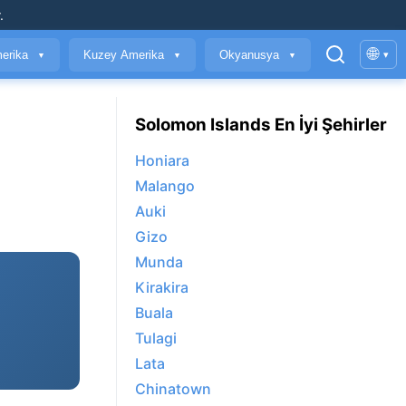
.
🌐
erika
Kuzey Amerika
Okyanusya
▾
▼
▼
▼
Solomon Islands En İyi Şehirler
Honiara
Malango
Auki
Gizo
Munda
Kirakira
Buala
Tulagi
Lata
Chinatown