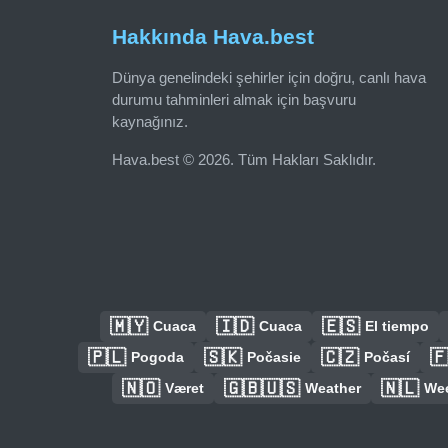
Hakkında Hava.best
Dünya genelindeki şehirler için doğru, canlı hava
durumu tahminleri almak için başvuru
kaynağınız.
Hava.best © 2026. Tüm Hakları Saklıdır.
🇲🇾
🇮🇩
🇪🇸
Cuaca
Cuaca
El tiempo
🇵🇱
🇸🇰
🇨🇿

Pogoda
Počasie
Počasí
🇳🇴
🇬🇧🇺🇸
🇳🇱
Været
Weather
We