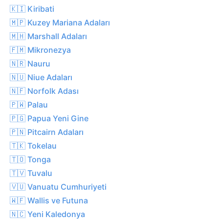
🇰🇮 Kiribati
🇲🇵 Kuzey Mariana Adaları
🇲🇭 Marshall Adaları
🇫🇲 Mikronezya
🇳🇷 Nauru
🇳🇺 Niue Adaları
🇳🇫 Norfolk Adası
🇵🇼 Palau
🇵🇬 Papua Yeni Gine
🇵🇳 Pitcairn Adaları
🇹🇰 Tokelau
🇹🇴 Tonga
🇹🇻 Tuvalu
🇻🇺 Vanuatu Cumhuriyeti
🇼🇫 Wallis ve Futuna
🇳🇨 Yeni Kaledonya