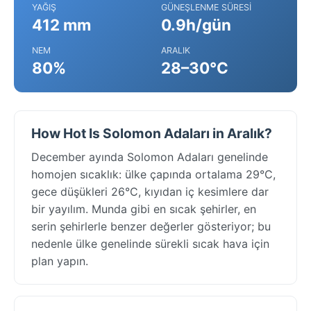
YAĞIŞ
GÜNEŞLENME SÜRESI
412 mm
0.9h/gün
NEM
ARALIK
80%
28–30°C
How Hot Is Solomon Adaları in Aralık?
December ayında Solomon Adaları genelinde
homojen sıcaklık: ülke çapında ortalama 29°C,
gece düşükleri 26°C, kıyıdan iç kesimlere dar
bir yayılım. Munda gibi en sıcak şehirler, en
serin şehirlerle benzer değerler gösteriyor; bu
nedenle ülke genelinde sürekli sıcak hava için
plan yapın.