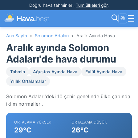
Doğru hava tahminleri
.
Tüm ülkeleri gör
.
☰
Hava.
best
🌐
Ana Sayfa
>
Solomon Adaları
>
Aralık Ayında Hava
Aralık ayında Solomon
Adaları'de hava durumu
Tahmin
Ağustos Ayında Hava
Eylül Ayında Hava
Yıllık Ortalamalar
Solomon Adaları'deki 10 şehir genelinde ülke çapında
iklim normalleri.
ORTALAMA YÜKSEK
ORTALAMA DÜŞÜK
29°C
26°C