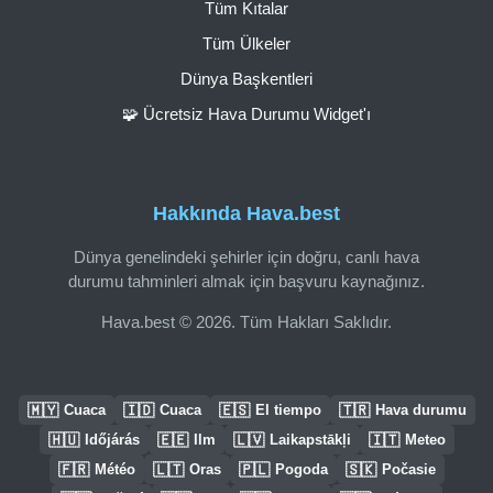
Tüm Kıtalar
Tüm Ülkeler
Dünya Başkentleri
🧩 Ücretsiz Hava Durumu Widget'ı
Hakkında Hava.best
Dünya genelindeki şehirler için doğru, canlı hava
durumu tahminleri almak için başvuru kaynağınız.
Hava.best © 2026. Tüm Hakları Saklıdır.
🇲🇾
🇮🇩
🇪🇸
🇹🇷
Cuaca
Cuaca
El tiempo
Hava durumu
🇭🇺
🇪🇪
🇱🇻
🇮🇹
Időjárás
Ilm
Laikapstākļi
Meteo
🇫🇷
🇱🇹
🇵🇱
🇸🇰
Météo
Oras
Pogoda
Počasie