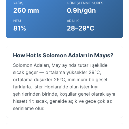
YAĞIŞ
GÜNEŞLENME SÜRESI
260 mm
0.9h/gün
NEM
ARALIK
81%
28–29°C
How Hot Is Solomon Adaları in Mayıs?
Solomon Adaları, May ayında tutarlı şekilde
sıcak geçer — ortalama yüksekler 29°C,
ortalama düşükler 26°C, minimum bölgesel
farklarla. İster Honiara'de olun ister kıyı
şehirlerinden birinde, koşullar genel olarak aynı
hissettirir: sıcak, genelde açık ve gece çok az
serinleme olur.