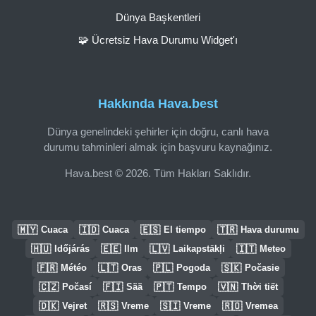
Dünya Başkentleri
🧩 Ücretsiz Hava Durumu Widget'ı
Hakkında Hava.best
Dünya genelindeki şehirler için doğru, canlı hava
durumu tahminleri almak için başvuru kaynağınız.
Hava.best © 2026. Tüm Hakları Saklıdır.
🇲🇾
🇮🇩
🇪🇸
🇹🇷
Cuaca
Cuaca
El tiempo
Hava durumu
🇭🇺
🇪🇪
🇱🇻
🇮🇹
Időjárás
Ilm
Laikapstākļi
Meteo
🇫🇷
🇱🇹
🇵🇱
🇸🇰
Météo
Oras
Pogoda
Počasie
🇨🇿
🇫🇮
🇵🇹
🇻🇳
Počasí
Sää
Tempo
Thời tiết
🇩🇰
🇷🇸
🇸🇮
🇷🇴
Vejret
Vreme
Vreme
Vremea