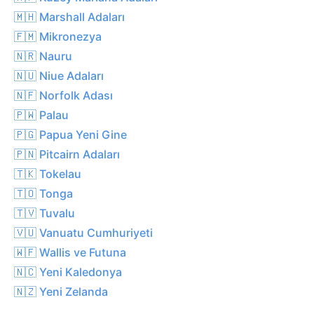
🇲🇭 Marshall Adaları
🇫🇲 Mikronezya
🇳🇷 Nauru
🇳🇺 Niue Adaları
🇳🇫 Norfolk Adası
🇵🇼 Palau
🇵🇬 Papua Yeni Gine
🇵🇳 Pitcairn Adaları
🇹🇰 Tokelau
🇹🇴 Tonga
🇹🇻 Tuvalu
🇻🇺 Vanuatu Cumhuriyeti
🇼🇫 Wallis ve Futuna
🇳🇨 Yeni Kaledonya
🇳🇿 Yeni Zelanda