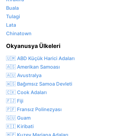
Buala
Tulagi
Lata
Chinatown
Okyanusya Ülkeleri
🇺🇲 ABD Küçük Harici Adaları
🇦🇸 Amerikan Samoası
🇦🇺 Avustralya
🇼🇸 Bağımsız Samoa Devleti
🇨🇰 Cook Adaları
🇫🇯 Fiji
🇵🇫 Fransız Polinezyası
🇬🇺 Guam
🇰🇮 Kiribati
🇲🇵 Kuzey Mariana Adaları