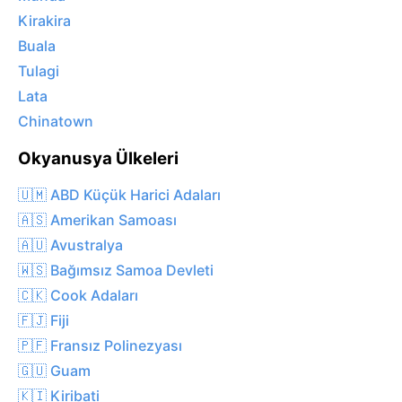
Kirakira
Buala
Tulagi
Lata
Chinatown
Okyanusya Ülkeleri
🇺🇲 ABD Küçük Harici Adaları
🇦🇸 Amerikan Samoası
🇦🇺 Avustralya
🇼🇸 Bağımsız Samoa Devleti
🇨🇰 Cook Adaları
🇫🇯 Fiji
🇵🇫 Fransız Polinezyası
🇬🇺 Guam
🇰🇮 Kiribati