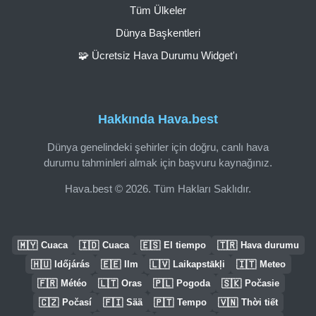
Tüm Ülkeler
Dünya Başkentleri
🧩 Ücretsiz Hava Durumu Widget'ı
Hakkında Hava.best
Dünya genelindeki şehirler için doğru, canlı hava
durumu tahminleri almak için başvuru kaynağınız.
Hava.best © 2026. Tüm Hakları Saklıdır.
🇲🇾
🇮🇩
🇪🇸
🇹🇷
Cuaca
Cuaca
El tiempo
Hava durumu
🇭🇺
🇪🇪
🇱🇻
🇮🇹
Időjárás
Ilm
Laikapstākļi
Meteo
🇫🇷
🇱🇹
🇵🇱
🇸🇰
Météo
Oras
Pogoda
Počasie
🇨🇿
🇫🇮
🇵🇹
🇻🇳
Počasí
Sää
Tempo
Thời tiết