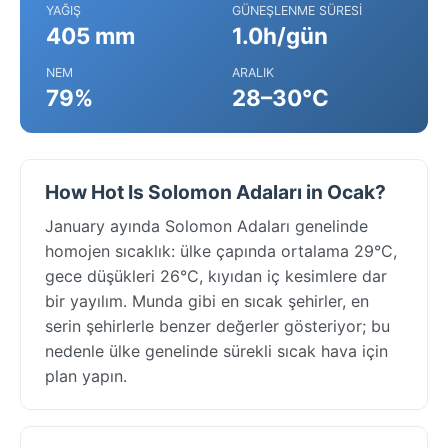
YAĞIŞ
GÜNEŞLENME SÜRESI
405 mm
1.0h/gün
NEM
ARALIK
79%
28–30°C
How Hot Is Solomon Adaları in Ocak?
January ayında Solomon Adaları genelinde
homojen sıcaklık: ülke çapında ortalama 29°C,
gece düşükleri 26°C, kıyıdan iç kesimlere dar
bir yayılım. Munda gibi en sıcak şehirler, en
serin şehirlerle benzer değerler gösteriyor; bu
nedenle ülke genelinde sürekli sıcak hava için
plan yapın.