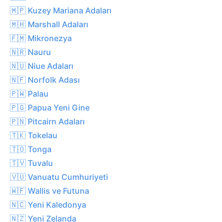
🇲🇵 Kuzey Mariana Adaları
🇲🇭 Marshall Adaları
🇫🇲 Mikronezya
🇳🇷 Nauru
🇳🇺 Niue Adaları
🇳🇫 Norfolk Adası
🇵🇼 Palau
🇵🇬 Papua Yeni Gine
🇵🇳 Pitcairn Adaları
🇹🇰 Tokelau
🇹🇴 Tonga
🇹🇻 Tuvalu
🇻🇺 Vanuatu Cumhuriyeti
🇼🇫 Wallis ve Futuna
🇳🇨 Yeni Kaledonya
🇳🇿 Yeni Zelanda