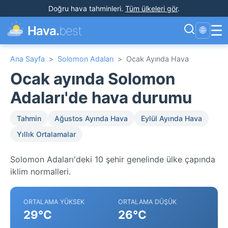
Doğru hava tahminleri
.
Tüm ülkeleri gör
.
☰
Hava.
best
🌐
Ana Sayfa
>
Solomon Adaları
>
Ocak Ayında Hava
Ocak ayında Solomon
Adaları'de hava durumu
Tahmin
Ağustos Ayında Hava
Eylül Ayında Hava
Yıllık Ortalamalar
Solomon Adaları'deki 10 şehir genelinde ülke çapında
iklim normalleri.
ORTALAMA YÜKSEK
ORTALAMA DÜŞÜK
29°C
26°C