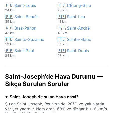
🇷🇪 Saint-Louis
🇷🇪 L'Étang-Salé
24 km
28 km
🇷🇪 Saint-Benoît
🇷🇪 Saint-Leu
39 km
41 km
🇷🇪 Bras-Panon
🇷🇪 Saint-André
43 km
46 km
🇷🇪 Sainte-Suzanne
🇷🇪 Sainte-Marie
52 km
54 km
🇷🇪 Saint-Paul
🇷🇪 Saint-Denis
54 km
58 km
Saint-Joseph'de Hava Durumu —
Sıkça Sorulan Sorular
Saint-Joseph'de şu an hava nasıl?
Şu an Saint-Joseph, Reunion'de, 20°C ve yakınlarda
yer yer yağmur. Nem oranı 68% ve rüzgar hızı 6 km/s.