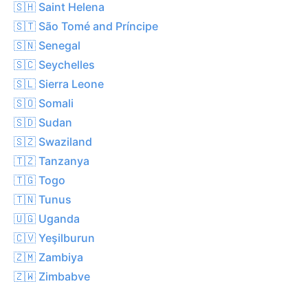
🇸🇭 Saint Helena
🇸🇹 São Tomé and Príncipe
🇸🇳 Senegal
🇸🇨 Seychelles
🇸🇱 Sierra Leone
🇸🇴 Somali
🇸🇩 Sudan
🇸🇿 Swaziland
🇹🇿 Tanzanya
🇹🇬 Togo
🇹🇳 Tunus
🇺🇬 Uganda
🇨🇻 Yeşilburun
🇿🇲 Zambiya
🇿🇼 Zimbabve