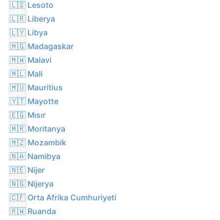
🇱🇸 Lesoto
🇱🇷 Liberya
🇱🇾 Libya
🇲🇬 Madagaskar
🇲🇼 Malavi
🇲🇱 Mali
🇲🇺 Mauritius
🇾🇹 Mayotte
🇪🇬 Mısır
🇲🇷 Moritanya
🇲🇿 Mozambik
🇳🇦 Namibya
🇳🇪 Nijer
🇳🇬 Nijerya
🇨🇫 Orta Afrika Cumhuriyeti
🇷🇼 Ruanda