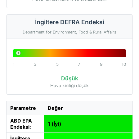
İngiltere DEFRA Endeksi
Department for Environment, Food & Rural Affairs
1
1
3
5
7
9
10
Düşük
Hava kirliliği düşük
Parametre
Değer
ABD EPA
1 (İyi)
Endeksi:
İngiltere