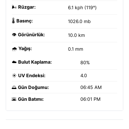
🌬️
Rüzgar:
6.1 kph (119°)
🌡️
Basınç:
1026.0 mb
👁️
Görünürlük:
10.0 km
🌧️
Yağış:
0.1 mm
☁️
Bulut Kaplama:
80%
☀️
UV Endeksi:
4.0
🌅
Gün Doğumu:
06:45 AM
🌇
Gün Batımı:
06:01 PM