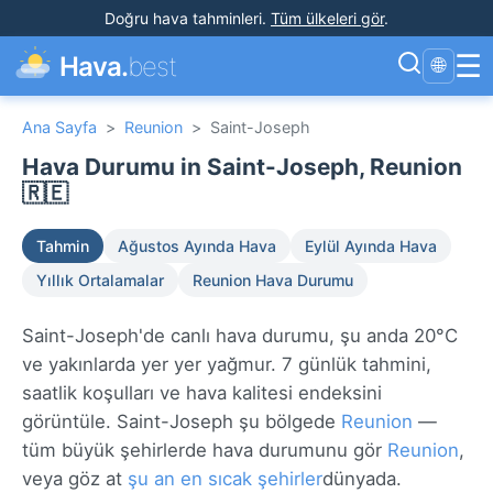
Doğru hava tahminleri
.
Tüm ülkeleri gör
.
☰
Hava.
best
🌐
Ana Sayfa
>
Reunion
>
Saint-Joseph
Hava Durumu in Saint-Joseph, Reunion
🇷🇪
Tahmin
Ağustos Ayında Hava
Eylül Ayında Hava
Yıllık Ortalamalar
Reunion Hava Durumu
Saint-Joseph'de canlı hava durumu, şu anda 20°C
ve yakınlarda yer yer yağmur. 7 günlük tahmini,
saatlik koşulları ve hava kalitesi endeksini
görüntüle. Saint-Joseph şu bölgede
Reunion
—
tüm büyük şehirlerde hava durumunu gör
Reunion
,
veya göz at
şu an en sıcak şehirler
dünyada.