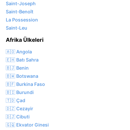
Saint-Joseph
Saint-Benoît
La Possession
Saint-Leu
Afrika Ülkeleri
🇦🇴 Angola
🇪🇭 Batı Sahra
🇧🇯 Benin
🇧🇼 Botswana
🇧🇫 Burkina Faso
🇧🇮 Burundi
🇹🇩 Çad
🇩🇿 Cezayir
🇩🇯 Cibuti
🇬🇶 Ekvator Ginesi