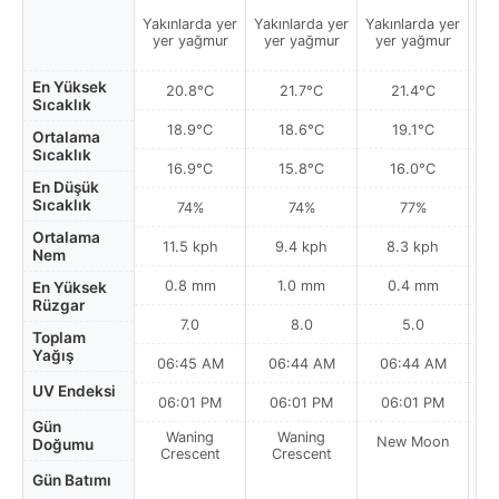
Yakınlarda yer
Yakınlarda yer
Yakınlarda yer
Yak
yer yağmur
yer yağmur
yer yağmur
y
En Yüksek
20.8°C
21.7°C
21.4°C
Sıcaklık
18.9°C
18.6°C
19.1°C
Ortalama
Sıcaklık
16.9°C
15.8°C
16.0°C
En Düşük
Sıcaklık
74%
74%
77%
Ortalama
11.5 kph
9.4 kph
8.3 kph
Nem
0.8 mm
1.0 mm
0.4 mm
En Yüksek
Rüzgar
7.0
8.0
5.0
Toplam
Yağış
06:45 AM
06:44 AM
06:44 AM
0
UV Endeksi
06:01 PM
06:01 PM
06:01 PM
Gün
Waning
Waning
New Moon
N
Doğumu
Crescent
Crescent
Gün Batımı