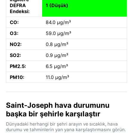
DEFRA
1 (Düşük)
Endeksi:
CO:
84.0 µg/m³
O3:
59.0 µg/m³
NO2:
0.8 µg/m³
SO2:
0.9 µg/m³
PM2.5:
6.5 µg/m³
PM10:
11.0 µg/m³
Saint-Joseph hava durumunu
başka bir şehirle karşılaştır
Dünyadaki herhangi bir şehri arayın ve sıcaklık, hava
durumu ve tahminlerin yan yana karşılaştırmasını görün.