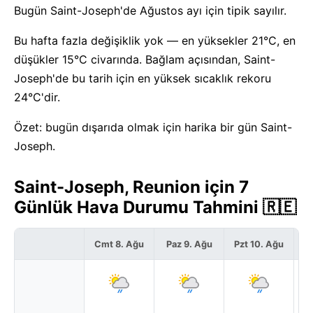
Bugün Saint-Joseph'de Ağustos ayı için tipik sayılır.
Bu hafta fazla değişiklik yok — en yüksekler 21°C, en
düşükler 15°C civarında. Bağlam açısından, Saint-
Joseph'de bu tarih için en yüksek sıcaklık rekoru
24°C'dir.
Özet: bugün dışarıda olmak için harika bir gün Saint-
Joseph.
Saint-Joseph, Reunion için 7
Günlük Hava Durumu Tahmini 🇷🇪
Cmt 8. Ağu
Paz 9. Ağu
Pzt 10. Ağu
S