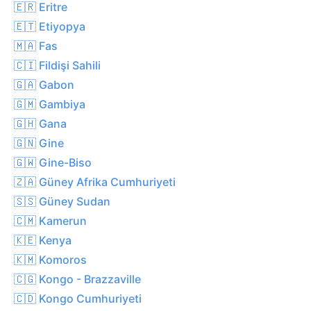
🇪🇷 Eritre
🇪🇹 Etiyopya
🇲🇦 Fas
🇨🇮 Fildişi Sahili
🇬🇦 Gabon
🇬🇲 Gambiya
🇬🇭 Gana
🇬🇳 Gine
🇬🇼 Gine-Biso
🇿🇦 Güney Afrika Cumhuriyeti
🇸🇸 Güney Sudan
🇨🇲 Kamerun
🇰🇪 Kenya
🇰🇲 Komoros
🇨🇬 Kongo - Brazzaville
🇨🇩 Kongo Cumhuriyeti