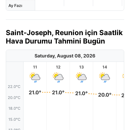
Ay Fazı
Saint-Joseph, Reunion için Saatlik
Hava Durumu Tahmini Bugün
Saturday, August 08, 2026
11
12
13
14
1
22.0°C
21.0°
21.0°
21.0°
20.0°
20.
20.0°C
18.0°C
15.0°C