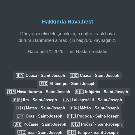
Hakkında Hava.best
Dünya genelindeki şehirler için doğru, canlı hava
durumu tahminleri almak için başvuru kaynağınız.
Hava.best © 2026. Tüm Hakları Saklıdır.
🇲🇾
🇮🇩
Cuaca · Saint-Joseph
Cuaca · Saint-Joseph
🇪🇸
El tiempo · Saint-Joseph
🇹🇷
🇭🇺
Hava durumu · Saint-Joseph
Időjárás · Saint-Joseph
🇪🇪
🇱🇻
Ilm · Saint-Joseph
Laikapstākļi · Saint-Joseph
🇮🇹
🇫🇷
Meteo · Saint-Joseph
Météo · Saint-Joseph
🇱🇹
🇵🇱
Oras · Saint-Joseph
Pogoda · Saint-Joseph
🇸🇰
🇨🇿
Počasie · Saint-Joseph
Počasí · Saint-Joseph
🇫🇮
🇵🇹
Sää · Saint-Joseph
Tempo · Saint-Joseph