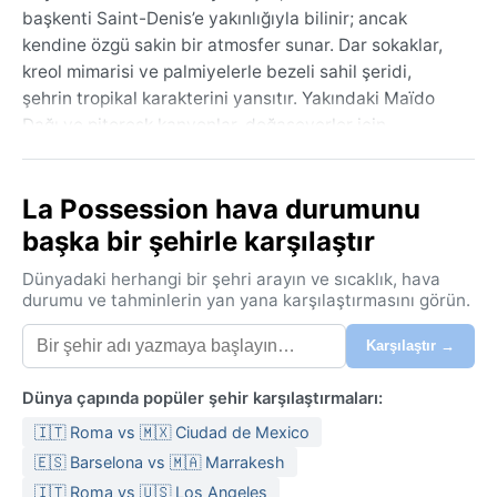
başkenti Saint-Denis’e yakınlığıyla bilinir; ancak
kendine özgü sakin bir atmosfer sunar. Dar sokaklar,
kreol mimarisi ve palmiyelerle bezeli sahil şeridi,
şehrin tropikal karakterini yansıtır. Yakındaki Maïdo
Dağı ve pitoresk kanyonlar, doğaseverler için
keşfedilmeyi bekler. La Possession, adanın farklı
kültürlerinin harmanlandığı bir noktada yer alır;
La Possession hava durumunu
burada Fransız, Afrika ve Asya etkileri bir araya gelir.
başka bir şehirle karşılaştır
İklimi, Aw (tropikal savan) sınıfına girer. Yaz ayları
(Aralık-Nisan) sıcak ve nemlidir, sıcaklıklar 25-32°C
Dünyadaki herhangi bir şehri arayın ve sıcaklık, hava
arasında seyreder. Bu dönemde yoğun yağışlar ve
durumu ve tahminlerin yan yana karşılaştırmasını görün.
yüksek nem oranı (%80 civarı) etkilidir. Kış (Mayıs-
Karşılaştır →
Kasım) daha serin ve kurudur; termometreler 18-
26°C’ye düşer, nem azalır. Yağışlar kışın belirgin
Dünya çapında popüler şehir karşılaştırmaları:
şekilde azalır, ancak ara sıra sağanaklar görülebilir.
Paket yaparken hafif, pamuklu giysiler ve yağmurluk
🇮🇹 Roma vs 🇲🇽 Ciudad de Mexico
idealdir; kış akşamları için ince bir hırka da faydalı
🇪🇸 Barselona vs 🇲🇦 Marrakesh
olur.
🇮🇹 Roma vs 🇺🇸 Los Angeles