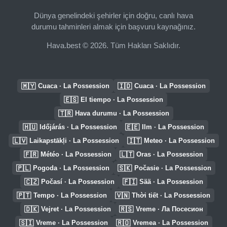
Dünya genelindeki şehirler için doğru, canlı hava
durumu tahminleri almak için başvuru kaynağınız.
Hava.best © 2026. Tüm Hakları Saklıdır.
🇲🇾
🇮🇩
Cuaca · La Possession
Cuaca · La Possession
🇪🇸
El tiempo · La Possession
🇹🇷
Hava durumu · La Possession
🇭🇺
🇪🇪
Időjárás · La Possession
Ilm · La Possession
🇱🇻
🇮🇹
Laikapstākļi · La Possession
Meteo · La Possession
🇫🇷
🇱🇹
Météo · La Possession
Oras · La Possession
🇵🇱
🇸🇰
Pogoda · La Possession
Počasie · La Possession
🇨🇿
🇫🇮
Počasí · La Possession
Sää · La Possession
🇵🇹
🇻🇳
Tempo · La Possession
Thời tiết · La Possession
🇩🇰
🇷🇸
Vejret · La Possession
Vreme · Ла Посесион
🇸🇮
🇷🇴
Vreme · La Possession
Vremea · La Possession