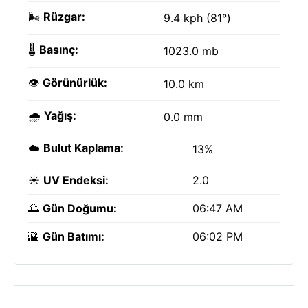
🌬️
Rüzgar:
9.4 kph (81°)
🌡️
Basınç:
1023.0 mb
👁️
Görünürlük:
10.0 km
🌧️
Yağış:
0.0 mm
☁️
Bulut Kaplama:
13%
☀️
UV Endeksi:
2.0
🌅
Gün Doğumu:
06:47 AM
🌇
Gün Batımı:
06:02 PM