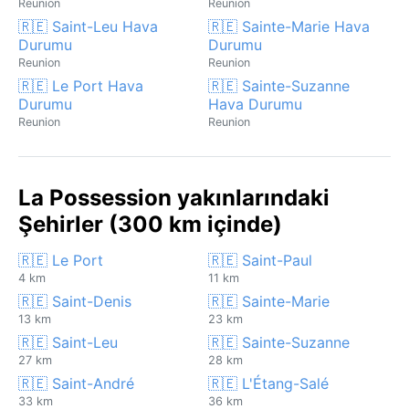
Reunion
Reunion
🇷🇪 Saint-Leu Hava
🇷🇪 Sainte-Marie Hava
Durumu
Durumu
Reunion
Reunion
🇷🇪 Le Port Hava
🇷🇪 Sainte-Suzanne
Durumu
Hava Durumu
Reunion
Reunion
La Possession yakınlarındaki
Şehirler (300 km içinde)
🇷🇪 Le Port
🇷🇪 Saint-Paul
4 km
11 km
🇷🇪 Saint-Denis
🇷🇪 Sainte-Marie
13 km
23 km
🇷🇪 Saint-Leu
🇷🇪 Sainte-Suzanne
27 km
28 km
🇷🇪 Saint-André
🇷🇪 L'Étang-Salé
33 km
36 km