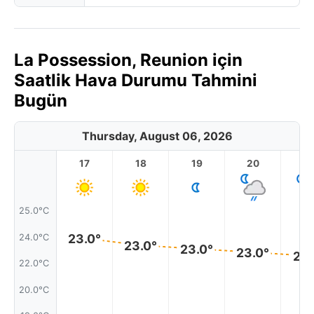
La Possession, Reunion için
Saatlik Hava Durumu Tahmini
Bugün
Thursday, August 06, 2026
17
18
19
20
2
25.0°C
23.0°
24.0°C
23.0°
23.0°
23.0°
22.
22.0°C
20.0°C