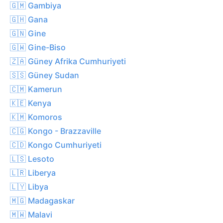
🇬🇲 Gambiya
🇬🇭 Gana
🇬🇳 Gine
🇬🇼 Gine-Biso
🇿🇦 Güney Afrika Cumhuriyeti
🇸🇸 Güney Sudan
🇨🇲 Kamerun
🇰🇪 Kenya
🇰🇲 Komoros
🇨🇬 Kongo - Brazzaville
🇨🇩 Kongo Cumhuriyeti
🇱🇸 Lesoto
🇱🇷 Liberya
🇱🇾 Libya
🇲🇬 Madagaskar
🇲🇼 Malavi