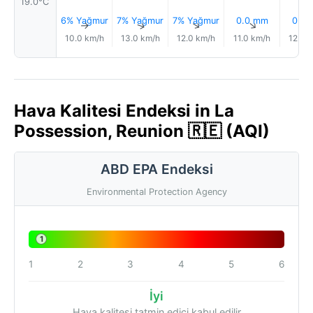
19.0°C
6% Yağmur
7% Yağmur
7% Yağmur
0.0 mm
0.0
↑
↑
↑
↑
10.0 km/h
13.0 km/h
12.0 km/h
11.0 km/h
12.0 
Hava Kalitesi Endeksi in La
Possession, Reunion 🇷🇪 (AQI)
ABD EPA Endeksi
Environmental Protection Agency
1
1
2
3
4
5
6
İyi
Hava kalitesi tatmin edici kabul edilir