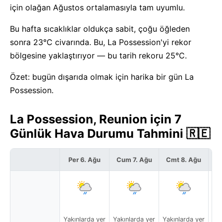
için olağan Ağustos ortalamasıyla tam uyumlu.
Bu hafta sıcaklıklar oldukça sabit, çoğu öğleden
sonra 23°C civarında. Bu, La Possession'yi rekor
bölgesine yaklaştırıyor — bu tarih rekoru 25°C.
Özet: bugün dışarıda olmak için harika bir gün La
Possession.
La Possession, Reunion için 7
Günlük Hava Durumu Tahmini 🇷🇪
Per 6. Ağu
Cum 7. Ağu
Cmt 8. Ağu
P
Yakınlarda yer
Yakınlarda yer
Yakınlarda yer
Yak