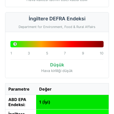
İngiltere DEFRA Endeksi
Department for Environment, Food & Rural Affairs
1
1
3
5
7
9
10
Düşük
Hava kirliliği düşük
Parametre
Değer
ABD EPA
1 (İyi)
Endeksi:
İngiltere