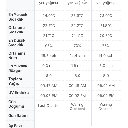
yer yağmur
yer yağmur
yer yağmur
y
En Yüksek
24.0°C
23.5°C
23.0°C
Sıcaklık
22.7°C
22.2°C
21.8°C
Ortalama
Sıcaklık
21.7°C
21.4°C
20.8°C
En Düşük
Sıcaklık
68%
73%
73%
Ortalama
19.8 kph
14.4 kph
14.0 kph
Nem
0.3 mm
1.6 mm
3.0 mm
En Yüksek
Rüzgar
8.0
8.0
8.0
Toplam
Yağış
06:47 AM
06:46 AM
06:45 AM
0
UV Endeksi
06:02 PM
06:02 PM
06:02 PM
Gün
Waning
Waning
Last Quarter
Doğumu
Crescent
Crescent
Gün Batımı
Ay Fazı