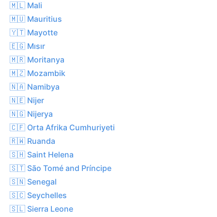
🇲🇱 Mali
🇲🇺 Mauritius
🇾🇹 Mayotte
🇪🇬 Mısır
🇲🇷 Moritanya
🇲🇿 Mozambik
🇳🇦 Namibya
🇳🇪 Nijer
🇳🇬 Nijerya
🇨🇫 Orta Afrika Cumhuriyeti
🇷🇼 Ruanda
🇸🇭 Saint Helena
🇸🇹 São Tomé and Príncipe
🇸🇳 Senegal
🇸🇨 Seychelles
🇸🇱 Sierra Leone