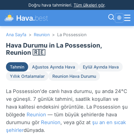
Doğru hava tahminleri
.
Tüm ülkeleri gör
.
☰
Hava.
best
🌐
Ana Sayfa
>
Reunion
>
La Possession
Hava Durumu in La Possession,
Reunion 🇷🇪
Tahmin
Ağustos Ayında Hava
Eylül Ayında Hava
Yıllık Ortalamalar
Reunion Hava Durumu
La Possession'de canlı hava durumu, şu anda 24°C
ve güneşli. 7 günlük tahmini, saatlik koşulları ve
hava kalitesi endeksini görüntüle. La Possession şu
bölgede
Reunion
— tüm büyük şehirlerde hava
durumunu gör
Reunion
, veya göz at
şu an en sıcak
şehirler
dünyada.