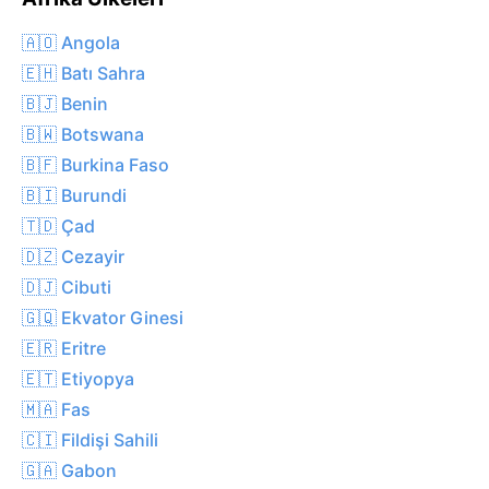
🇦🇴 Angola
🇪🇭 Batı Sahra
🇧🇯 Benin
🇧🇼 Botswana
🇧🇫 Burkina Faso
🇧🇮 Burundi
🇹🇩 Çad
🇩🇿 Cezayir
🇩🇯 Cibuti
🇬🇶 Ekvator Ginesi
🇪🇷 Eritre
🇪🇹 Etiyopya
🇲🇦 Fas
🇨🇮 Fildişi Sahili
🇬🇦 Gabon