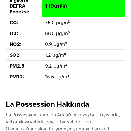
DEFRA
1 (Düşük)
Endeksi:
CO:
75.0 µg/m³
O3:
66.0 µg/m³
NO2:
0.9 µg/m³
SO2:
1.2 µg/m³
PM2.5:
9.2 µg/m³
PM10:
15.5 µg/m³
La Possession Hakkında
La Possession, Réunion Adası’nın kuzeybatı kıyısında,
volkanik zirvelerle çevrili bir şehirdir. Hint
Okyanusu’na bakan bu yerleşim, adanın hareketli