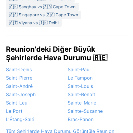
Ziyaret için en uygun dönem, Mayıs-Kasım arasındaki
🇨🇳 Şanghay vs 🇿🇦 Cape Town
kuru ve ılıman kış aylarıdır. Bu dönemde siklon riski
🇸🇬 Singapore vs 🇿🇦 Cape Town
düşüktür ve açık hava etkinlikleri için elverişli koşullar
🇦🇹 Viyana vs 🇮🇳 Delhi
sunar. Yaz aylarında ise tropikal siklonlar sık görülür;
özellikle Ocak-Şubat ayları, şiddetli rüzgâr ve yoğun
yağmurlarla anılır. La Possession’da sık sis veya kum
Reunion'deki Diğer Büyük
fırtınası gibi ekstrem olaylar yaşanmaz; ancak dağlık
bölgelere çıkarken aniden değişen hava koşullarına
Şehirlerde Hava Durumu 🇷🇪
dikkat etmek gerekir.
Saint-Denis
Saint-Paul
Saint-Pierre
Le Tampon
Saint-André
Saint-Louis
Saint-Joseph
Saint-Benoît
Saint-Leu
Sainte-Marie
Le Port
Sainte-Suzanne
L'Étang-Salé
Bras-Panon
Tüm Şehirlerde Hava Durumu Görüntüle Reunion