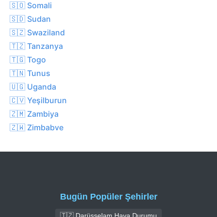
🇸🇴 Somali
🇸🇩 Sudan
🇸🇿 Swaziland
🇹🇿 Tanzanya
🇹🇬 Togo
🇹🇳 Tunus
🇺🇬 Uganda
🇨🇻 Yeşilburun
🇿🇲 Zambiya
🇿🇼 Zimbabve
Bugün Popüler Şehirler
🇹🇿 Darüsselam Hava Durumu