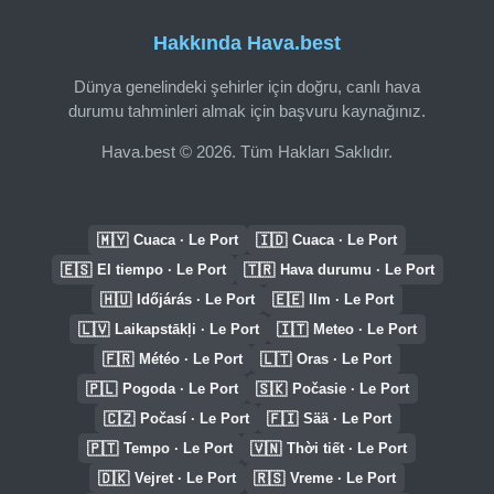
Hakkında Hava.best
Dünya genelindeki şehirler için doğru, canlı hava
durumu tahminleri almak için başvuru kaynağınız.
Hava.best © 2026. Tüm Hakları Saklıdır.
🇲🇾
🇮🇩
Cuaca · Le Port
Cuaca · Le Port
🇪🇸
🇹🇷
El tiempo · Le Port
Hava durumu · Le Port
🇭🇺
🇪🇪
Időjárás · Le Port
Ilm · Le Port
🇱🇻
🇮🇹
Laikapstākļi · Le Port
Meteo · Le Port
🇫🇷
🇱🇹
Météo · Le Port
Oras · Le Port
🇵🇱
🇸🇰
Pogoda · Le Port
Počasie · Le Port
🇨🇿
🇫🇮
Počasí · Le Port
Sää · Le Port
🇵🇹
🇻🇳
Tempo · Le Port
Thời tiết · Le Port
🇩🇰
🇷🇸
Vejret · Le Port
Vreme · Le Port