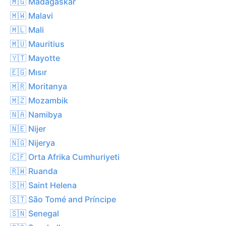
🇲🇬 Madagaskar
🇲🇼 Malavi
🇲🇱 Mali
🇲🇺 Mauritius
🇾🇹 Mayotte
🇪🇬 Mısır
🇲🇷 Moritanya
🇲🇿 Mozambik
🇳🇦 Namibya
🇳🇪 Nijer
🇳🇬 Nijerya
🇨🇫 Orta Afrika Cumhuriyeti
🇷🇼 Ruanda
🇸🇭 Saint Helena
🇸🇹 São Tomé and Príncipe
🇸🇳 Senegal