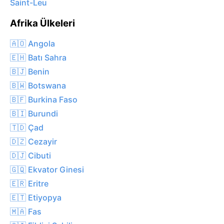
Saint-Leu
Afrika Ülkeleri
🇦🇴 Angola
🇪🇭 Batı Sahra
🇧🇯 Benin
🇧🇼 Botswana
🇧🇫 Burkina Faso
🇧🇮 Burundi
🇹🇩 Çad
🇩🇿 Cezayir
🇩🇯 Cibuti
🇬🇶 Ekvator Ginesi
🇪🇷 Eritre
🇪🇹 Etiyopya
🇲🇦 Fas