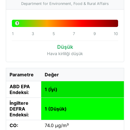
Department for Environment, Food & Rural Affairs
1
1
3
5
7
9
10
Düşük
Hava kirliliği düşük
Parametre
Değer
ABD EPA
1 (İyi)
Endeksi:
İngiltere
DEFRA
1 (Düşük)
Endeksi:
CO:
74.0 µg/m³