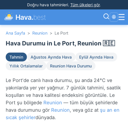
Doğru hava tahminleri
.
Tüm ülkeleri gör
.
☰
Hava.
best
🌐
Ana Sayfa
>
Reunion
>
Le Port
Hava Durumu in Le Port, Reunion 🇷🇪
Tahmin
Ağustos Ayında Hava
Eylül Ayında Hava
Yıllık Ortalamalar
Reunion Hava Durumu
Le Port'de canlı hava durumu, şu anda 24°C ve
yakınlarda yer yer yağmur. 7 günlük tahmini, saatlik
koşulları ve hava kalitesi endeksini görüntüle. Le
Port şu bölgede
Reunion
— tüm büyük şehirlerde
hava durumunu gör
Reunion
, veya göz at
şu an en
sıcak şehirler
dünyada.