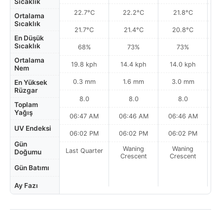
Sıcaklık
22.7°C
22.2°C
21.8°C
Ortalama
Sıcaklık
21.7°C
21.4°C
20.8°C
En Düşük
Sıcaklık
68%
73%
73%
Ortalama
19.8 kph
14.4 kph
14.0 kph
Nem
0.3 mm
1.6 mm
3.0 mm
En Yüksek
Rüzgar
8.0
8.0
8.0
Toplam
Yağış
06:47 AM
06:46 AM
06:46 AM
0
UV Endeksi
06:02 PM
06:02 PM
06:02 PM
Gün
Waning
Waning
Last Quarter
Doğumu
Crescent
Crescent
Gün Batımı
Ay Fazı