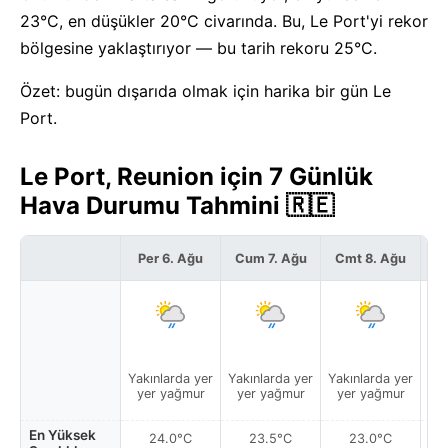
23°C, en düşükler 20°C civarında. Bu, Le Port'yi rekor
bölgesine yaklaştırıyor — bu tarih rekoru 25°C.
Özet: bugün dışarıda olmak için harika bir gün Le
Port.
Le Port, Reunion için 7 Günlük
Hava Durumu Tahmini 🇷🇪
Per 6. Ağu
Cum 7. Ağu
Cmt 8. Ağu
P
Yakınlarda yer
Yakınlarda yer
Yakınlarda yer
Yak
yer yağmur
yer yağmur
yer yağmur
y
En Yüksek
24.0°C
23.5°C
23.0°C