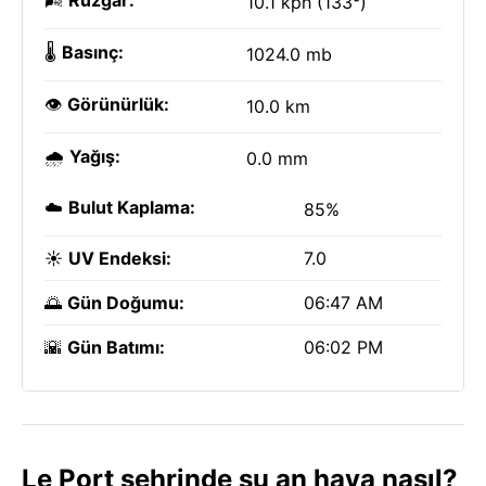
🌬️
Rüzgar:
10.1 kph (133°)
🌡️
Basınç:
1024.0 mb
👁️
Görünürlük:
10.0 km
🌧️
Yağış:
0.0 mm
☁️
Bulut Kaplama:
85%
☀️
UV Endeksi:
7.0
🌅
Gün Doğumu:
06:47 AM
🌇
Gün Batımı:
06:02 PM
Le Port şehrinde şu an hava nasıl?