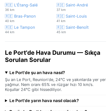
🇷🇪 L'Étang-Salé
🇷🇪 Saint-André
36 km
37 km
🇷🇪 Bras-Panon
🇷🇪 Saint-Louis
40 km
41 km
🇷🇪 Le Tampon
🇷🇪 Saint-Benoît
44 km
45 km
Le Port'de Hava Durumu — Sıkça
Sorulan Sorular
Le Port'de şu an hava nasıl?
Şu an Le Port, Reunion'de, 24°C ve yakınlarda yer yer
yağmur. Nem oranı 65% ve rüzgar hızı 10 km/s.
Koşullar 24°C gibi hissediliyor.
Le Port'de yarın hava nasıl olacak?