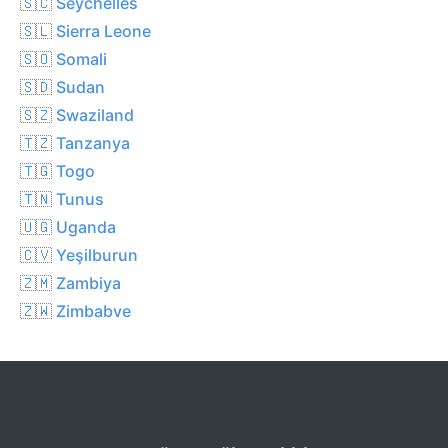
🇸🇨 Seychelles
🇸🇱 Sierra Leone
🇸🇴 Somali
🇸🇩 Sudan
🇸🇿 Swaziland
🇹🇿 Tanzanya
🇹🇬 Togo
🇹🇳 Tunus
🇺🇬 Uganda
🇨🇻 Yeşilburun
🇿🇲 Zambiya
🇿🇼 Zimbabve