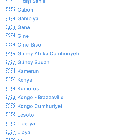
🇨🇮 Fildişi Sahili
🇬🇦 Gabon
🇬🇲 Gambiya
🇬🇭 Gana
🇬🇳 Gine
🇬🇼 Gine-Biso
🇿🇦 Güney Afrika Cumhuriyeti
🇸🇸 Güney Sudan
🇨🇲 Kamerun
🇰🇪 Kenya
🇰🇲 Komoros
🇨🇬 Kongo - Brazzaville
🇨🇩 Kongo Cumhuriyeti
🇱🇸 Lesoto
🇱🇷 Liberya
🇱🇾 Libya