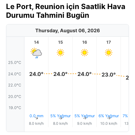
Le Port, Reunion için Saatlik Hava
Durumu Tahmini Bugün
Thursday, August 06, 2026
14
15
16
17
1
25.0°C
24.0°
24.0°
24.0°
23.0°
24.0°C
23.
22.0°C
20.0°C
19.0°C
0.0 mm
5% Yağmur
5% Yağmur
6% Yağmur
7% Ya
↑
↑
↑
↑
8.0 km/h
8.0 km/h
9.0 km/h
10.0 km/h
13.0 