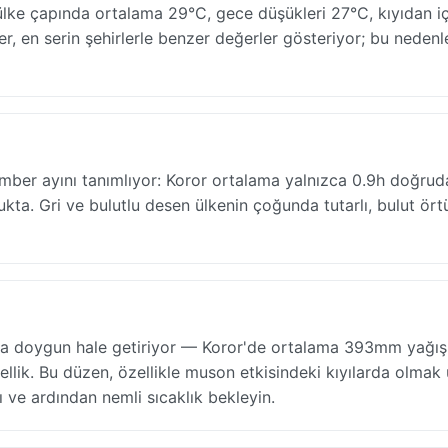
lke çapında ortalama 29°C, gece düşükleri 27°C, kıyıdan i
er, en serin şehirlerle benzer değerler gösteriyor; bu nedenl
cember ayını tanımlıyor: Koror ortalama yalnızca 0.9h doğrud
kta. Gri ve bulutlu desen ülkenin çoğunda tutarlı, bulut ör
da doygun hale getiriyor — Koror'de ortalama 393mm yağış
llik. Bu düzen, özellikle muson etkisindeki kıyılarda olmak
ı ve ardından nemli sıcaklık bekleyin.