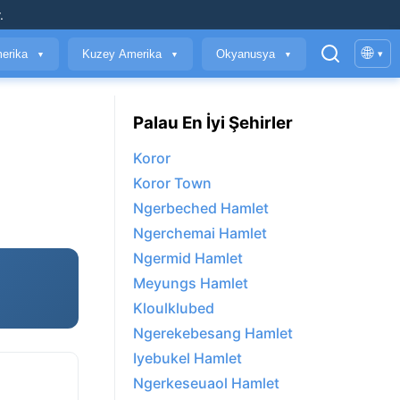
.
🌐
erika
Kuzey Amerika
Okyanusya
▾
▼
▼
▼
Palau En İyi Şehirler
Koror
Koror Town
Ngerbeched Hamlet
Ngerchemai Hamlet
Ngermid Hamlet
Meyungs Hamlet
Kloulklubed
Ngerekebesang Hamlet
Iyebukel Hamlet
Ngerkeseuaol Hamlet