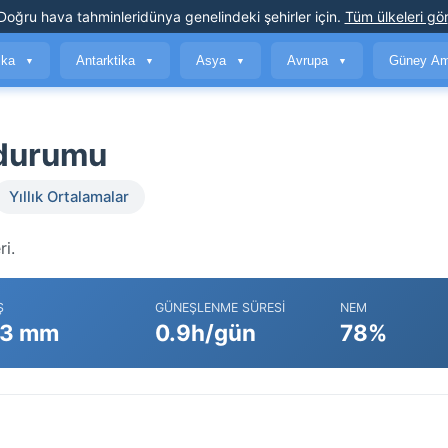
Doğru hava tahminleri
dünya genelindeki şehirler için
.
Tüm ülkeleri gör
ika
Antarktika
Asya
Avrupa
Güney Am
▼
▼
▼
▼
 durumu
Yıllık Ortalamalar
ri.
Ş
GÜNEŞLENME SÜRESI
NEM
3 mm
0.9h/gün
78%