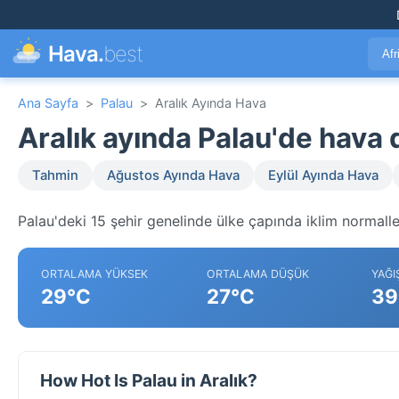
Hava.
best
Afr
Ana Sayfa
>
Palau
>
Aralık Ayında Hava
Aralık ayında Palau'de hava
Tahmin
Ağustos Ayında Hava
Eylül Ayında Hava
Palau'deki 15 şehir genelinde ülke çapında iklim normalle
ORTALAMA YÜKSEK
ORTALAMA DÜŞÜK
YAĞI
29°C
27°C
39
How Hot Is Palau in Aralık?