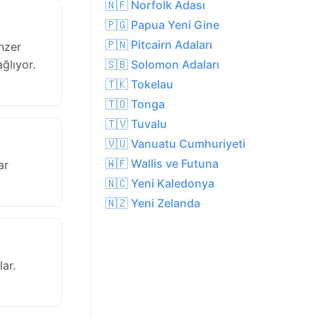
🇳🇫 Norfolk Adası
🇵🇬 Papua Yeni Gine
🇵🇳 Pitcairn Adaları
nzer
ağlıyor.
🇸🇧 Solomon Adaları
🇹🇰 Tokelau
🇹🇴 Tonga
🇹🇻 Tuvalu
🇻🇺 Vanuatu Cumhuriyeti
🇼🇫 Wallis ve Futuna
ar
🇳🇨 Yeni Kaledonya
🇳🇿 Yeni Zelanda
ar.