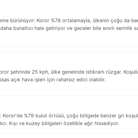
 neme bürünüyor: Koror %78 ortalamayla, ülkenin çoğu da be
aha bunaltıcı hale getiriyor ve geceler bile sınırlı serinlik s
oror şehrinde 25 kph, ülke genelinde istikrarlı rüzgar. Koşull
as açık hava işleri için rahatsız edici olabilir.
 Koror'de %79 bulut örtüsü, çoğu bölgede benzer gri koşull
. Kıyı ve kuzey bölgeleri özellikle ağır hissediyor.