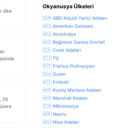
ç
Okyanusya Ülkeleri
e ülke
🇺🇲 ABD Küçük Harici Adaları
🇦🇸 Amerikan Samoası
🇦🇺 Avustralya
🇼🇸 Bağımsız Samoa Devleti
🇨🇰 Cook Adaları
an
🇫🇯 Fiji
tüsünde
🇵🇫 Fransız Polinezyası
🇬🇺 Guam
🇰🇮 Kiribati
🇲🇵 Kuzey Mariana Adaları
🇲🇭 Marshall Adaları
, 26
🇫🇲 Mikronezya
 üzere
🇳🇷 Nauru
🇳🇺 Niue Adaları