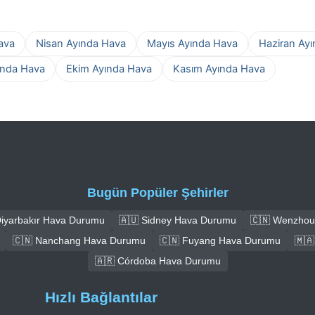
ava
Nisan Ayında Hava
Mayıs Ayında Hava
Haziran Ay
ında Hava
Ekim Ayında Hava
Kasım Ayında Hava
Bugün Popüler Şehirler
Diyarbakır Hava Durumu
🇦🇺 Sidney Hava Durumu
🇨🇳 Wenzhou
🇨🇳 Nanchang Hava Durumu
🇨🇳 Fuyang Hava Durumu
🇲
🇦🇷 Córdoba Hava Durumu
Hızlı Bağlantılar