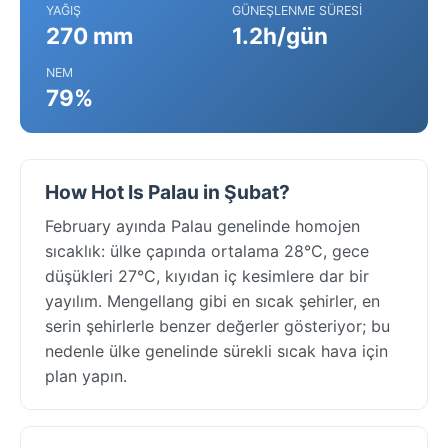
YAĞIŞ
GÜNEŞLENME SÜRESI
270 mm
1.2h/gün
NEM
79%
How Hot Is Palau in Şubat?
February ayında Palau genelinde homojen
sıcaklık: ülke çapında ortalama 28°C, gece
düşükleri 27°C, kıyıdan iç kesimlere dar bir
yayılım. Mengellang gibi en sıcak şehirler, en
serin şehirlerle benzer değerler gösteriyor; bu
nedenle ülke genelinde sürekli sıcak hava için
plan yapın.