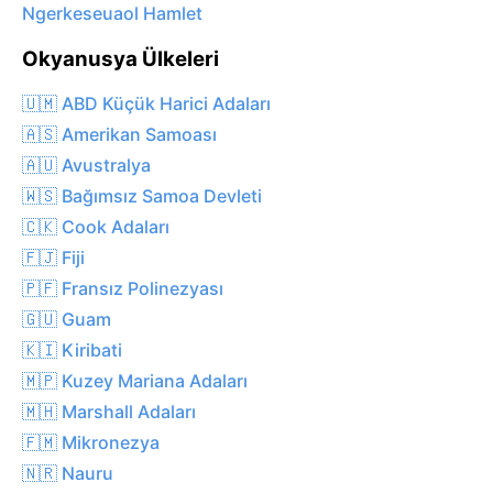
Ngerkeseuaol Hamlet
Okyanusya Ülkeleri
🇺🇲 ABD Küçük Harici Adaları
🇦🇸 Amerikan Samoası
🇦🇺 Avustralya
🇼🇸 Bağımsız Samoa Devleti
🇨🇰 Cook Adaları
🇫🇯 Fiji
🇵🇫 Fransız Polinezyası
🇬🇺 Guam
🇰🇮 Kiribati
🇲🇵 Kuzey Mariana Adaları
🇲🇭 Marshall Adaları
🇫🇲 Mikronezya
🇳🇷 Nauru