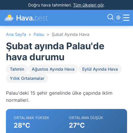
Doğru hava tahminleri
.
Tüm ülkeleri gör
.
☰
Hava.
best
🌐
Ana Sayfa
>
Palau
>
Şubat Ayında Hava
Şubat ayında Palau'de
hava durumu
Tahmin
Ağustos Ayında Hava
Eylül Ayında Hava
Yıllık Ortalamalar
Palau'deki 15 şehir genelinde ülke çapında iklim
normalleri.
ORTALAMA YÜKSEK
ORTALAMA DÜŞÜK
28°C
27°C