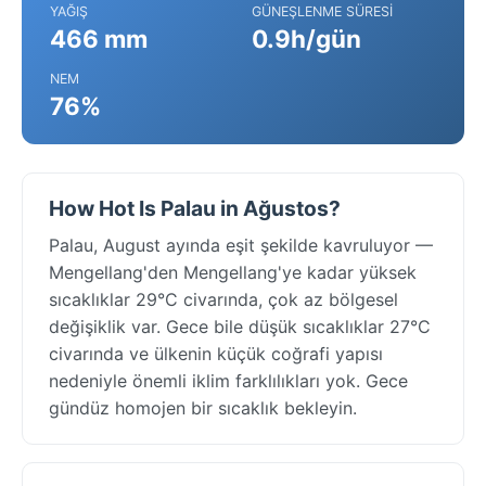
YAĞIŞ
GÜNEŞLENME SÜRESI
466 mm
0.9h/gün
NEM
76%
How Hot Is Palau in Ağustos?
Palau, August ayında eşit şekilde kavruluyor —
Mengellang'den Mengellang'ye kadar yüksek
sıcaklıklar 29°C civarında, çok az bölgesel
değişiklik var. Gece bile düşük sıcaklıklar 27°C
civarında ve ülkenin küçük coğrafi yapısı
nedeniyle önemli iklim farklılıkları yok. Gece
gündüz homojen bir sıcaklık bekleyin.