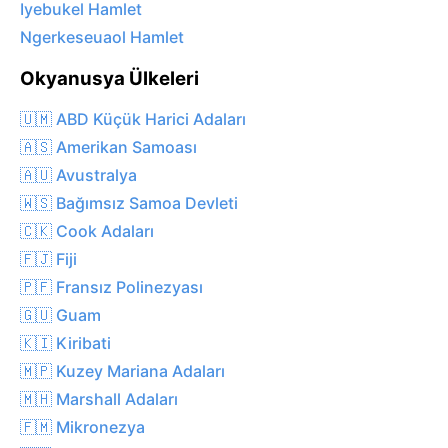
Iyebukel Hamlet
Ngerkeseuaol Hamlet
Okyanusya Ülkeleri
🇺🇲 ABD Küçük Harici Adaları
🇦🇸 Amerikan Samoası
🇦🇺 Avustralya
🇼🇸 Bağımsız Samoa Devleti
🇨🇰 Cook Adaları
🇫🇯 Fiji
🇵🇫 Fransız Polinezyası
🇬🇺 Guam
🇰🇮 Kiribati
🇲🇵 Kuzey Mariana Adaları
🇲🇭 Marshall Adaları
🇫🇲 Mikronezya