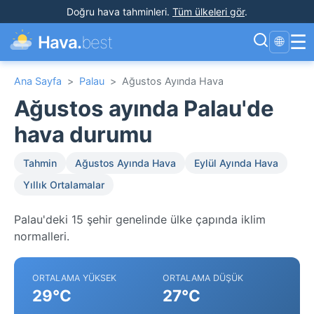
Doğru hava tahminleri
.
Tüm ülkeleri gör
.
☰
Hava.
best
🌐
Ana Sayfa
>
Palau
>
Ağustos Ayında Hava
Ağustos ayında Palau'de
hava durumu
Tahmin
Ağustos Ayında Hava
Eylül Ayında Hava
Yıllık Ortalamalar
Palau'deki 15 şehir genelinde ülke çapında iklim
normalleri.
ORTALAMA YÜKSEK
ORTALAMA DÜŞÜK
29°C
27°C