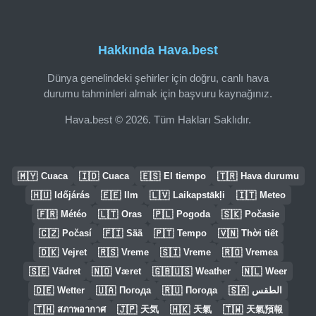
Hakkında Hava.best
Dünya genelindeki şehirler için doğru, canlı hava
durumu tahminleri almak için başvuru kaynağınız.
Hava.best © 2026. Tüm Hakları Saklıdır.
🇲🇾
🇮🇩
🇪🇸
🇹🇷
Cuaca
Cuaca
El tiempo
Hava durumu
🇭🇺
🇪🇪
🇱🇻
🇮🇹
Időjárás
Ilm
Laikapstākļi
Meteo
🇫🇷
🇱🇹
🇵🇱
🇸🇰
Météo
Oras
Pogoda
Počasie
🇨🇿
🇫🇮
🇵🇹
🇻🇳
Počasí
Sää
Tempo
Thời tiết
🇩🇰
🇷🇸
🇸🇮
🇷🇴
Vejret
Vreme
Vreme
Vremea
🇸🇪
🇳🇴
🇬🇧🇺🇸
🇳🇱
Vädret
Været
Weather
Weer
🇩🇪
🇺🇦
🇷🇺
🇸🇦
Wetter
Погода
Погода
الطقس
🇹🇭
🇯🇵
🇭🇰
🇹🇼
สภาพอากาศ
天気
天氣
天氣預報