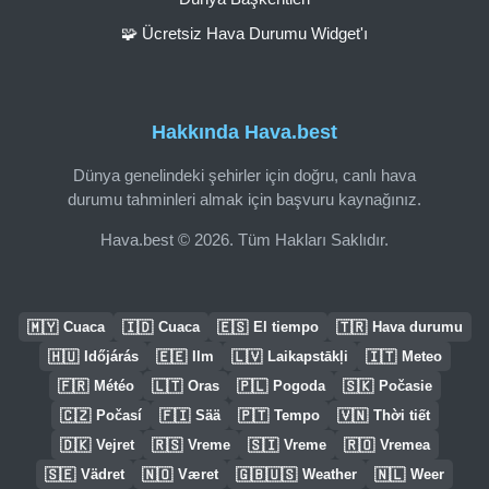
🧩 Ücretsiz Hava Durumu Widget'ı
Hakkında Hava.best
Dünya genelindeki şehirler için doğru, canlı hava
durumu tahminleri almak için başvuru kaynağınız.
Hava.best © 2026. Tüm Hakları Saklıdır.
🇲🇾
🇮🇩
🇪🇸
🇹🇷
Cuaca
Cuaca
El tiempo
Hava durumu
🇭🇺
🇪🇪
🇱🇻
🇮🇹
Időjárás
Ilm
Laikapstākļi
Meteo
🇫🇷
🇱🇹
🇵🇱
🇸🇰
Météo
Oras
Pogoda
Počasie
🇨🇿
🇫🇮
🇵🇹
🇻🇳
Počasí
Sää
Tempo
Thời tiết
🇩🇰
🇷🇸
🇸🇮
🇷🇴
Vejret
Vreme
Vreme
Vremea
🇸🇪
🇳🇴
🇬🇧🇺🇸
🇳🇱
Vädret
Været
Weather
Weer