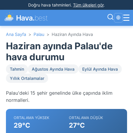
Doğru hava tahminleri
.
Tüm ülkeleri gör
.
☰
Hava.
best
🌐
Ana Sayfa
>
Palau
>
Haziran Ayında Hava
Haziran ayında Palau'de
hava durumu
Tahmin
Ağustos Ayında Hava
Eylül Ayında Hava
Yıllık Ortalamalar
Palau'deki 15 şehir genelinde ülke çapında iklim
normalleri.
ORTALAMA YÜKSEK
ORTALAMA DÜŞÜK
29°C
27°C