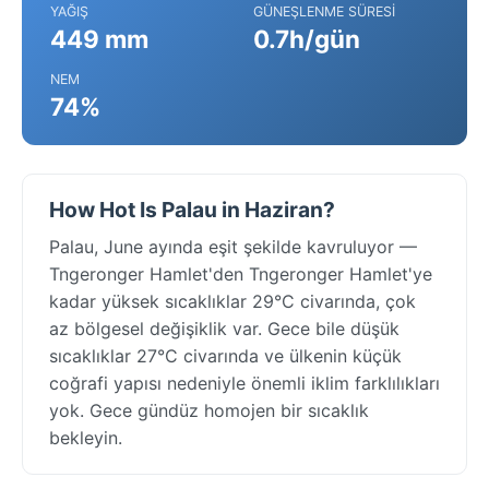
YAĞIŞ
GÜNEŞLENME SÜRESI
449 mm
0.7h/gün
NEM
74%
How Hot Is Palau in Haziran?
Palau, June ayında eşit şekilde kavruluyor —
Tngeronger Hamlet'den Tngeronger Hamlet'ye
kadar yüksek sıcaklıklar 29°C civarında, çok
az bölgesel değişiklik var. Gece bile düşük
sıcaklıklar 27°C civarında ve ülkenin küçük
coğrafi yapısı nedeniyle önemli iklim farklılıkları
yok. Gece gündüz homojen bir sıcaklık
bekleyin.