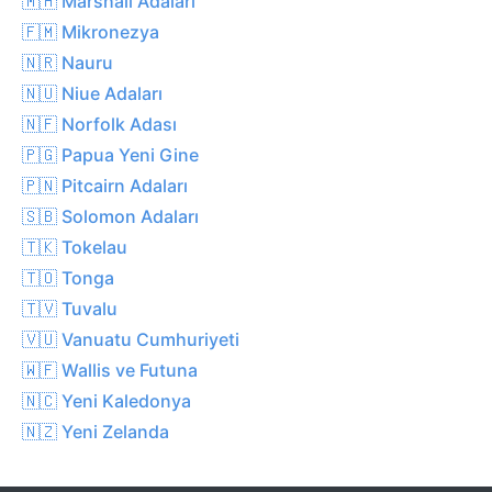
🇲🇭 Marshall Adaları
🇫🇲 Mikronezya
🇳🇷 Nauru
🇳🇺 Niue Adaları
🇳🇫 Norfolk Adası
🇵🇬 Papua Yeni Gine
🇵🇳 Pitcairn Adaları
🇸🇧 Solomon Adaları
🇹🇰 Tokelau
🇹🇴 Tonga
🇹🇻 Tuvalu
🇻🇺 Vanuatu Cumhuriyeti
🇼🇫 Wallis ve Futuna
🇳🇨 Yeni Kaledonya
🇳🇿 Yeni Zelanda