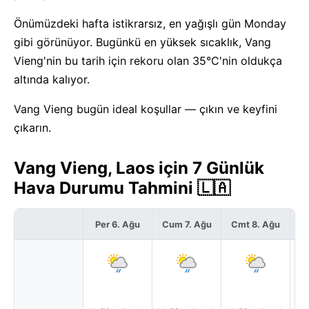
Önümüzdeki hafta istikrarsız, en yağışlı gün Monday
gibi görünüyor. Bugünkü en yüksek sıcaklık, Vang
Vieng'nin bu tarih için rekoru olan 35°C'nin oldukça
altında kalıyor.
Vang Vieng bugün ideal koşullar — çıkın ve keyfini
çıkarın.
Vang Vieng, Laos için 7 Günlük
Hava Durumu Tahmini 🇱🇦
Per 6. Ağu
Cum 7. Ağu
Cmt 8. Ağu
P