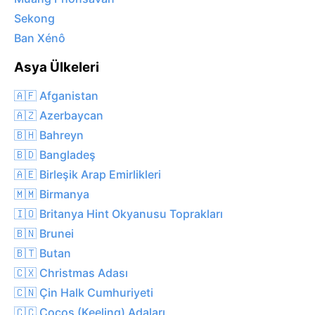
Sekong
Ban Xénô
Asya Ülkeleri
🇦🇫 Afganistan
🇦🇿 Azerbaycan
🇧🇭 Bahreyn
🇧🇩 Bangladeş
🇦🇪 Birleşik Arap Emirlikleri
🇲🇲 Birmanya
🇮🇴 Britanya Hint Okyanusu Toprakları
🇧🇳 Brunei
🇧🇹 Butan
🇨🇽 Christmas Adası
🇨🇳 Çin Halk Cumhuriyeti
🇨🇨 Cocos (Keeling) Adaları