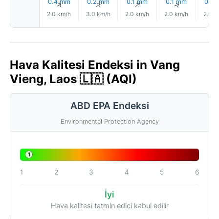
0.4 mm
0.2 mm
0.1 mm
0.1 mm
0.3
↑
↑
↑
↑
2.0 km/h
3.0 km/h
2.0 km/h
2.0 km/h
2.0 k
Hava Kalitesi Endeksi in Vang
Vieng, Laos 🇱🇦 (AQI)
ABD EPA Endeksi
Environmental Protection Agency
1
1
2
3
4
5
6
İyi
Hava kalitesi tatmin edici kabul edilir