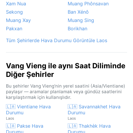
Xam Nua
Muang Phônsavan
Sekong
Ban Xénô
Muang Xay
Muang Sing
Pakxan
Borikhan
Tüm Şehirlerde Hava Durumu Görüntüle Laos
Vang Vieng ile aynı Saat Diliminde
Diğer Şehirler
Bu şehirler Vang Vieng'nin yerel saatini (Asia/Vientiane)
paylaşır — aramalar planlamak veya gündüz saatlerini
karşılaştırmak için kullanışlıdır.
🇱🇦 Vientiane Hava
🇱🇦 Savannakhet Hava
Durumu
Durumu
Laos
Laos
🇱🇦 Pakse Hava
🇱🇦 Thakhèk Hava
Durumu
Durumu