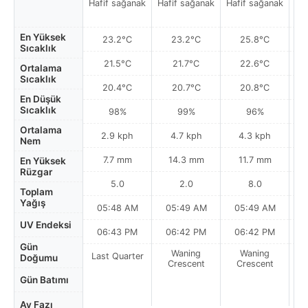
Hafif sağanak
Hafif sağanak
Hafif sağanak
Ha
En Yüksek
23.2°C
23.2°C
25.8°C
Sıcaklık
21.5°C
21.7°C
22.6°C
Ortalama
Sıcaklık
20.4°C
20.7°C
20.8°C
En Düşük
Sıcaklık
98%
99%
96%
Ortalama
2.9 kph
4.7 kph
4.3 kph
Nem
7.7 mm
14.3 mm
11.7 mm
En Yüksek
Rüzgar
5.0
2.0
8.0
Toplam
Yağış
05:48 AM
05:49 AM
05:49 AM
0
UV Endeksi
06:43 PM
06:42 PM
06:42 PM
Gün
Waning
Waning
Last Quarter
Doğumu
Crescent
Crescent
Gün Batımı
Ay Fazı