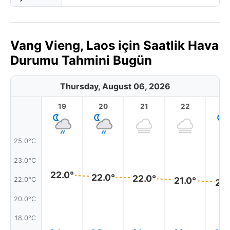
Vang Vieng, Laos için Saatlik Hava
Durumu Tahmini Bugün
Thursday, August 06, 2026
19
20
21
22
2
25.0°C
23.0°C
22.0°
22.0°
22.0°
21.0°
22.0°C
21.
20.0°C
18.0°C