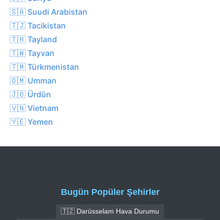
🇸🇦 Suudi Arabistan
🇹🇯 Tacikistan
🇹🇭 Tayland
🇹🇼 Tayvan
🇹🇲 Türkmenistan
🇴🇲 Umman
🇯🇴 Ürdün
🇻🇳 Vietnam
🇾🇪 Yemen
Bugün Popüler Şehirler
🇹🇿 Darüsselam Hava Durumu