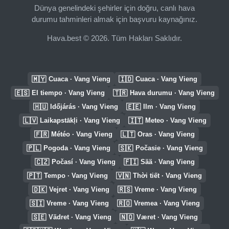
Dünya genelindeki şehirler için doğru, canlı hava
durumu tahminleri almak için başvuru kaynağınız.
Hava.best © 2026. Tüm Hakları Saklıdır.
🇲🇾
🇮🇩
Cuaca · Vang Vieng
Cuaca · Vang Vieng
🇪🇸
🇹🇷
El tiempo · Vang Vieng
Hava durumu · Vang Vieng
🇭🇺
🇪🇪
Időjárás · Vang Vieng
Ilm · Vang Vieng
🇱🇻
🇮🇹
Laikapstākļi · Vang Vieng
Meteo · Vang Vieng
🇫🇷
🇱🇹
Météo · Vang Vieng
Oras · Vang Vieng
🇵🇱
🇸🇰
Pogoda · Vang Vieng
Počasie · Vang Vieng
🇨🇿
🇫🇮
Počasí · Vang Vieng
Sää · Vang Vieng
🇵🇹
🇻🇳
Tempo · Vang Vieng
Thời tiết · Vang Vieng
🇩🇰
🇷🇸
Vejret · Vang Vieng
Vreme · Vang Vieng
🇸🇮
🇷🇴
Vreme · Vang Vieng
Vremea · Vang Vieng
🇸🇪
🇳🇴
Vädret · Vang Vieng
Været · Vang Vieng