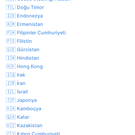
🇹🇱 Doğu Timor
🇮🇩 Endonezya
🇦🇲 Ermenistan
🇵🇭 Filipinler Cumhuriyeti
🇵🇸 Filistin
🇬🇪 Gürcistan
🇮🇳 Hindistan
🇭🇰 Hong Kong
🇮🇶 Irak
🇮🇷 İran
🇮🇱 İsrail
🇯🇵 Japonya
🇰🇭 Kamboçya
🇶🇦 Katar
🇰🇿 Kazakistan
🇨🇾 Kıbrıs Cumhuriyeti