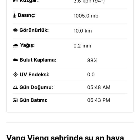
🌬️
Rüzgar:
3.6 kph (94°)
🌡️
Basınç:
1005.0 mb
👁️
Görünürlük:
10.0 km
🌧️
Yağış:
0.2 mm
☁️
Bulut Kaplama:
88%
☀️
UV Endeksi:
0.0
🌅
Gün Doğumu:
05:48 AM
🌇
Gün Batımı:
06:43 PM
Vang Vieng şehrinde şu an hava