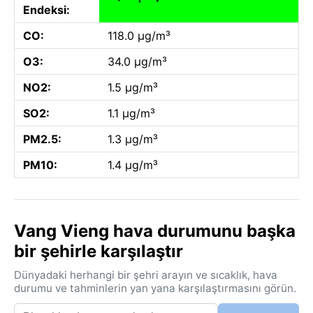
Endeksi:
CO:
118.0 µg/m³
O3:
34.0 µg/m³
NO2:
1.5 µg/m³
SO2:
1.1 µg/m³
PM2.5:
1.3 µg/m³
PM10:
1.4 µg/m³
Vang Vieng hava durumunu başka
bir şehirle karşılaştır
Dünyadaki herhangi bir şehri arayın ve sıcaklık, hava
durumu ve tahminlerin yan yana karşılaştırmasını görün.