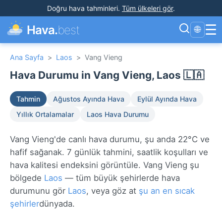
Doğru hava tahminleri
.
Tüm ülkeleri gör
.
☰
Hava.
best
🌐
Ana Sayfa
>
Laos
>
Vang Vieng
Hava Durumu in Vang Vieng, Laos 🇱🇦
Tahmin
Ağustos Ayında Hava
Eylül Ayında Hava
Yıllık Ortalamalar
Laos Hava Durumu
Vang Vieng'de canlı hava durumu, şu anda 22°C ve
hafif sağanak. 7 günlük tahmini, saatlik koşulları ve
hava kalitesi endeksini görüntüle. Vang Vieng şu
bölgede
Laos
— tüm büyük şehirlerde hava
durumunu gör
Laos
, veya göz at
şu an en sıcak
şehirler
dünyada.