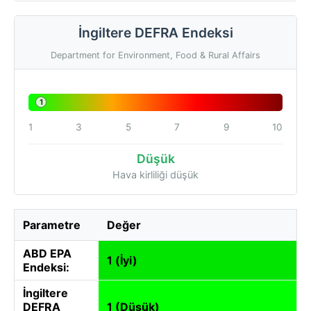
İngiltere DEFRA Endeksi
Department for Environment, Food & Rural Affairs
1
1
3
5
7
9
10
Düşük
Hava kirliliği düşük
Parametre
Değer
ABD EPA
1 (İyi)
Endeksi:
İngiltere
DEFRA
1 (Düşük)