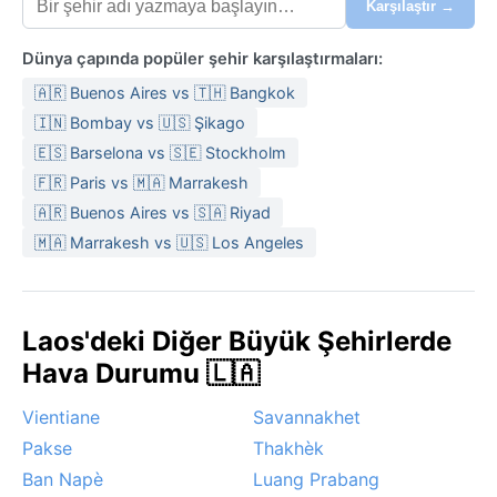
Karşılaştır →
Dünya çapında popüler şehir karşılaştırmaları:
🇦🇷 Buenos Aires vs 🇹🇭 Bangkok
🇮🇳 Bombay vs 🇺🇸 Şikago
🇪🇸 Barselona vs 🇸🇪 Stockholm
🇫🇷 Paris vs 🇲🇦 Marrakesh
🇦🇷 Buenos Aires vs 🇸🇦 Riyad
🇲🇦 Marrakesh vs 🇺🇸 Los Angeles
Laos'deki Diğer Büyük Şehirlerde
Hava Durumu 🇱🇦
Vientiane
Savannakhet
Pakse
Thakhèk
Ban Napè
Luang Prabang