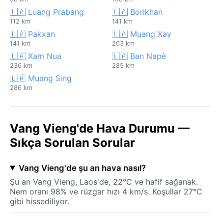
🇱🇦 Luang Prabang
🇱🇦 Borikhan
112 km
141 km
🇱🇦 Pakxan
🇱🇦 Muang Xay
141 km
203 km
🇱🇦 Xam Nua
🇱🇦 Ban Napè
236 km
285 km
🇱🇦 Muang Sing
286 km
Vang Vieng'de Hava Durumu —
Sıkça Sorulan Sorular
Vang Vieng'de şu an hava nasıl?
Şu an Vang Vieng, Laos'de, 22°C ve hafif sağanak.
Nem oranı 98% ve rüzgar hızı 4 km/s. Koşullar 27°C
gibi hissediliyor.