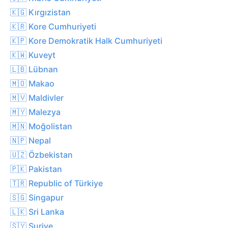
🇰🇬 Kırgızistan
🇰🇷 Kore Cumhuriyeti
🇰🇵 Kore Demokratik Halk Cumhuriyeti
🇰🇼 Kuveyt
🇱🇧 Lübnan
🇲🇴 Makao
🇲🇻 Maldivler
🇲🇾 Malezya
🇲🇳 Moğolistan
🇳🇵 Nepal
🇺🇿 Özbekistan
🇵🇰 Pakistan
🇹🇷 Republic of Türkiye
🇸🇬 Singapur
🇱🇰 Sri Lanka
🇸🇾 Suriye