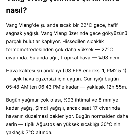
nasıl?
Vang Vieng'de şu anda sıcak bir 22°C gece, hafif
sağnak yağışlı. Vang Vieng üzerinde gece gökyüzünü
parçalı bulutlar kaplıyor. Hissedilen sıcaklık
termometredekinden çok daha yüksek — 27°C
civarında. Şu anda ağır, tropikal hava — %98 nem.
Hava kalitesi şu anda iyi (US EPA endeksi 1, PM2.5 1)
— açık hava egzersizi için uygun. Gün ışığı bugün
05:48 AM'ten 06:43 PM'e kadar — yaklaşık 12h 55m.
Bugün yağmur çok olası, %93 ihtimal ve 8 mm'ye
kadar yağış. Şimdi yağışlı, ancak saat 17 civarında
havanın düzelmesi bekleniyor. Bugün normalden daha
serin — tipik Ağustos en yüksek sıcaklığı 30°C'nin
yaklaşık 7°C altında.