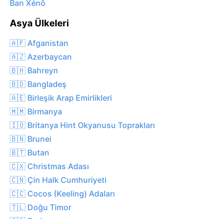
Ban Xénô
Asya Ülkeleri
🇦🇫 Afganistan
🇦🇿 Azerbaycan
🇧🇭 Bahreyn
🇧🇩 Bangladeş
🇦🇪 Birleşik Arap Emirlikleri
🇲🇲 Birmanya
🇮🇴 Britanya Hint Okyanusu Toprakları
🇧🇳 Brunei
🇧🇹 Butan
🇨🇽 Christmas Adası
🇨🇳 Çin Halk Cumhuriyeti
🇨🇨 Cocos (Keeling) Adaları
🇹🇱 Doğu Timor