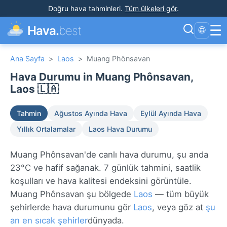
Doğru hava tahminleri
.
Tüm ülkeleri gör
.
☰
Hava.
best
🌐
Ana Sayfa
>
Laos
>
Muang Phônsavan
Hava Durumu in Muang Phônsavan,
Laos 🇱🇦
Tahmin
Ağustos Ayında Hava
Eylül Ayında Hava
Yıllık Ortalamalar
Laos Hava Durumu
Muang Phônsavan'de canlı hava durumu, şu anda
23°C ve hafif sağanak. 7 günlük tahmini, saatlik
koşulları ve hava kalitesi endeksini görüntüle.
Muang Phônsavan şu bölgede
Laos
— tüm büyük
şehirlerde hava durumunu gör
Laos
, veya göz at
şu
an en sıcak şehirler
dünyada.