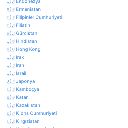
🇮🇩 Endonezya
🇦🇲 Ermenistan
🇵🇭 Filipinler Cumhuriyeti
🇵🇸 Filistin
🇬🇪 Gürcistan
🇮🇳 Hindistan
🇭🇰 Hong Kong
🇮🇶 Irak
🇮🇷 İran
🇮🇱 İsrail
🇯🇵 Japonya
🇰🇭 Kamboçya
🇶🇦 Katar
🇰🇿 Kazakistan
🇨🇾 Kıbrıs Cumhuriyeti
🇰🇬 Kırgızistan