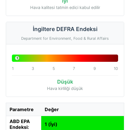
İyi
Hava kalitesi tatmin edici kabul edilir
İngiltere DEFRA Endeksi
Department for Environment, Food & Rural Affairs
1
1
3
5
7
9
10
Düşük
Hava kirliliği düşük
Parametre
Değer
ABD EPA
1 (İyi)
Endeksi: