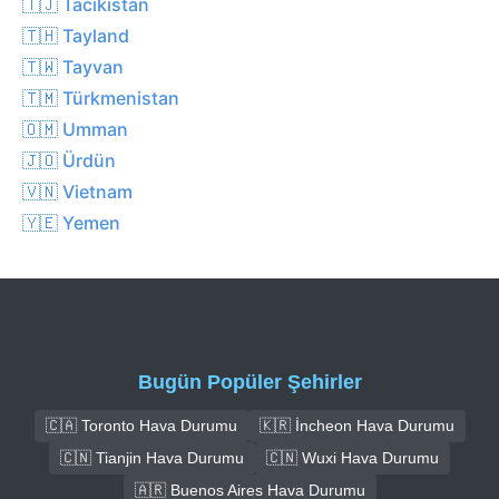
🇹🇯 Tacikistan
🇹🇭 Tayland
🇹🇼 Tayvan
🇹🇲 Türkmenistan
🇴🇲 Umman
🇯🇴 Ürdün
🇻🇳 Vietnam
🇾🇪 Yemen
Bugün Popüler Şehirler
🇨🇦 Toronto Hava Durumu
🇰🇷 İncheon Hava Durumu
🇨🇳 Tianjin Hava Durumu
🇨🇳 Wuxi Hava Durumu
🇦🇷 Buenos Aires Hava Durumu