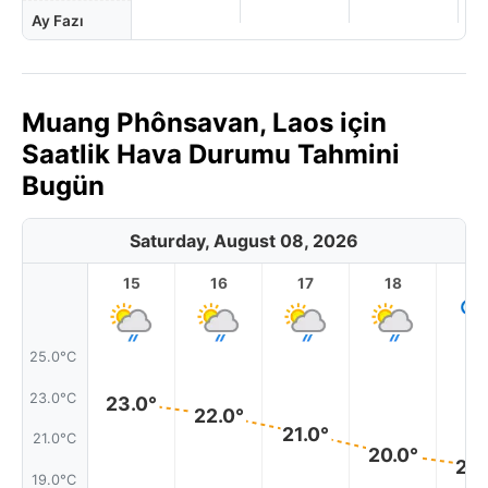
Ay Fazı
Muang Phônsavan, Laos için
Saatlik Hava Durumu Tahmini
Bugün
Saturday, August 08, 2026
15
16
17
18
1
25.0°C
23.0°C
23.0°
22.0°
21.0°
21.0°C
20.0°
20.
19.0°C