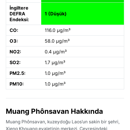
İngiltere
DEFRA
1 (Düşük)
Endeksi:
CO:
116.0 µg/m³
O3:
58.0 µg/m³
NO2:
0.4 µg/m³
SO2:
1.7 µg/m³
PM2.5:
1.0 µg/m³
PM10:
1.0 µg/m³
Muang Phônsavan Hakkında
Muang Phônsavan, kuzeydoğu Laos’un sakin bir şehri,
Xieng Khouang eyaletinin merkezi. Çevresindeki