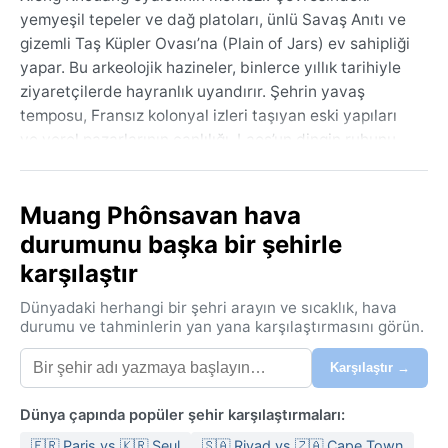
yemyeşil tepeler ve dağ platoları, ünlü Savaş Anıtı ve
gizemli Taş Küpler Ovası’na (Plain of Jars) ev sahipliği
yapar. Bu arkeolojik hazineler, binlerce yıllık tarihiyle
ziyaretçilerde hayranlık uyandırır. Şehrin yavaş
temposu, Fransız kolonyal izleri taşıyan eski yapıları
ve yerel pazarlarının canlılığı, Laos’un dingin ruhunu
yansıtır. Coğrafi olarak 1000 metre yükseklikteki bir
plato üzerinde konumlanan Phônsavan, serin dağ
Muang Phônsavan hava
havası ve çevresindeki pirinç tarlalarıyla doğayla iç
içe bir atmosfer sunar.
durumunu başka bir şehirle
karşılaştır
Köppen iklim sınıflandırmasına göre Cwa, yani kışları
kurak nemli subtropikal iklim kuşağında yer alan
Dünyadaki herhangi bir şehri arayın ve sıcaklık, hava
şehirde yazlar sıcak ve yağışlı, kışlar ise serin ve
durumu ve tahminlerin yan yana karşılaştırmasını görün.
kurudur. Haziran’dan eylül’e kadar süren muson
mevsiminde günlük sıcaklıklar 30°C’yi bulur, nem oranı
Karşılaştır →
yükselir ve sağanak yağmurlar sık görülür. Kış ayları
(kasım-şubat) ise 15-25°C arasında değişen hoş
Dünya çapında popüler şehir karşılaştırmaları:
sıcaklıklarla berrak gökyüzü sunar. Bu dönemde nem
🇫🇷 Paris vs 🇰🇷 Seul
🇸🇦 Riyad vs 🇿🇦 Cape Town