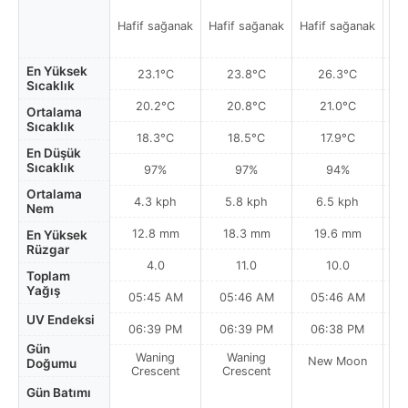
Hafif sağanak
Hafif sağanak
Hafif sağanak
Ha
En Yüksek
23.1°C
23.8°C
26.3°C
Sıcaklık
20.2°C
20.8°C
21.0°C
Ortalama
Sıcaklık
18.3°C
18.5°C
17.9°C
En Düşük
Sıcaklık
97%
97%
94%
Ortalama
4.3 kph
5.8 kph
6.5 kph
Nem
12.8 mm
18.3 mm
19.6 mm
En Yüksek
Rüzgar
4.0
11.0
10.0
Toplam
Yağış
05:45 AM
05:46 AM
05:46 AM
0
UV Endeksi
06:39 PM
06:39 PM
06:38 PM
Gün
Waning
Waning
New Moon
N
Doğumu
Crescent
Crescent
Gün Batımı