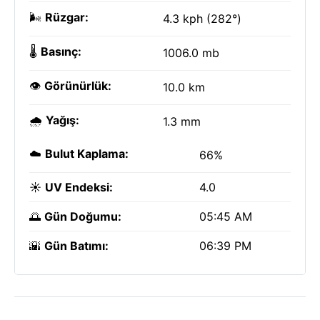
🌬️
Rüzgar:
4.3 kph (282°)
🌡️
Basınç:
1006.0 mb
👁️
Görünürlük:
10.0 km
🌧️
Yağış:
1.3 mm
☁️
Bulut Kaplama:
66%
☀️
UV Endeksi:
4.0
🌅
Gün Doğumu:
05:45 AM
🌇
Gün Batımı:
06:39 PM