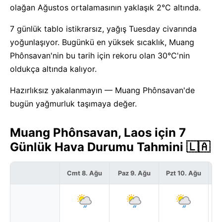
olağan Ağustos ortalamasının yaklaşık 2°C altında.
7 günlük tablo istikrarsız, yağış Tuesday civarında
yoğunlaşıyor. Bugünkü en yüksek sıcaklık, Muang
Phônsavan'nin bu tarih için rekoru olan 30°C'nin
oldukça altında kalıyor.
Hazırlıksız yakalanmayın — Muang Phônsavan'de
bugün yağmurluk taşımaya değer.
Muang Phônsavan, Laos için 7
Günlük Hava Durumu Tahmini 🇱🇦
Cmt 8. Ağu
Paz 9. Ağu
Pzt 10. Ağu
S