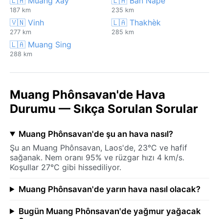
🇱🇦 Muang Xay
🇱🇦 Ban Napè
187 km
235 km
🇻🇳 Vinh
🇱🇦 Thakhèk
277 km
285 km
🇱🇦 Muang Sing
288 km
Muang Phônsavan'de Hava
Durumu — Sıkça Sorulan Sorular
Muang Phônsavan'de şu an hava nasıl?
Şu an Muang Phônsavan, Laos'de, 23°C ve hafif
sağanak. Nem oranı 95% ve rüzgar hızı 4 km/s.
Koşullar 27°C gibi hissediliyor.
Muang Phônsavan'de yarın hava nasıl olacak?
Bugün Muang Phônsavan'de yağmur yağacak