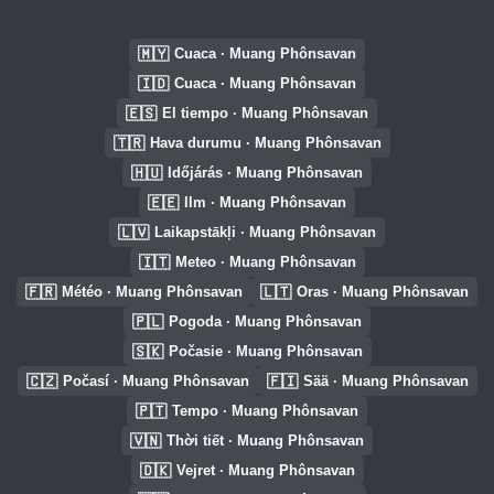
🇲🇾
Cuaca · Muang Phônsavan
🇮🇩
Cuaca · Muang Phônsavan
🇪🇸
El tiempo · Muang Phônsavan
🇹🇷
Hava durumu · Muang Phônsavan
🇭🇺
Időjárás · Muang Phônsavan
🇪🇪
Ilm · Muang Phônsavan
🇱🇻
Laikapstākļi · Muang Phônsavan
🇮🇹
Meteo · Muang Phônsavan
🇫🇷
🇱🇹
Météo · Muang Phônsavan
Oras · Muang Phônsavan
🇵🇱
Pogoda · Muang Phônsavan
🇸🇰
Počasie · Muang Phônsavan
🇨🇿
🇫🇮
Počasí · Muang Phônsavan
Sää · Muang Phônsavan
🇵🇹
Tempo · Muang Phônsavan
🇻🇳
Thời tiết · Muang Phônsavan
🇩🇰
Vejret · Muang Phônsavan