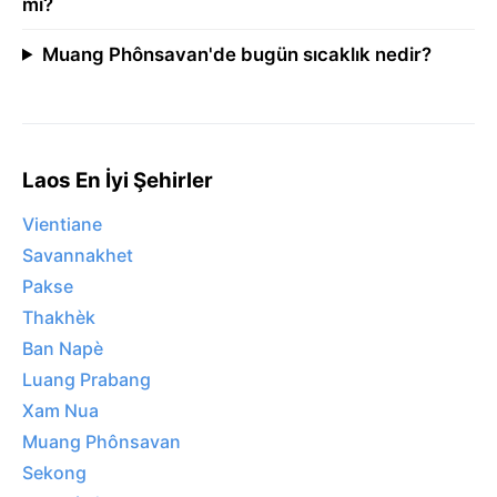
mı?
Muang Phônsavan'de bugün sıcaklık nedir?
Laos En İyi Şehirler
Vientiane
Savannakhet
Pakse
Thakhèk
Ban Napè
Luang Prabang
Xam Nua
Muang Phônsavan
Sekong