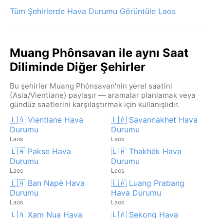
Tüm Şehirlerde Hava Durumu Görüntüle Laos
Muang Phônsavan ile aynı Saat
Diliminde Diğer Şehirler
Bu şehirler Muang Phônsavan'nin yerel saatini
(Asia/Vientiane) paylaşır — aramalar planlamak veya
gündüz saatlerini karşılaştırmak için kullanışlıdır.
🇱🇦 Vientiane Hava
🇱🇦 Savannakhet Hava
Durumu
Durumu
Laos
Laos
🇱🇦 Pakse Hava
🇱🇦 Thakhèk Hava
Durumu
Durumu
Laos
Laos
🇱🇦 Ban Napè Hava
🇱🇦 Luang Prabang
Durumu
Hava Durumu
Laos
Laos
🇱🇦 Xam Nua Hava
🇱🇦 Sekong Hava