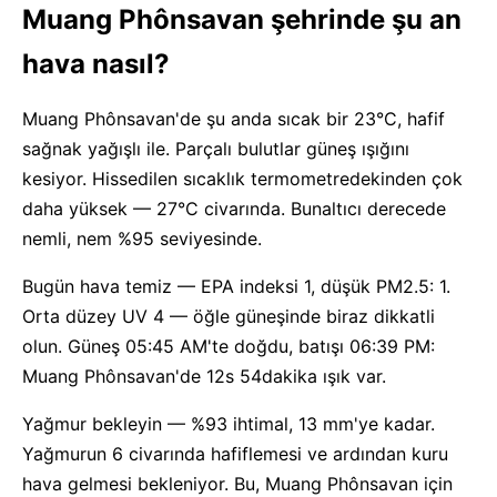
Muang Phônsavan şehrinde şu an
hava nasıl?
Muang Phônsavan'de şu anda sıcak bir 23°C, hafif
sağnak yağışlı ile. Parçalı bulutlar güneş ışığını
kesiyor. Hissedilen sıcaklık termometredekinden çok
daha yüksek — 27°C civarında. Bunaltıcı derecede
nemli, nem %95 seviyesinde.
Bugün hava temiz — EPA indeksi 1, düşük PM2.5: 1.
Orta düzey UV 4 — öğle güneşinde biraz dikkatli
olun. Güneş 05:45 AM'te doğdu, batışı 06:39 PM:
Muang Phônsavan'de 12s 54dakika ışık var.
Yağmur bekleyin — %93 ihtimal, 13 mm'ye kadar.
Yağmurun 6 civarında hafiflemesi ve ardından kuru
hava gelmesi bekleniyor. Bu, Muang Phônsavan için