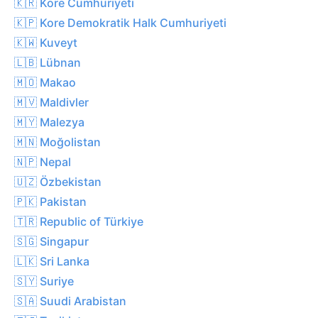
🇰🇷 Kore Cumhuriyeti
🇰🇵 Kore Demokratik Halk Cumhuriyeti
🇰🇼 Kuveyt
🇱🇧 Lübnan
🇲🇴 Makao
🇲🇻 Maldivler
🇲🇾 Malezya
🇲🇳 Moğolistan
🇳🇵 Nepal
🇺🇿 Özbekistan
🇵🇰 Pakistan
🇹🇷 Republic of Türkiye
🇸🇬 Singapur
🇱🇰 Sri Lanka
🇸🇾 Suriye
🇸🇦 Suudi Arabistan